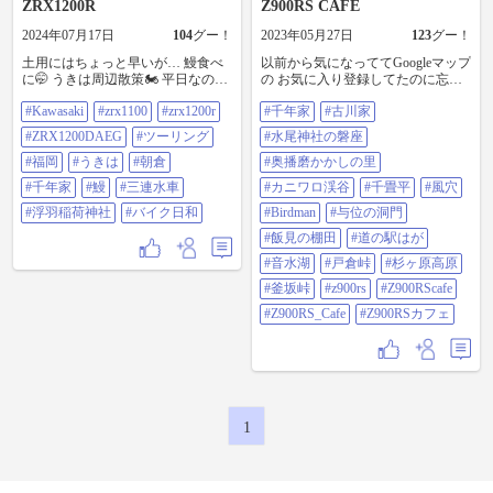
ZRX1200R
Z900RS CAFE
2024年07月17日
104
グー！
2023年05月27日
123
グー！
土用にはちょっと早いが… 鰻食べ
以前から気になっててGoogleマップ
に🤭 うきは周辺散策🏍️ 平日なので
の お気に入り登録してたのに忘れ
渋滞もなく ☀️ちょっと暑かったけ
てて @105521 さんの投稿見て思い
#Kawasaki
#zrx1100
#zrx1200r
#千年家
#古川家
ど なかなかのバイク日和でした💮
出し #千年家 もその一つで直ぐ側
#Kawasaki #zrx1100 #zrx1200r
なので 行ってみる事に😆 本日はメ
#ZRX1200DAEG
#ツーリング
#水尾神社の磐座
#zrx1200daeg #ツーリング #福岡 #う
ッシュT、エアーコンテンドジャケ
きは #朝倉 #千年家 #鰻 #三連水車 #
#福岡
#うきは
#朝倉
ット 流石に寒いけど、耐えられな
#奥播磨かかしの里
浮羽稲荷神社 #バイク日和
い寒さでもない 昼間は良いけど、
#千年家
#鰻
#三連水車
#カニワロ渓谷
#千畳平
#風穴
山間部、トンネルは🥶 2時間ほどで
到着！ 途中、#古川家 (千年家)に立
#浮羽稲荷神社
#バイク日和
#Birdman
#与位の洞門
寄り、 保存状況が良く感動しまし
#飯見の棚田
#道の駅はが
た😁 が、一部屋根が雨漏が凄過ぎ
て、 自治体から予算も出ず、 トタ
#音水湖
#戸倉峠
#杉ヶ原高原
ンで補修してたのがとても残念で
#釜坂峠
#z900rs
#Z900RScafe
した😢 少し上がると、#水尾神社の
磐座 と呼ばれる 巨石があり、記念
#Z900RS_Cafe
#Z900RSカフェ
写真❣️😁 で、@38731 さんも行かれ
てた #奥播磨かかしの里 へ ココ、
夜は事故るかも💦 オモロいけど、
ある意味怖い😱 私的にはかかしの
教室、 チビは覗きのおっちゃんが
ツボでした😆 で、いよいよ#カニワ
ロ渓谷 カニワロではなく『カニワ
1
グチ』と読みます😅 キャンプメイ
ンで来られてる方々がチラホラ 長
閑で何もないけど、ゆっくり時間
が流れてる そんな感じのする場所