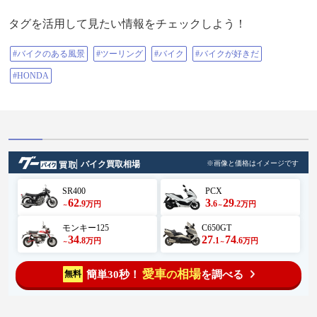
でした😊 その先の#千畳平 、#風穴
に行くつもりが 通行止💦 腹が減
タグを活用して見たい情報をチェックしよう！
り、宍粟市街にある#Birdman へ🎵
が、1時間程早く着き、予約だけし
て #与位の洞門 で時間潰し😄 写真
#バイクのある風景
#ツーリング
#バイク
#バイクが好きだ
撮って、🚬休憩して、戻ったら開
店😊 明治元年に建てられたこの建
#HONDA
物をリノベし 寂れた商店街を再び
賑やかな場所に と言う想いで店を
始められたらしいです。 ヲイラ
は、へぎ蕎麦天ぷら定食 チビは、
唐揚げ定食を頼みました😋 味は言
う事なし❗️ 唐揚げは柔らかくてジュ
ーシー🍗 へぎ蕎麦は布海苔を繋ぎ
にした蕎麦で 片木に乗せて提供さ
バイク買取相場
※画像と価格はイメージです
れるのが名の由来ですが 弾力もあ
り、少し甘味もあり、美味しいで
す 茶蕎麦じゃないよ🤣 店の雰囲気
SR400
PCX
もお洒落、キッズスペースもあり
62
3
29
.9
.6
.2
万円
万円
～
～
ヲイラ達が出る頃には並んでまし
た💦 こちらに来たら、また立寄り
モンキー125
C650GT
たい🎵 食後、波賀方面に行き#飯見
34
27
74
.8
.1
.6
万円
万円
～
～
の棚田 へ やっぱ田んぼ観ると、テ
ンション上がる😆 結構上まで登り
ますが、絶景❣️ 久々に#道の駅はが
愛車
相場
簡単30秒！
を調べる
無料
の
#音水湖 を北上し 去年曰くツキの#
戸倉峠 を越えて、 30分程酷道を走
ると、#杉ヶ原高原 砥峰高原よりも
好きかも😊 人が居なくて、ゆっく