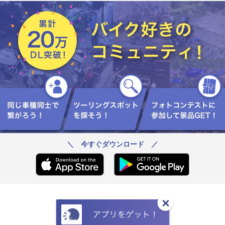
り観れました。 後でバイク3台程来
て、 静岡ナンバーのカタナさんや
加古川のセローのお兄さん達と談
笑🤣 #釜坂峠 まで下りて、道の駅
淡河で給油して帰宅 ここ最近の激
務で一番ホッとした時間でした😆
#z900rs #Z900RScafe #Z900RS_Cafe
#Z900RSカフェ
＼ 今すぐダウンロード ／