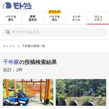
バイクを
新車
バイクを
メンテ
コミュ
探す
販売店
売る
ナンス
ニティ
モトクル
千年家の投稿一覧
千年家
の投稿検索結果
合計：2件