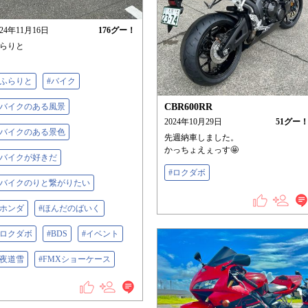
024年11月16日
176
グー！
らりと
#ふらりと
#バイク
#バイクのある風景
CBR600RR
2024年10月29日
51
グー
#バイクのある景色
先週納車しました。
かっちょえぇっす🤩
#バイクが好きだ
#ロクダボ
#バイクのりと繋がりたい
#ホンダ
#ほんだのばいく
#ロクダボ
#BDS
#イベント
#夜道雪
#FMXショーケース