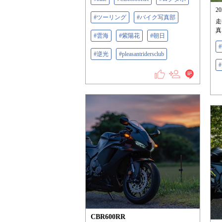
2
#ツーリング
#バイク写真部
走
真
#雲海
#紫陽花
#朝日
#
#逆光
#pleasantridersclub
CBR600RR