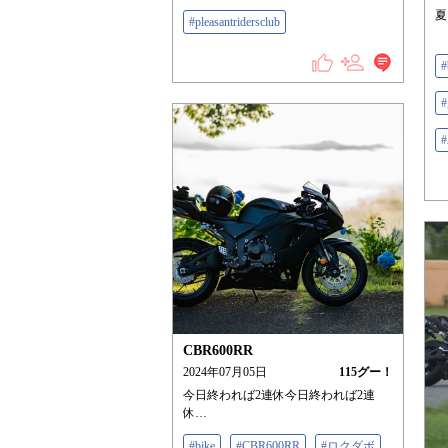
夏
#pleasantridersclub
#
CBR600RR
2024年07月05日
115
グー！
今日終われば2連休今日終われば2連
休…
#bike
#CBR600RR
#ロクダボ