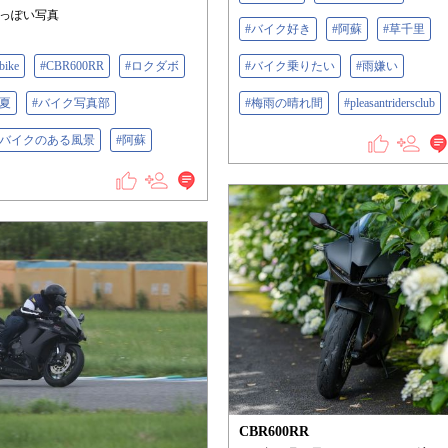
っぽい写真
#バイク好き
#阿蘇
#草千里
bike
#CBR600RR
#ロクダボ
#バイク乗りたい
#雨嫌い
#夏
#バイク写真部
#梅雨の晴れ間
#pleasantridersclub
#バイクのある風景
#阿蘇
CBR600RR