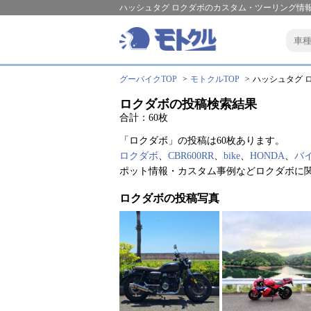
ハッシュタグ ロクダボのカスタム・ツーリング情報
グーバイクTOP
モトクルTOP
ハッシュタグ ロ
ロクダボの投稿検索結果
合計：60枚
「ロクダボ」の投稿は60枚あります。
ロクダボ
、
CBR600RR
、
bike
、
HONDA
、
バ
ポット情報・カスタム事例などロクダボに
ロクダボの投稿写真