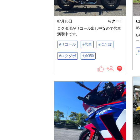
07月16日
47
グー！
C
0
ロクダボがリコール出し中なので代車
満喫中です。
G
ー
#リコール
#代車
#にたぼ
#ロクダボ
#gb350