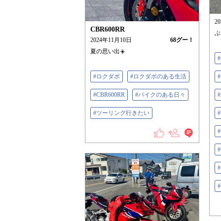
2
CBR600RR
ぶ
2024年11月10日
68
グー！
夏の思い出☀️
#ロクダボ
#ロクダボのある生活
#CBR600RR
#バイクのある日々
#ツーリング行きたい