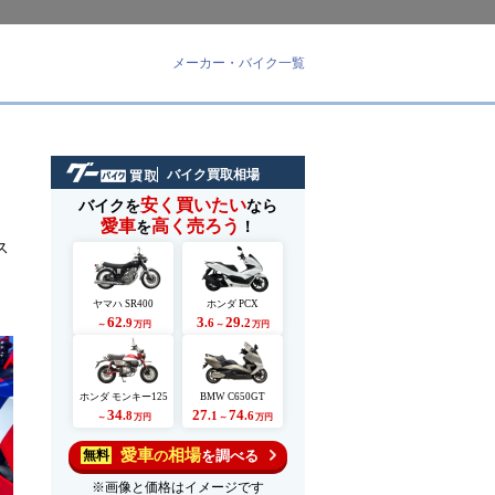
メーカー・バイク一覧
バイク買取相場
安く買いたい
バイクを
なら
愛車
高く売ろう
を
！
ス
ヤマハ SR400
ホンダ PCX
62
3
29
.9
.6
.2
～
万円
～
万円
ホンダ モンキー125
BMW C650GT
34
27
74
.8
.1
.6
～
万円
～
万円
愛車
相場
の
を調べる
無料
※画像と価格はイメージです