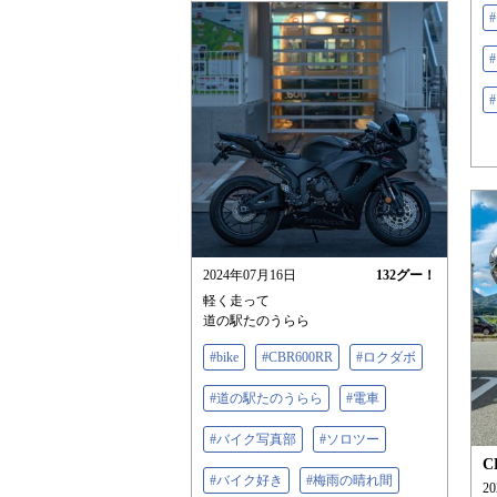
2024年07月16日
132
グー！
軽く走って
道の駅たのうらら
#bike
#CBR600RR
#ロクダボ
#道の駅たのうらら
#電車
#バイク写真部
#ソロツー
C
#バイク好き
#梅雨の晴れ間
2