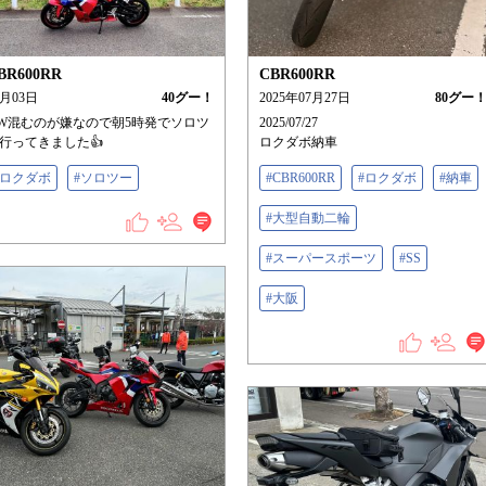
BR600RR
CBR600RR
5月03日
40
グー！
2025年07月27日
80
グー
W混むのが嫌なので朝5時発でソロツ
2025/07/27
行ってきました👍️
ロクダボ納車
#ロクダボ
#ソロツー
#CBR600RR
#ロクダボ
#納車
#大型自動二輪
#スーパースポーツ
#SS
#大阪