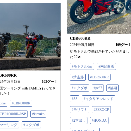
CBR600RR
2024年09月16日
109
グー
初モトクルで参戦させていただきまし
た🙇‍♀️🔥
#モトクルday
#南紀白浜
BR600RR
#滑走路
#CBR600RR
024年08月13日
102
グー！
#ロクダボ
#pc37
#後期
国ツーリング with FAMILY行ってき
した！
#SS
#イタリアンレッド
bike
#CBR600RR
#モリワキ
#ZEROGP
CBR1000RR-RSP
#kimuko
#2本出し
#HONDA
#ツーリング
#ロクダボ