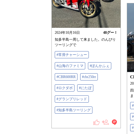
2024年10月16日
48
グー！
知多半島一周して来ました。のんびり
ツーリングで
#常滑チャーシュー
#山海のファミマ
#ぽんかふぇ
#CBR600RR
#cbr250rr
C
2
#ロクダボ
#にたぼ
四
ま
#グランプリレッド
#
#知多半島ツーリング
#