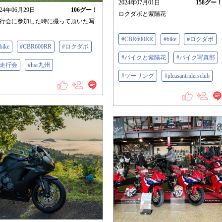
2024年07月01日
158
グー
024年06月29日
106
グー！
ロクダボと紫陽花
行会に参加した時に撮って頂いた写
#CBR600RR
#bike
#ロクダボ
bike
#CBR600RR
#ロクダボ
#バイクと紫陽花
#バイク写真部
#走行会
#hsr九州
#ツーリング
#pleasantridersclub