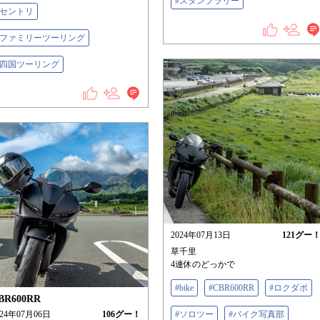
#スタンプラリー
#セントリ
#ファミリーツーリング
#四国ツーリング
2024年07月13日
121
グー
草千里
4連休のどっかで
#bike
#CBR600RR
#ロクダボ
BR600RR
024年07月06日
106
グー！
#ソロツー
#バイク写真部