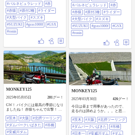
#パルネビュラレッド
#赤
#パルネビュラレッド
#赤
#赤猿
#原付2種
#ライダー
#赤猿
#原付2種
#ライダー
#大型バイク
#スズキ
#大型バイク
#スズキ
#SUZUKI
#gsxs1000f
#GSX
#SUZUKI
#gsxs1000f
#GSX
#ronin
#ronin
MONKEY125
MONKEY125
2025年05月05日
281
グー！
2025年03月30日
426
グー！
GW！ バイクには最高の季節になり
今日は昼まで用事があったので、
ましたね！ 赤猿ちゃんで出撃！ 安
走るのは諦めようか。。。と思っ
威川ダムのダムパークいばきた。
てましたが、いい天気やん。 赤猿
#茨木
#大阪
#北摂ツーリング
2025年4月に日本最長の歩行者用の
#茨木
#大阪
#北摂ツーリング
ちゃんでご近所散歩で行くか。 安
吊橋が出来ました！ #茨木#大阪#北
威川ダムのダムパークいばきたの
#ダムパークいばきた
#吊橋
#ダムパークいばきた
#吊橋
摂ツーリング#ダムパークいばきた
風の丘ゾーン。 3月17日に、日本一
#吊橋#安威川ダム#写真好きな人と
#安威川ダム
長い歩行者用の吊り橋がオープン
#日本一
#安威川ダム
#ダム