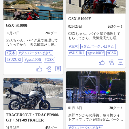
GSX-S1000F
GSX-S1000F
02月23日
263
グー！
02月23日
282
グー！
GSXちゃん、バイク屋で修理して
もらってから、天気最高だし暖か
GSXちゃん、バイク屋で修理して
いしなんで近所を散歩。 おなじみ
もらってから、天気最高だし暖か
#茨木
#ダムパークいばきた
茨木のダムパークいばきた。 #茨木
いしなんで近所を散歩。 おなじみ
#ダムパークいばきた
#茨木
#ダムパークいばきた
#SUZUKI
#gsxs1000f
#GSX
茨木のダムパークいばきたの吊り
#SUZUKI#GSXS1000F#GSX
橋。 #茨木#ダムパークいばきた
#SUZUKI
#gsxs1000f
#GSX
#SUZUKI#GSXS1000F#GSX
01月18日
30
グー！
TRACER9/GT・TRACER900/
余野コンからの帰路、吊り橋ライ
トアップしてた😀🙌 #ダムパークい
GT・MT-09TRACER
ばきた
01月28日
453
グー！
#ダムパークいばきた