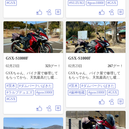
パークいばきた。 #茨木#ダムパー
#GSX
#SUZUKI
#gsxs1000f
#GSX
クいばきた
#SUZUKI#GSXS1000F#GSX
GSX-S1000F
GSX-S1000F
02月23日
323
グー！
02月23日
267
グー！
GSXちゃん、バイク屋で修理して
GSXちゃん、バイク屋で修理して
もらってから、天気最高だし暖か
もらってから、天気最高だし暖か
いしなんで近所を散歩。 おなじみ
いしなんで近所を散歩。 おなじみ
#茨木
#ダムパークいばきた
#茨木
#ダムパークいばきた
茨木の大岩の北摂のラルプデュエ
茨木の大岩の歯神地蔵さま。 #茨木
ズ。 #茨木#ダムパークいばきた#ラ
#ダムパークいばきた#歯神地蔵
#ラルプデュエズ
#gsxs1000f
#歯神地蔵
#gsxs1000f
#GSX
ルプデュエズ#GSXS1000F#GSX
#GSXS1000F#GSX
#GSX