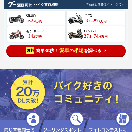
バイク買取相場
※画像と価格はイメージです
SR400
PCX
62
3
29
.9
.6
.2
万円
万円
～
～
モンキー125
C650GT
34
27
74
.8
.1
.6
万円
万円
～
～
愛車
相場
簡単30秒！
を調べる
無料
の