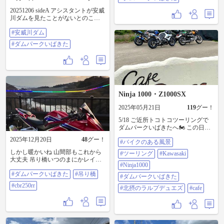
20251206 sideA アシスタントが安威
川ダムを見たことがないとのこと
なので案内する ダムというより観
#安威川ダム
光名所になっているが、ルークも
ゲートを通過するのは初めて 無料
#ダムパークいばきた
だが、チケットが必要 ゲートを通
過すると、茨木童子をアニメキャ
ラのように仕立てた いばらき童子
くん がお出迎え ネーミングに捻り
はないが可愛いので許す 観光客は
多く、１２月とは思えない盛り上
がり #安威川ダム #ダムパークいば
Ninja 1000・Z1000SX
きた
2025年05月21日
119
グー！
5/18 ご近所トコトコツーリングで
ダムパークいばきたへ🏍️ この日は
朝からホント‼️暑かった🥵 それでも
2025年12月20日
48
グー！
#バイクのある風景
山に入ると涼しくなります。 そし
て近くの、噛みそうで言いにくい
しかし暖かいね 山間部もこれから
#ツーリング
#Kawasaki
「北摂のラルプデュエズ」へ 皆ん
大丈夫 吊り橋いつのまにかレイン
な、言いにくいから ラルクアンシ
#Ninja1000
ボー🌈なっとる #ダムパークいばき
エルでええやんってことに🤣 写真
#ダムパークいばきた
#吊り橋
た #吊り橋 #cbr250rr
#ダムパークいばきた
だけ撮ってお腹も空いたので Cafe
#cbr250rr
Brassでランチ🍽️ お昼時で店内混ん
#北摂のラルプデュエズ
#cafe
でいましたが何とか食事出来まし
た。😋 おしゃれなcafeで車🚗、バイ
ク🏍️好きには癒しの空間です。☺️
かなり、ゆっくり休憩☕️してしまい