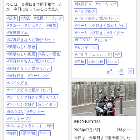
ンキー#モンキー125#パルネビュラ
#旅行好き
#ツーリング
今日は、金曜日まで雨予報でした
レッド#赤#赤猿#原付2種#ronin
が、今日になってみると大丈夫そ
#バイク好き
うなんで赤猿ちゃんで出撃。 安威
#茨木
#大阪
#北摂ツーリング
川ダムのダムパークいばきた。
#バイク好きと繋がりたい
2025年4月世界最長の歩行者用の吊
#ダムパークいばきた
#吊橋
#ツーリング好きと繋がりたい
橋が出来ます！ 大阪が一望。 #茨
木#大阪#北摂ツーリング#ダムパー
#安威川ダム
#ツーリング好き
#ライダー
クいばきた#吊橋#安威川ダム#写真
#写真好きな人と繋がりたい
#HONDA
#モンキー
好きな人と繋がりたい#素晴らしい
景色#素晴らしい風景#美しい景色#
#素晴らしい景色
#モンキー125
写真好きな人と繋がりたい#旅好き
#素晴らしい風景
#美しい景色
#パルネビュラレッド
#赤
な人と繋がりたい#旅行好き#ツー
リング#バイク好き#バイク好きと
#写真好きな人と繋がりたい
#赤猿
#原付2種
#ronin
繋がりたい#ツーリング好きと繋が
#旅好きな人と繋がりたい
りたい#ツーリング好き#ライダー
#HONDA#モンキー#モンキー125#
#旅行好き
#ツーリング
パルネビュラレッド#赤#赤猿#原付
#バイク好き
2種#ronin
#バイク好きと繋がりたい
#ツーリング好きと繋がりたい
#ツーリング好き
#ライダー
#HONDA
#モンキー
#モンキー125
MONKEY125
#パルネビュラレッド
#赤
2025年02月16日
266
グー！
#赤猿
#原付2種
#ronin
今日は、金曜日まで雨予報でした