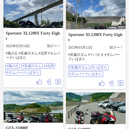
ましたが次へ行くことに😁 次回に
続く😄 #バイクのある風景 #ツーリ
ング #Kawasaki #Ninja1000 #ダムパ
ークいばきた #北摂のラルプデュエ
ズ #Cafe Brass
Sportster XL1200X Forty-Eigh
Sportster XL1200X Forty-Eigh
t
t
2025年05月14日
55
グー！
2025年05月12日
51
グー！
#風の丘 #安威川ダム #北摂 #ダムパ
#安威川ダム #イバキタ #ダムパー
ークいばきた
クいばきた
#風の丘
#安威川ダム
#北摂
#安威川ダム
#いばきた
#ダムパークいばきた
#ダムパークいばきた
GSX-S1000F