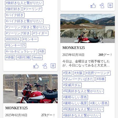
ツーリング好きと繋がりたい#ツー
#旅好きな人と繋がりたい
リング好き#ライダー#HONDA#モ
ンキー#モンキー125#パルネビュラ
#旅行好き
#ツーリング
レッド#赤#赤猿#原付2種#ronin
#バイク好き
#バイク好きと繋がりたい
#ツーリング好きと繋がりたい
#ツーリング好き
#ライダー
#HONDA
#モンキー
#モンキー125
MONKEY125
#パルネビュラレッド
#赤
2025年02月16日
269
グー！
#赤猿
#原付2種
#ronin
今日は、金曜日まで雨予報でした
が、今日になってみると大丈夫そ
うなんで赤猿ちゃんで出撃。 安威
#茨木
#大阪
#北摂ツーリング
川ダムのダムパークいばきた。
2025年4月世界最長の歩行者用の吊
#ダムパークいばきた
#吊橋
橋が出来ます！ #茨木#大阪#北摂ツ
ーリング#ダムパークいばきた#吊
#安威川ダム
橋#安威川ダム#写真好きな人と繋
#写真好きな人と繋がりたい
がりたい#素晴らしい景色#素晴ら
しい風景#美しい景色#写真好きな
#素晴らしい景色
人と繋がりたい#旅好きな人と繋が
#素晴らしい風景
#美しい景色
りたい#旅行好き#ツーリング#バイ
MONKEY125
ク好き#バイク好きと繋がりたい#
#写真好きな人と繋がりたい
ツーリング好きと繋がりたい#ツー
2025年02月16日
273
グー！
#旅好きな人と繋がりたい
リング好き#ライダー#HONDA#モ