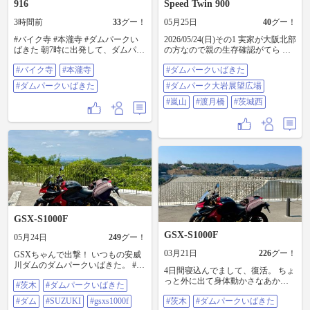
916
Speed Twin 900
3時間前
33
グー！
05月25日
40
グー！
#バイク寺 #本瀧寺 #ダムパークい
2026/05/24(日)その1 実家が大阪北部
ばきた 朝7時に出発して、ダムパー
の方なので親の生存確認がてら 自
クいばきた経由、妙見山本瀧寺バ
分が若かりし頃には無かったダム
#バイク寺
#本瀧寺
#ダムパークいばきた
イク寺へ行きました。ちょっとだ
パークいばきたへ行って来まし
け涼しい感じがしました。916で行
た。 で、下道で岐阜まで帰るので
#ダムパークいばきた
#ダムパーク大岩展望広場
くのは初めてだったので、記念撮
途中に嵐山へ寄り道。修学旅行生
影しました。そのあとに、安全祈
と外人さんで賑わっていました。
#嵐山
#渡月橋
#茨城西
願をしていました。お父さんお母
バイクは簡単に駐車場🅿️が見つか
さんが息子さんのために来たと思
り、 此処に来るのも15年振り位か
えました。うちの嫁さんも、息子
と感傷に浸りつつ 梅宮の辰っちゃ
がバイクに乗るのを許可してくれ
んと再会。 お土産を選びながら昼
たらな、そんな思いで見ていまし
どきだったので何処かで飲食とも
た。 寺の敷地内にある喫茶店でア
思いましたが、値段と食べたいも
イスコーヒーを飲んで、ハーレー
のとが釣り合わず色々悩んだ結
住職におすすめのハーレーを教え
果、初めてゆばチーズなるものを
てもらって下山しました。行きつ
実食。コレはコレで美味しかっ
けのバイク屋さんで在庫確認した
た！ しかし有名な観光地のお土産
いと思います。 帰りに、ドゥカテ
は高い😭と 愚痴をこぼしながら こ
GSX-S1000F
ィ北大阪に寄って最新のバイクを
の後は滋賀方面へ向かいました。 #
GSX-S1000F
確認して昼帰宅しました。
ダムパークいばきた #ダムパーク大
05月24日
249
グー！
岩展望広場 #嵐山 #渡月橋 #茨城西
03月21日
226
グー！
GSXちゃんで出撃！ いつもの安威
川ダムのダムパークいばきた。 #茨
4日間寝込んでまして、復活。 ちょ
木#ダムパークいばきた#ダム
っと外に出て身体動かさなあか
#茨木
#ダムパークいばきた
#SUZUKI#GSXS1000F#GSX
ん。 ガソリン入れがてらGSXちゃ
#ダム
#SUZUKI
#gsxs1000f
#茨木
#ダムパークいばきた
んで亀岡へ。 おなじみ茨木のダム