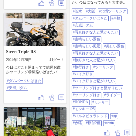
が、今日になってみると大丈夫そ
うなんで赤猿ちゃんで出撃。 安威
#茨木
#大阪
#北摂ツーリング
川ダムのダムパークいばきた。
2025年4月世界最長の歩行者用の吊
#ダムパークいばきた
#吊橋
橋が出来ます！ #茨木#大阪#北摂ツ
ーリング#ダムパークいばきた#吊
#安威川ダム
橋#安威川ダム#写真好きな人と繋
#写真好きな人と繋がりたい
がりたい#素晴らしい景色#素晴ら
しい風景#美しい景色#写真好きな
#素晴らしい景色
人と繋がりたい#旅好きな人と繋が
#素晴らしい風景
#美しい景色
りたい#旅行好き#ツーリング#バイ
Street Triple RS
ク好き#バイク好きと繋がりたい#
#写真好きな人と繋がりたい
ツーリング好きと繋がりたい#ツー
2024年12月28日
41
グー！
#旅好きな人と繋がりたい
リング好き#ライダー#HONDA#モ
ンキー#モンキー125#パルネビュラ
#旅行好き
#ツーリング
今日はどこも閉まってて結局お散
レッド#赤#赤猿#原付2種#ronin
歩ツーリング😊帰路いばきたパー
#バイク好き
クでパシャリ😌吊り橋もぼちぼち
#ダムパークいばきた
完成間近か🪜 #ダムパークいばきた
#バイク好きと繋がりたい
#安威川ダム
#安威川ダム
#ツーリング好きと繋がりたい
#ツーリング好き
#ライダー
#HONDA
#モンキー
#モンキー125
#パルネビュラレッド
#赤
#赤猿
#原付2種
#ronin