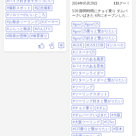
#バイク好き女子カッコいい
2024年05月29日
131
グー！
#撮影スポット
#記念撮影
5/26 隙間時間にチョイ乗り ダムパ
#ソロツーのいいところ
ークいばきた 4月にオープンしたダ
ムパークいばきたに マイナースポ
#お散歩ツーリング
#ズーマー
#gsxr
#gsxr125
ット巡りの途中立ち寄り。 まだ全
#ぶらっと散歩
#のんびり
部オープンしてないので今後に期
#gsxr125乗りと繋がりたい
待。 駐車場は2輪無料で、 ゲート
#段差が恐怖
#体育座り
の横に2輪用の擦り抜けゾーン有り
#gsxr125好きと繋がりたい
ます。 オープン仕立ての綺麗なト
#GSX
#GSX125R
#ジスペケ
イレと自販機有るので、 休憩には
使えるかな🤔 北摂のラルプデュエ
#ジスペケ125
ズの手前です😊 #gsxr #gsxr125
#バイクのある風景
#gsxr125乗りと繋がりたい #gsxr125
好きと繋がりたい #GSX #GSX125R
#バイクのある景色
#ジスペケ #ジスペケ125 #バイクの
#リターンライダー
ある風景 #バイクのある景色 #リタ
ーンライダー #リターンライダーと
#リターンライダーと繋がりたい
繋がりたい #ツーリング #ツーリン
#ツーリング
グスポット #ツーリング好きと繋が
りたい #チョイ乗り #ダム #ダムパ
#ツーリングスポット
ークいばきた #大阪 #大阪ツーリン
#ツーリング好きと繋がりたい
グ #125cc #125乗りと繋がりたい#茨
木 #北摂ツーリング #北摂のラルプ
#チョイ乗り
#ダム
デュエズ #下道ライダー #下道ツー
#ダムパークいばきた
#大阪
リング
#大阪ツーリング
#125cc
#125乗りと繋がりたい
#茨木