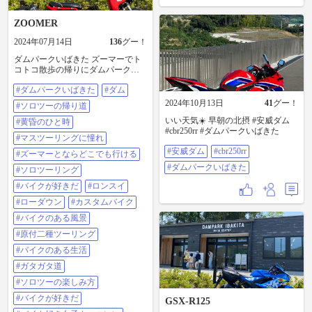
ZOOMER
2024年07月14日
136
グー！
ダムパークいばきた ズーマーでト
コトコ散歩の帰りにダムパークに
来た｡ ダムを創る人、すごいね｡ こ
#ダムパークいばきた
#ダム
の枠の使い道分からんねんけど｡ #
ダムパークいばきた #ダム #ソロツ
2024年10月13日
41
グー！
#ソロツーの帰り道
ーの帰り道 #黄昏のひと時 #マスツ
いい天気☀️ 早朝の北摂 #安威ダム
ーリングに憧れ #ズーマーとならど
#黄昏のひと時
#cbr250rr #ダムパークいばきた
こでも行ける #ソロツーリング #バ
#マスツーリングに憧れ
イクが好きだ #ロンスイ #ローダウ
#安威ダム
#cbr250rr
ン #カスタムバイク #バイクのある
#ズーマーとならどこでも行ける
風景 #原付二種ツーリング #バイク
#ダムパークいばきた
#ソロツーリング
のある生活 #ガタガタ道 #ソロツー
の楽しみ方 #バイクが好きだ #バイ
#バイクが好きだ
#ロンスイ
ク好き女子カッコいい #撮影スポッ
#ローダウン
#カスタムバイク
ト #記念撮影 #ソロツーのいいとこ
ろ #お散歩ツーリング #ズーマー #
#バイクのある風景
ぶらっと散歩 #のんびり #段差が恐
#原付二種ツーリング
怖 #体育座り
#バイクのある生活
#ガタガタ道
#ソロツーの楽しみ方
#バイクが好きだ
GSX-R125