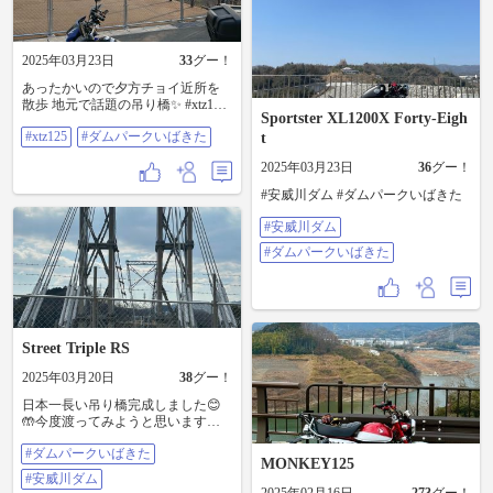
2025年03月23日
33
グー！
あったかいので夕方チョイ近所を
散歩 地元で話題の吊り橋✨ #xtz125
Sportster XL1200X Forty-Eigh
#ダムパークいばきた
#xtz125
#ダムパークいばきた
t
2025年03月23日
36
グー！
#安威川ダム #ダムパークいばきた
#安威川ダム
#ダムパークいばきた
Street Triple RS
2025年03月20日
38
グー！
日本一長い吊り橋完成しました😊
🤲今度渡ってみようと思います👌
🌁🌉 #ダムパークいばきた #安威川
#ダムパークいばきた
ダム #日本最長のつり橋
MONKEY125
#安威川ダム