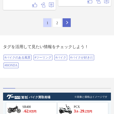
1
2
タグを活用して見たい情報をチェックしよう！
#バイクのある風景
#ツーリング
#バイク
#バイクが好きだ
#HONDA
バイク買取相場
※画像と価格はイメージです
SR400
PCX
62
3
29
.9
.6
.2
万円
万円
～
～