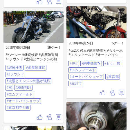
2018年06月24日
5
グー！
2018年06月29日
10
グー！
#tzr250 #1kt #納車整備🔧 #もう一息
#ハーレー #継続検査 #多摩陸運局
#エムフィールド #オートバイショ
#3ラウンド #太陽とエンジンの熱が
ップ #東京都 #立川市
#1KT
#納車整備🔧
#もう一息
強烈 #祝 #梅雨明け #エムフィール
#継続検査
#多摩陸運局
ド #オートバイショップ #東京都立
#エムフィールド
川市
#3ラウンド
#オートバイショップ
#東京都
#太陽とエンジンの熱が強烈
#立川市
#祝
#梅雨明け
#エムフィールド
#オートバイショップ
#東京都立川市