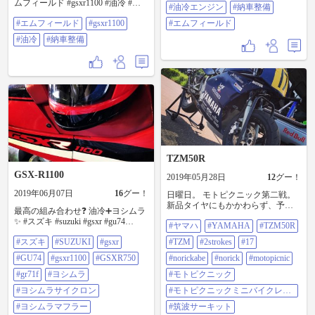
ムフィールド #gsxr1100 #油冷 #納
#油冷エンジン
#納車整備
車整備
#エムフィールド
#gsxr1100
#エムフィールド
#油冷
#納車整備
TZM50R
GSX-R1100
2019年05月28日
12
グー！
2019年06月07日
16
グー！
日曜日。 モトピクニック第二戦。
新品タイヤにもかかわらず、予選
最高の組み合わせ❓ 油冷➕ヨシムラ
からグリップ感がなく困惑。 決
✨ #スズキ #suzuki #gsxr #gu74
#ヤマハ
#YAMAHA
#TZM50R
勝、2周目にやらかした😫 気温が高
#gsxr1100 #gsxr750 #gr71f #ヨシムラ
くなるこれからの時期。 ヤマハ車
#スズキ
#SUZUKI
#gsxr
#TZM
#2strokes
#17
#ヨシムラサイクロン #ヨシムラマ
は辛いなぁ😣 ヤマハの17番といえ
フラー #yoshimura #yoshimuraexhaust
#GU74
#gsxr1100
#GSXR750
ば❓ だよね〜✨ #ヤマハ #yamaha
#norickabe
#norick
#motopicnic
#油冷 #油冷エンジン #油冷初期型 #
#tzm50r #tzm #2strokes #17 #norickabe
エムフィールド #オートバイ #油冷
#gr71f
#ヨシムラ
#モトピクニック
#norick #motopicnic #モトピクニック
エンジン #バイク #オートバイショ
#モトピクニックミニバイクレース
#ヨシムラサイクロン
#モトピクニックミニバイクレー
ップ #バイクショップ #バイク好き
#筑波サーキット #筑波サーキット
ス
な人と繋がりたい #東京都 #立川市
#ヨシムラマフラー
#筑波サーキット
tc1000 #エムフィールド #オートバ