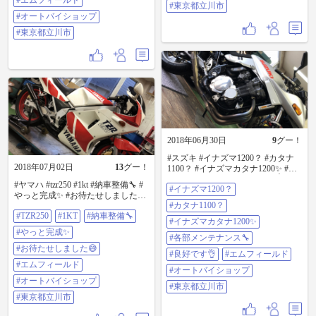
#エムフィールド
#東京都立川市
#オートバイショップ
#東京都立川市
2018年06月30日
9
グー！
#スズキ #イナズマ1200？ #カタナ
2018年07月02日
13
グー！
1100？ #イナズマカタナ1200✨ #各
部メンテナンス🔧 #良好です👌 #エ
#ヤマハ #tzr250 #1kt #納車整備🔧 #
#イナズマ1200？
ムフィールド #オートバイショップ
やっと完成✨ #お待たせしました😅
#東京都立川市
#カタナ1100？
#エムフィールド #オートバイショ
#TZR250
#1KT
#納車整備🔧
ップ #東京都立川市
#イナズマカタナ1200✨
#やっと完成✨
#各部メンテナンス🔧
#お待たせしました😅
#良好です👌
#エムフィールド
#エムフィールド
#オートバイショップ
#オートバイショップ
#東京都立川市
#東京都立川市