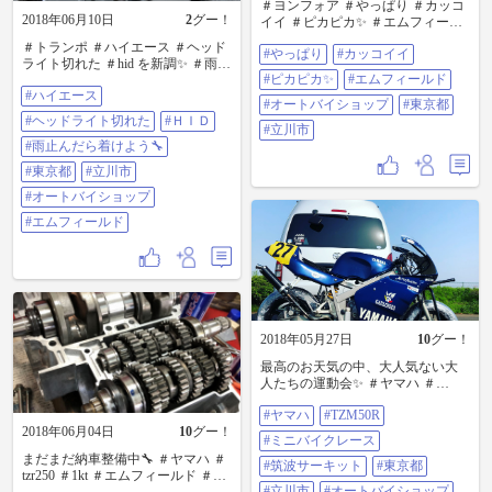
＃ヨンフォア ＃やっぱり ＃カッコ
2018年06月10日
2
グー！
イイ ＃ピカピカ✨ ＃エムフィール
ド ＃オートバイショップ ＃東京都
＃トランポ ＃ハイエース ＃ヘッド
#やっぱり
#カッコイイ
＃立川市
ライト切れた ＃hid を新調✨ ＃雨止
#ピカピカ✨
#エムフィールド
んだら着けよう🔧 ＃東京都 ＃立川
#ハイエース
市 ＃オートバイショップ ＃エムフ
#オートバイショップ
#東京都
ィールド
#ヘッドライト切れた
#ＨＩＤ
#立川市
#雨止んだら着けよう🔧
#東京都
#立川市
#オートバイショップ
#エムフィールド
2018年05月27日
10
グー！
最高のお天気の中、大人気ない大
人たちの運動会✨ ＃ヤマハ ＃
TZM50R ＃ミニバイクレース ＃筑
#ヤマハ
#TZM50R
波サーキット ＃東京都 ＃立川市 ＃
2018年06月04日
10
グー！
オートバイショップ ＃エムフィー
#ミニバイクレース
ルド
まだまだ納車整備中🔧 ＃ヤマハ ＃
#筑波サーキット
#東京都
tzr250 ＃1kt ＃エムフィールド ＃オ
#立川市
#オートバイショップ