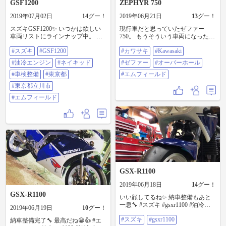
GSF1200
ZEPHYR 750
2019年07月02日
14
グー！
2019年06月21日
13
グー！
スズキGSF1200✨ いつかは欲しい
現行車だと思っていたゼファー
車両リストにラインナップ中。 イ
750。 もうそういう車両になったん
イバイクだよね〜🏍 車検整備で入
ですねぇ〜。 壊れる前の保守メン
#スズキ
#GSF1200
#カワサキ
#Kawasaki
庫中🔧 また出して欲しいね、こう
テナンスが必要ですね🔧 #カワサキ
いう車両。 スズキなら出来るでし
#kawasaki #ゼファー #オーバーホー
#油冷エンジン
#ネイキッド
#ゼファー
#オーバーホール
ょ。 っていうか、スズキじゃない
ル #エムフィールド
と出来ないでしょ😁👍 #スズキ
#車検整備
#東京都
#エムフィールド
#gsf1200 #油冷エンジン #ネイキッ
#東京都立川市
ド #車検整備 #東京都 #東京都立川
市 #エムフィールド
#エムフィールド
GSX-R1100
2019年06月18日
14
グー！
GSX-R1100
いい顔してるね✨ 納車整備もあと
一息🔧 #スズキ #gsxr1100 #油冷エ
2019年06月19日
10
グー！
ンジン #納車整備 ＃エムフィール
#スズキ
#gsxr1100
ド
納車整備完了🔧 最高だね😁👍 #エ