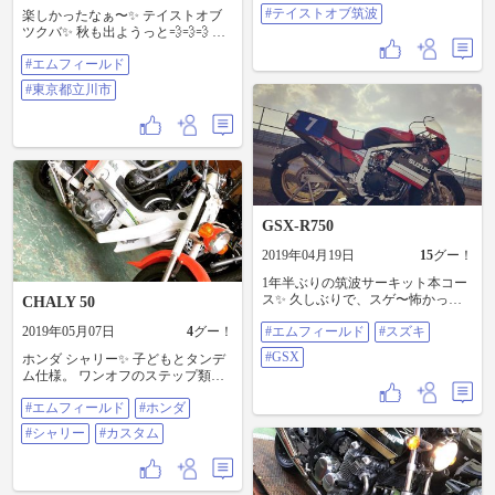
エムフィールド #gsx-r750 #テイス
#テイストオブ筑波
楽しかったなぁ〜✨ テイストオブ
トオブ筑波
ツクバ✨ 秋も出ようっと💨💨💨 一
緒に遊びませんか❓ #エムフィール
#エムフィールド
ド #東京都立川市
#東京都立川市
GSX-R750
2019年04月19日
15
グー！
1年半ぶりの筑波サーキット本コー
ス✨ 久しぶりで、スゲ〜怖かった
CHALY 50
けど、スゲ〜楽しかった✨ テイス
2019年05月07日
4
グー！
#エムフィールド
#スズキ
トオブ筑波までにやること山積み
💦 一つずつやって行きましょ✨ #エ
#GSX
ホンダ シャリー✨ 子どもとタンデ
ムフィールド #スズキ #gsx-r
ム仕様。 ワンオフのステップ類を
塗装して、ホイールもワイドにし
#エムフィールド
#ホンダ
てひとまず完成✨ が、未だにタン
デムは実現せず😞 コイツで幼稚園
#シャリー
#カスタム
の送迎しようかな😏 目立つだろう
なぁ😁👍 #エムフィールド #ホンダ
#シャリー #カスタム