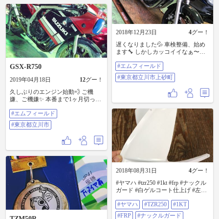
2018年12月23日
4
グー！
遅くなりました💦 車検整備、始め
ます🔧 しかしカッコイイなぁ〜✨ #
エムフィールド #東京都立川市上砂
#エムフィールド
GSX-R750
町
#東京都立川市上砂町
2019年04月18日
12
グー！
久しぶりのエンジン始動💨 ご機
嫌、ご機嫌✨ 本番まで1ヶ月切った
し、ちゃんと練習しよ💨 #エムフィ
#エムフィールド
ールド #東京都立川市
#東京都立川市
2018年08月31日
4
グー！
#ヤマハ #tzr250 #1kt #frp #ナックル
ガード #白ゲルコート仕上げ #左右
セット #もちろん #ボルトオン 🔧 #
#ヤマハ
#TZR250
#1KT
久しぶり に #10セットのみ #作りま
した☆ #エムフィールド #オートバ
#FRP
#ナックルガード
TZM50R