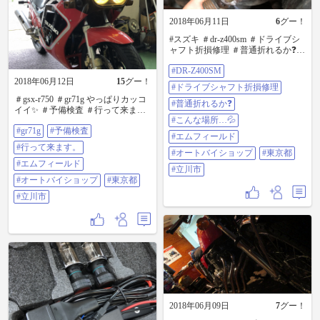
2018年06月11日
6
グー！
#スズキ ＃dr-z400sm ＃ドライブシ
ャフト折損修理 ＃普通折れるか❓
＃こんな場所…💦 ＃エムフィール
#DR-Z400SM
ド ＃オートバイショップ ＃東京都
2018年06月12日
15
グー！
＃立川市
#ドライブシャフト折損修理
＃gsx-r750 ＃gr71g やっぱりカッコ
#普通折れるか❓
イイ✨ ＃予備検査 ＃行って来ま
#こんな場所…💦
す。 ＃エムフィールド ＃オートバ
#gr71g
#予備検査
イショップ ＃東京都 ＃立川市
#エムフィールド
#行って来ます。
#オートバイショップ
#東京都
#エムフィールド
#立川市
#オートバイショップ
#東京都
#立川市
2018年06月09日
7
グー！