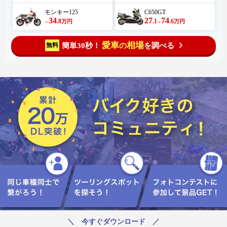
モンキー125
C650GT
34
27
74
.8
.1
.6
万円
万円
～
～
愛車
相場
簡単30秒！
を調べる
無料
の
＼ 今すぐダウンロード ／