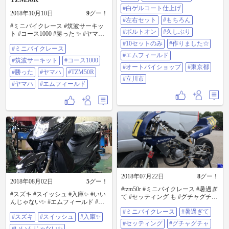
イショップ #東京都 #立川市
#白ゲルコート仕上げ
2018年10月10日
9
グー！
#左右セット
#もちろん
#ミニバイクレース #筑波サーキッ
#ボルトオン
#久しぶり
ト #コース1000 #勝った ✨ #ヤマハ
#tzm50r で勝ったのが更に嬉しい✨
#10セットのみ
#作りました☆
#ミニバイクレース
#ヤマハ だってまだまだ勝てるね✨
#エムフィールド
#エムフィールド
#筑波サーキット
#コース1000
#オートバイショップ
#東京都
#勝った
#ヤマハ
#TZM50R
#立川市
#ヤマハ
#エムフィールド
2018年07月22日
8
グー！
2018年08月02日
5
グー！
#tzm50r #ミニバイクレース #暑過ぎ
#スズキ #スイッシュ #入庫✨ #いい
て #セッティング も #グチャグチャ
んじゃない✨ #エムフィールド #オ
#生きて帰る 事を #考えよう #オー
ートバイショップ #東京都立川市
#ミニバイクレース
#暑過ぎて
トバイショップ #エムフィールド #
#スズキ
#スイッシュ
#入庫✨
東京都立川市
#セッティング
#グチャグチャ
#いいんじゃない✨