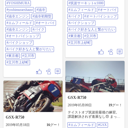
#立川市上砂町
イ #バイク #オートバイショップ #
#YOSHIMURA
#筑波サーキットtc1000
バイクショップ #バイク好きな人と
#yoshimuraexhaust
#油冷
#エムフィールド
#オートバイ
繋がりたい #東京都 #立川市 #立川
市上砂町
#油冷エンジン
#油冷初期型
#バイク
#オートバイショップ
#エムフィールド
#オートバイ
#バイクショップ
#油冷エンジン
#バイク
#バイク好きな人と繋がりたい
#オートバイショップ
#東京都
#立川市
#バイクショップ
#立川市上砂町
#バイク好きな人と繋がりたい
#東京都
#立川市
#立川市上砂町
GSX-R750
2019年05月09日
19
グー！
テイストオブ筑波前最後の練習。
課題解決されず進展なし😞 まっ、
GSX-R750
ケガなく楽しく過ごせれば良いっ
2019年05月18日
16
グー！
#エムフィールド
#GSX
か✨ だってお祭りだからね〜😁👍 #