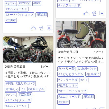
ートバイショップ ＃東京都 ＃立川
#ヤマハ
#TZR250
#1KT
市
#エムフィールド
#エムフィールド
#オートバイショップ
#東京都
#立川市
2018年05月19日
4
グー！
＃ホンダ ＃シャリー50 ＃お散歩バ
イク ＃子どもとタンデム 仕様 ＃仕
事前に ＃マフラー交換 🔧 ＃さて
2018年05月26日
8
グー！
#シャリー50
#お散歩バイク
＃仕事しよう✨ ＃オートバイショ
ップ ＃エムフィールド ＃東京都 ＃
＃明日の ＃準備。＃遊んでないで
#子どもとタンデム
#仕事前に
立川市
＃仕事しろ って❓＃少数派 の ＃T
#マフラー交換
#さて
ZM50R で ＃頑張るよ💪 ＃ヤマハ
#準備。#遊んでないで
＃TZM50R ＃ミニバイクレース ＃
#仕事しよう✨
エムフィールド
#仕事しろ
#T
#頑張るよ💪
#オートバイショップ
#ヤマハ
#TZM50R
#エムフィールド
#東京都
#ミニバイクレース
#立川市
#エムフィールド