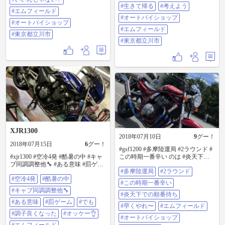
#生きて帰る
#考えよう
#エムフィールド
#オートバイショップ
#オートバイショップ
#エムフィールド
#東京都立川市
#東京都立川市
XJR1300
2018年07月10日
9
グー！
2018年07月15日
6
グー！
#gsf1200 #多摩陸運局 #2ラウンド #
#xjr1300 #空冷4発 #酷暑の中 #キャ
この時期一番辛い のは #炎天下で
ブ同調調整他🔧 #ある意味 #罰ゲー
の順番待ち #早くやれ〜 #エムフィ
#多摩陸運局
#2ラウンド
ム #でも #調子良くなった から #オ
ールド #オートバイショップ #東京
#空冷4発
#酷暑の中
ッケー👌 #エムフィールド #オート
都立川市
#この時期一番辛い
バイショップ #東京都立川市
#キャブ同調調整他🔧
#炎天下での順番待ち
#ある意味
#罰ゲーム
#でも
#早くやれ〜
#エムフィールド
#調子良くなった
#オッケー👌
#オートバイショップ