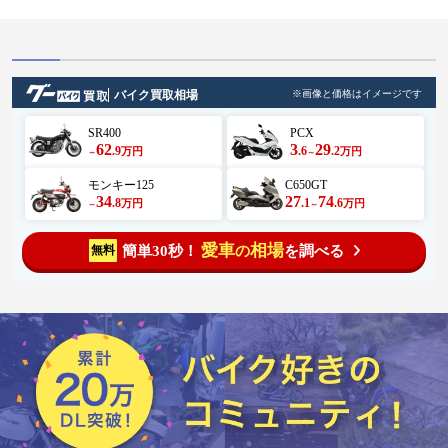
バイク買取相場
※画像と価格はイメージです
SR400
PCX
62
3
29
.9
.6
.2
万円
万円
～
～
モンキー125
C650GT
34
27
74
.8
.1
.6
万円
万円
～
～
愛車
相場
簡単30秒！
を調べる
無料
の