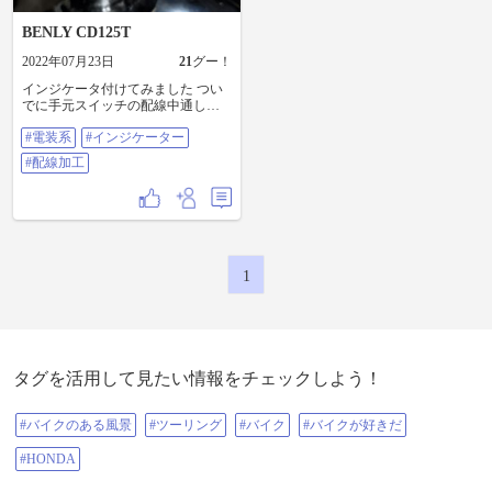
低いほうがポジション的に好みか
BENLY CD125T
なと思い、コレにしました☺️ トラ
ッカータイプの純正と並べると…
2022年07月23日
21
グー！
結構変わりそう🎶 仮に組み付けて
みて確認♪自分的にカナリいいカン
インジケータ付けてみました つい
ジです！ スイッチボックスの回り
でに手元スイッチの配線中通しも!!
止めのポッチ穴開けて♪ … 😂 端か
スッキリして良い感じだけど リー
らの長さ測って印して雑に開けた
#電装系
#インジケーター
クしたりして補修してたら時間切
ら、右スイッチボックスの角度が
れ まだ配線奮闘中です～ #電装系 #
#配線加工
ちょっと … セルスイッチ見やすい
インジケーター #配線加工
なぁ😂 経験を次に生かそうwww 合
わせてスズキ純正「インジケータ
ーレンズ」のオレンジをゲットし
ておいたので、グラトラのなぜか
ミドリ色のレンズと交換♪ ウィンカ
ーといったらオレンジでしょ👍
1
www ハイのアオ色のレンズが鬼ク
スんでて、ウィンカーの「新品で
す！」感パネェけど、まぁいいで
しょ🤣🤣🤣 と、ここまでで子ども
たちが帰ってくる時間になってし
まったので、作業一旦中止💦始め
タグを活用して見たい情報をチェックしよう！
るの遅かった😅 つづきもまた投稿
します🎶 #カスタム #ハンドルバー
#ハンドル #バーハンドル #スクラ
#バイクのある風景
#ツーリング
#バイク
#バイクが好きだ
ンブラー #オフロード #トラッカー
#インジケーター #ウィンカー #配
#HONDA
線 #ヘッドライト