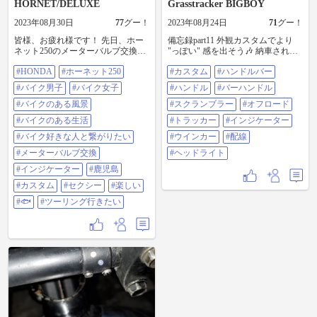
HORNET/DELUXE
Grasstracker BIGBOY
2023年08月30日
77
グー！
2023年08月24日
71
グー！
皆様、お疲れ様です！ 先日、ホー
備忘録part11 外観カスタムでより
ネット250のメーターバルブ交換を
"っぽい" 感を出そう🎶 納車されて
しました！ インジケーター球も
から色々と思い描いていたカスタ
#HONDA
#ホーネット250
#カスタム
#ハンドルバー
LEDに交換したのですが、ちょっと
ムしたいところの大本命！ 「ハン
眩しいꉂ🤣𐤔 #HONDA #ホーネット
ドルバー」と「ヘッドライト」の
#バイク男子
#バイク女子
#ハンドル
#バーハンドル
250 #バイク男子 #バイク女子 #バイ
カスタムに着手します🙌 早速タン
クのある風景 #バイクのある生活 #
#バイクのある風景
クと純正ヘッドライトを取り外す♪
#スクランブラー
#オフロード
バイク好きな人と繋がりたい #メー
前々から気づいてはいた配線カバ
#バイクのある生活
#トラッカー
#インジケーター
ターバルブ交換 #インジケーター #
ーの劣化、かなり箇所が多かった
鹿児島 #カスタム #セクシー #楽し
🤣 新しいカバーに通し直したほう
#バイク好きな人と繋がりたい
#ウインカー
#配線
い #🏍 #ツーリング行きたい
が見栄えはいいけど、今回は自己
#メーターバルブ交換
#ヘッドライト
融着テープとビニルテープで済ま
します😅 純正ハンドルを丸裸にし
#インジケーター
#鹿児島
てw 今回新しく取り付けるのは🎶
#カスタム
#セクシー
#楽しい
デイトナさんの「品番 26807 スク
ランブラーハンドル85㎜アップ」
#🐟
#ツーリング行きたい
です✌️ もっとハンドルの絞り(？)を
ゆるくしたかったのと、ブリッジ
(ブレース？)があるオフロードっぽ
いハンドルにしたかった😊 絞りが
ゆるくなって幅が広くなる分、高
さは低くすれば、ワイヤー長は純
正のままイケるだろうとも予想🤔
「250TR」の純正ハンドルも、グラ
トラBBにワイヤー長そのままで付
くらしく迷ったけど、メッキメッ
キ✨してるのが良く、高さも今より