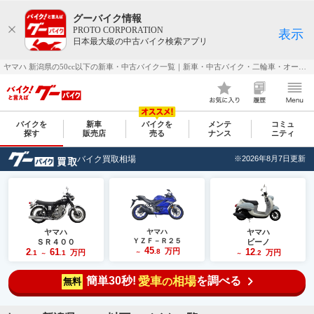
グーバイク情報
PROTO CORPORATION
表示
日本最大級の中古バイク検索アプリ
ヤマハ 新潟県の50cc以下の新車・中古バイク一覧｜新車・中古バイク・二輪車・オートバイ情報なら【グーバイク(GooBike)】
バイクを
新車
バイクを
メンテ
コミュ
探す
販売店
売る
ナンス
ニティ
バイク買取相場
※2026年8月7日更新
ヤマハ
ヤマハ
ヤマハ
ＹＺＦ－Ｒ２５
ＳＲ４００
ビーノ
45
2
61
万円
12
.8
万円
万円
.1
.1
～
.2
～
～
簡単30秒!
愛車
相場
を調べる
の
無料