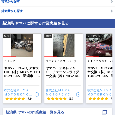
地域から探す
排気量から探す
新潟県 ヤマハに関する作業実績を見る
修理
修理
タイヤ交換
Ｒ１－Ｚ
ＸＴＺ７５０スーパーテネレ
で
相場をチェック！
車種選択するだけ、かんたん相場検索
ヤマハ R1-Z リアサス
ヤマハ テネレ７５
ヤマハ XTZ750
OH （株）MIYA MOTO
０ チェーンスライダ
ヤ交換（株）MIYA
RCYCLES 新潟市 北
ー交換（株）MIYA MO
TORCYCLES 
まずはメーカーを選択する
区 白新線 早通駅か
TORCYCLES 新潟
市 北区 白新線
ら徒歩1分）
市 北区 白新線 早
通駅から徒歩1分
通駅から徒歩1分）
排気量
株式会社ＭＩＹＡ
株式会社ＭＩＹＡ
株式会社ＭＩＹＡ
ＭＯＴＯＲＣＹＣＬ
ＭＯＴＯＲＣＹＣＬ
ＭＯＴＯＲＣＹＣＬ
車種
ＥＳ
ＥＳ
ＥＳ
5.0
5.0
5.0
型式(任意)
新潟県 ヤマハの作業実績一覧を見る