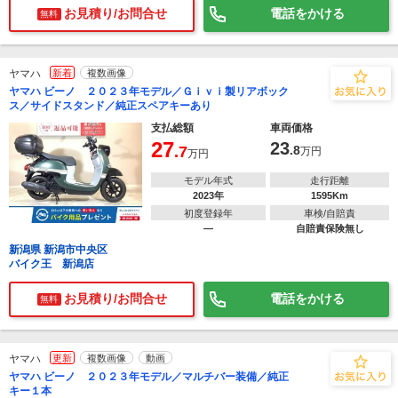
お見積り/お問合せ
電話をかける
無料
ヤマハ
新着
複数画像
ヤマハ ビーノ ２０２３年モデル／Ｇｉｖｉ製リアボック
ス／サイドスタンド／純正スペアキーあり
支払総額
車両価格
27
23
.7
.8
万円
万円
モデル年式
走行距離
2023年
1595Km
初度登録年
車検/自賠責
―
自賠責保険無し
新潟県 新潟市中央区
バイク王 新潟店
お見積り/お問合せ
電話をかける
無料
ヤマハ
更新
複数画像
動画
ヤマハ ビーノ ２０２３年モデル／マルチバー装備／純正
キー１本