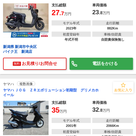
支払総額
車両価格
27
23
.7
.8
万円
万円
モデル年式
走行距離
2023年
882Km
初度登録年
車検/自賠責
年式不明
自賠責保険無し
新潟県 新潟市中央区
バイク王 新潟店
お見積り/お問合せ
電話をかける
無料
ヤマハ
複数画像
ヤマハ ＪＯＧ ＺＲエボリューション初期型 グリメカホ
イール
支払総額
車両価格
35
32
.8
万円
万円
モデル年式
走行距離
2001年
2066Km
初度登録年
車検/自賠責