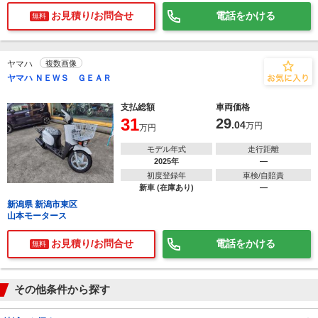
お見積り/お問合せ
電話をかける
無料
ヤマハ
複数画像
ヤマハ ＮＥＷＳ ＧＥＡＲ
支払総額
車両価格
31
29
.04
万円
万円
モデル年式
走行距離
2025年
―
初度登録年
車検/自賠責
新車 (在庫あり)
―
新潟県 新潟市東区
山本モータース
お見積り/お問合せ
電話をかける
無料
その他条件から探す