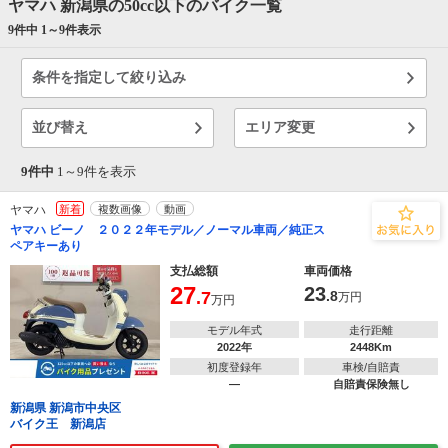
ヤマハ 新潟県の50cc以下のバイク一覧
9件中 1～
9
件表示
条件を指定して絞り込み
並び替え
エリア変更
9件中
1～
9
件を表示
ヤマハ
新着
複数画像
動画
ヤマハ ビーノ ２０２２年モデル／ノーマル車両／純正ス
ペアキーあり
支払総額
車両価格
27
23
.7
.8
万円
万円
モデル年式
走行距離
2022年
2448Km
初度登録年
車検/自賠責
―
自賠責保険無し
新潟県 新潟市中央区
バイク王 新潟店