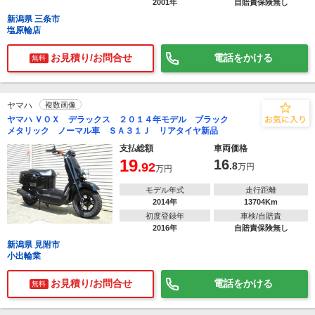
2001年
自賠責保険無し
新潟県 三条市
塩原輪店
お見積り/お問合せ
電話をかける
無料
ヤマハ
複数画像
ヤマハ ＶＯＸ デラックス ２０１４年モデル ブラック
メタリック ノーマル車 ＳＡ３１Ｊ リアタイヤ新品
支払総額
車両価格
19
16
.92
.8
万円
万円
モデル年式
走行距離
2014年
13704Km
初度登録年
車検/自賠責
2016年
自賠責保険無し
新潟県 見附市
小出輪業
お見積り/お問合せ
電話をかける
無料