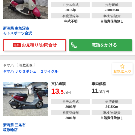
モデル年式
走行距離
2015年
22889Km
初度登録年
車検/自賠責
年式不明
自賠責保険無し
新潟県 南魚沼市
モトスポーツ金沢
お見積り/お問合せ
電話をかける
無料
ヤマハ
複数画像
ヤマハ ＪＯＧポシェ ２サイクル
支払総額
車両価格
13
11
.5
.3
万円
万円
モデル年式
走行距離
2001年
2415Km
初度登録年
車検/自賠責
2001年
自賠責保険無し
新潟県 三条市
塩原輪店