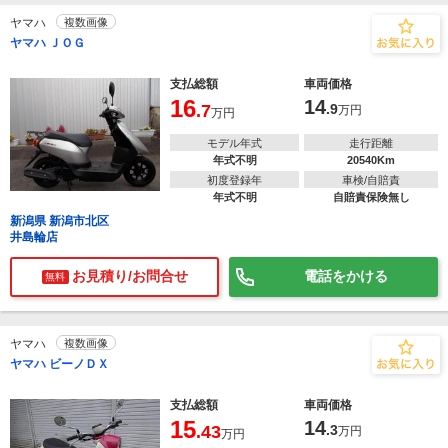
ヤマハ
複数画像
ヤマハ ＪＯＧ
支払総額
車両価格
16
14
.7
.9
万円
万円
モデル年式
走行距離
年式不明
20540Km
初度登録年
車検/自賠責
年式不明
自賠責保険無し
新潟県 新潟市北区
井島輪店
お見積り/お問合せ
電話をかける
無料
ヤマハ
複数画像
ヤマハ ビーノＤＸ
支払総額
車両価格
15
14
.43
.3
万円
万円