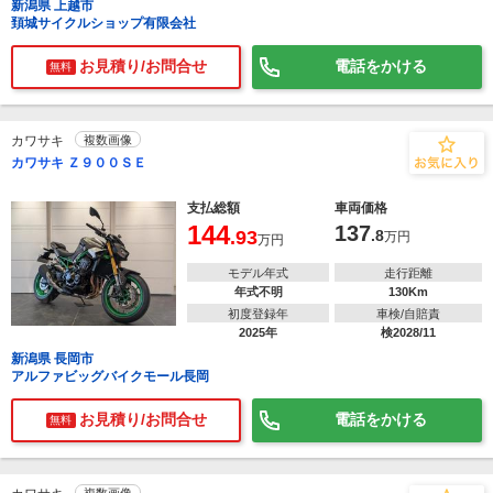
新潟県 上越市
頚城サイクルショップ有限会社
お見積り/お問合せ
電話をかける
無料
カワサキ
複数画像
カワサキ Ｚ９００ＳＥ
支払総額
車両価格
144
137
.93
.8
万円
万円
モデル年式
走行距離
年式不明
130Km
初度登録年
車検/自賠責
2025年
検2028/11
新潟県 長岡市
アルファビッグバイクモール長岡
お見積り/お問合せ
電話をかける
無料