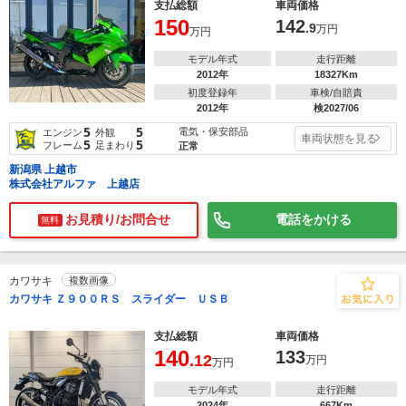
支払総額
車両価格
150
142
.9
万円
万円
モデル年式
走行距離
2012年
18327Km
初度登録年
車検/自賠責
2012年
検2027/06
5
5
電気・保安部品
エンジン
外観
車両状態を見る
5
5
フレーム
足まわり
正常
新潟県 上越市
株式会社アルファ 上越店
お見積り/お問合せ
電話をかける
無料
カワサキ
複数画像
カワサキ Ｚ９００ＲＳ スライダー ＵＳＢ
支払総額
車両価格
140
133
.12
万円
万円
モデル年式
走行距離
2024年
667Km