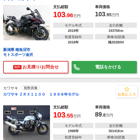
支払総額
車両価格
103
103
.96
.95
万円
万円
モデル年式
走行距離
2019年
19375Km
初度登録年
車検/自賠責
2018年
検2028/04
新潟県 南魚沼市
モトスポーツ金沢
お見積り/お問合せ
電話をかける
無料
カワサキ
複数画像
カワサキ ＺＲＸ１１００ １９９８年モデル
支払総額
車両価格
103
89
.55
.8
万円
万円
モデル年式
走行距離
1998年
30141Km
初度登録年
車検/自賠責