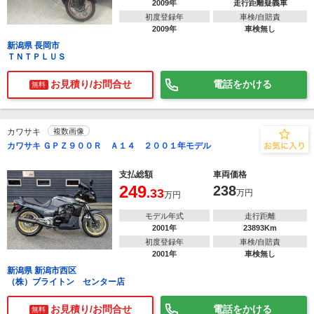
2009年
走行距離疑義車
初度登録年
車検/自賠責
2009年
車検無し
新潟県 長岡市
ＴＮＴＰＬＵＳ
お見積り/お問合せ
電話をかける
無料
カワサキ
複数画像
カワサキ ＧＰＺ９００Ｒ Ａ１４ ２００１年モデル
支払総額
車両価格
249
238
.33
万円
万円
モデル年式
走行距離
2001年
23893Km
初度登録年
車検/自賠責
2001年
車検無し
新潟県 新潟市西区
（株）ブライトン センター店
お見積り/お問合せ
電話をかける
無料