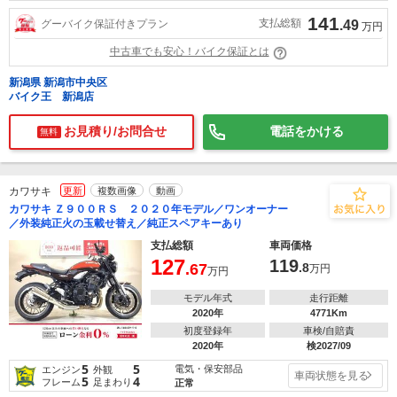
141
支払総額
グーバイク保証付きプラン
.49
万円
中古車でも安心！バイク保証とは
新潟県 新潟市中央区
バイク王 新潟店
お見積り/お問合せ
電話をかける
無料
カワサキ
更新
複数画像
動画
カワサキ Ｚ９００ＲＳ ２０２０年モデル／ワンオーナー
／外装純正火の玉載せ替え／純正スペアキーあり
支払総額
車両価格
127
119
.67
.8
万円
万円
モデル年式
走行距離
2020年
4771Km
初度登録年
車検/自賠責
2020年
検2027/09
5
5
電気・保安部品
エンジン
外観
車両状態を見る
5
4
フレーム
足まわり
正常