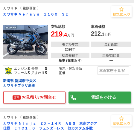
カワサキ
複数画像
カワサキ Ｖｅｒｓｙｓ １１００ ＳＥ
支払総額
車両価格
219
212
.4
.3
万円
万円
モデル年式
走行距離
2026年
―
初度登録年
車検/自賠責
新車 (在庫あり)
―
S
S
電気・保安部品
エンジン
外観
車両状態を見る
S
S
フレーム
足まわり
正常
新潟県 新潟市中央区
カワサキプラザ新潟
お見積り/お問合せ
電話をかける
無料
カワサキ
複数画像
カワサキ Ｎｉｎｊａ ＺＸ－１４Ｒ ＡＢＳ 東南アジア
仕様 ＥＴＣ１．０ フェンダーレス 他カスタム多数