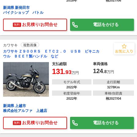
2018年
検2027/06
新潟県 新発田市
バイクショップ バトル
お見積り/お問合せ
電話をかける
無料
カワサキ
複数画像
カワサキ Ｚ９００ＲＳ ＥＴＣ２．０ ＵＳＢ ビキニカ
ウル ＢＥＥＴ製ハンドル など
支払総額
車両価格
131
124
.93
.8
万円
万円
モデル年式
走行距離
2022年
3278Km
初度登録年
車検/自賠責
2022年
検2027/04
新潟県 上越市
株式会社アルファ 上越店
お見積り/お問合せ
電話をかける
無料