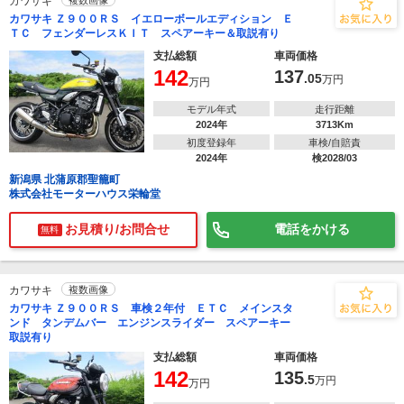
カワサキ
複数画像
カワサキ Ｚ９００ＲＳ イエローボールエディション Ｅ
ＴＣ フェンダーレスＫＩＴ スペアーキー＆取説有り
支払総額
車両価格
142
137
.05
万円
万円
モデル年式
走行距離
2024年
3713Km
初度登録年
車検/自賠責
2024年
検2028/03
新潟県 北蒲原郡聖籠町
株式会社モーターハウス栄輪堂
お見積り/お問合せ
電話をかける
無料
カワサキ
複数画像
カワサキ Ｚ９００ＲＳ 車検２年付 ＥＴＣ メインスタ
ンド タンデムバー エンジンスライダー スペアーキー
取説有り
支払総額
車両価格
142
135
.5
万円
万円