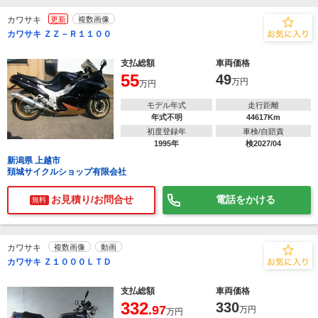
カワサキ
更新
複数画像
カワサキ ＺＺ－Ｒ１１００
支払総額
車両価格
55
49
万円
万円
モデル年式
走行距離
年式不明
44617Km
初度登録年
車検/自賠責
1995年
検2027/04
新潟県 上越市
頚城サイクルショップ有限会社
お見積り/お問合せ
電話をかける
無料
カワサキ
複数画像
動画
カワサキ Ｚ１０００ＬＴＤ
支払総額
車両価格
332
330
.97
万円
万円