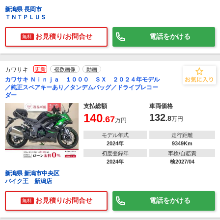
新潟県 長岡市
ＴＮＴＰＬＵＳ
お見積り/お問合せ
電話をかける
無料
カワサキ
更新
複数画像
動画
カワサキ Ｎｉｎｊａ １０００ ＳＸ ２０２４年モデル
／純正スペアキーあり／タンデムバッグ／ドライブレコー
ダー
支払総額
車両価格
140
132
.67
.8
万円
万円
モデル年式
走行距離
2024年
9349Km
初度登録年
車検/自賠責
2024年
検2027/04
新潟県 新潟市中央区
バイク王 新潟店
お見積り/お問合せ
電話をかける
無料