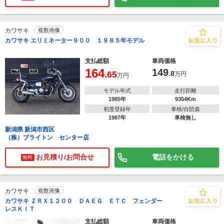
カワサキ
複数画像
カワサキ エリミネーター９００ １９８５年モデル
支払総額
車両価格
164
149
.65
.8
万円
万円
モデル年式
走行距離
1985年
9354Km
初度登録年
車検/自賠責
1987年
車検無し
新潟県 新潟市西区
（株）ブライトン センター店
お見積り/お問合せ
電話をかける
無料
カワサキ
複数画像
カワサキ ＺＲＸ１２００ ＤＡＥＧ ＥＴＣ フェンダー
レスＫＩＴ
支払総額
車両価格