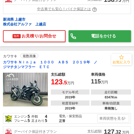
.75
万円
中古車でも安心！バイク保証とは
新潟県 上越市
株式会社アルファ 上越店
お見積り/お問合せ
電話をかける
無料
カワサキ
複数画像
カワサキ Ｎｉｎｊａ １０００ ＡＢＳ ２０１９年 ノ
ジマチタンマフラー ＥＴＣ
支払総額
車両価格
123
115
.5
万円
万円
モデル年式
走行距離
2019年
8347Km
初度登録年
車検/自賠責
2019年
車検無し
5
4
電気・保安部品
エンジン
外観
車両状態を見る
5
5
フレーム
足まわり
正常
127
支払総額
グーバイク保証付きプラン
.32
万円