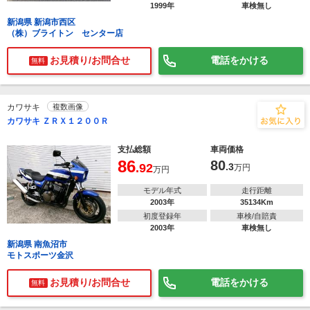
1999年
車検無し
新潟県 新潟市西区
（株）ブライトン センター店
お見積り/お問合せ
電話をかける
無料
カワサキ
複数画像
カワサキ ＺＲＸ１２００Ｒ
支払総額
車両価格
86
80
.92
.3
万円
万円
モデル年式
走行距離
2003年
35134Km
初度登録年
車検/自賠責
2003年
車検無し
新潟県 南魚沼市
モトスポーツ金沢
お見積り/お問合せ
電話をかける
無料