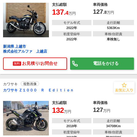
支払総額
車両価格
137
127
.4
.8
万円
万円
モデル年式
走行距離
2022年
5363Km
初度登録年
車検/自賠責
2022年
車検無し
新潟県 上越市
株式会社アルファ 上越店
お見積り/お問合せ
電話をかける
無料
カワサキ
複数画像
カワサキ Ｚ１０００ Ｒ Ｅｄｉｔｉｏｎ
支払総額
車両価格
132
127
万円
万円
モデル年式
走行距離
2018年
34708Km
初度登録年
車検/自賠責