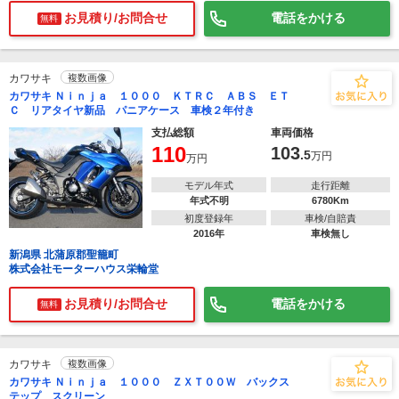
お見積り/お問合せ
電話をかける
無料
カワサキ
複数画像
カワサキ Ｎｉｎｊａ １０００ ＫＴＲＣ ＡＢＳ ＥＴ
Ｃ リアタイヤ新品 パニアケース 車検２年付き
支払総額
車両価格
110
103
.5
万円
万円
モデル年式
走行距離
年式不明
6780Km
初度登録年
車検/自賠責
2016年
車検無し
新潟県 北蒲原郡聖籠町
株式会社モーターハウス栄輪堂
お見積り/お問合せ
電話をかける
無料
カワサキ
複数画像
カワサキ Ｎｉｎｊａ １０００ ＺＸＴ００Ｗ バックス
テップ スクリーン