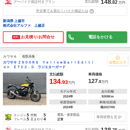
148
支払総額
グーバイク保証付きプラン
.82
万円
中古車でも安心！バイク保証とは
新潟県 上越市
株式会社アルファ 上越店
お見積り/お問合せ
電話をかける
無料
カワサキ
複数画像
カワサキ Ｚ９００ＲＳ ＹｅｌｌｏｗＢａｌｌＥｄｉｔｉ
ｏｎ ＥＴＣ２．０ ラジエターガード
支払総額
車両価格
134
127
.93
.8
万円
万円
モデル年式
走行距離
2024年
9269Km
初度登録年
車検/自賠責
2024年
検2027/05
5
5
電気・保安部品
エンジン
外観
車両状態を見る
5
4
フレーム
足まわり
正常
138
支払総額
グーバイク保証付きプラン