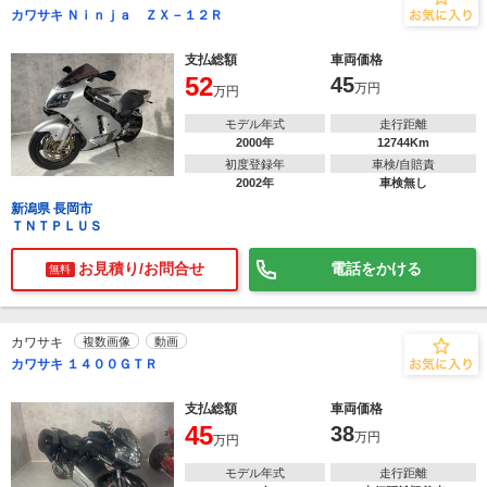
カワサキ Ｎｉｎｊａ ＺＸ－１２Ｒ
支払総額
車両価格
52
45
万円
万円
モデル年式
走行距離
2000年
12744Km
初度登録年
車検/自賠責
2002年
車検無し
新潟県 長岡市
ＴＮＴＰＬＵＳ
お見積り/お問合せ
電話をかける
無料
カワサキ
複数画像
動画
カワサキ １４００ＧＴＲ
支払総額
車両価格
45
38
万円
万円
モデル年式
走行距離