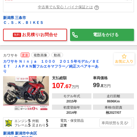
中古車でも安心！バイク保証とは
新潟県 三条市
Ｃ．Ｓ．Ｋ．ＢＩＫＥＳ
お見積り/お問合せ
電話をかける
無料
カワサキ
更新
複数画像
動画
カワサキ Ｎｉｎｊａ １０００ ２０１５年モデル／ＢＥ
ＥＴ ＪＡＰＡＮ製フルエキマフラー／純正スペアキーあ
り
支払総額
車両価格
107
99
.67
.8
万円
万円
モデル年式
走行距離
2015年
8696Km
初度登録年
車検/自賠責
2014年
検2027/07
5
5
電気・保安部品
エンジン
外観
車両状態を見る
5
5
フレーム
足まわり
正常
新潟県 新潟市中央区