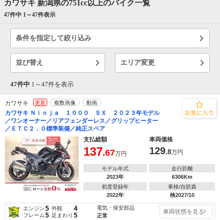
カワサキ 新潟県の751cc以上のバイク一覧
47件中 1～
47
件表示
条件を指定して絞り込み
並び替え
エリア変更
47件中
1～
47
件を表示
カワサキ
更新
複数画像
動画
カワサキ Ｎｉｎｊａ １０００ ＳＸ ２０２３年モデル
／ワンオーナー／リアフェンダーレス／グリップヒーター
／ＥＴＣ２．０標準装備／純正スペア
支払総額
車両価格
137
129
.67
.8
万円
万円
モデル年式
走行距離
2023年
6306Km
初度登録年
車検/自賠責
2022年
検2027/10
5
4
電気・保安部品
エンジン
外観
車両状態を見る
5
5
フレーム
足まわり
正常