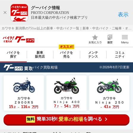
グーバイク情報
PROTO CORPORATION
表示
日本最大級の中古バイク検索アプリ
カワサキ 新潟県の751cc以上の新車・中古バイク一覧｜新車・中古バイク・二輪車・オートバイ情報なら【グーバイク(GooBike)】
バイクを
新車
バイクを
メンテ
コミュ
探す
販売店
売る
ナンス
ニティ
バイク買取相場
※2026年8月7日更新
カワサキ
カワサキ
カワサキ
Ｎｉｎｊａ ４００
Ｚ９００ＲＳ
Ｎｉｎｊａ ２５０
7
54
15
116
万円
43
.7
.1
万円
万円
.2
.6
～
.8
～
～
簡単30秒!
愛車
相場
を調べる
の
無料