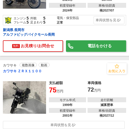
初度登録年
車検/自賠責
2024年
検2027/07
5
5
電気・保安部品
エンジン
外観
車両状態を見る
5
5
フレーム
足まわり
正常
新潟県 長岡市
アルファビッグバイクモール長岡
お見積り/お問合せ
電話をかける
無料
カワサキ
複数画像
動画
カワサキ ＺＲＸ１１００
支払総額
車両価格
75
72
万円
万円
モデル年式
走行距離
1999年
減算歴車
初度登録年
車検/自賠責
2001年
検2027/12
車両状態を見る