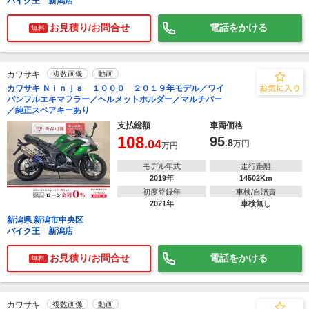
バイク王 新潟店
お見積り/お問合せ
電話をかける
無料
カワサキ
複数画像
動画
カワサキ Ｎｉｎｊａ １０００ ２０１９年モデル／ワイ
バンフルエキマフラー／ヘルメットホルダー／マルチバー
／純正スペアキーあり
支払総額
車両価格
108
95
.04
.8
万円
万円
モデル年式
走行距離
2019年
14502Km
初度登録年
車検/自賠責
2021年
車検無し
新潟県 新潟市中央区
バイク王 新潟店
お見積り/お問合せ
電話をかける
無料
カワサキ
複数画像
動画