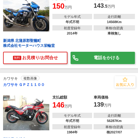
150
143
.5
万円
万円
モデル年式
走行距離
年式不明
14568Km
初度登録年
車検/自賠責
2014年
車検無し
新潟県 北蒲原郡聖籠町
株式会社モーターハウス栄輪堂
お見積り/お問合せ
電話をかける
無料
カワサキ
複数画像
カワサキ ＧＰＺ１１００
支払総額
車両価格
146
139
万円
万円
モデル年式
走行距離
年式不明
56287Km
初度登録年
車検/自賠責
1984年
検2027/07