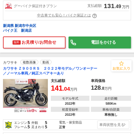
131
支払総額
グーバイク保証付きプラン
.49
万円
中古車でも安心！バイク保証とは
新潟県 新潟市中央区
バイク王 新潟店
お見積り/お問合せ
電話をかける
無料
カワサキ
複数画像
動画
カワサキ Ｚ９００ＲＳ ２０２２年モデル／ワンオーナー
／ノーマル車両／純正スペアキーあり
支払総額
車両価格
141
128
.04
.8
万円
万円
モデル年式
走行距離
2022年
580Km
初度登録年
車検/自賠責
2022年
車検無し
5
5
電気・保安部品
エンジン
外観
車両状態を見る
5
5
フレーム
足まわり
正常