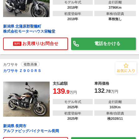
モデル年式
走行距離
2018年
3796Km
初度登録年
車検/自賠責
2018年
車検無し
新潟県 北蒲原郡聖籠町
株式会社モーターハウス栄輪堂
お見積り/お問合せ
電話をかける
無料
カワサキ
複数画像
カワサキ Ｚ９００ＲＳ
支払総額
車両価格
139
132
.9
.78
万円
万円
モデル年式
走行距離
2025年
102Km
初度登録年
車検/自賠責
2025年
検2028/11
新潟県 長岡市
アルファビッグバイクモール長岡