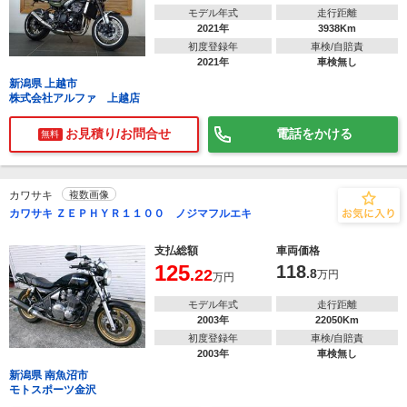
モデル年式
走行距離
2021年
3938Km
初度登録年
車検/自賠責
2021年
車検無し
新潟県 上越市
株式会社アルファ 上越店
お見積り/お問合せ
電話をかける
無料
カワサキ
複数画像
カワサキ ＺＥＰＨＹＲ１１００ ノジマフルエキ
支払総額
車両価格
125
118
.22
.8
万円
万円
モデル年式
走行距離
2003年
22050Km
初度登録年
車検/自賠責
2003年
車検無し
新潟県 南魚沼市
モトスポーツ金沢