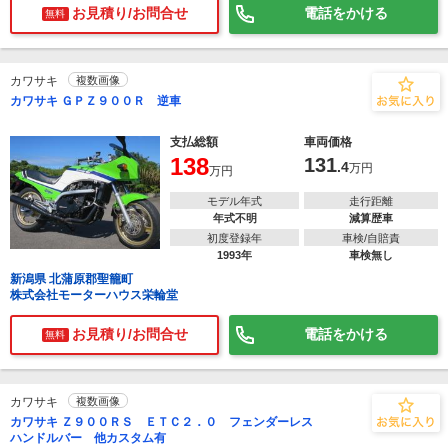
お見積り/お問合せ
電話をかける
無料
カワサキ
複数画像
カワサキ ＧＰＺ９００Ｒ 逆車
支払総額
車両価格
138
131
.4
万円
万円
モデル年式
走行距離
年式不明
減算歴車
初度登録年
車検/自賠責
1993年
車検無し
新潟県 北蒲原郡聖籠町
株式会社モーターハウス栄輪堂
お見積り/お問合せ
電話をかける
無料
カワサキ
複数画像
カワサキ Ｚ９００ＲＳ ＥＴＣ２．０ フェンダーレス
ハンドルバー 他カスタム有