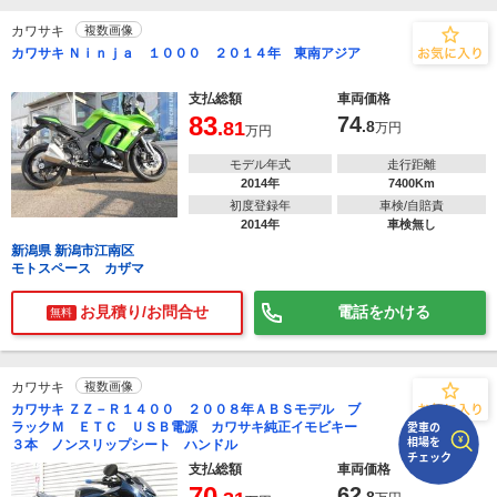
カワサキ
複数画像
で
相場をチェック！
カワサキ Ｎｉｎｊａ １０００ ２０１４年 東南アジア
車種選択するだけ、かんたん相場検索
支払総額
車両価格
まずはメーカーを選択する
83
74
.81
.8
万円
万円
排気量
モデル年式
走行距離
2014年
7400Km
車種
初度登録年
車検/自賠責
2014年
車検無し
型式(任意)
新潟県 新潟市江南区
モトスペース カザマ
走行距離(任意)
お見積り/お問合せ
電話をかける
無料
カワサキ
複数画像
カワサキ ＺＺ－Ｒ１４００ ２００８年ＡＢＳモデル ブ
ラックＭ ＥＴＣ ＵＳＢ電源 カワサキ純正イモビキー
３本 ノンスリップシート ハンドル
支払総額
車両価格
70
62