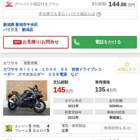
144
支払総額
グーバイク保証付きプラン
.86
万円
中古車でも安心！バイク保証とは
新潟県 新潟市中央区
バイク王 新潟店
お見積り/お問合せ
電話をかける
無料
カワサキ
複数画像
カワサキ Ｎｉｎｊａ １０００ ＳＸ 前後ドライブレコ
ーダー スマホホルダー ＵＳＢ電源 など
支払総額
車両価格
145
135
.4
万円
万円
モデル年式
走行距離
2021年
5694Km
初度登録年
車検/自賠責
2021年
車検無し
5
4
電気・保安部品
エンジン
外観
車両状態を見る
5
5
フレーム
足まわり
正常