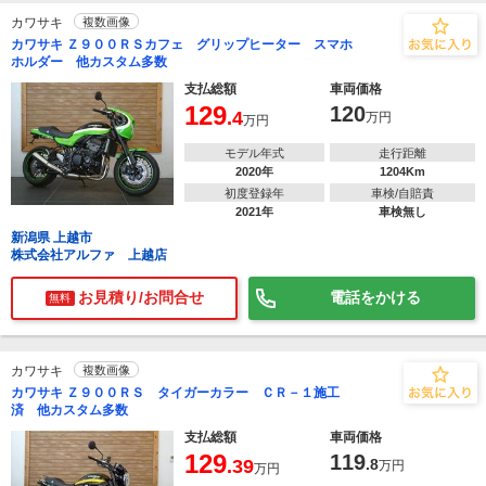
カワサキ
複数画像
カワサキ Ｚ９００ＲＳカフェ グリップヒーター スマホ
ホルダー 他カスタム多数
支払総額
車両価格
129
120
.4
万円
万円
モデル年式
走行距離
2020年
1204Km
初度登録年
車検/自賠責
2021年
車検無し
新潟県 上越市
株式会社アルファ 上越店
お見積り/お問合せ
電話をかける
無料
カワサキ
複数画像
カワサキ Ｚ９００ＲＳ タイガーカラー ＣＲ－１施工
済 他カスタム多数
支払総額
車両価格
129
119
.39
.8
万円
万円