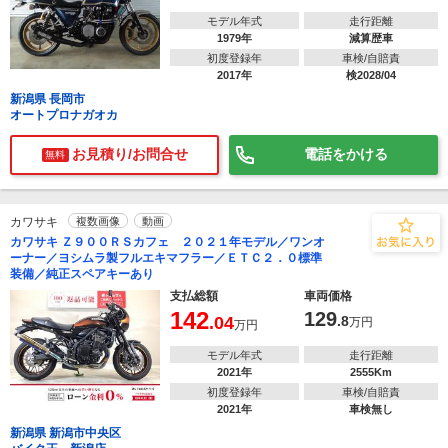
モデル年式
走行距離
1979年
減算歴車
初度登録年
車検/自賠責
2017年
検2028/04
新潟県 長岡市
オートプロナガオカ
お見積り/お問合せ
電話をかける
無料
カワサキ
複数画像
動画
カワサキ Ｚ９００ＲＳカフェ ２０２１年モデル／ワンオ
ーナー／ヨシムラ製フルエキマフラー／ＥＴＣ２．０標準
装備／純正スペアキーあり
支払総額
車両価格
142
129
.04
.8
万円
万円
モデル年式
走行距離
2021年
2555Km
初度登録年
車検/自賠責
2021年
車検無し
新潟県 新潟市中央区