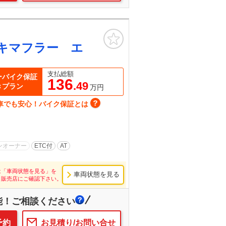
お気に入り
キマフラー エ
支払総額
ーバイク保証
136
.49
きプラン
万円
車でも安心！バイク保証とは
ンオーナー
ETC付
AT
は「車両状態を見る」を
車両状態を見る
し販売店にご確認下さい。
能！ご相談ください
予約
お見積り/お問い合せ