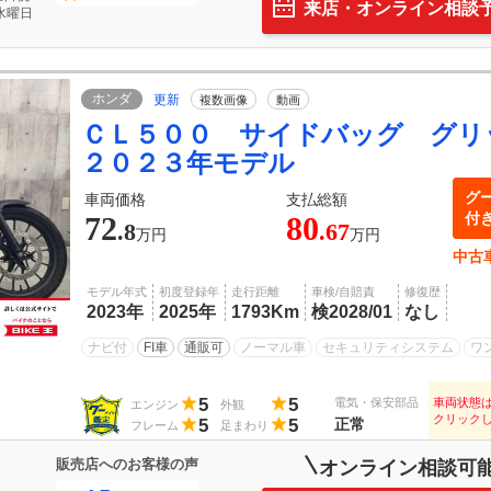
来店・オンライン相談
水曜日
ホンダ
更新
複数画像
動画
ＣＬ５００ サイドバッグ グ
２０２３年モデル
グ
車両価格
支払総額
付
72
80
.8
.67
万円
万円
中古
モデル年式
初度登録年
走行距離
車検/自賠責
修復歴
2023年
2025年
1793Km
検2028/01
なし
ナビ付
FI車
通販可
ノーマル車
セキュリティシステム
ワ
5
5
電気・保安部品
車両状態
エンジン
外観
クリック
5
5
正常
フレーム
足まわり
販売店へのお客様の声
オンライン相談可