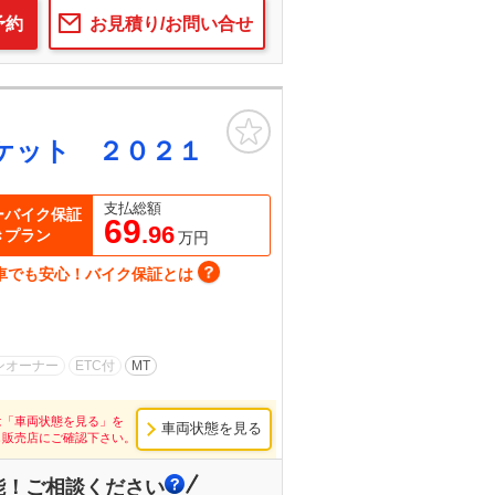
予約
お見積り/お問い合せ
お気に入り
ケット ２０２１
支払総額
ーバイク保証
69
.96
きプラン
万円
車でも安心！バイク保証とは
ンオーナー
ETC付
MT
は「車両状態を見る」を
車両状態を見る
し販売店にご確認下さい。
能！ご相談ください