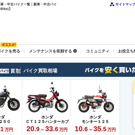
下の新車・中古バイク一覧｜新車・中古バイ
サイトマッ
ike)】
バイクを売る
メンテナンスを依頼する
コミュニティ
お役立ち
バイク買取相場
ンダ
ホンダ
ホンダ
２５０
ＣＴ１２５ハンターカブ
モンキー１２５
20
33
10
35
.1
.9
.6
.6
.5
～
～
万円
万円
万円