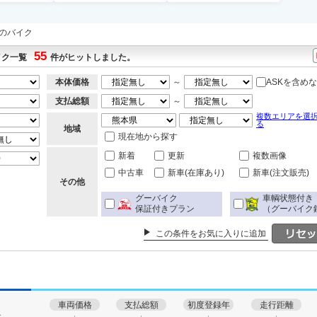
下のバイク
55
イク一覧
件がヒットしました。
本体価格
～
ASKを含め
支払総額
～
複数エリアを選
る
地域
現在地から探す
新着
更新
複数画像
中古車
新車(在庫あり)
新車(注文販売)
その他
グーバイク
車輌状態付き
保証付きプラン
（グーバイク
この条件をお気に入りに追加
車両価格
支払総額
初度登録年
走行距離
す