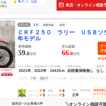
4.7
12件
／5
土日祝
来店・オンライン相談
水曜日
ホンダ
更新
複数画像
動画
ＣＲＦ２５０ ラリー ＵＳＢソ
年モデル
グ
車両価格
支払総額
付
59
66
.8
.8
万円
万円
中古
モデル年式
初度登録年
走行距離
車検/自賠責
修復歴
2021年
2022年
2441Km
自賠責保険無し
なし
ナビ付
FI車
通販可
ノーマル車
セキュリティシステム
ワ
5
4
電気・保安部品
車両状態
エンジン
外観
クリック
5
5
正常
フレーム
足まわり
販売店へのお客様の声
オンライン相談可