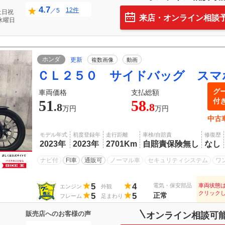
4.7
12件
／5
土日祝
来店・オンライン相談
水曜日
ホンダ
更新
複数画像
動画
ＣＬ２５０ サイドバッグ スマ
グ
車両価格
支払総額
付
51
58
.8
.8
万円
万円
中古
モデル年式
初度登録年
走行距離
車検/自賠責
修復歴
2023年
2023年
2701Km
自賠責保険無し
なし
ナビ付
FI車
通販可
ノーマル車
セキュリティシステム
ワ
5
4
電気・保安部品
車両状態
エンジン
外観
クリック
5
5
正常
フレーム
足まわり
販売店へのお客様の声
オンライン相談可