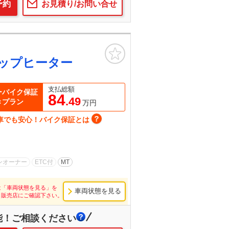
予約
お見積り/お問い合せ
お気に入り
リップヒーター
支払総額
ーバイク保証
84
.49
きプラン
万円
車でも安心！バイク保証とは
ンオーナー
ETC付
MT
は「車両状態を見る」を
車両状態を見る
し販売店にご確認下さい。
能！ご相談ください