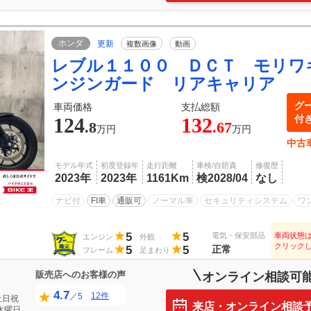
ホンダ
更新
複数画像
動画
レブル１１００ ＤＣＴ モリワ
ンジンガード リアキャリア
グ
車両価格
支払総額
付
124
132
.8
.67
万円
万円
中古
モデル年式
初度登録年
走行距離
車検/自賠責
修復歴
2023年
2023年
1161Km
検2028/04
なし
ナビ付
FI車
通販可
ノーマル車
セキュリティシステム
ワ
5
5
電気・保安部品
車両状態
エンジン
外観
クリック
5
5
正常
フレーム
足まわり
販売店へのお客様の声
オンライン相談可
4.7
12件
／5
土日祝
来店・オンライン相談
水曜日