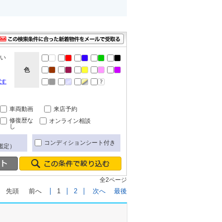
ない
色
択す
車両動画
来店予約
修復歴な
オンライン相談
し
コンディションシート付き
鑑定）
全2ページ
先頭
前へ
1
2
次へ
最後