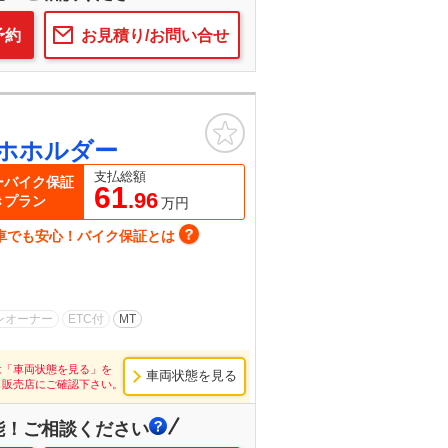
予約
お見積り/お問い合せ
お気に入り
ホホルダー
支払総額
ーバイク保証
61
.96
きプラン
万円
車でも安心！バイク保証とは
ンオーナー
ETC付
MT
は「車両状態を見る」を
車両状態を見る
し販売店にご確認下さい。
能！ご相談ください