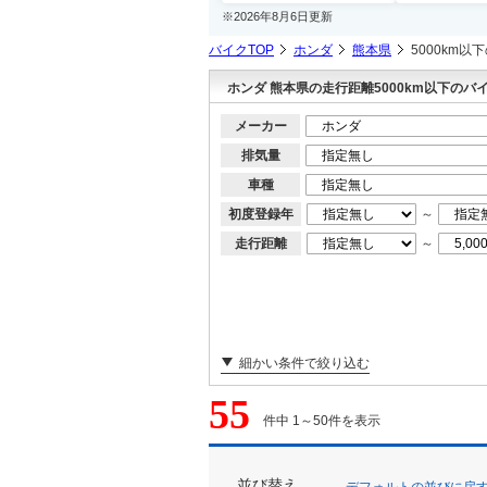
※2026年8月6日更新
バイクTOP
ホンダ
熊本県
5000km以
ホンダ 熊本県の走行距離5000km以下のバ
メーカー
排気量
車種
初度登録年
～
走行距離
～
細かい条件で絞り込む
55
件中 1～50件を表示
並び替え
デフォルトの並びに戻