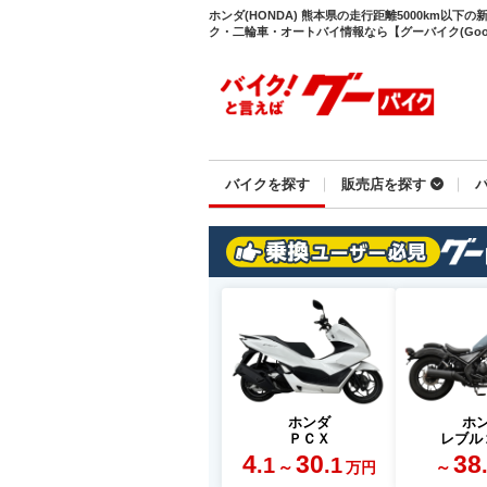
ホンダ(HONDA) 熊本県の走行距離5000km以
ク・二輪車・オートバイ情報なら【グーバイク(GooB
バイクを探す
販売店を探す
ホンダ
ホ
ＰＣＸ
レブル
4
30
38
.1
.1
～
～
万円