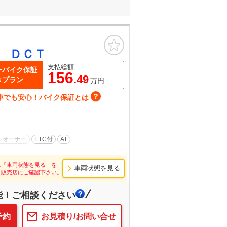
お気に入り
 ＤＣＴ
支払総額
ーバイク保証
156
.49
きプラン
万円
車でも安心！バイク保証とは
ンオーナー
ETC付
AT
は「車両状態を見る」を
車両状態を見る
し販売店にご確認下さい。
能！ご相談ください
予約
お見積り/お問い合せ