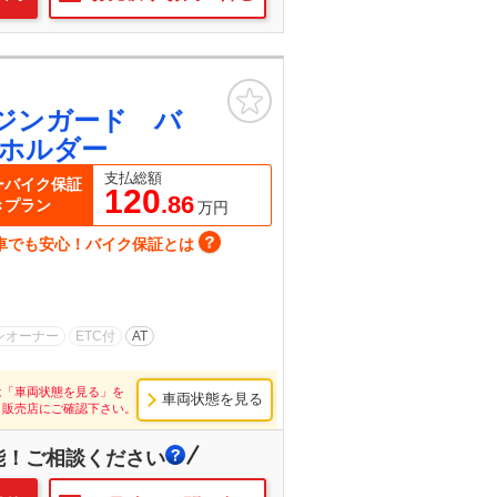
お気に入り
ジンガード バ
ホルダー
支払総額
ーバイク保証
120
.86
きプラン
万円
車でも安心！バイク保証とは
ンオーナー
ETC付
AT
は「車両状態を見る」を
車両状態を見る
し販売店にご確認下さい。
能！ご相談ください