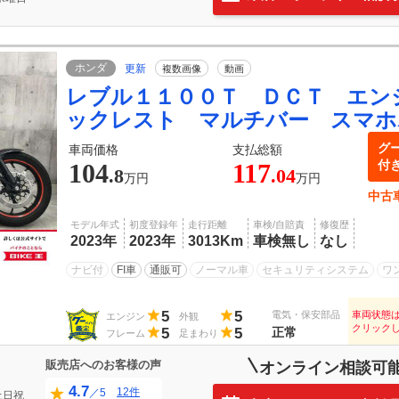
ホンダ
更新
複数画像
動画
レブル１１００Ｔ ＤＣＴ エン
ックレスト マルチバー スマホ
グ
車両価格
支払総額
付
104
117
.8
.04
万円
万円
中古
モデル年式
初度登録年
走行距離
車検/自賠責
修復歴
2023年
2023年
3013Km
車検無し
なし
ナビ付
FI車
通販可
ノーマル車
セキュリティシステム
ワ
5
5
電気・保安部品
車両状態
エンジン
外観
クリック
5
5
正常
フレーム
足まわり
販売店へのお客様の声
オンライン相談可
4.7
12件
／5
土日祝