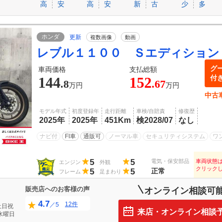
高
安
高
安
新
古
少
多
ホンダ
更新
複数画像
動画
レブル１１００ Ｓエディション
グ
車両価格
支払総額
付
144
152
.8
.67
万円
万円
中古
モデル年式
初度登録年
走行距離
車検/自賠責
修復歴
2025年
2025年
451Km
検2028/07
なし
ナビ付
FI車
通販可
ノーマル車
セキュリティシステム
ワ
5
5
電気・保安部品
車両状態
エンジン
外観
クリック
5
5
正常
フレーム
足まわり
販売店へのお客様の声
オンライン相談可
4.7
12件
／5
土日祝
来店・オンライン相談
水曜日