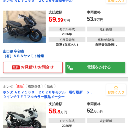
ホンダ ＡＤＶ１６０ ２０２６年最新モデル
支払総額
車両価格
59
53
.59
.9
万円
万円
モデル年式
走行距離
2026年
―
初度登録年
車検/自賠責
新車 (在庫あり)
自賠責保険無し
山口県 宇部市
（有）ＳＢＳヤマモト輪業
お見積り/お問合せ
電話をかける
無料
ホンダ
更新
複数画像
動画
ホンダ ＡＤＶ１６０ ２０２６年モデル 現行最新 ５．
０インチＴＦＴフルカラー液晶メーター
支払総額
車両価格
58
52
.8
.8
万円
万円
モデル年式
走行距離
2026年
―