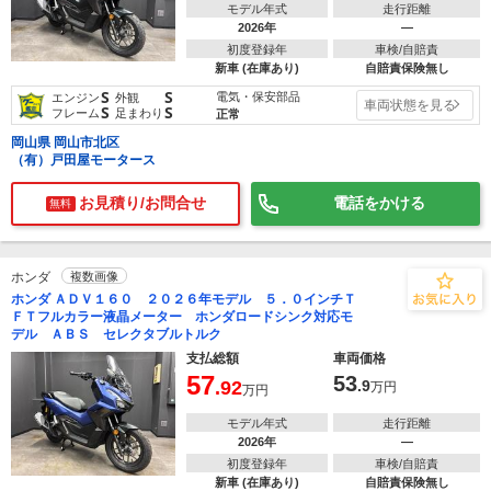
モデル年式
走行距離
2026年
―
初度登録年
車検/自賠責
新車 (在庫あり)
自賠責保険無し
S
S
電気・保安部品
エンジン
外観
車両状態を見る
S
S
フレーム
足まわり
正常
岡山県 岡山市北区
（有）戸田屋モータース
お見積り/お問合せ
電話をかける
無料
ホンダ
複数画像
ホンダ ＡＤＶ１６０ ２０２６年モデル ５．０インチＴ
ＦＴフルカラー液晶メーター ホンダロードシンク対応モ
デル ＡＢＳ セレクタブルトルク
支払総額
車両価格
57
53
.92
.9
万円
万円
モデル年式
走行距離
2026年
―
初度登録年
車検/自賠責
新車 (在庫あり)
自賠責保険無し