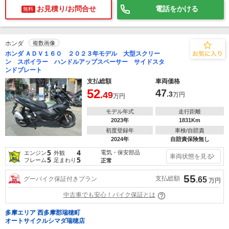
お見積り/お問合せ
電話をかける
無料
ホンダ
複数画像
ホンダ ＡＤＶ１６０ ２０２３年モデル 大型スクリー
ン スポイラー ハンドルアップスペーサー サイドスタ
ンドプレート
支払総額
車両価格
52
47
.49
.3
万円
万円
モデル年式
走行距離
2023年
1831Km
初度登録年
車検/自賠責
2024年
自賠責保険無し
5
4
電気・保安部品
エンジン
外観
車両状態を見る
5
5
フレーム
足まわり
正常
55
支払総額
グーバイク保証付きプラン
.65
万円
中古車でも安心！バイク保証とは
多摩エリア 西多摩郡瑞穂町
オートサイクルシマダ瑞穂店