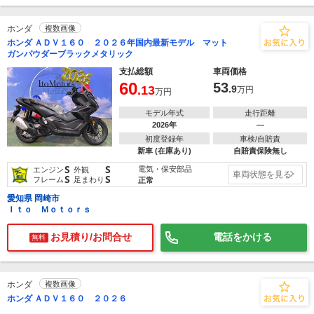
ホンダ
複数画像
ホンダ ＡＤＶ１６０ ２０２６年国内最新モデル マット
ガンパウダーブラックメタリック
支払総額
車両価格
60
53
.13
.9
万円
万円
モデル年式
走行距離
2026年
―
初度登録年
車検/自賠責
新車 (在庫あり)
自賠責保険無し
S
S
電気・保安部品
エンジン
外観
車両状態を見る
S
S
フレーム
足まわり
正常
愛知県 岡崎市
Ｉｔｏ Ｍｏｔｏｒｓ
お見積り/お問合せ
電話をかける
無料
ホンダ
複数画像
ホンダ ＡＤＶ１６０ ２０２６