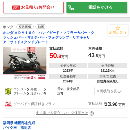
お見積り/お問合せ
電話をかける
無料
ホンダ
複数画像
動画
ホンダ ＡＤＶ１６０ ハンドガード・マフラーカバー・ク
ラッシュバー・マルチバー・フォグランプ・リアキャリ
ア・サイドスタンドプレート
支払総額
車両価格
50
43
.8
.8
万円
万円
モデル年式
走行距離
2023年
13122Km
初度登録年
車検/自賠責
2024年
自賠責保険無し
5
5
電気・保安部品
エンジン
外観
車両状態を見る
5
4
フレーム
足まわり
正常
53
支払総額
グーバイク保証付きプラン
.96
万円
中古車でも安心！バイク保証とは
福岡県 糟屋郡志免町
バイク王 福岡店