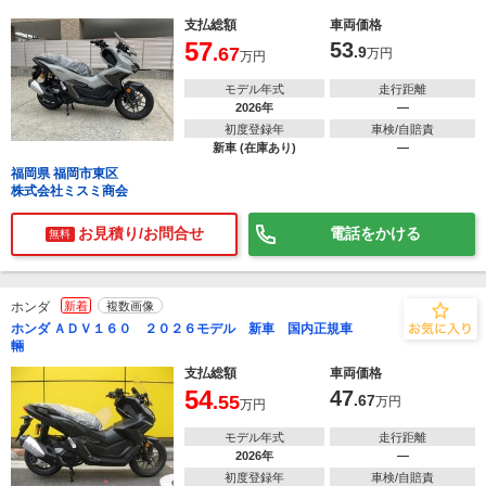
支払総額
車両価格
57
53
.67
.9
万円
万円
モデル年式
走行距離
2026年
―
初度登録年
車検/自賠責
新車 (在庫あり)
―
福岡県 福岡市東区
株式会社ミスミ商会
お見積り/お問合せ
電話をかける
無料
ホンダ
新着
複数画像
ホンダ ＡＤＶ１６０ ２０２６モデル 新車 国内正規車
輛
支払総額
車両価格
54
47
.55
.67
万円
万円
モデル年式
走行距離
2026年
―
初度登録年
車検/自賠責