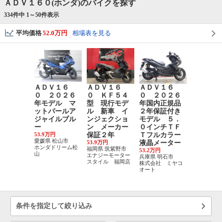
ＡＤＶ１６０(ホンダ)のバイクを探す
334件中 1～
50
件表示
平均価格
52.0万円
相場表を見る
ＡＤＶ１６
ＡＤＶ１６
ＡＤＶ１６
ＡＤＶ１
０ ２０２６
０ ＫＦ５４
０ ２０２６
０ ２０
年モデル マ
型 現行モデ
年国内正規品
年モデル
ットパールア
ル 新車 イ
２年保証付き
ンダロー
ジャイルブル
ンジェクショ
モデル ５．
ンク対応
ー
ン メーカー
０インチＴＦ
ＳＢタイ
53.9万円
保証２年
Ｔフルカラー
Ｃ パー
愛媛県 松山市
53.9万円
液晶メーター
モーキー
ホンダドリーム松
福岡県 筑紫野市
53.2万円
ー
山
エナジーモーター
兵庫県 明石市
53.9万円
スタイル 福岡店
株式会社 ミヤコ
岡山県 岡山
オート
昭和ホンダ
（株）
条件を指定して絞り込み