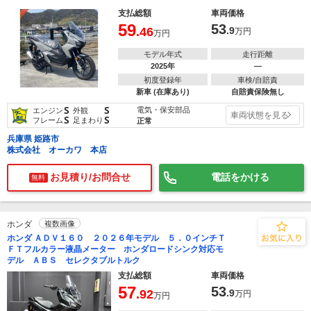
支払総額
車両価格
59
53
.46
.9
万円
万円
モデル年式
走行距離
2025年
―
初度登録年
車検/自賠責
新車 (在庫あり)
自賠責保険無し
S
S
電気・保安部品
エンジン
外観
車両状態を見る
S
S
フレーム
足まわり
正常
兵庫県 姫路市
株式会社 オーカワ 本店
お見積り/お問合せ
電話をかける
無料
ホンダ
複数画像
ホンダ ＡＤＶ１６０ ２０２６年モデル ５．０インチＴ
ＦＴフルカラー液晶メーター ホンダロードシンク対応モ
デル ＡＢＳ セレクタブルトルク
支払総額
車両価格
57
53
.92
.9
万円
万円