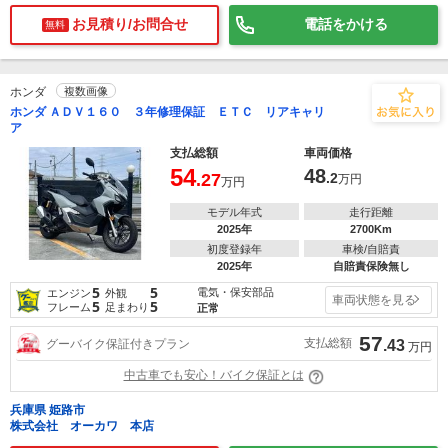
お見積り/お問合せ
電話をかける
無料
ホンダ
複数画像
ホンダ ＡＤＶ１６０ ３年修理保証 ＥＴＣ リアキャリ
ア
支払総額
車両価格
54
48
.27
.2
万円
万円
モデル年式
走行距離
2025年
2700Km
初度登録年
車検/自賠責
2025年
自賠責保険無し
5
5
電気・保安部品
エンジン
外観
車両状態を見る
5
5
フレーム
足まわり
正常
57
支払総額
グーバイク保証付きプラン
.43
万円
中古車でも安心！バイク保証とは
兵庫県 姫路市
株式会社 オーカワ 本店