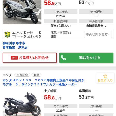
58
53
.9
.9
万円
万円
モデル年式
走行距離
2026年
―
初度登録年
車検/自賠責
新車 (在庫あり)
自賠責保険無し
S
S
電気・保安部品
エンジン
外観
車両状態を見る
S
S
フレーム
足まわり
正常
神奈川県 厚木市
青木輪業 厚木店
お見積り/お問合せ
電話をかける
無料
ホンダ
複数画像
動画
ホンダ ＡＤＶ１６０ ２０２６年国内正規品２年保証付き
モデル ５．０インチＴＦＴフルカラー液晶メーター
支払総額
車両価格
58
53
.8
.2
万円
万円
モデル年式
走行距離
2026年
―
初度登録年
車検/自賠責