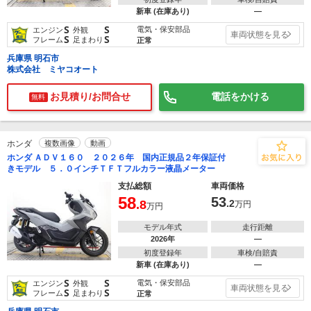
新車 (在庫あり)
―
S
S
電気・保安部品
エンジン
外観
車両状態を見る
S
S
フレーム
足まわり
正常
兵庫県 明石市
株式会社 ミヤコオート
お見積り/お問合せ
電話をかける
無料
ホンダ
複数画像
動画
ホンダ ＡＤＶ１６０ ２０２６年 国内正規品２年保証付
きモデル ５．０インチＴＦＴフルカラー液晶メーター
支払総額
車両価格
58
53
.8
.2
万円
万円
モデル年式
走行距離
2026年
―
初度登録年
車検/自賠責
新車 (在庫あり)
―
S
S
電気・保安部品
エンジン
外観
車両状態を見る
S
S
フレーム
足まわり
正常