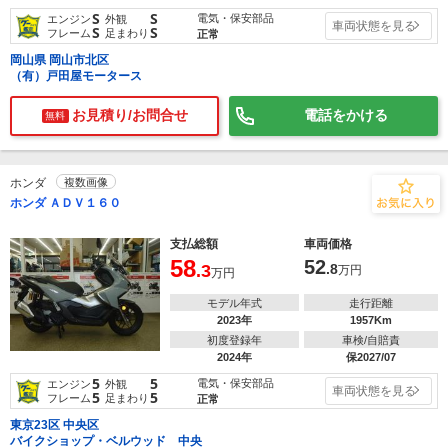
S
S
電気・保安部品
エンジン
外観
車両状態を見る
S
S
フレーム
足まわり
正常
岡山県 岡山市北区
（有）戸田屋モータース
お見積り/お問合せ
電話をかける
無料
ホンダ
複数画像
ホンダ ＡＤＶ１６０
支払総額
車両価格
58
52
.3
.8
万円
万円
モデル年式
走行距離
2023年
1957Km
初度登録年
車検/自賠責
2024年
保2027/07
5
5
電気・保安部品
エンジン
外観
車両状態を見る
5
5
フレーム
足まわり
正常
東京23区 中央区
バイクショップ・ベルウッド 中央