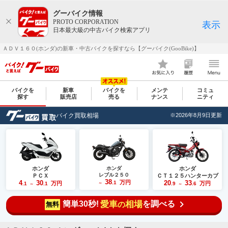
グーバイク情報
PROTO CORPORATION
表示
日本最大級の中古バイク検索アプリ
ＡＤＶ１６０(ホンダ)の新車・中古バイクを探すなら【グーバイク(GooBike)】
バイクを
新車
バイクを
メンテ
コミュ
探す
販売店
売る
ナンス
ニティ
バイク買取相場
※2026年8月9日更新
ホンダ
ホンダ
ホンダ
レブル２５０
ＰＣＸ
ＣＴ１２５ハンターカブ
38
4
30
万円
20
33
.1
万円
万円
.1
.1
～
.9
.6
～
～
簡単30秒!
愛車
相場
を調べる
の
無料