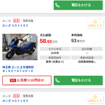
電話をかける
ホンダ
新着
複数画像
ホンダ ＡＤＶ１６０
支払総額
車両価格
58
53
.92
.9
万円
万円
モデル年式
走行距離
2026年
―
初度登録年
車検/自賠責
新車 (在庫あり)
自賠責保険無し
埼玉県 さいたま市浦和区
ＢＩＫＥーＳＴＵＤＩＯ
お見積り/お問合せ
電話をかける
無料
ホンダ
新着
複数画像
ホンダ ＡＤＶ１６０