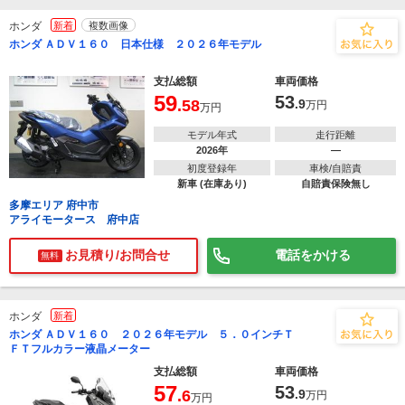
ホンダ
新着
複数画像
ホンダ ＡＤＶ１６０ 日本仕様 ２０２６年モデル
支払総額
車両価格
59
53
.58
.9
万円
万円
モデル年式
走行距離
2026年
―
初度登録年
車検/自賠責
新車 (在庫あり)
自賠責保険無し
多摩エリア 府中市
アライモータース 府中店
お見積り/お問合せ
電話をかける
無料
ホンダ
新着
ホンダ ＡＤＶ１６０ ２０２６年モデル ５．０インチＴ
ＦＴフルカラー液晶メーター
支払総額
車両価格
57
53
.6
.9
万円
万円