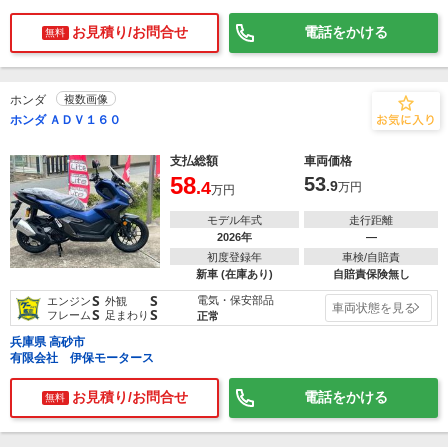
お見積り/お問合せ
電話をかける
無料
ホンダ
複数画像
ホンダ ＡＤＶ１６０
支払総額
車両価格
58
53
.4
.9
万円
万円
モデル年式
走行距離
2026年
―
初度登録年
車検/自賠責
新車 (在庫あり)
自賠責保険無し
S
S
電気・保安部品
エンジン
外観
車両状態を見る
S
S
フレーム
足まわり
正常
兵庫県 高砂市
有限会社 伊保モータース
お見積り/お問合せ
電話をかける
無料