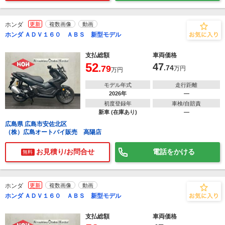
ホンダ
更新
複数画像
動画
ホンダ ＡＤＶ１６０ ＡＢＳ 新型モデル
支払総額
車両価格
52
47
.79
.74
万円
万円
モデル年式
走行距離
2026年
―
初度登録年
車検/自賠責
新車 (在庫あり)
―
広島県 広島市安佐北区
（株）広島オートバイ販売 高陽店
お見積り/お問合せ
電話をかける
無料
ホンダ
更新
複数画像
動画
ホンダ ＡＤＶ１６０ ＡＢＳ 新型モデル
支払総額
車両価格