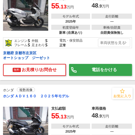
55
48
.13
.9
万円
万円
モデル年式
走行距離
2025年
―
初度登録年
車検/自賠責
新車 (在庫あり)
自賠責保険無し
S
S
電気・保安部品
エンジン
外観
車両状態を見る
S
S
フレーム
足まわり
正常
京都府 京都市左京区
オートショップ ジーゼット
お見積り/お問合せ
電話をかける
無料
ホンダ
複数画像
ホンダ ＡＤＶ１６０ ２０２５年モデル
支払総額
車両価格
55
48
.13
.9
万円
万円
モデル年式
走行距離
2025年
―