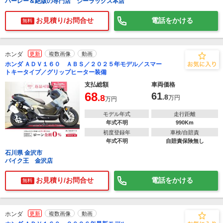
ハーレー＆絶版の専門店 ジーラックス本店
お見積り/お問合せ
電話をかける
無料
ホンダ
更新
複数画像
動画
ホンダ ＡＤＶ１６０ ＡＢＳ／２０２５年モデル／スマー
トキータイプ／グリップヒーター装備
支払総額
車両価格
68
61
.8
.8
万円
万円
モデル年式
走行距離
年式不明
990Km
初度登録年
車検/自賠責
年式不明
自賠責保険無し
石川県 金沢市
バイク王 金沢店
お見積り/お問合せ
電話をかける
無料
ホンダ
更新
複数画像
動画