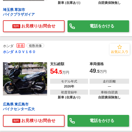
新車 (在庫あり)
自賠責保険無し
埼玉県 草加市
バイクプラザガイア
お見積り/お問合せ
電話をかける
無料
ホンダ
新着
複数画像
ホンダ ＡＤＶ１６０
支払総額
車両価格
54
49
.5
.5
万円
万円
モデル年式
走行距離
2026年
―
初度登録年
車検/自賠責
新車 (在庫あり)
自賠責保険無し
広島県 東広島市
バイクセンター広大
お見積り/お問合せ
電話をかける
無料