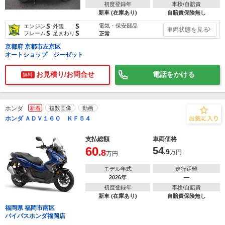
初度登録年
車検/自賠責
新車 (在庫あり)
自賠責保険無し
S
S
電気・保安部品
エンジン
外観
車両状態を見る
S
S
フレーム
足まわり
正常
京都府 京都市左京区
オートショップ ジーゼット
お見積り/お問合せ
電話をかける
無料
ホンダ
新着
複数画像
動画
ホンダ ＡＤＶ１６０ ＫＦ５４
支払総額
車両価格
60
54
.8
.9
万円
万円
モデル年式
走行距離
2026年
―
初度登録年
車検/自賠責
新車 (在庫あり)
自賠責保険無し
福岡県 福岡市南区
バイパスホンダ福岡店