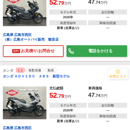
52
47
.79
.74
万円
万円
モデル年式
走行距離
2026年
―
初度登録年
車検/自賠責
新車 (在庫あり)
―
広島県 広島市西区
（株）広島オートバイ販売 観音店
お見積り/お問合せ
電話をかける
無料
ホンダ
更新
複数画像
動画
ホンダ ＡＤＶ１６０ ＡＢＳ 新型モデル
支払総額
車両価格
52
47
.79
.74
万円
万円
モデル年式
走行距離
2026年
―
初度登録年
車検/自賠責
新車 (在庫あり)
―
広島県 広島市西区