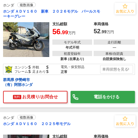
ホンダ
複数画像
ホンダ ＡＤＶ１６０ 新車 ２０２６モデル パールスモ
ーキーグレー
支払総額
車両価格
56
52
.99
.99
万円
万円
モデル年式
走行距離
年式不明
―
初度登録年
車検/自賠責
新車 (在庫あり)
自賠責保険無し
S
S
電気・保安部品
エンジン
外観
車両状態を見る
S
S
フレーム
足まわり
正常
群馬県 伊勢崎市
（有）阿部ホンダ
お見積り/お問合せ
電話をかける
無料
ホンダ
複数画像
ホンダ ＡＤＶ１６０ ２０２５年モデル
支払総額
車両価格