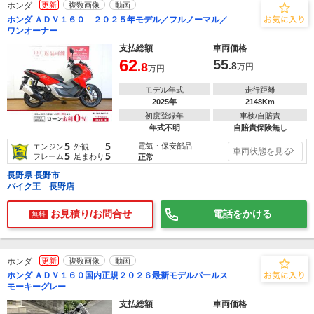
ホンダ
更新
複数画像
動画
ホンダ ＡＤＶ１６０ ２０２５年モデル／フルノーマル／
ワンオーナー
支払総額
車両価格
62
55
.8
.8
万円
万円
モデル年式
走行距離
2025年
2148Km
初度登録年
車検/自賠責
年式不明
自賠責保険無し
5
5
電気・保安部品
エンジン
外観
車両状態を見る
5
5
フレーム
足まわり
正常
長野県 長野市
バイク王 長野店
お見積り/お問合せ
電話をかける
無料
ホンダ
更新
複数画像
動画
ホンダ ＡＤＶ１６０国内正規２０２６最新モデルパールス
モーキーグレー
支払総額
車両価格