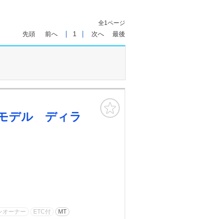
全1ページ
先頭
前へ
1
次へ
最後
お気に入り
モデル ディラ
ンオーナー
ETC付
MT