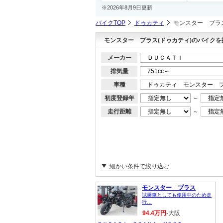
※2026年8月9日更新
バイクTOP
ドゥカティ
モンスター プラ
モンスター プラス(ドゥカティ)のバイクを
メーカー
排気量
車種
初度登録年
～
走行距離
～
細かい条件で絞り込む
モンスター プラス
試乗車としても使用中のため走
行…
94.4万円
-大阪