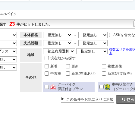
スのバイク
23
探す
件がヒットしました。
本体価格
～
ASKを含め
支払総額
～
複数エリアを選
る
地域
現在地から探す
新着
更新
複数画像
中古車
新車(在庫あり)
新車(注文販売)
その他
グーバイク
車輌状態付き
保証付きプラン
（グーバイク
この条件をお気に入りに追加