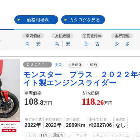
価格相場表
カタログを見る
車両価格
支払総額
初度登録年
走行距離
す
高
安
高
安
新
古
少
多
ＤＵＣＡＴＩ
更新
複数画像
動画
モンスター プラス ２０２２年
イト製エンジンスライダー
車両価格
支払総額
108
118
.8
.26
万円
万円
モデル年式
初度登録年
走行距離
車検/自賠責
修復歴
2022年
2022年
2969Km
検2027/06
なし
ナビ付
FI車
通販可
ノーマル車
セキュリティシステム
ワ