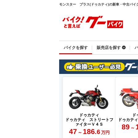
モンスター プラス(ドゥカティ)の新車・中古バイクを
バイクを探す
販売店を探す
ドゥカティ
ド
ドゥカティ ストリートフ
ドゥカテ
ァイターＶ４Ｓ
89
～
47
186
.6
～
万円