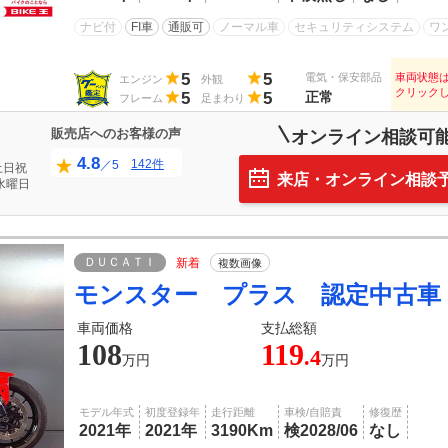
ナビ付
FI車
通販可
ノーマル車
セキュリティシステム
ワ
5
5
電気・保安部品
車両状態
エンジン
外観
クリック
5
5
正常
フレーム
足まわり
販売店へのお客様の声
オンライン相談可
4.8
142件
／5
土日祝
来店・オンライン相談
水曜日
ＤＵＣＡＴＩ
新着
複数画像
モンスター プラス 認定中古車
車両価格
支払総額
108
119
.4
万円
万円
モデル年式
初度登録年
走行距離
車検/自賠責
修復歴
2021年
2021年
3190Km
検2028/06
なし