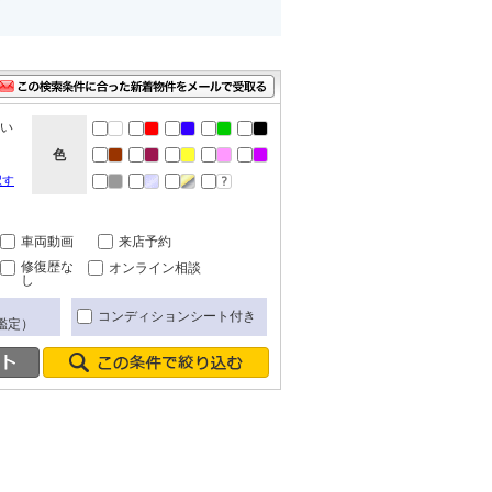
ない
色
択す
車両動画
来店予約
修復歴な
オンライン相談
し
コンディションシート付き
鑑定）