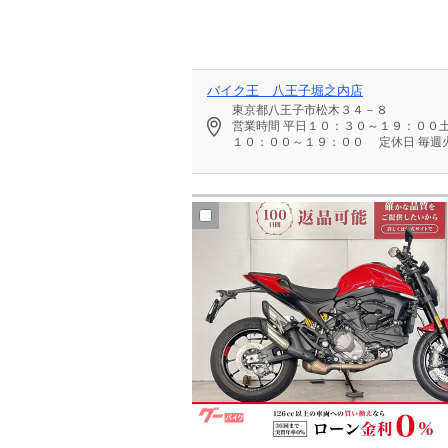
バイク王 八王子堀之内店
東京都八王子市松木３４－８
営業時間
平日１０：３０～１９：００
１０：００～１９：００
定休日
毎週