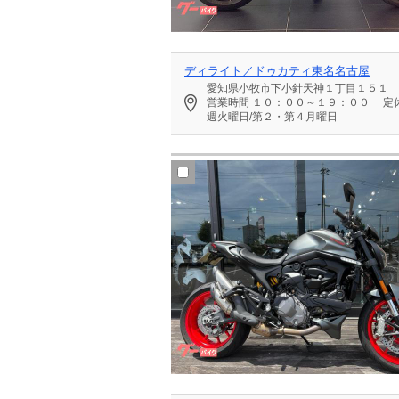
ディライト／ドゥカティ東名名古屋
愛知県小牧市下小針天神１丁目１５１
営業時間
１０：００～１９：００
定
週火曜日/第２・第４月曜日