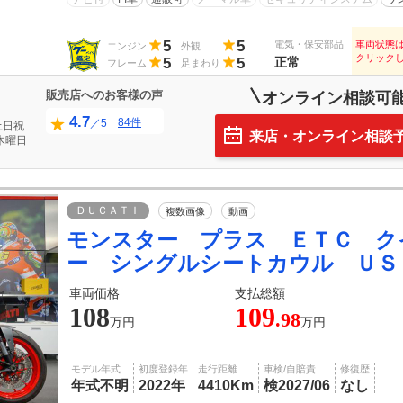
5
5
電気・保安部品
車両状態
エンジン
外観
クリック
5
5
正常
フレーム
足まわり
販売店へのお客様の声
オンライン相談可
4.7
84件
／5
土日祝
来店・オンライン相談
木曜日
ＤＵＣＡＴＩ
複数画像
動画
モンスター プラス ＥＴＣ ク
ー シングルシートカウル ＵＳ
車両価格
支払総額
108
109
.98
万円
万円
モデル年式
初度登録年
走行距離
車検/自賠責
修復歴
年式不明
2022年
4410Km
検2027/06
なし