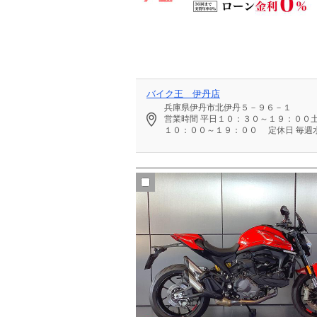
バイク王 伊丹店
兵庫県伊丹市北伊丹５－９６－１
営業時間
平日１０：３０～１９：００
１０：００～１９：００
定休日
毎週