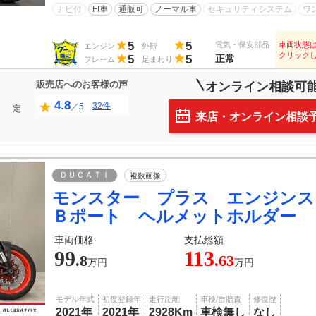
ナビ付
FI車
通販可
ノーマル車
セキュリティシステム
ワ
5
5
電気・保安部品
車両状態
エンジン
外観
クリック
5
5
正常
フレーム
足まわり
販売店へのお客様の声
オンライン相談可
4.8
32件
／5
０
定
来店・オンライン相談
ＤＵＣＡＴＩ
複数画像
モンスター プラス エンジンス
Ｂポート ヘルメットホルダー
車両価格
支払総額
99
113
.8
.63
万円
万円
モデル年式
初度登録年
走行距離
車検/自賠責
修復歴
2021年
2021年
2928Km
車検無し
なし