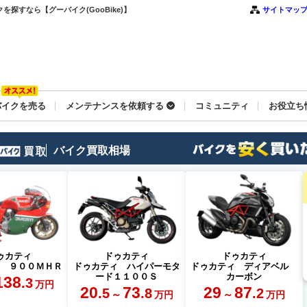
探すなら【グーバイク(GooBike)】
サイトマッ
バイクを売る
メンテナンスを依頼する
コミュニティ
お役立ち
バイク買取相場
ゥカティ
ドゥカティ
ドゥカティ
ィ ９００ＭＨＲ
ドゥカティ ハイパーモタ
ドゥカティ ディアベル
ード１１００Ｓ
カーボン
138
.3
万円
20
73
29
87
.5
.8
.2
～
～
万円
万円