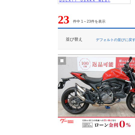
ＤＵＣＡＴＩ ＯＳＡＫＡ ＷＥＳＴ
23
件中 1～23件を表示
並び替え
デフォルトの並びに戻