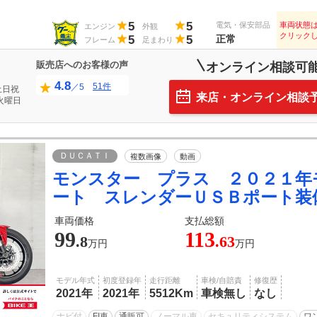
5
5
電気・保安部品
車両状態
エンジン
外観
クリック
5
5
正常
フレーム
足まわり
販売店へのお客様の声
オンライン相談可
4.8
51件
／5
土日祝
来店・オンライン相談
火曜日
ＤＵＣＡＴＩ
複数画像
動画
モンスター プラス ２０２１年
ート スレンダーＵＳＢポート装
車両価格
支払総額
99
113
.8
.63
万円
万円
モデル年式
初度登録年
走行距離
車検/自賠責
修復歴
2021年
2021年
5512Km
車検無し
なし
ナビ付
FI車
通販可
ノーマル車
セキュリティシステム
ワ