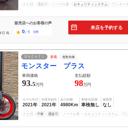
ナビ付
通販可
ノーマル車
セキュリティシステム
ワンオー
販売店へのお客様の声
来店を予約する
0
／5 0件
休日
毎
ＤＵＣＡＴＩ
新着
複数画像
モンスター プラス
車両価格
支払総額
93
98
.5
万円
万円
モデル年式
初度登録年
走行距離
車検/自賠責
修復歴
2021年
2021年
4980Km
車検無し
なし
ナビ付
FI車
通販可
ノーマル車
セキュリティシステム
ワ