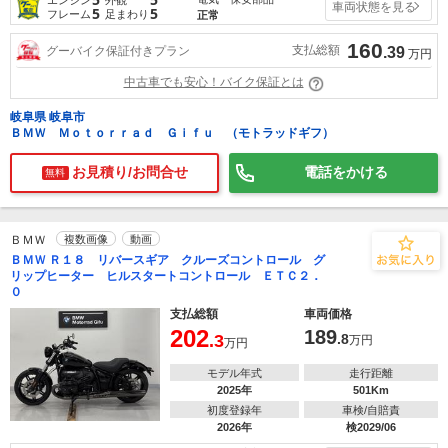
車両状態を見る
5
5
フレーム
足まわり
正常
160
支払総額
グーバイク保証付きプラン
.39
万円
中古車でも安心！バイク保証とは
岐阜県 岐阜市
ＢＭＷ Ｍｏｔｏｒｒａｄ Ｇｉｆｕ （モトラッドギフ）
お見積り/お問合せ
電話をかける
無料
ＢＭＷ
複数画像
動画
ＢＭＷ Ｒ１８ リバースギア クルーズコントロール グ
リップヒーター ヒルスタートコントロール ＥＴＣ２．
０
支払総額
車両価格
202
189
.3
.8
万円
万円
モデル年式
走行距離
2025年
501Km
初度登録年
車検/自賠責
2026年
検2029/06