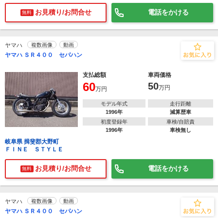
お見積り/お問合せ
電話をかける
無料
ヤマハ
複数画像
動画
ヤマハ ＳＲ４００ セパハン
支払総額
車両価格
60
50
万円
万円
モデル年式
走行距離
1996年
減算歴車
初度登録年
車検/自賠責
1996年
車検無し
岐阜県 揖斐郡大野町
ＦＩＮＥ ＳＴＹＬＥ
お見積り/お問合せ
電話をかける
無料
ヤマハ
複数画像
動画
ヤマハ ＳＲ４００ セパハン