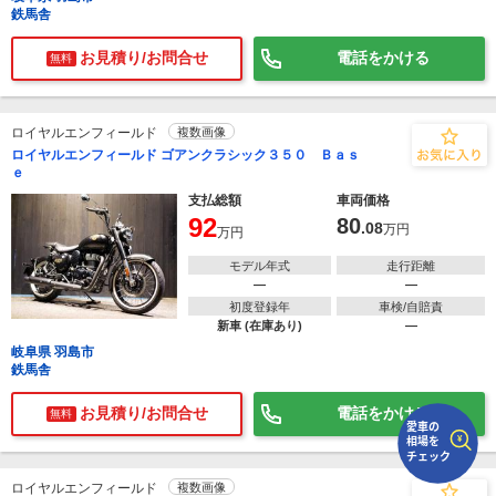
鉄馬舎
で
相場をチェック！
お見積り/お問合せ
電話をかける
無料
車種選択するだけ、かんたん相場検索
まずはメーカーを選択する
ロイヤルエンフィールド
複数画像
ロイヤルエンフィールド ゴアンクラシック３５０ Ｂａｓ
排気量
ｅ
支払総額
車両価格
車種
92
80
.08
万円
万円
型式(任意)
モデル年式
走行距離
―
―
走行距離(任意)
初度登録年
車検/自賠責
新車 (在庫あり)
―
岐阜県 羽島市
鉄馬舎
お見積り/お問合せ
電話をかける
無料
ロイヤルエンフィールド
複数画像