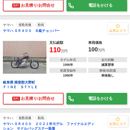
お見積り/お問合せ
電話をかける
無料
ヤマハ
複数画像
動画
ヤマハ ＳＲ４００ Ｂ級チョッパー
支払総額
車両価格
110
100
万円
万円
モデル年式
走行距離
1996年
減算歴車
初度登録年
車検/自賠責
1996年
車検無し
岐阜県 揖斐郡大野町
ＦＩＮＥ ＳＴＹＬＥ
お見積り/お問合せ
電話をかける
無料
ヤマハ
複数画像
動画
ヤマハ ＳＲ４００ ２０２１年モデル ファイナルエディ
ション サドルバッグステー装着