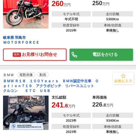
260
250
万円
万円
モデル年式
走行距離
年式不明
5300Km
初度登録年
車検/自賠責
2015年
車検無し
岐阜県 羽島市
ＭＯＴＯＲＦＯＲＣＥ
お見積り/お問合せ
電話をかける
無料
ＢＭＷ
複数画像
動画
ＢＭＷ Ｒ１８ １００Ｙｅａｒｓ ＢＭＷ認定中古車 Ｏ
ｐｔｉｏｎ７１９ アクラボビッチ リバースユニット
クルコン ＥＴＣ ＵＳＢ
支払総額
車両価格
241
226
.6
.8
万円
万円
モデル年式
走行距離
2023年
9340Km
初度登録年
車検/自賠責
2023年
車検無し