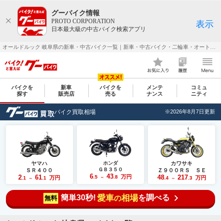
グーバイク情報
PROTO CORPORATION
表示
日本最大級の中古バイク検索アプリ
オールドルック 岐阜県の新車・中古バイク一覧｜新車・中古バイク・二輪車・オートバイ情報なら【グーバイク(GooBike)】
バイクを
新車
バイクを
メンテ
コミュ
探す
販売店
売る
ナンス
ニティ
バイク買取相場
※2026年8月7日更新
ヤマハ
ホンダ
カワサキ
ＧＢ３５０
ＳＲ４００
Ｚ９００ＲＳ ＳＥ
6
43
2
61
万円
48
217
.5
.8
万円
万円
.1
.1
～
.4
.3
～
～
簡単30秒!
愛車
相場
を調べる
の
無料