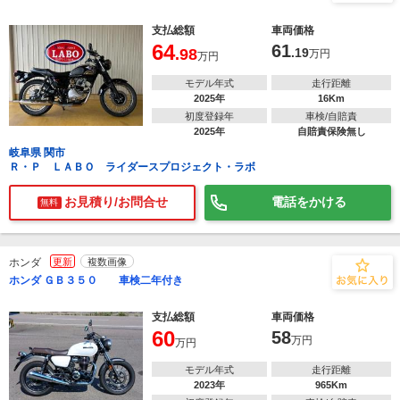
支払総額
車両価格
64
61
.98
.19
万円
万円
モデル年式
走行距離
2025年
16Km
初度登録年
車検/自賠責
2025年
自賠責保険無し
岐阜県 関市
Ｒ・Ｐ ＬＡＢＯ ライダースプロジェクト・ラボ
お見積り/お問合せ
電話をかける
無料
ホンダ
更新
複数画像
ホンダ ＧＢ３５０ 車検二年付き
支払総額
車両価格
60
58
万円
万円
モデル年式
走行距離
2023年
965Km