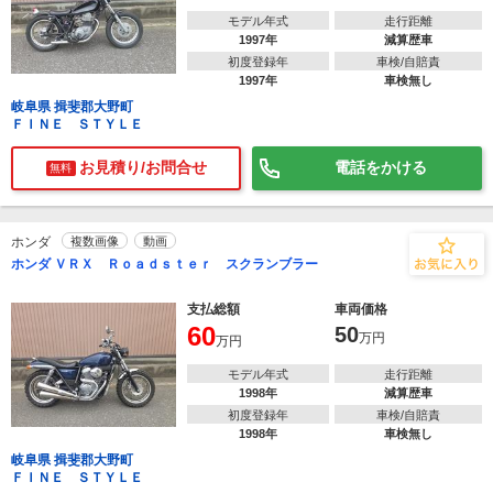
モデル年式
走行距離
1997年
減算歴車
初度登録年
車検/自賠責
1997年
車検無し
岐阜県 揖斐郡大野町
ＦＩＮＥ ＳＴＹＬＥ
お見積り/お問合せ
電話をかける
無料
ホンダ
複数画像
動画
ホンダ ＶＲＸ Ｒｏａｄｓｔｅｒ スクランブラー
支払総額
車両価格
60
50
万円
万円
モデル年式
走行距離
1998年
減算歴車
初度登録年
車検/自賠責
1998年
車検無し
岐阜県 揖斐郡大野町
ＦＩＮＥ ＳＴＹＬＥ