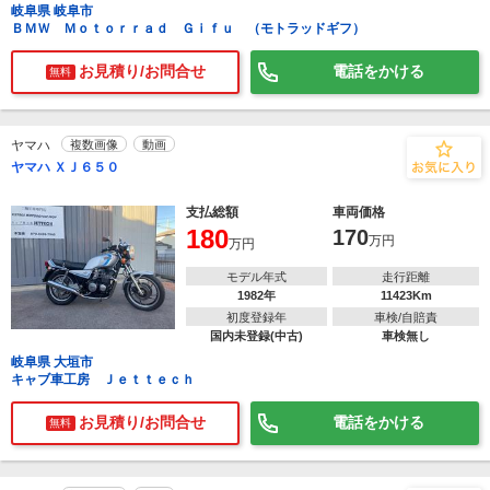
岐阜県 岐阜市
ＢＭＷ Ｍｏｔｏｒｒａｄ Ｇｉｆｕ （モトラッドギフ）
お見積り/お問合せ
電話をかける
無料
ヤマハ
複数画像
動画
ヤマハ ＸＪ６５０
支払総額
車両価格
180
170
万円
万円
モデル年式
走行距離
1982年
11423Km
初度登録年
車検/自賠責
国内未登録(中古)
車検無し
岐阜県 大垣市
キャブ車工房 Ｊｅｔｔｅｃｈ
お見積り/お問合せ
電話をかける
無料