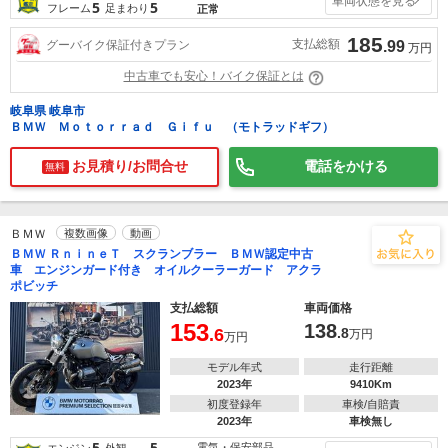
車両状態を見る
5
5
フレーム
足まわり
正常
185
支払総額
グーバイク保証付きプラン
.99
万円
中古車でも安心！バイク保証とは
岐阜県 岐阜市
ＢＭＷ Ｍｏｔｏｒｒａｄ Ｇｉｆｕ （モトラッドギフ）
お見積り/お問合せ
電話をかける
無料
ＢＭＷ
複数画像
動画
ＢＭＷ ＲｎｉｎｅＴ スクランブラー ＢＭＷ認定中古
車 エンジンガード付き オイルクーラーガード アクラ
ポビッチ
支払総額
車両価格
153
138
.6
.8
万円
万円
モデル年式
走行距離
2023年
9410Km
初度登録年
車検/自賠責
2023年
車検無し
5
5
電気・保安部品
エンジン
外観