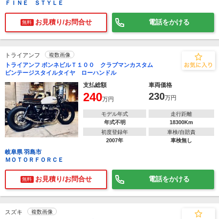
ＦＩＮＥ ＳＴＹＬＥ
お見積り/お問合せ
電話をかける
無料
トライアンフ
複数画像
トライアンフ ボンネビルＴ１００ クラブマンカスタム
ビンテージスタイルタイヤ ローハンドル
支払総額
車両価格
240
230
万円
万円
モデル年式
走行距離
年式不明
18300Km
初度登録年
車検/自賠責
2007年
車検無し
岐阜県 羽島市
ＭＯＴＯＲＦＯＲＣＥ
お見積り/お問合せ
電話をかける
無料
スズキ
複数画像