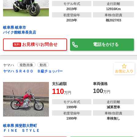
モデル年式
走行距離
2019年
12916Km
初度登録年
車検/自賠責
2019年
検2027/03
岐阜県 岐阜市
バイク館岐阜長良店
お見積り/お問合せ
電話をかける
無料
ヤマハ
複数画像
動画
ヤマハ ＳＲ４００ Ｂ級チョッパー
支払総額
車両価格
110
100
万円
万円
モデル年式
走行距離
1999年
減算歴車
初度登録年
車検/自賠責
1999年
車検無し
岐阜県 揖斐郡大野町
ＦＩＮＥ ＳＴＹＬＥ