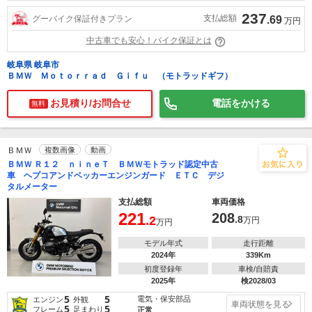
237
支払総額
グーバイク保証付きプラン
.69
万円
中古車でも安心！バイク保証とは
岐阜県 岐阜市
ＢＭＷ Ｍｏｔｏｒｒａｄ Ｇｉｆｕ （モトラッドギフ）
お見積り/お問合せ
電話をかける
無料
ＢＭＷ
複数画像
動画
ＢＭＷ Ｒ１２ ｎｉｎｅＴ ＢＭＷモトラッド認定中古
車 ヘプコアンドベッカーエンジンガード ＥＴＣ デジ
タルメーター
支払総額
車両価格
221
208
.2
.8
万円
万円
モデル年式
走行距離
2024年
339Km
初度登録年
車検/自賠責
2025年
検2028/03
5
5
電気・保安部品
エンジン
外観
車両状態を見る
5
5
フレーム
足まわり
正常