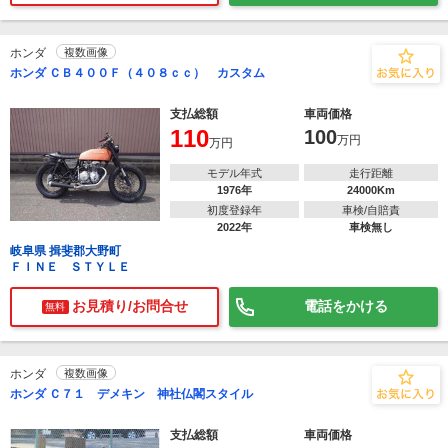
ホンダ
複数画像
ホンダ ＣＢ４００Ｆ（４０８ｃｃ） カスタム
支払総額
車両価格
110
100
万円
万円
モデル年式
走行距離
1976年
24000Km
初度登録年
車検/自賠責
2022年
車検無し
岐阜県 揖斐郡大野町
ＦＩＮＥ ＳＴＹＬＥ
お見積り/お問合せ
電話をかける
無料
ホンダ
複数画像
ホンダ Ｃ７１ デメキン 神社仏閣スタイル
支払総額
車両価格