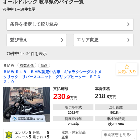
オールドルック 岐阜県のバイク一覧
70件中 1～
50
件表示
条件を指定して絞り込み
並び替え
エリア変更
70件中
1～
50
件を表示
ＢＭＷ
複数画像
動画
ＢＭＷ Ｒ１８ ＢＭＷ認定中古車 ギャラクシーダストメ
タリック リバースユニット グリップヒーター ＥＴＣ
２．０
支払総額
車両価格
230
218
.9
.8
万円
万円
モデル年式
走行距離
2022年
501Km
初度登録年
車検/自賠責
2024年
検2027/04
5
5
電気・保安部品
エンジン
外観
車両状態を見る
5
5
フレーム
足まわり
正常