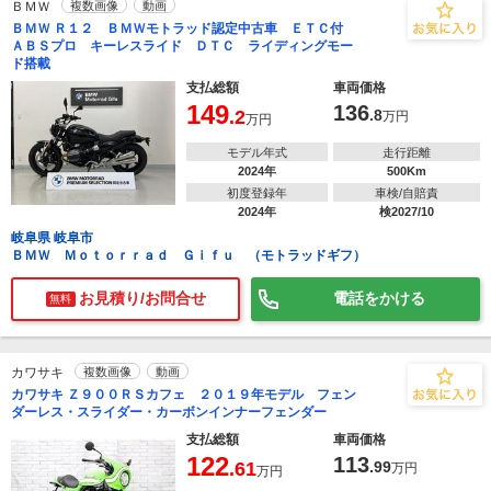
ＢＭＷ
複数画像
動画
ＢＭＷ Ｒ１２ ＢＭＷモトラッド認定中古車 ＥＴＣ付
ＡＢＳプロ キーレスライド ＤＴＣ ライディングモー
ド搭載
支払総額
車両価格
149
136
.2
.8
万円
万円
モデル年式
走行距離
2024年
500Km
初度登録年
車検/自賠責
2024年
検2027/10
岐阜県 岐阜市
ＢＭＷ Ｍｏｔｏｒｒａｄ Ｇｉｆｕ （モトラッドギフ）
お見積り/お問合せ
電話をかける
無料
カワサキ
複数画像
動画
カワサキ Ｚ９００ＲＳカフェ ２０１９年モデル フェン
ダーレス・スライダー・カーボンインナーフェンダー
支払総額
車両価格
122
113
.61
.99
万円
万円