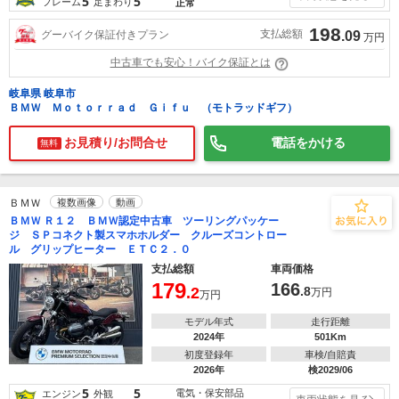
5
5
フレーム
足まわり
正常
198
支払総額
グーバイク保証付きプラン
.09
万円
中古車でも安心！バイク保証とは
岐阜県 岐阜市
ＢＭＷ Ｍｏｔｏｒｒａｄ Ｇｉｆｕ （モトラッドギフ）
お見積り/お問合せ
電話をかける
無料
ＢＭＷ
複数画像
動画
ＢＭＷ Ｒ１２ ＢＭＷ認定中古車 ツーリングパッケー
ジ ＳＰコネクト製スマホホルダー クルーズコントロー
ル グリップヒーター ＥＴＣ２．０
支払総額
車両価格
179
166
.2
.8
万円
万円
モデル年式
走行距離
2024年
501Km
初度登録年
車検/自賠責
2026年
検2029/06
5
5
電気・保安部品
エンジン
外観