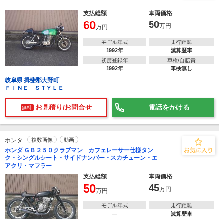
支払総額
車両価格
60
50
万円
万円
モデル年式
走行距離
1992年
減算歴車
初度登録年
車検/自賠責
1992年
車検無し
岐阜県 揖斐郡大野町
ＦＩＮＥ ＳＴＹＬＥ
お見積り/お問合せ
電話をかける
無料
ホンダ
複数画像
動画
ホンダ ＧＢ２５０クラブマン カフェレーサー仕様タン
ク・シングルシート・サイドナンバー・スカチューン・エ
アクリ・マフラー
支払総額
車両価格
50
45
万円
万円
モデル年式
走行距離
―
減算歴車