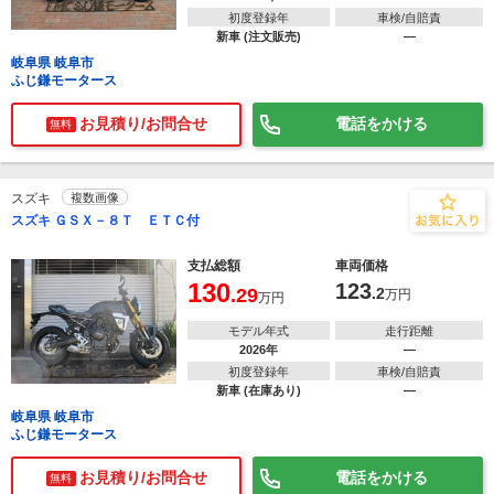
初度登録年
車検/自賠責
新車 (注文販売)
―
岐阜県 岐阜市
ふじ鎌モータース
お見積り/お問合せ
電話をかける
無料
スズキ
複数画像
スズキ ＧＳＸ－８Ｔ ＥＴＣ付
支払総額
車両価格
130
123
.29
.2
万円
万円
モデル年式
走行距離
2026年
―
初度登録年
車検/自賠責
新車 (在庫あり)
―
岐阜県 岐阜市
ふじ鎌モータース
お見積り/お問合せ
電話をかける
無料