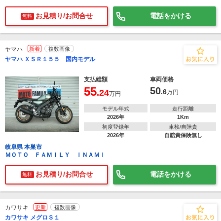
お見積り/お問合せ
電話をかける
無料
ヤマハ
新着
複数画像
ヤマハ ＸＳＲ１５５ 国内モデル
支払総額
車両価格
55
50
.24
.6
万円
万円
モデル年式
走行距離
2026年
1Km
初度登録年
車検/自賠責
2026年
自賠責保険無し
岐阜県 本巣市
ＭＯＴＯ ＦＡＭＩＬＹ ＩＮＡＭＩ
お見積り/お問合せ
電話をかける
無料
カワサキ
更新
複数画像
カワサキ メグロＳ１