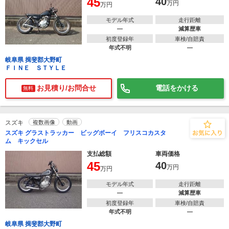
45
40
万円
万円
モデル年式
走行距離
―
減算歴車
初度登録年
車検/自賠責
年式不明
―
岐阜県 揖斐郡大野町
ＦＩＮＥ ＳＴＹＬＥ
お見積り/お問合せ
電話をかける
無料
スズキ
複数画像
動画
スズキ グラストラッカー ビッグボーイ フリスコカスタ
ム キックセル
支払総額
車両価格
45
40
万円
万円
モデル年式
走行距離
―
減算歴車
初度登録年
車検/自賠責
年式不明
―
岐阜県 揖斐郡大野町