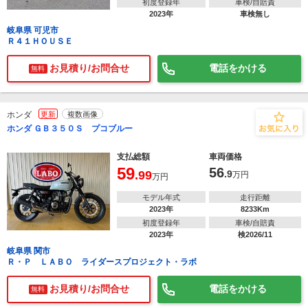
初度登録年
車検/自賠責
2023年
車検無し
岐阜県 可児市
Ｒ４１ＨＯＵＳＥ
お見積り/お問合せ
電話をかける
無料
ホンダ
更新
複数画像
ホンダ ＧＢ３５０Ｓ プコブルー
支払総額
車両価格
59
56
.99
.9
万円
万円
モデル年式
走行距離
2023年
8233Km
初度登録年
車検/自賠責
2023年
検2026/11
岐阜県 関市
Ｒ・Ｐ ＬＡＢＯ ライダースプロジェクト・ラボ
お見積り/お問合せ
電話をかける
無料