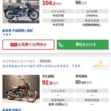
104
98
.2
万円
万円
モデル年式
走行距離
年式不明
27000Km
初度登録年
車検/自賠責
年式不明
自賠責保険無し
岐阜県 不破郡関ヶ原町
ＶＲＰ
お見積り/お問合せ
電話をかける
無料
ロイヤルエンフィールド
複数画像
ロイヤルエンフィールド ゴアンクラシック３５０ ＴＯＰ
支払総額
車両価格
92
80
.6
.85
万円
万円
モデル年式
走行距離
―
―
初度登録年
車検/自賠責
新車 (在庫あり)
―
岐阜県 羽島市