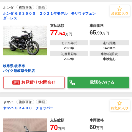
ホンダ
複数画像
動画
ホンダ ＧＢ３５０Ｓ ２０２１年モデル モリワキフェン
ダーレス
支払総額
車両価格
77
65
.54
.99
万円
万円
モデル年式
走行距離
2021年
1479Km
初度登録年
車検/自賠責
2022年
車検無し
岐阜県 岐阜市
バイク館岐阜長良店
お見積り/お問合せ
電話をかける
無料
ヤマハ
複数画像
動画
ヤマハ ＳＲ４００ チョッパー
支払総額
車両価格
70
60
万円
万円