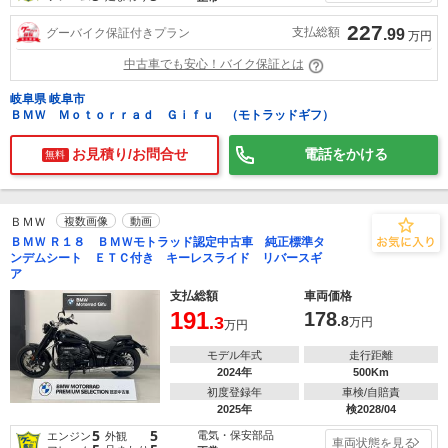
227
支払総額
グーバイク保証付きプラン
.99
万円
中古車でも安心！バイク保証とは
岐阜県 岐阜市
ＢＭＷ Ｍｏｔｏｒｒａｄ Ｇｉｆｕ （モトラッドギフ）
お見積り/お問合せ
電話をかける
無料
ＢＭＷ
複数画像
動画
ＢＭＷ Ｒ１８ ＢＭＷモトラッド認定中古車 純正標準タ
ンデムシート ＥＴＣ付き キーレスライド リバースギ
ア
支払総額
車両価格
191
178
.3
.8
万円
万円
モデル年式
走行距離
2024年
500Km
初度登録年
車検/自賠責
2025年
検2028/04
5
5
電気・保安部品
エンジン
外観
車両状態を見る