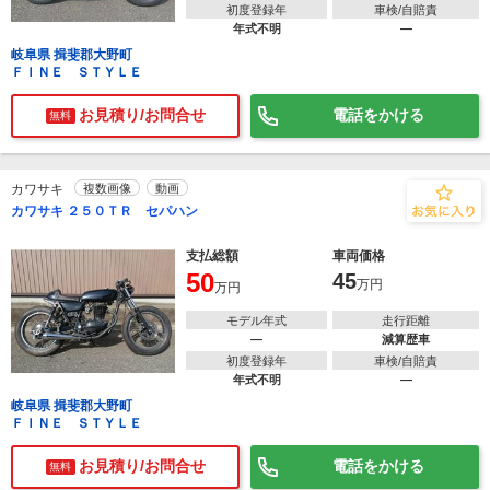
初度登録年
車検/自賠責
年式不明
―
岐阜県 揖斐郡大野町
ＦＩＮＥ ＳＴＹＬＥ
お見積り/お問合せ
電話をかける
無料
カワサキ
複数画像
動画
カワサキ ２５０ＴＲ セパハン
支払総額
車両価格
50
45
万円
万円
モデル年式
走行距離
―
減算歴車
初度登録年
車検/自賠責
年式不明
―
岐阜県 揖斐郡大野町
ＦＩＮＥ ＳＴＹＬＥ
お見積り/お問合せ
電話をかける
無料