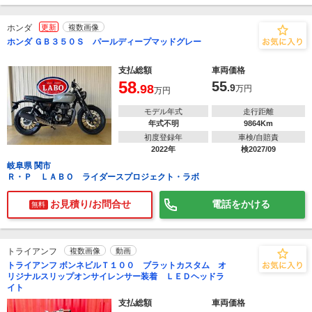
ホンダ
更新
複数画像
ホンダ ＧＢ３５０Ｓ パールディープマッドグレー
支払総額
車両価格
58
55
.98
.9
万円
万円
モデル年式
走行距離
年式不明
9864Km
初度登録年
車検/自賠責
2022年
検2027/09
岐阜県 関市
Ｒ・Ｐ ＬＡＢＯ ライダースプロジェクト・ラボ
お見積り/お問合せ
電話をかける
無料
トライアンフ
複数画像
動画
トライアンフ ボンネビルＴ１００ ブラットカスタム オ
リジナルスリップオンサイレンサー装着 ＬＥＤヘッドラ
イト
支払総額
車両価格