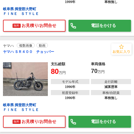
1999年
車検無し
岐阜県 揖斐郡大野町
ＦＩＮＥ ＳＴＹＬＥ
お見積り/お問合せ
電話をかける
無料
ヤマハ
複数画像
動画
ヤマハ ＳＲ４００ チョッパー
支払総額
車両価格
80
70
万円
万円
モデル年式
走行距離
1996年
減算歴車
初度登録年
車検/自賠責
1996年
車検無し
岐阜県 揖斐郡大野町
ＦＩＮＥ ＳＴＹＬＥ
お見積り/お問合せ
電話をかける
無料