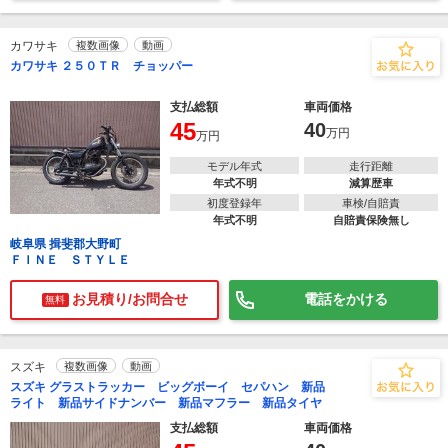
カワサキ
複数画像
動画
カワサキ ２５０ＴＲ チョッパー
支払総額
車両価格
45
40
万円
万円
モデル年式
走行距離
年式不明
減算歴車
初度登録年
車検/自賠責
年式不明
自賠責保険無し
岐阜県 揖斐郡大野町
ＦＩＮＥ ＳＴＹＬＥ
お見積り/お問合せ
電話をかける
無料
スズキ
複数画像
動画
スズキ グラストラッカー ビッグボーイ セパハン 新品
ライト 新品サイドナンバー 新品マフラー 新品タイヤ
支払総額
車両価格