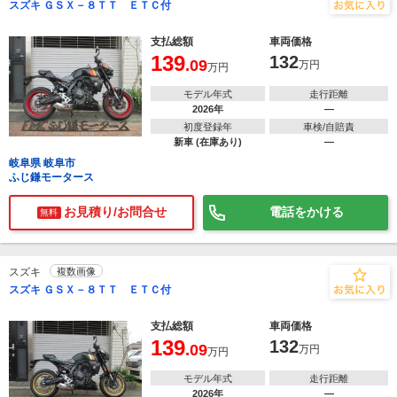
スズキ ＧＳＸ－８ＴＴ ＥＴＣ付
支払総額
車両価格
139
132
.09
万円
万円
モデル年式
走行距離
2026年
―
初度登録年
車検/自賠責
新車 (在庫あり)
―
岐阜県 岐阜市
ふじ鎌モータース
お見積り/お問合せ
電話をかける
無料
スズキ
複数画像
スズキ ＧＳＸ－８ＴＴ ＥＴＣ付
支払総額
車両価格
139
132
.09
万円
万円
モデル年式
走行距離
2026年
―