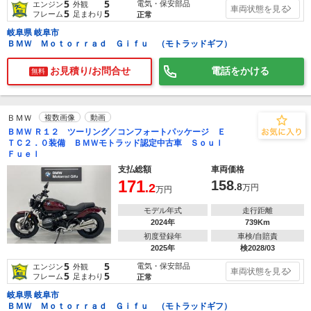
5
5
電気・保安部品
エンジン
外観
車両状態を見る
5
5
フレーム
足まわり
正常
岐阜県 岐阜市
ＢＭＷ Ｍｏｔｏｒｒａｄ Ｇｉｆｕ （モトラッドギフ）
お見積り/お問合せ
電話をかける
無料
ＢＭＷ
複数画像
動画
ＢＭＷ Ｒ１２ ツーリング／コンフォートパッケージ Ｅ
ＴＣ２．０装備 ＢＭＷモトラッド認定中古車 Ｓｏｕｌ
Ｆｕｅｌ
支払総額
車両価格
171
158
.2
.8
万円
万円
モデル年式
走行距離
2024年
739Km
初度登録年
車検/自賠責
2025年
検2028/03
5
5
電気・保安部品
エンジン
外観
車両状態を見る
5
5
フレーム
足まわり
正常
岐阜県 岐阜市
ＢＭＷ Ｍｏｔｏｒｒａｄ Ｇｉｆｕ （モトラッドギフ）