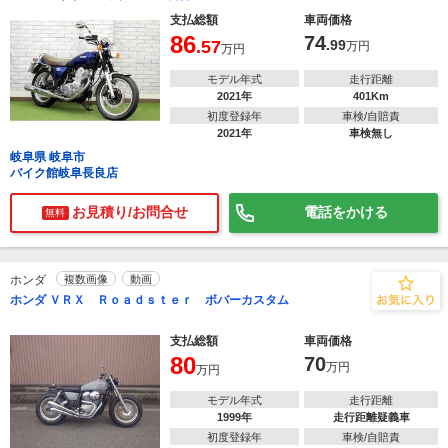
支払総額
車両価格
86
74
.57
.99
万円
万円
モデル年式
走行距離
2021年
401Km
初度登録年
車検/自賠責
2021年
車検無し
岐阜県 岐阜市
バイク館岐阜長良店
お見積り/お問合せ
電話をかける
無料
ホンダ
複数画像
動画
ホンダ ＶＲＸ Ｒｏａｄｓｔｅｒ ボバーカスタム
支払総額
車両価格
80
70
万円
万円
モデル年式
走行距離
1999年
走行距離疑義車
初度登録年
車検/自賠責