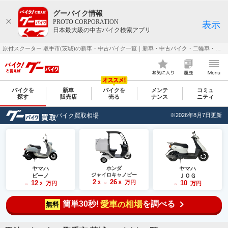
グーバイク情報
PROTO CORPORATION
表示
日本最大級の中古バイク検索アプリ
原付スクーター 取手市(茨城)の新車・中古バイク一覧｜新車・中古バイク・二輪車・オートバイ情報なら【グーバイク(GooBike)】
バイクを
新車
バイクを
メンテ
コミュ
探す
販売店
売る
ナンス
ニティ
バイク買取相場
※2026年8月7日更新
ヤマハ
ホンダ
ヤマハ
ジャイロキャノピー
ビーノ
ＪＯＧ
2
26
12
万円
10
.3
.8
万円
万円
.2
～
～
～
簡単30秒!
愛車
相場
を調べる
の
無料