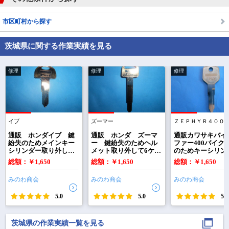
市区町村から探す
茨城県に関する作業実績を見る
修理
修理
修理
イブ
ズーマー
ＺＥＰＨＹＲ４００
で
相場をチェック！
車種選択するだけ、かんたん相場検索
通販 ホンダイブ 鍵
通販 ホンダ ズーマ
通販カワサキバイ
紛失のためメインキー
ー 鍵紛失のためヘル
ファー400バイク
シリンダー取り外して6
メット取り外して6ケタ
のためキーシリン
まずはメーカーを選択する
ケタ打刻番号お知らせ
の打刻番号お知らせい
をバイク本体から
総額：￥1,650
総額：￥1,650
総額：￥1,650
いただきました キー
ただき合鍵作製できま
外しZ5000番台の
番号該当ありのため番
した このバイクはイグ
番号わかれば合鍵
排気量
みのわ商会
みのわ商会
みのわ商会
号から鍵作製できまし
ニッションキーシリン
できます 1本で
た
ダー取り外しても番号
キーシリンダー回
車種
5.0
打刻ありません
5.0
合はヘルメットホ
5.0
ーで確認できます
ンキーシリンダー
型式(任意)
打刻なし
茨城県の作業実績一覧を見る