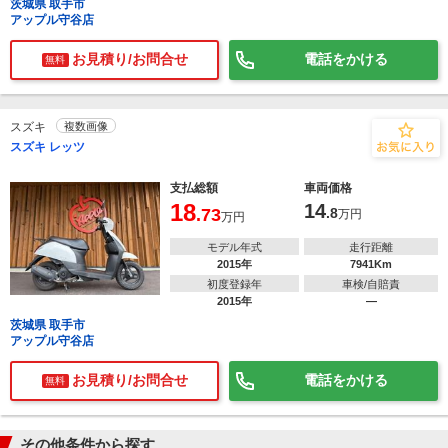
茨城県 取手市
アップル守谷店
お見積り/お問合せ
電話をかける
無料
スズキ
複数画像
スズキ レッツ
支払総額
車両価格
18
14
.73
.8
万円
万円
モデル年式
走行距離
2015年
7941Km
初度登録年
車検/自賠責
2015年
―
茨城県 取手市
アップル守谷店
お見積り/お問合せ
電話をかける
無料
その他条件から探す