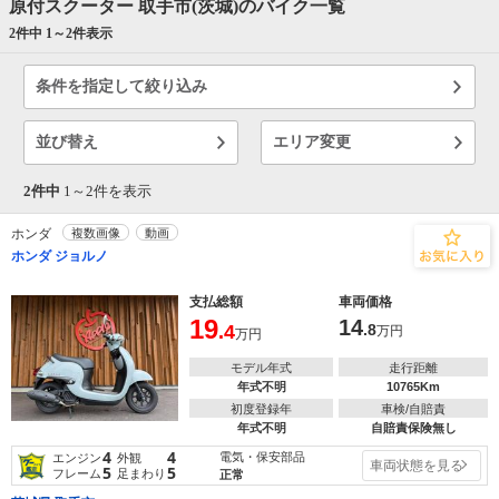
原付スクーター 取手市(茨城)のバイク一覧
2件中 1～
2
件表示
条件を指定して絞り込み
並び替え
エリア変更
2件中
1～
2
件を表示
ホンダ
複数画像
動画
ホンダ ジョルノ
支払総額
車両価格
19
14
.4
.8
万円
万円
モデル年式
走行距離
年式不明
10765Km
初度登録年
車検/自賠責
年式不明
自賠責保険無し
4
4
電気・保安部品
エンジン
外観
車両状態を見る
5
5
フレーム
足まわり
正常