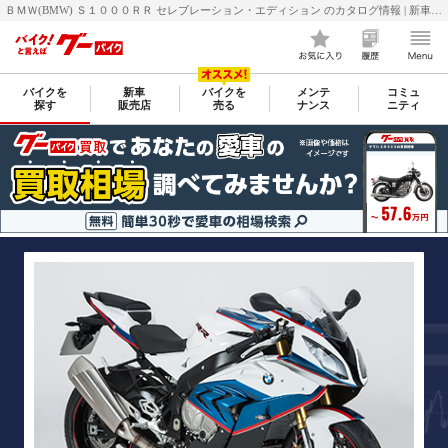
ＢＭＷ(BMW) Ｓ１０００ＲＲ セレブレーション・エディション のカタログ情報 | 新車・中古バイク情報 GooBike(グーバイク)
バイクを
新車
バイクを
メンテ
コミュ
探す
販売店
売る
ナンス
ニティ