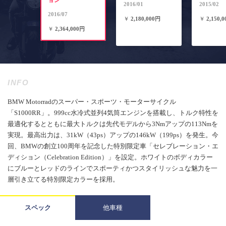
ョン
2016/01
2015/02
2016/07
￥
2,180,000円
￥
2,150,
￥
2,364,000円
INFO
BMW Motorradのスーパー・スポーツ・モーターサイクル
「S1000RR」。999cc水冷式並列4気筒エンジンを搭載し、トルク特性を
最適化するとともに最大トルクは先代モデルから3Nmアップの113Nmを
実現。最高出力は、31kW（43ps）アップの146kW（199ps）を発生。今
回、BMWの創立100周年を記念した特別限定車「セレブレーション・エ
ディション（Celebration Edition）」を設定。ホワイトのボディカラー
にブルーとレッドのラインでスポーティかつスタイリッシュな魅力を一
層引き立てる特別限定カラーを採用。
スペック
他車種