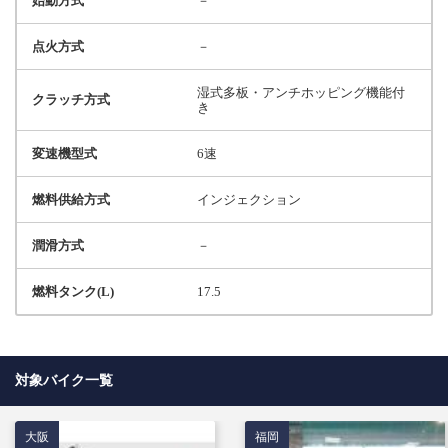
始動方式
－
点火方式
－
湿式多板・アンチホッピング機能付
クラッチ方式
き
変速機型式
6速
燃料供給方式
インジェクション
潤滑方式
－
燃料タンク(L)
17.5
対象バイク一覧
大阪
福岡