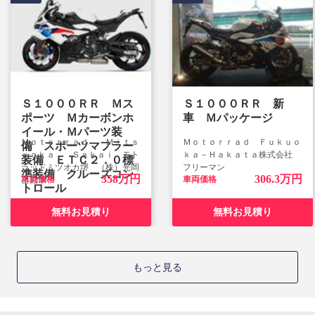
Ｓ１０００ＲＲ Ｍス
Ｓ１０００ＲＲ 新
ポーツ Ｍカーボンホ
車 Ｍパッケージ
イール・Ｍパーツ装
Ｍｏｔｏｒｒａｄ Ｍｉｔｓ
Ｍｏｔｏｒｒａｄ Ｆｕｋｕｏ
備 スポーツマフラー
ｕｏｋａ Ｓａｋａｉ モト
ｋａ－Ｈａｋａｔａ株式会社
装備 ＥＴＣ２．０標
ラッドミツオカ堺 （株）光岡
フリーマン
準装備 クルーズコン
358万円
306.3万円
車両価格
車両価格
自動車
トロール
無料お見積り
無料お見積り
もっと見る