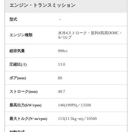
エンジン・トランスミッション
型式
－
水冷4ストローク・並列4気筒DOHC・
エンジン種類
4バルブ
総排気量
999cc
圧縮比(:1)
13.0
ボア(mm)
80
ストローク(mm)
49.7
最高出力(kW/rpm)
146(199PS)／13500
最大トルク(N･m/rpm)
113(11.5kg･m)／10500