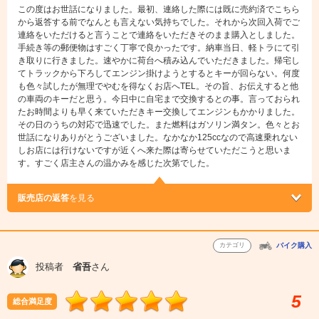
この度はお世話になりました。最初、連絡した際には既に売約済でこちら
から返答する前でなんとも言えない気持ちでした。それから次回入荷でご
連絡をいただけると言うことで連絡をいただきそのまま購入としました。
手続き等の郵便物はすごく丁寧で良かったです。納車当日、軽トラにて引
き取りに行きました。速やかに荷台へ積み込んでいただきました。帰宅し
てトラックから下ろしてエンジン掛けようとするとキーが回らない。何度
も色々試したが無理でやむを得なくお店へTEL。その旨、お伝えすると他
の車両のキーだと思う。今日中に自宅まで交換するとの事。言っておられ
たお時間よりも早く来ていただきキー交換してエンジンもかかりました。
その日のうちの対応で迅速でした。また燃料はガソリン満タン。色々とお
世話になりありがとうございました。なかなか125ccなので高速乗れない
しお店には行けないですが近くへ来た際は寄らせていただこうと思いま
す。すごく店主さんの温かみを感じた次第でした。
販売店の返答
を見る
カテゴリ
バイク購入
投稿者
省吾
さん
5
総合満足度