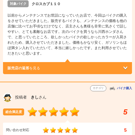
対象バイク
クロスカブ１１０
以前からメンテナンスでお世話になっていたお店で、今回はバイクの購入
をさせていただきました。販売するバイクも、メンテナンスの価格も他の
店舗に比べてお手頃なだけでなく、店主さんも奥様も非常に気さくで話し
やすい、とても素敵なお店です。次のバイクを買うなら川西ホンダさん
で、と思っていたところ、欲しかったバイクの欲しかったカラーが入荷さ
れたため、購入させていただきました。価格もかなり安く、ガソリンもほ
ぼ満タン入れていただいて、本当に嬉しかったです。また利用させていた
だきたいと思います。
販売店の返答
を見る
カテゴリ
バイク購入
投稿者
きし
さん
5
総合満足度
5
問い合わせ対応