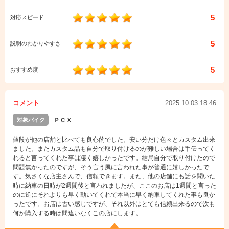
5
対応スピード
5
説明のわかりやすさ
5
おすすめ度
コメント
2025.10.03 18:46
対象バイク
ＰＣＸ
値段が他の店舗と比べても良心的でした。安い分だけ色々とカスタム出来
ました。またカスタム品も自分で取り付けるのが難しい場合は手伝ってく
れると言ってくれた事は凄く嬉しかったです。結局自分で取り付けたので
問題無かったのですが、そう言う風に言われた事が普通に嬉しかったで
す。気さくな店主さんで、信頼できます。また、他の店舗にも話を聞いた
時に納車の日時が2週間後と言われましたが、ここのお店は1週間と言った
のに逆にそれよりも早く動いてくれて本当に早く納車してくれた事も良か
ったです。お店は古い感じですが、それ以外はとても信頼出来るので次も
何か購入する時は間違いなくこの店にします。