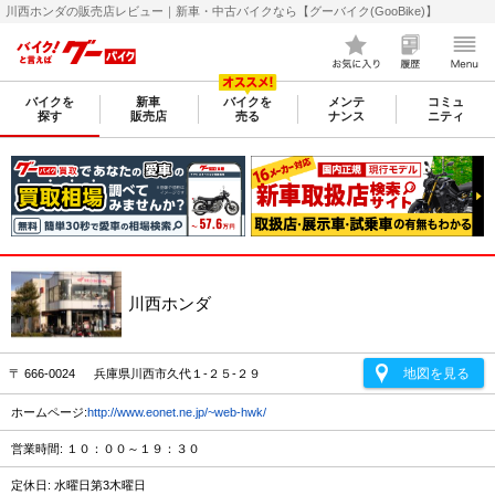
川西ホンダの販売店レビュー｜新車・中古バイクなら【グーバイク(GooBike)】
バイクを
新車
バイクを
メンテ
コミュ
探す
販売店
売る
ナンス
ニティ
川西ホンダ
地図を見る
〒 666-0024 兵庫県川西市久代１-２５-２９
ホームページ:
http://www.eonet.ne.jp/~web-hwk/
営業時間: １０：００～１９：３０
定休日: 水曜日第3木曜日