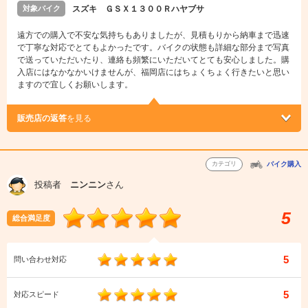
対象バイク
スズキ ＧＳＸ１３００Ｒハヤブサ
遠方での購入で不安な気持ちもありましたが、見積もりから納車まで迅速
で丁寧な対応でとてもよかったです。バイクの状態も詳細な部分まで写真
で送っていただいたり、連絡も頻繁にいただいてとても安心しました。購
入店にはなかなかいけませんが、福岡店にはちょくちょく行きたいと思い
ますので宜しくお願いします。
販売店の返答
を見る
カテゴリ
バイク購入
投稿者
ニンニン
さん
5
総合満足度
5
問い合わせ対応
5
対応スピード