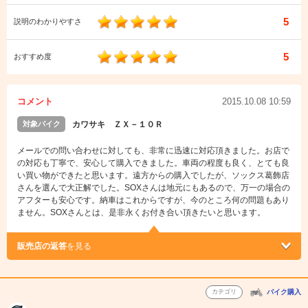
5
説明のわかりやすさ
5
おすすめ度
コメント
2015.10.08 10:59
対象バイク
カワサキ ＺＸ－１０Ｒ
メールでの問い合わせに対しても、非常に迅速に対応頂きました。お店で
の対応も丁寧で、安心して購入できました。車両の程度も良く、とても良
い買い物ができたと思います。遠方からの購入でしたが、ソックス葛飾店
さんを選んで大正解でした。SOXさんは地元にもあるので、万一の場合の
アフターも安心です。納車はこれからですが、今のところ何の問題もあり
ません。SOXさんとは、是非永くお付き合い頂きたいと思います。
販売店の返答
を見る
カテゴリ
バイク購入