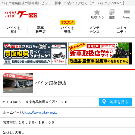
バイク館葛飾店の販売店レビュー｜新車・中古バイクなら【グーバイク(GooBike)】
バイクを
新車
バイクを
メンテ
コミュ
探す
販売店
売る
ナンス
ニティ
バイク館葛飾店
地図を見る
〒 124-0013 東京都葛飾区東立石１-３-６
ホームページ:
https://www.bikekan.jp/
営業時間: １０：３０～１９：００
定休日: 火曜日