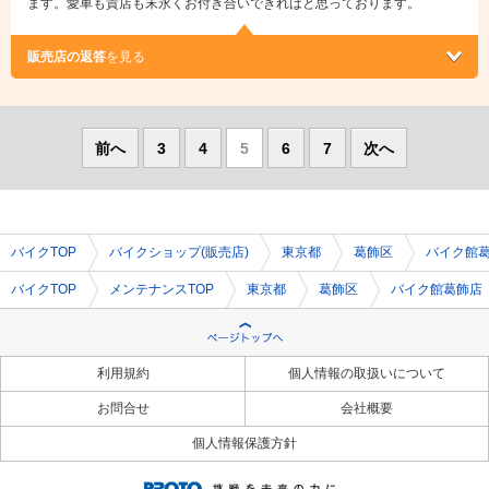
ます。愛車も貴店も末永くお付き合いできればと思っております。
販売店の返答
を見る
前へ
3
4
5
6
7
次へ
バイクTOP
バイクショップ(販売店)
東京都
葛飾区
バイク館
バイクTOP
メンテナンスTOP
東京都
葛飾区
バイク館葛飾店
利用規約
個人情報の取扱いについて
お問合せ
会社概要
個人情報保護方針