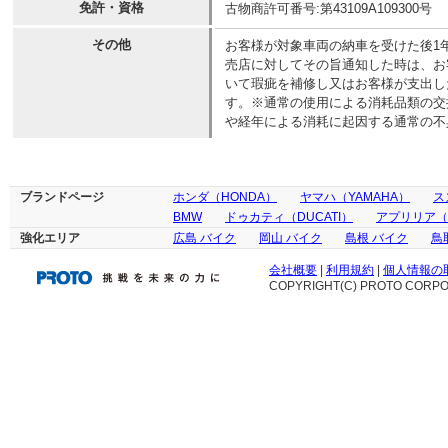
免許・資格
古物商許可番号:第43109A109300号
その他
お客様が対象車両の納車を受けた後1
売店に対してその旨通知した時は、お
いて瑕疵を補修し又はお客様が支出し
す。※通常の使用による消耗品類の交
や経年による消耗に起因する通常の不
ブランドページ
ホンダ（HONDA）
ヤマハ（YAMAHA）
ス
BMW
ドゥカティ（DUCATI）
アプリリア（ap
強化エリア
広島 バイク
岡山 バイク
島根 バイク
鳥
会社概要
|
利用規約
|
個人情報の
COPYRIGHT(C) PROTO CORPOR