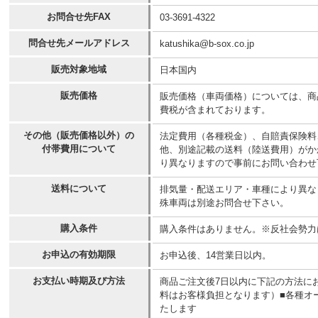
お問合せ先FAX
03-3691-4322
問合せ先メールアドレス
katushika@b-sox.co.jp
販売対象地域
日本国内
販売価格
販売価格（車両価格）については、商
費税が含まれております。
その他（販売価格以外）の
法定費用（各種税金）、自賠責保険料
付帯費用について
他、別途記載の送料（陸送費用）がか
り異なりますので事前にお問い合わせ
送料について
排気量・配送エリア・車種により異な
殊車両は別途お問合せ下さい。
購入条件
購入条件はありません。※反社会勢力
お申込の有効期限
お申込後、14営業日以内。
お支払い時期及び方法
商品ご注文後7日以内に下記の方法に
料はお客様負担となります）■各種オ
たします