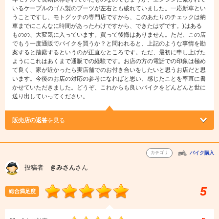
いるケーブルのゴム製のブーツが左右とも破れていました。一応新車とい
うことですし、モトグッチの専門店ですから、このあたりのチェックは納
車までにこんなに時間があったわけですから、できたはずです。)はある
ものの、大変気に入っています。買って後悔はありません。ただ、この店
でもう一度通販でバイクを買うか？と問われると、上記のような事情を勘
案すると躊躇するというのが正直なところです。ただ、最初に申し上げた
ようにこれはあくまで通販での経験です。お店の方の電話での印象は極め
て良く、家が近かったら実店舗でのお付き合いをしたいと思うお店だと思
います。今後のお店の対応の参考になればと思い、感じたことを率直に書
かせていただきました。どうぞ、これからも良いバイクをどんどんと世に
送り出していってください。
販売店の返答
を見る
カテゴリ
バイク購入
投稿者
きみさん
さん
5
総合満足度