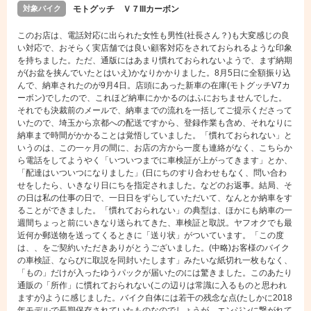
対象バイク
モトグッチ Ｖ７IIIカーボン
このお店は、電話対応に出られた女性も男性(社長さん？)も大変感じの良
い対応で、おそらく実店舗では良い顧客対応をされておられるような印象
を持ちました。ただ、通版にはあまり慣れておられないようで、まず納期
が(お盆を挟んでいたとはいえ)かなりかかりました。8月5日に全額振り込
んで、納車されたのが9月4日。店頭にあった新車の在庫(モトグッチV7カ
ーボン)でしたので、これほど納車にかかるのはふにおちませんでした。
それでも決裁前のメールで、納車までの流れを一括してご提示くださって
いたので、埼玉から京都への配送ですから、登録作業も含め、それなりに
納車まで時間がかかることは覚悟していました。「慣れておられない」と
いうのは、この一ヶ月の間に、お店の方から一度も連絡がなく、こちらか
ら電話をしてようやく「いついつまでに車検証が上がってきます」とか、
「配達はいついつになりました」(日にちのすり合わせもなく、問い合わ
せをしたら、いきなり日にちを指定されました。などのお返事。結局、そ
の日は私の仕事の日で、一日日をずらしていただいて、なんとか納車をす
ることができました。「慣れておられない」の典型は、ほかにも納車の一
週間ちょっと前にいきなり送られてきた、車検証と取説。ヤフオクでも最
近何か郵送物を送ってくるときに「送り状」がついています。「この度
は、、をご契約いただきありがとうございました。(中略)お客様のバイク
の車検証、ならびに取説を同封いたします」みたいな紙切れ一枚もなく、
「もの」だけが入ったゆうパックが届いたのには驚きました。このあたり
通販の「所作」に慣れておられない(この辺りは常識に入るものと思われ
ますが)ように感じました。バイク自体には若干の残念な点(たしかに2018
年モデルで長期保存されていたものなのでしょうが、エンジンに繋がれて