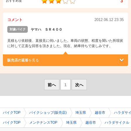
3
おすすめ度
コメント
2012.06.12 23:35
対象バイク
ヤマハ ＳＲ４００
見積もり依頼後、直接見に伺いました。車両の状態、程度を聞いた所現状
に対して正直な回答を頂きました。現在、納車待ちで楽しみです。
販売店の返答
を見る
前へ
1
次へ
バイクTOP
バイクショップ(販売店)
埼玉県
越谷市
ハラダサ
バイクTOP
メンテナンスTOP
埼玉県
越谷市
ハラダサイクル