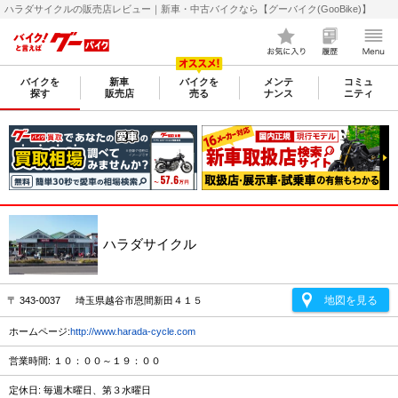
ハラダサイクルの販売店レビュー｜新車・中古バイクなら【グーバイク(GooBike)】
バイクを
新車
バイクを
メンテ
コミュ
探す
販売店
売る
ナンス
ニティ
ハラダサイクル
地図を見る
〒 343-0037 埼玉県越谷市恩間新田４１５
ホームページ:
http://www.harada-cycle.com
営業時間: １０：００～１９：００
定休日: 毎週木曜日、第３水曜日