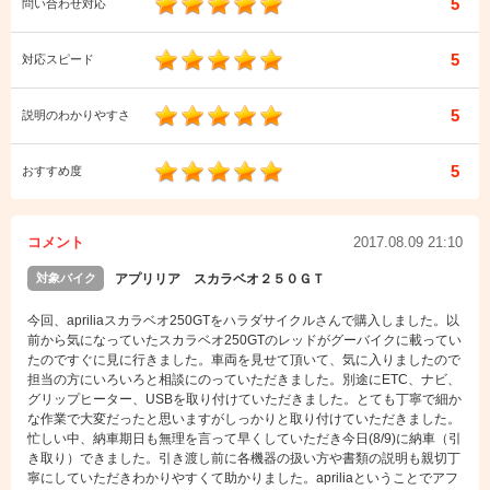
5
問い合わせ対応
5
対応スピード
5
説明のわかりやすさ
5
おすすめ度
コメント
2017.08.09 21:10
対象バイク
アプリリア スカラベオ２５０ＧＴ
今回、apriliaスカラベオ250GTをハラダサイクルさんで購入しました。以
前から気になっていたスカラベオ250GTのレッドがグーバイクに載ってい
たのですぐに見に行きました。車両を見せて頂いて、気に入りましたので
担当の方にいろいろと相談にのっていただきました。別途にETC、ナビ、
グリップヒーター、USBを取り付けていただきました。とても丁寧で細か
な作業で大変だったと思いますがしっかりと取り付けていただきました。
忙しい中、納車期日も無理を言って早くしていただき今日(8/9)に納車（引
き取り）できました。引き渡し前に各機器の扱い方や書類の説明も親切丁
寧にしていただきわかりやすくて助かりました。apriliaということでアフ