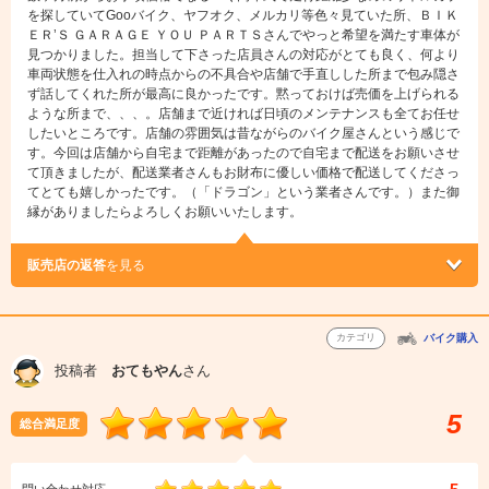
を探していてGooバイク、ヤフオク、メルカリ等色々見ていた所、ＢＩＫ
ＥＲ’Ｓ ＧＡＲＡＧＥ ＹＯＵ ＰＡＲＴＳさんでやっと希望を満たす車体が
見つかりました。担当して下さった店員さんの対応がとても良く、何より
車両状態を仕入れの時点からの不具合や店舗で手直しした所まで包み隠さ
ず話してくれた所が最高に良かったです。黙っておけば売価を上げられる
ような所まで、、、。店舗まで近ければ日頃のメンテナンスも全てお任せ
したいところです。店舗の雰囲気は昔ながらのバイク屋さんという感じで
す。今回は店舗から自宅まで距離があったので自宅まで配送をお願いさせ
て頂きましたが、配送業者さんもお財布に優しい価格で配送してくださっ
てとても嬉しかったです。（「ドラゴン」という業者さんです。）また御
縁がありましたらよろしくお願いいたします。
販売店の返答
を見る
カテゴリ
バイク購入
投稿者
おてもやん
さん
5
総合満足度