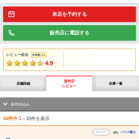
来店を予約する
販売店に電話する
レビュー総合
26
投稿数:
4.9
販売店
店舗詳細
在庫一覧
レビュー
条件絞込み
26件中
1～10件
を表示
カテゴリ
バイク購入