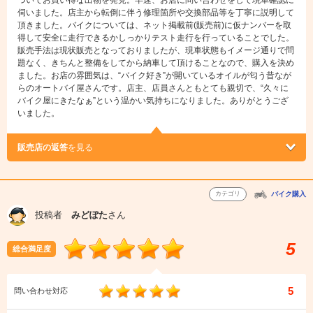
ついてお買い得な出物を発見。早速、お店に問い合わせをして現車確認に
伺いました。店主から転倒に伴う修理箇所や交換部品等を丁寧に説明して
頂きました。バイクについては、ネット掲載前(販売前)に仮ナンバーを取
得して安全に走行できるかしっかりテスト走行を行っていることでした。
販売手法は現状販売となっておりましたが、現車状態もイメージ通りで問
題なく、きちんと整備をしてから納車して頂けることなので、購入を決め
ました。お店の雰囲気は、“バイク好き”が開いているオイルが匂う昔なが
らのオートバイ屋さんです。店主、店員さんともとても親切で、“久々に
バイク屋にきたなぁ”という温かい気持ちになりました。ありがとうござ
いました。
販売店の返答
を見る
カテゴリ
バイク購入
投稿者
みどぽた
さん
5
総合満足度
5
問い合わせ対応