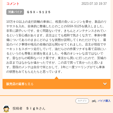
コメント
2023.07.10 19:37
対象バイク
ＧＳＸ－Ｓ１２５
10万キロ以上の走行距離の車体に、程度の良いエンジンを乗せ、新品のリ
ヤサスを入れ、全体的に整備したとのことのGSX-S125を購入しました。
非常に調子いいです。全く問題ないです。きちんとメンテナンスされてい
るという安心感があります。店主はとても穏和で気さくな方で、車体や整
備についてありのままにどのような状態か説明してくれただけでなく、最
近のバイク事情や地元の名物の話も聞かせてくれました。店主が現役でサ
ーキットをスポーツ走行していて、油だらけの作業ツナギを着て店頭にい
るというのも尊敬と好感を覚えました。今風のオシャレな店ではないで
す。昔ながらの昭和なバイク屋です。東京から買いに行ったので、茨城の
お店まではなかなか遠かったですが、この店で買って良かったと思いま
す。普段のメンテは自分で何とかして、1年に一度ツーリングがてら車体
の状態をみてもらえたらと思っています。
販売店の返答
を見る
カテゴリ
バイク購入
投稿者
Ｓｉｇｈ
さん