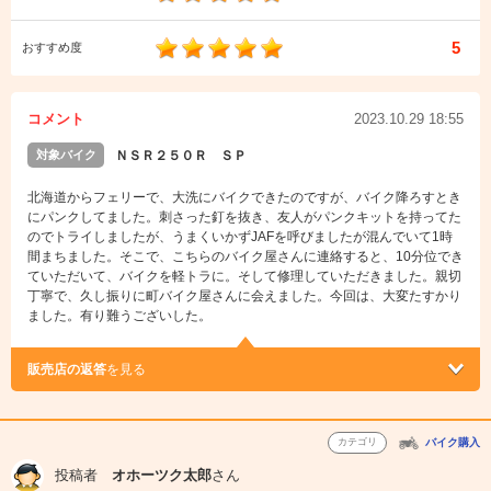
5
おすすめ度
コメント
2023.10.29 18:55
対象バイク
ＮＳＲ２５０Ｒ ＳＰ
北海道からフェリーで、大洗にバイクできたのですが、バイク降ろすとき
にパンクしてました。刺さった釘を抜き、友人がパンクキットを持ってた
のでトライしましたが、うまくいかずJAFを呼びましたが混んでいて1時
間まちました。そこで、こちらのバイク屋さんに連絡すると、10分位でき
ていただいて、バイクを軽トラに。そして修理していただきました。親切
丁寧で、久し振りに町バイク屋さんに会えました。今回は、大変たすかり
ました。有り難うございした。
販売店の返答
を見る
カテゴリ
バイク購入
投稿者
オホーツク太郎
さん