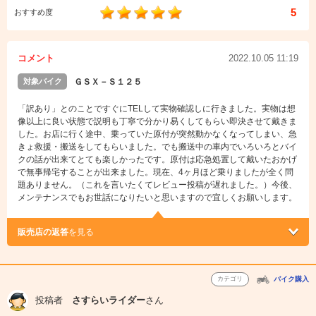
5
おすすめ度
コメント
2022.10.05 11:19
対象バイク
ＧＳＸ－Ｓ１２５
「訳あり」とのことですぐにTELして実物確認しに行きました。実物は想
像以上に良い状態で説明も丁寧で分かり易くしてもらい即決させて戴きま
した。お店に行く途中、乗っていた原付が突然動かなくなってしまい、急
きょ救援・搬送をしてもらいました。でも搬送中の車内でいろいろとバイ
クの話が出来てとても楽しかったです。原付は応急処置して戴いたおかげ
で無事帰宅することが出来ました。現在、4ヶ月ほど乗りましたが全く問
題ありません。（これを言いたくてレビュー投稿が遅れました。）今後、
メンテナンスでもお世話になりたいと思いますので宜しくお願いします。
販売店の返答
を見る
カテゴリ
バイク購入
投稿者
さすらいライダー
さん