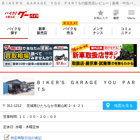
ＢＩＫＥＲ’Ｓ ＧＡＲＡＧＥ ＹＯＵ ＰＡＲＴＳの販売店レビュー｜新車・中古バイクなら【グーバイク(GooBike)】
バイクを
新車
バイクを
メンテ
コミュ
探す
販売店
売る
ナンス
ニティ
ＢＩＫＥＲ’Ｓ ＧＡＲＡＧＥ ＹＯＵ ＰＡＲ
ＴＳ
地図を見る
〒 311-1212 茨城県ひたちなか市殿山町２-４-２１
営業時間: １１：００～２０：００
定休日: 水曜・木曜定休
特定商取引法の表記