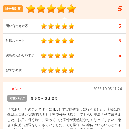
5
総合満足度
5
問い合わせ対応
5
対応スピード
5
説明のわかりやすさ
5
おすすめ度
コメント
2022.10.05 11:24
対象バイク
ＧＳＸ－Ｓ１２５
「訳あり」とのことですぐにTELして実物確認しに行きました。実物は想
像以上に良い状態で説明も丁寧で分かり易くしてもらい即決させて戴きま
した。お店に行く途中、乗っていた原付が突然動かなくなってしまい、急
きょ救援・搬送をしてもらいました。でも搬送中の車内でいろいろとバイ