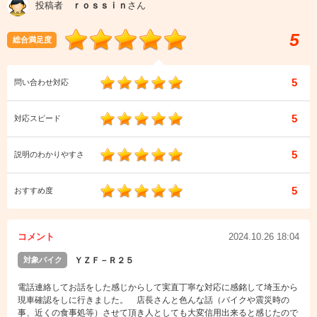
投稿者
ｒｏｓｓｉｎ
さん
5
総合満足度
5
問い合わせ対応
5
対応スピード
5
説明のわかりやすさ
5
おすすめ度
コメント
2024.10.26 18:04
対象バイク
ＹＺＦ－Ｒ２５
電話連絡してお話をした感じからして実直丁寧な対応に感銘して埼玉から
現車確認をしに行きました。 店長さんと色んな話（バイクや震災時の
事、近くの食事処等）させて頂き人としても大変信用出来ると感じたので