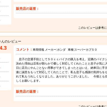
5
販売店の返答：
5
5
このレビューは参考に
さんのレビュー
4.3
コメント：
車両情報 メーカー:
ホンダ
車種:
スーパーカブ５０
3
息子の交通手段として５０ｃｃバイクの購入を考え、近隣のバイク
決めた理由は店長が朗らかで優しく対応してくれたことと息子が気に
4
日に店主にやんごとない用事ができてしまったとはいえ、納車日に手
速に誠意をもって対応してくれたことで、私も息子も感謝の気持ちを
5
れて私もうれしくなりました。ありがとうございました。 今後とも
しくお願いします。
5
販売店の返答：
このレビューは参考に