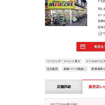
〒72
TEL 
ホー
営業
定休日
来店を
ツーリング・イベント有り
メールサービ
注文販売
各種パーツ取扱い
駐車場有
店舗詳細
販売店レ
カテゴリから絞り込む