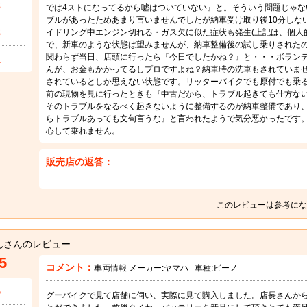
3
では4ストになってるから嘘はついていない』と。そういう問題じゃな
ブルがあったためあまり言いませんでしたが納車受け取り後10分しな
3
イドリング中エンジン切れる・ガス欠に似た症状も発生(上記は、個人
で、新車のような状態は望みませんが、納車整備後の試し乗りされたの
1
関わらず当日、店頭に行ったら『今日でしたかね？』と・・・ボラン
んが、お金もかかってるしプロですよね？納車時の洗車もされていま
されているとしか思えない状態です。リッターバイクでも原付でも乗
前の現物を見に行ったときも『中古だから、トラブル起きても仕方な
そのトラブルをなるべく起きないように整備するのが納車整備であり
らトラブルあっても文句言うな』と言われたようで気分悪かったです
心して乗れません。
販売店の返答：
このレビューは参考にな
んさんのレビュー
5
コメント：
車両情報 メーカー:
ヤマハ
車種:
ビーノ
5
グーバイクで見て店舗に伺い、実際に見て購入しました。店長さんか