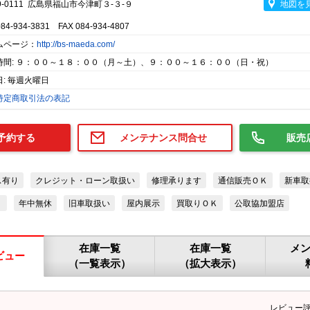
9-0111 広島県福山市今津町３-３-９
地図を
084-934-3831 FAX 084-934-4807
ムページ：
http://bs-maeda.com/
時間: ９：００～１８：００（月～土）、９：００～１６：００（日・祝）
: 毎週火曜日
特定商取引法の表記
予約する
メンテナンス問合せ
販売
ス有り
クレジット・ローン取扱い
修理承ります
通信販売ＯＫ
新車取
り
年中無休
旧車取扱い
屋内展示
買取りＯＫ
公取協加盟店
在庫一覧
在庫一覧
メ
ビュー
（一覧表示）
（拡大表示）
レビュー