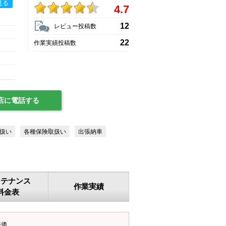
見る
4.7
12
レビュー投稿数
22
作業実績投稿数
店に電話する
扱い
各種保険取扱い
出張納車
ンテナンス
作業実績
料金表
評価