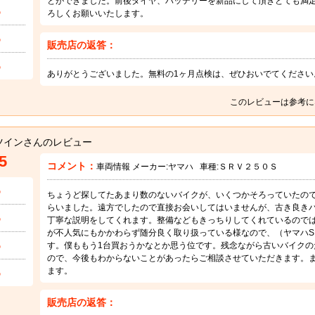
とができました。前後タイヤ、バッテリーを新品にして頂きとても満
5
ろしくお願いいたします。
5
販売店の返答：
5
ありがとうございました。無料の1ヶ月点検は、ぜひおいでてください
このレビューは参考に
ツインさんのレビュー
5
コメント：
車両情報 メーカー:
ヤマハ
車種:
ＳＲＶ２５０Ｓ
5
ちょうど探してたあまり数のないバイクが、いくつかそろっていたの
らいました。遠方でしたので直接お会いしてはいませんが、古き良き
5
丁寧な説明をしてくれます。整備などもきっちりしてくれているので
が不人気にもかかわらず随分良く取り扱っている様なので、（ヤマハSR
5
す。僕ももう1台買おうかなとか思う位です。残念ながら古いバイクの
ので、今後もわからないことがあったらご相談させていただきます。
5
ます。
販売店の返答：