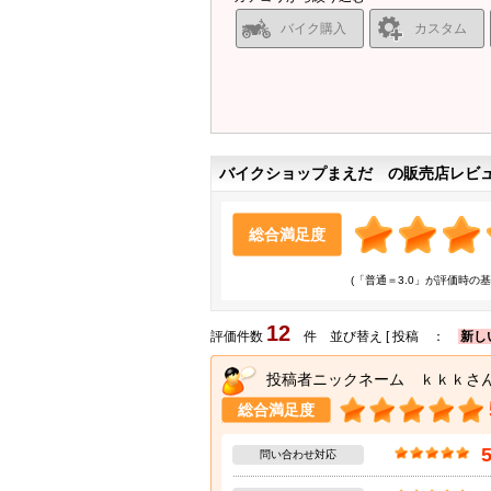
バイク購入
カスタム
バイクショップまえだ の販売店レビ
総合満足度
(「普通＝3.0」が評価時の基
12
評価件数
件 並び替え [ 投稿 ：
新し
投稿者ニックネーム ｋｋｋさ
総合満足度
問い合わせ対応