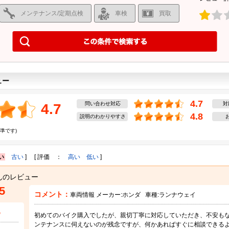
メンテナンス/定期点検
車検
買取
ュー
4.7
問い合わせ対応
対
4.7
4.8
説明のわかりやすさ
準です)
い
古い
] [ 評価 ：
高い
低い
]
んのレビュー
5
コメント：
車両情報 メーカー:
ホンダ
車種:
ランナウェイ
5
初めてのバイク購入でしたが、親切丁寧に対応していただき、不安も
ンテナンスに伺えないのが残念ですが、何かあればすぐに相談できる