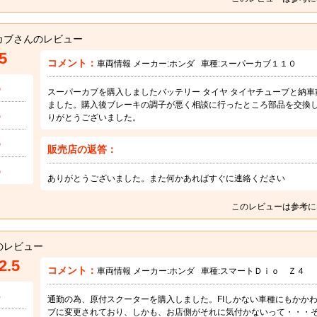
カブさんのレビュー
5
コメント：
車両情報 メーカー:
ホンダ
車種:
スーパーカブ１１０
5
スーパーカブを購入しましたバッテリー タイヤ タイヤチューブと納
ました。購入後ブレーキの調子が悪く相談に行ったところ部品を交換し
5
りがとうございました。
5
販売店の返答：
5
ありがとうございました。また何かあればすぐに連絡ください
このレビューは参考に
のレビュー
2.5
コメント：
車両情報 メーカー:
ホンダ
車種:
スマートＤｉｏ Ｚ４
3
通勤の為、原付スクーターを購入しました。FIしかない車種にもかか
ブに変更されており、しかも、お店側がそれに気付かないって・・・