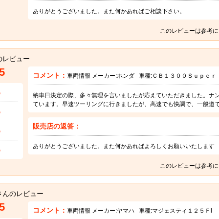
ありがとうございました。また何かあればご相談下さい。
このレビューは参考に
のレビュー
5
コメント：
車両情報 メーカー:
ホンダ
車種:
ＣＢ１３００Ｓｕｐｅｒ
5
納車日決定の際、多々無理を言いましたが応えていただきました。ナ
ています。早速ツーリングに行きましたが、高速でも快調で、一般道でも
5
販売店の返答：
5
ありがとうございました。また何かあればよろしくお願いいたします
5
このレビューは参考に
さんのレビュー
5
コメント：
車両情報 メーカー:
ヤマハ
車種:
マジェスティ１２５Ｆi