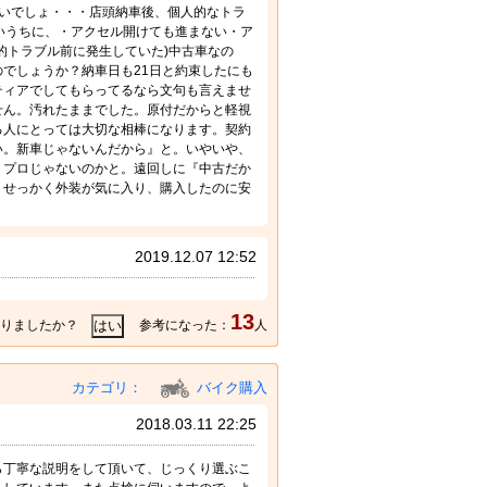
いでしょ・・・店頭納車後、個人的なトラ
いうちに、・アクセル開けても進まない・ア
的トラブル前に発生していた)中古車なの
でしょうか？納車日も21日と約束したにも
ティアでしてもらってるなら文句も言えませ
せん。汚れたままでした。原付だからと軽視
る人にとっては大切な相棒になります。契約
い。新車じゃないんだから』と。いやいや、
、プロじゃないのかと。遠回しに『中古だか
。せっかく外装が気に入り、購入したのに安
2019.12.07 12:52
13
りましたか？
参考になった：
人
カテゴリ：
バイク購入
2018.03.11 22:25
ら丁寧な説明をして頂いて、じっくり選ぶこ