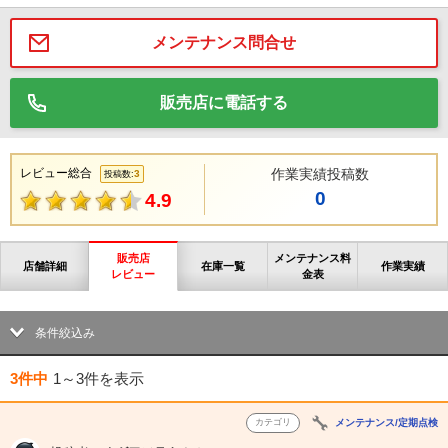
メンテナンス問合せ
販売店に電話する
レビュー総合
作業実績投稿数
3
投稿数:
0
4.9
販売店
メンテナンス料
店舗詳細
在庫一覧
作業実績
レビュー
金表
条件絞込み
3件中
1～3件
を表示
カテゴリ
メンテナンス/定期点検