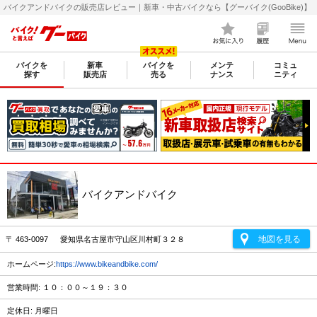
バイクアンドバイクの販売店レビュー｜新車・中古バイクなら【グーバイク(GooBike)】
バイクを
新車
バイクを
メンテ
コミュ
探す
販売店
売る
ナンス
ニティ
バイクアンドバイク
地図を見る
〒 463-0097 愛知県名古屋市守山区川村町３２８
ホームページ:
https://www.bikeandbike.com/
営業時間: １０：００～１９：３０
定休日: 月曜日