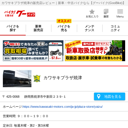
カワサキプラザ焼津の販売店レビュー｜新車・中古バイクなら【グーバイク(GooBike)】
バイクを
新車
バイクを
メンテ
コミュ
探す
販売店
売る
ナンス
ニティ
カワサキプラザ焼津
地図を見る
〒 425-0068 静岡県焼津市中新田２３９-１
ホームページ:
https://www.kawasaki-motors.com/ja-jp/plaza-store/yaizu/
営業時間: ９：００～１９：００
定休日: 毎週木曜・第2・第3水曜