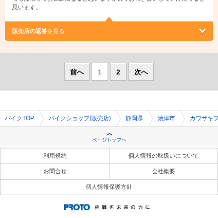
思います。
販売店の返答
を見る
前へ
1
2
次へ
バイクTOP
バイクショップ(販売店)
静岡県
焼津市
カワサキ
利用規約
個人情報の取扱いについて
お問合せ
会社概要
個人情報保護方針