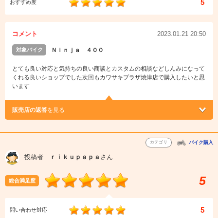
5
おすすめ度
コメント
2023.01.21 20:50
対象バイク
Ｎｉｎｊａ ４００
とても良い対応と気持ちの良い商談とカスタムの相談などしんみになって
くれる良いショップでした次回もカワサキプラザ焼津店で購入したいと思
います
販売店の返答
を見る
カテゴリ
バイク購入
投稿者
ｒｉｋｕｐａｐａ
さん
5
総合満足度
5
問い合わせ対応