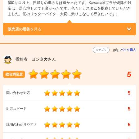
600キロ以上。日帰りの道のりは遠かったです。Kawasakiプラザ焼津の対
応は、居心地もとても良かったです。色々とカスタムを提案していただき
ました。初のリッターバイク！大切に乗りこなして行きたいです。
販売店の返答
を見る
カテゴリ
バイク購入
投稿者
ヨシタカ
さん
5
総合満足度
5
問い合わせ対応
5
対応スピード
5
説明のわかりやすさ