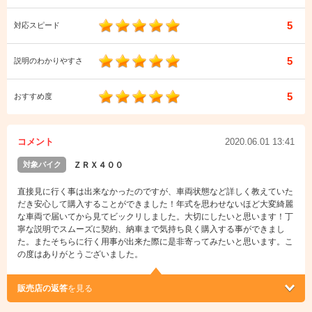
5
対応スピード
5
説明のわかりやすさ
5
おすすめ度
コメント
2020.06.01 13:41
対象バイク
ＺＲＸ４００
直接見に行く事は出来なかったのですが、車両状態など詳しく教えていた
だき安心して購入することができました！年式を思わせないほど大変綺麗
な車両で届いてから見てビックリしました。大切にしたいと思います！丁
寧な説明でスムーズに契約、納車まで気持ち良く購入する事ができまし
た。またそちらに行く用事が出来た際に是非寄ってみたいと思います。こ
の度はありがとうございました。
販売店の返答
を見る