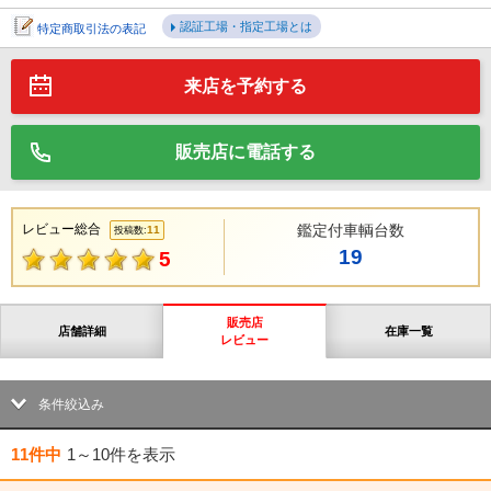
認証工場・指定工場とは
特定商取引法の表記
来店を予約する
販売店に電話する
レビュー総合
鑑定付車輌台数
11
投稿数:
19
5
販売店
店舗詳細
在庫一覧
レビュー
条件絞込み
11件中
1～10件
を表示