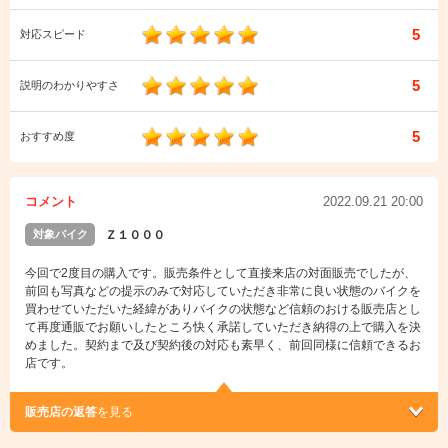
5
対応スピード
5
説明のわかりやすさ
5
おすすめ度
コメント
2022.09.21 20:00
対象バイク
Ｚ１０００
今回で2度目の購入です。販売条件として直接来店の対面販売でしたが、
前回も写真などの提示のみで対応していただき非常に良い状態のバイクを
買わせていただいた経緯がありバイクの状態など信頼のおける販売店とし
て再度通販でお願いしたところ快く承諾していただき納得の上で購入を決
めました。契約まで及び契約後の対応も素早く、前回同様に信頼できるお
店です。
販売店の返答
を見る