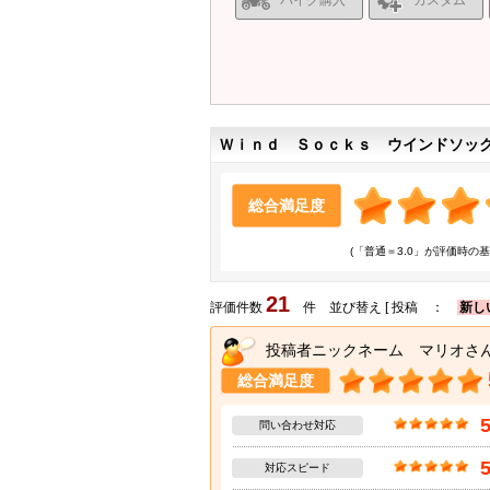
バイク購入
カスタム
Ｗｉｎｄ Ｓｏｃｋｓ ウインドソッ
総合満足度
(「普通＝3.0」が評価時の基
21
評価件数
件 並び替え [ 投稿 ：
新し
投稿者ニックネーム マリオさ
総合満足度
問い合わせ対応
対応スピード