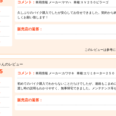
5
コメント：
車両情報 メーカー:
ヤマハ
車種:
ＸＶ２５０ビラーゴ
5
久しぶりのバイク購入でしたが安心してお任せできました。契約から
しくお願い致します！
5
販売店の返答：
5
5
このレビューは参考に
さんのレビュー
5
コメント：
車両情報 メーカー:
カワサキ
車種:
エリミネーター２５０
5
初めてのバイク購入でわからないことだらけでしたが、連絡もこまめ
渡し時の説明もわかりやすく、無事帰宅できました。メンテナンス等
5
販売店の返答：
5
5