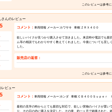
このレビューは参考に
んさんのレビュー
5
コメント：
車両情報 メーカー:
カワサキ
車種:
ＺＲＸ４００
5
欲しいバイクが見つかり購入させて頂きました。来店時や電話でも親
ム等の相談でもわかりやすく教えてくれました。今後についても宜し
5
した。
5
販売店の返答：
5
このレビューは参考に
のレビュー
5
コメント：
車両情報 メーカー:
ホンダ
車種:
ＣＢ４００Ｓｕｐｅｒ 
5
最初の見学の時からとても親切な対応で、欲しい実物のバイクが置い
り、その日の内に購入を決定した。その後、約一ヶ月で納車された。