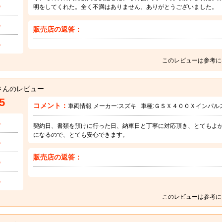
5
明をしてくれた。全く不満はありません。ありがとうございました。
5
販売店の返答：
5
このレビューは参考に
さんのレビュー
5
コメント：
車両情報 メーカー:
スズキ
車種:
ＧＳＸ４００Ｘインパル
5
契約日、書類を預けに行った日、納車日と丁寧に対応頂き、とてもよ
になるので、とても安心できます。
5
販売店の返答：
5
5
このレビューは参考に