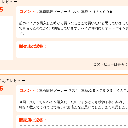
のレビュー
5
コメント：
車両情報 メーカー:
ヤマハ
車種:
ＸＪＲ４００Ｒ
5
前のバイクを購入した時から買うならここで買いたいと思っていまし
てもらったのでかなり満足しています。バイク仲間にもオートバイを
5
す。
5
販売店の返答：
5
このレビューは参考に
さんのレビュー
5
コメント：
車両情報 メーカー:
スズキ
車種:
ＧＳＸ７５０Ｓ ＫＡＴ
5
今回、久しぶりのバイク購入だったのですがとても親切丁寧に案内し
細かく教えてくれてとてもいいお店だなと思いました。また利用した
5
販売店の返答：
5