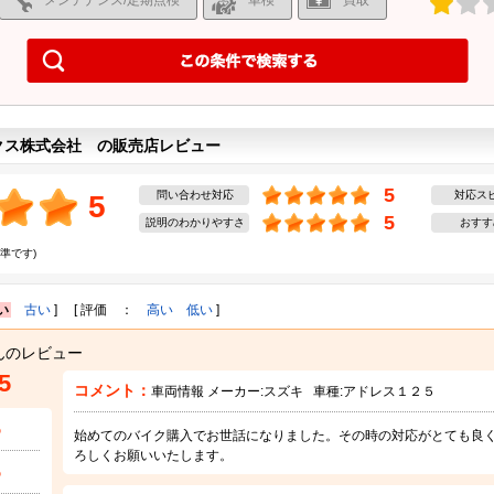
メンテナンス/定期点検
車検
買取
クス株式会社 の販売店レビュー
5
問い合わせ対応
対応ス
5
5
説明のわかりやすさ
おすす
準です)
い
古い
] [ 評価 ：
高い
低い
]
んのレビュー
5
コメント：
車両情報 メーカー:
スズキ
車種:
アドレス１２５
5
始めてのバイク購入でお世話になりました。その時の対応がとても良
ろしくお願いいたします。
5