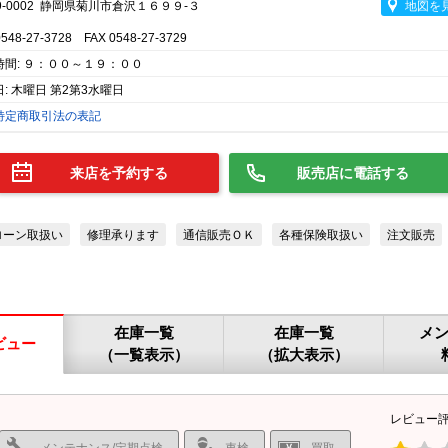
9-0002 静岡県菊川市倉沢１６９９-３
地図を
0548-27-3728 FAX 0548-27-3729
時間: ９：００～１９：００
: 木曜日 第2第3水曜日
特定商取引法の表記
来店を予約する
販売店に電話する
ローン取扱い
修理承ります
通信販売ＯＫ
各種保険取扱い
注文販売
在庫一覧
在庫一覧
メ
ビュー
（一覧表示）
（拡大表示）
レビュー