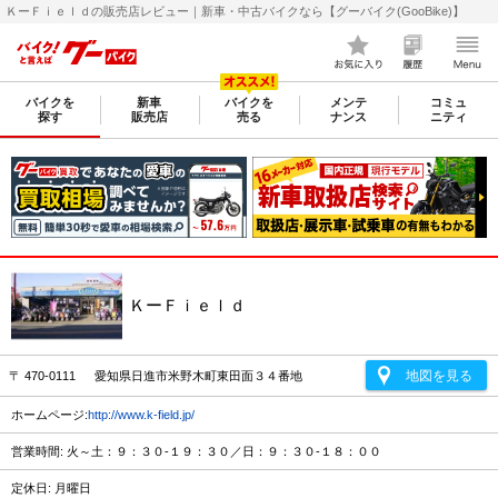
ＫーＦｉｅｌｄの販売店レビュー｜新車・中古バイクなら【グーバイク(GooBike)】
バイクを
新車
バイクを
メンテ
コミュ
探す
販売店
売る
ナンス
ニティ
ＫーＦｉｅｌｄ
地図を見る
〒 470-0111 愛知県日進市米野木町東田面３４番地
ホームページ:
http://www.k-field.jp/
営業時間: 火～土：９：３０-１９：３０／日：９：３０-１８：００
定休日: 月曜日