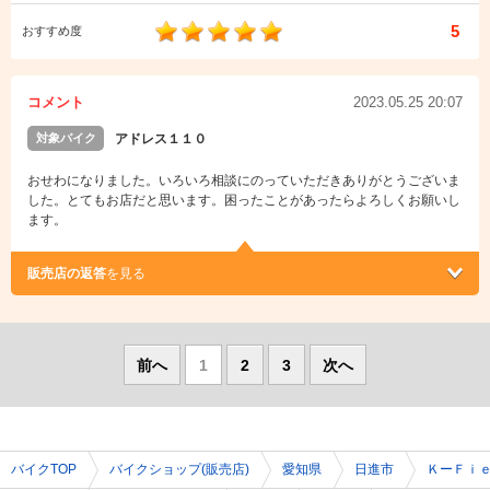
5
おすすめ度
コメント
2023.05.25 20:07
対象バイク
アドレス１１０
おせわになりました。いろいろ相談にのっていただきありがとうございま
した。とてもお店だと思います。困ったことがあったらよろしくお願いし
ます。
販売店の返答
を見る
前へ
1
2
3
次へ
バイクTOP
バイクショップ(販売店)
愛知県
日進市
ＫーＦｉ