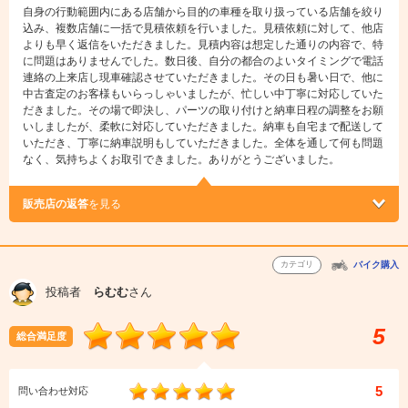
自身の行動範囲内にある店舗から目的の車種を取り扱っている店舗を絞り
込み、複数店舗に一括で見積依頼を行いました。見積依頼に対して、他店
よりも早く返信をいただきました。見積内容は想定した通りの内容で、特
に問題はありませんでした。数日後、自分の都合のよいタイミングで電話
連絡の上来店し現車確認させていただきました。その日も暑い日で、他に
中古査定のお客様もいらっしゃいましたが、忙しい中丁寧に対応していた
だきました。その場で即決し、パーツの取り付けと納車日程の調整をお願
いしましたが、柔軟に対応していただきました。納車も自宅まで配送して
いただき、丁寧に納車説明もしていただきました。全体を通して何も問題
なく、気持ちよくお取引できました。ありがとうございました。
販売店の返答
を見る
カテゴリ
バイク購入
投稿者
らむむ
さん
5
総合満足度
5
問い合わせ対応