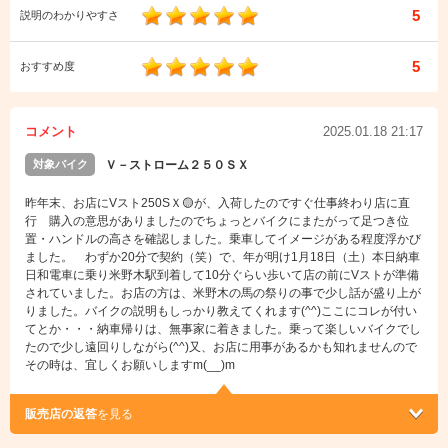
5
説明のわかりやすさ
5
おすすめ度
コメント
2025.01.18 21:17
対象バイク
Ｖ－ストローム２５０ＳＸ
昨年末、お店にVスト250SＸ🟡が、入荷したのですぐ仕事終わり店に直
行 購入の意思がありましたのでちょっとバイクにまたがって足つき位
置・ハンドルの高さを確認しました。乗車してイメージがある程度浮かび
ました。 わずか20分で契約（笑）で、年が明け1月18日（土）本日納車
日和電車に乗り米野木駅到着して10分ぐらい歩いて店の前にVストが準備
されていました。お店の方は、米野木の馬の祭りの事で少し話が盛り上が
りました。バイクの説明もしっかり教えてくれます(^^)ここにコレが付い
てとか・・・納車帰りは、無事家に着きました。乗って楽しいバイクでし
たので少し遠回りしながら(^^)又、お店に用事があるかも知れませんので
その時は、宜しくお願いしますm(__)m
販売店の返答
を見る