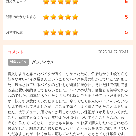
5
対応スピード
5
説明のわかりやすさ
5
おすすめ度
コメント
2025.04.27 06:41
対象バイク
グラディウス
購入しようと思ったバイクが近くになかったため、住居地から比較的近く
行きやすいバイク屋さんということでバイクを見に行かせていただきまし
た。展示されているバイクのどれもが綺麗に磨かれ、それだけで信用でき
る店と思い契約させてもらいました。バイクの状態、価格とも納得できる
ものでした。納車にあたりたくさんのお願いごとをさせていただきました
が、快く引き受けていただきました。今までたくさんのバイクをいろいろ
な店で購入してきましたが、ここまで気持ちよく購入できたことはありま
せん。大手チェーン店でも１か月しかつかない保証が３か月もついてきた
こと、新車でもなくなった無料１か月点検がついてきたことも含め、もし
近くに住んでいるなら、ぜひとも今後もこのお店で購入したいと思わせる
お店でした。納車された帰りにちょっとした不具合を見つけ電話させてい
ただきましたが、快く修理に応じていただいたこともとても好印象です。