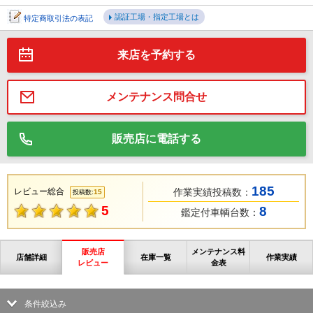
認証工場・指定工場とは
特定商取引法の表記
来店を予約する
メンテナンス問合せ
販売店に電話する
185
レビュー総合
作業実績投稿数：
15
投稿数:
5
8
鑑定付車輌台数：
販売店
メンテナンス料
店舗詳細
在庫一覧
作業実績
レビュー
金表
条件絞込み