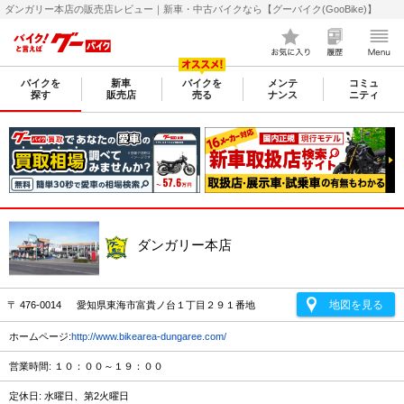
ダンガリー本店の販売店レビュー｜新車・中古バイクなら【グーバイク(GooBike)】
バイクを
新車
バイクを
メンテ
コミュ
探す
販売店
売る
ナンス
ニティ
ダンガリー本店
地図を見る
〒 476-0014 愛知県東海市富貴ノ台１丁目２９１番地
ホームページ:
http://www.bikearea-dungaree.com/
営業時間: １０：００～１９：００
定休日: 水曜日、第2火曜日