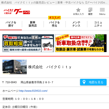
株式会社 バイクＣｉｔｙの販売店レビュー｜新車・中古バイクなら【グーバイク(GooBike)】
バイクを
新車
バイクを
メンテ
コミュ
探す
販売店
売る
ナンス
ニティ
株式会社 バイクＣｉｔｙ
地図を見る
〒 710-0043 岡山県倉敷市羽島２８０-７
ホームページ:
http://www.819410.com/
営業時間: １０：００～１８：００
定休日: 土曜日日曜日（午前）