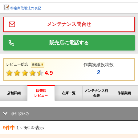
特定商取引法の表記
メンテナンス問合せ
販売店に電話する
レビュー総合
作業実績投稿数
9
投稿数:
2
4.9
販売店
メンテナンス料
店舗詳細
在庫一覧
作業実績
レビュー
金表
条件絞込み
9件中
1～9件
を表示