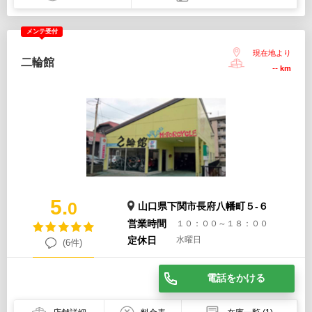
メンテ受付
現在地より
二輪館
--
km
5.
0
山口県下関市長府八幡町５-６
営業時間
１０：００～１８：００
定休日
水曜日
(6件)
電話をかける