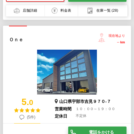
店舗詳細
料金表
在庫一覧
(28)
現在地より
Ｏｎｅ
--
km
5.
0
山口県宇部市吉見９７０-７
営業時間
１０：００～１９：００
定休日
不定休
(5件)
電話をかける