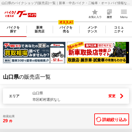
山口県のバイクショップ(販売店)一覧｜新車・中古バイク・二輪車・オートバイ情報なら【グーバイク(GooBike)】
バイクを
新車
バイクを
メンテ
コミュ
探す
販売店
売る
ナンス
ニティ
山口県
の販売店一覧
山口県
エリア
変更
市区町村選択なし
検索結果
詳細絞り込み
29
件