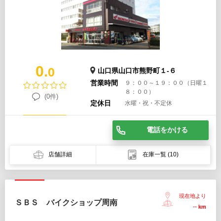
0.
0
山口県山口市熊野町１-６
営業時間
９：００～１９：００（日曜１
８：００）
(0件)
定休日
水曜・祝・不定休
電話をかける
店舗詳細
在庫一覧
(10)
現在地より
ＳＢＳ バイクショップ周南
--
km