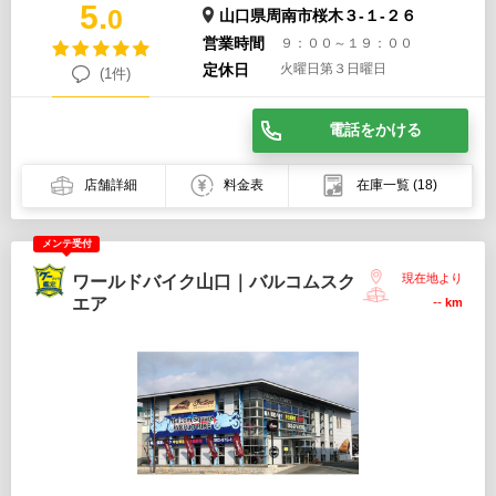
5.
0
山口県周南市桜木３-１-２６
営業時間
９：００～１９：００
定休日
火曜日第３日曜日
(1件)
電話をかける
店舗詳細
料金表
在庫一覧
(18)
メンテ受付
現在地より
ワールドバイク山口｜バルコムスク
エア
--
km