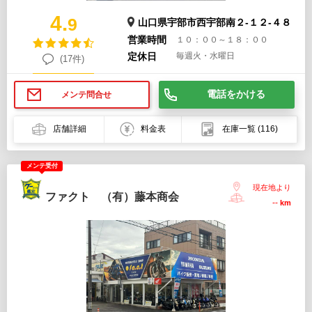
4.
9
山口県宇部市西宇部南２-１２-４８
営業時間
１０：００～１８：００
定休日
毎週火・水曜日
(17件)
電話をかける
メンテ問合せ
店舗詳細
料金表
在庫一覧
(116)
メンテ受付
現在地より
ファクト （有）藤本商会
--
km