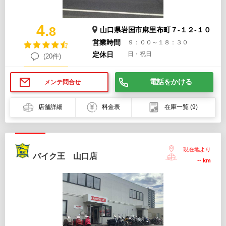
4.
8
山口県岩国市麻里布町７-１２-１０
営業時間
９：００～１８：３０
定休日
日・祝日
(20件)
電話をかける
メンテ問合せ
店舗詳細
料金表
在庫一覧
(9)
現在地より
バイク王 山口店
--
km