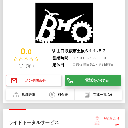
0.
0
山口県萩市土原６１１-５３
営業時間
９：００～１８：００
定休日
毎週火曜日第1・第3日曜日
(0件)
電話をかける
メンテ問合せ
店舗詳細
料金表
在庫一覧
(5)
現在地より
ライドトータルサービス
--
km