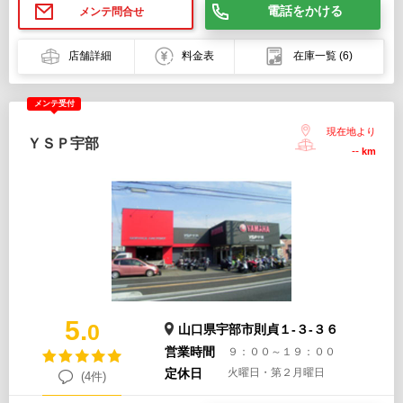
電話をかける
メンテ問合せ
店舗詳細
料金表
在庫一覧
(6)
メンテ受付
現在地より
ＹＳＰ宇部
--
km
5.
0
山口県宇部市則貞１-３-３６
営業時間
９：００～１９：００
定休日
火曜日・第２月曜日
(4件)