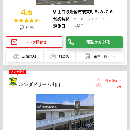
4.
9
山口県岩国市装束町５-８-２８
営業時間
９：００～１９：３０
定休日
火曜日
(8件)
電話をかける
メンテ問合せ
店舗詳細
料金表
在庫一覧
(33)
メンテ受付
現在地より
ホンダドリーム山口
--
km