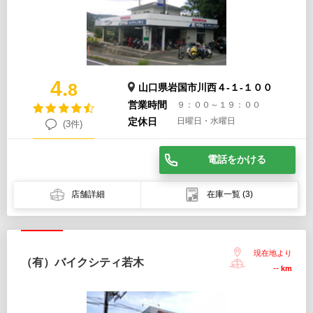
4.
8
山口県岩国市川西４-１-１００
営業時間
９：００～１９：００
定休日
日曜日・水曜日
(3件)
電話をかける
店舗詳細
在庫一覧
(3)
現在地より
（有）バイクシティ若木
--
km