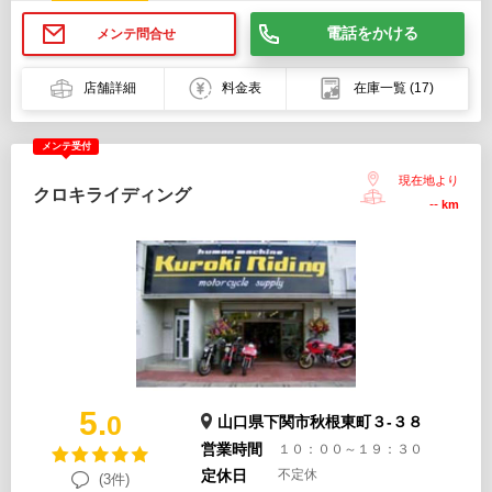
電話をかける
メンテ問合せ
店舗詳細
料金表
在庫一覧
(17)
メンテ受付
現在地より
クロキライディング
--
km
5.
0
山口県下関市秋根東町３-３８
営業時間
１０：００～１９：３０
定休日
不定休
(3件)