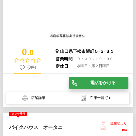
0.
0
山口県下松市望町５-３-３１
営業時間
９：００～１９：００
定休日
水曜日・第２日曜日
(0件)
電話をかける
店舗詳細
在庫一覧
(2)
メンテ受付
現在地より
バイクハウス オータニ
--
km