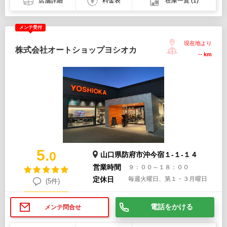
店舗詳細
料金表
在庫一覧
(1)
メンテ受付
現在地より
株式会社オートショップヨシオカ
--
km
5.
0
山口県防府市沖今宿１-１-１４
営業時間
９：００～１８：００
定休日
毎週火曜日、第１・３月曜日
(5件)
電話をかける
メンテ問合せ