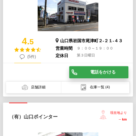
4.
5
山口県岩国市尾津町２-２１-４３
営業時間
９：００～１９：００
定休日
第３日曜日
(5件)
電話をかける
店舗詳細
在庫一覧
(4)
現在地より
（有）山口ポインター
--
km