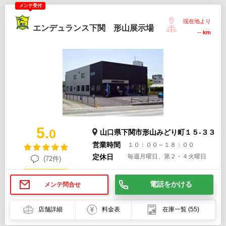
メンテ受付
現在地より
エンデュランス下関 形山展示場
--
km
5.
0
山口県下関市形山みどり町１５-３３
営業時間
１０：００～１８：００
定休日
毎週月曜日、第２・４火曜日
(72件)
電話をかける
メンテ問合せ
店舗詳細
料金表
在庫一覧
(55)