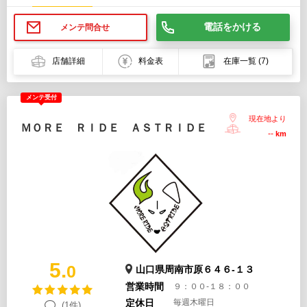
電話をかける
メンテ問合せ
店舗詳細
料金表
在庫一覧
(7)
メンテ受付
現在地より
ＭＯＲＥ ＲＩＤＥ ＡＳＴＲＩＤＥ
--
km
5.
0
山口県周南市原６４６-１３
営業時間
９：００-１８：００
定休日
毎週木曜日
(1件)