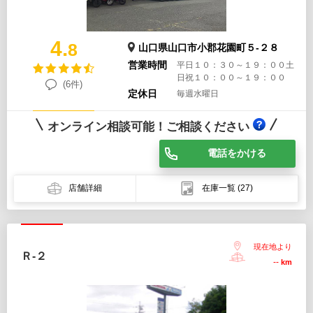
4.
8
山口県山口市小郡花園町５-２８
営業時間
平日１０：３０～１９：００土
日祝１０：００～１９：００
(6件)
定休日
毎週水曜日
オンライン相談可能！ご相談ください
電話をかける
店舗詳細
在庫一覧
(27)
現在地より
Ｒ-２
--
km