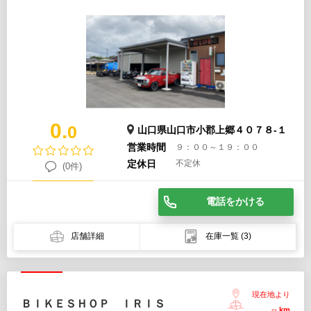
0.
0
山口県山口市小郡上郷４０７８-１
営業時間
９：００～１９：００
定休日
不定休
(0件)
電話をかける
店舗詳細
在庫一覧
(3)
現在地より
ＢＩＫＥＳＨＯＰ ＩＲＩＳ
--
km