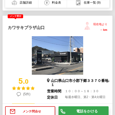
店舗詳細
料金表
在庫一覧
(9)
メンテ受付
現在地より
カワサキプラザ山口
--
km
5.
0
山口県山口市小郡下郷３３７０番地-
１
営業時間
１０：００～１８：３０
(5件)
定休日
毎週水曜日、第2・第4火曜日
電話をかける
メンテ問合せ