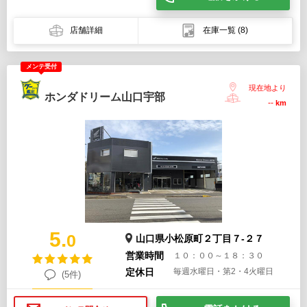
店舗詳細
在庫一覧
(8)
メンテ受付
現在地より
ホンダドリーム山口宇部
--
km
5.
0
山口県小松原町２丁目７-２７
営業時間
１０：００～１８：３０
定休日
毎週水曜日・第2・4火曜日
(5件)