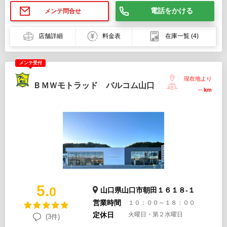
電話をかける
メンテ問合せ
店舗詳細
料金表
在庫一覧
(4)
メンテ受付
現在地より
ＢＭＷモトラッド バルコム山口
--
km
5.
0
山口県山口市朝田１６１８-１
営業時間
１０：００～１８：００
定休日
火曜日・第２水曜日
(3件)