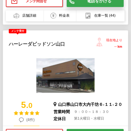
電話をかける
メンテ問合せ
店舗詳細
料金表
在庫一覧
(44)
メンテ受付
現在地より
ハーレーダビッドソン山口
--
km
5.
0
山口県山口市大内千坊６-１１-２０
営業時間
９：００～１８：３０
定休日
第1火曜日・水曜日
(4件)