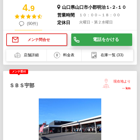
4.
9
山口県山口市小郡明治１-２-１０
営業時間
１０：００～１８：００
定休日
火曜日・第２水曜日
(90件)
電話をかける
メンテ問合せ
店舗詳細
料金表
在庫一覧
(33)
メンテ受付
現在地より
ＳＢＳ宇部
--
km