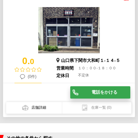
0.
0
山口県下関市大和町１-１４-５
営業時間
１０：００-１８：００
定休日
不定休
(0件)
電話をかける
店舗詳細
在庫一覧
(0)