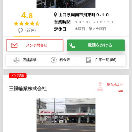
4.
8
山口県周南市河東町９-１０
営業時間
１０：００～１８：３０
定休日
水曜日・第２火曜日
(27件)
電話をかける
メンテ問合せ
店舗詳細
料金表
在庫一覧
(86)
メンテ受付
現在地より
三福輪業株式会社
--
km