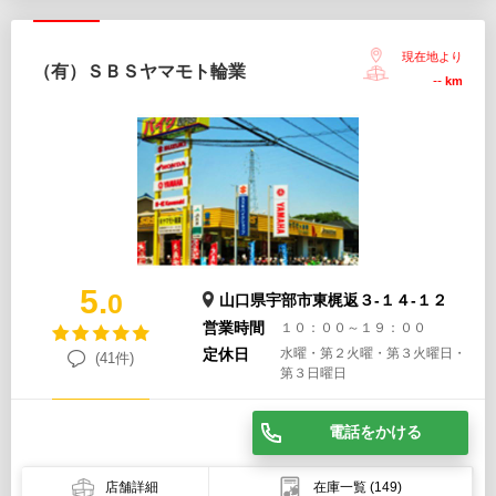
現在地より
（有）ＳＢＳヤマモト輪業
--
km
5.
0
山口県宇部市東梶返３-１４-１２
営業時間
１０：００～１９：００
定休日
水曜・第２火曜・第３火曜日・
(41件)
第３日曜日
電話をかける
店舗詳細
在庫一覧
(149)