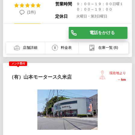
営業時間
９：００～１９：００日曜１
０：００～１９：００
(1件)
定休日
火曜日・第3日曜日
電話をかける
店舗詳細
料金表
在庫一覧
(6)
メンテ受付
現在地より
（有）山本モータース久米店
--
km