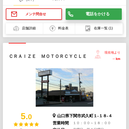
電話をかける
メンテ問合せ
店舗詳細
料金表
在庫一覧
(1)
現在地より
ＣＲＡＩＺＥ ＭＯＴＯＲＣＹＣＬＥ
--
km
5.
0
山口県下関市武久町１-１８-４
営業時間
１０：００～１８：００