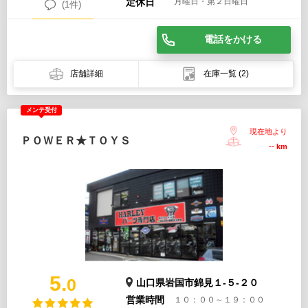
定休日
月曜日・第２日曜日
(1件)
電話をかける
店舗詳細
在庫一覧
(2)
メンテ受付
現在地より
ＰＯＷＥＲ★ＴＯＹＳ
--
km
5.
0
山口県岩国市錦見１-５-２０
営業時間
１０：００～１９：００