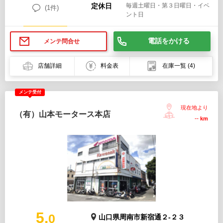
定休日
毎週土曜日・第３日曜日・イベ
(1件)
ント日
電話をかける
メンテ問合せ
店舗詳細
料金表
在庫一覧
(4)
メンテ受付
現在地より
（有）山本モータース本店
--
km
5.
0
山口県周南市新宿通２-２３