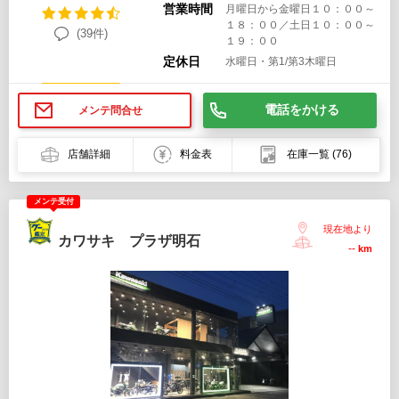
営業時間
月曜日から金曜日１０：００～
１８：００／土日１０：００～
(39件)
１９：００
定休日
水曜日・第1/第3木曜日
電話をかける
メンテ問合せ
店舗詳細
料金表
在庫一覧
(76)
メンテ受付
現在地より
カワサキ プラザ明石
--
km