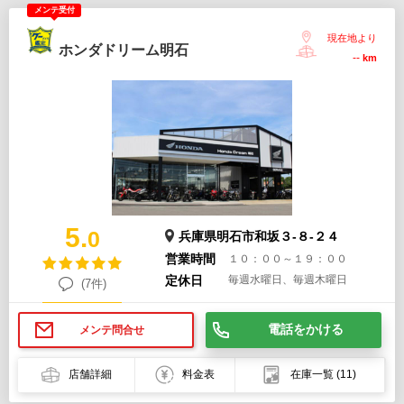
メンテ受付
現在地より
ホンダドリーム明石
--
km
5.
0
兵庫県明石市和坂３-８-２４
営業時間
１０：００～１９：００
定休日
毎週水曜日、毎週木曜日
(7件)
電話をかける
メンテ問合せ
店舗詳細
料金表
在庫一覧
(11)