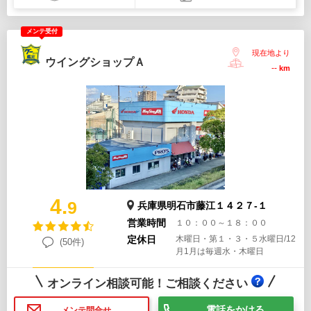
メンテ受付
現在地より
ウイングショップＡ
--
km
4.
9
兵庫県明石市藤江１４２７-１
営業時間
１０：００～１８：００
定休日
木曜日・第１・３・５水曜日/12
(50件)
月1月は毎週水・木曜日
オンライン相談可能！ご相談ください
電話をかける
メンテ問合せ