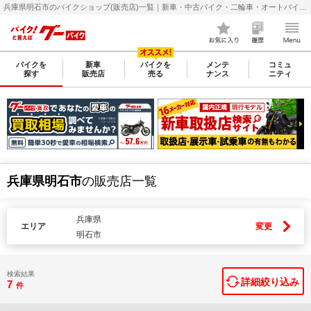
兵庫県明石市のバイクショップ(販売店)一覧｜新車・中古バイク・二輪車・オートバイ情報なら【グーバイク(GooBike)】
バイクを
新車
バイクを
メンテ
コミュ
探す
販売店
売る
ナンス
ニティ
兵庫県明石市
の販売店一覧
兵庫県
エリア
変更
明石市
検索結果
詳細絞り込み
7
件