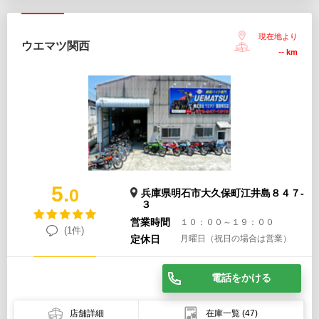
現在地より
ウエマツ関西
--
km
5.
0
兵庫県明石市大久保町江井島８４７-
３
営業時間
１０：００～１９：００
(1件)
定休日
月曜日（祝日の場合は営業）
電話をかける
店舗詳細
在庫一覧
(47)