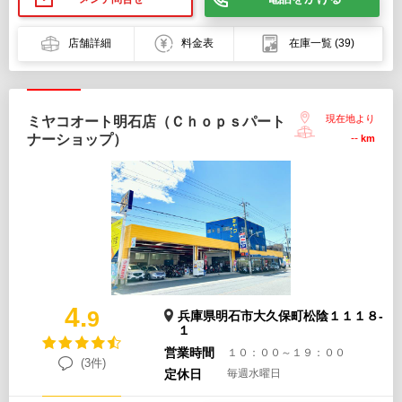
店舗詳細
料金表
在庫一覧
(39)
現在地より
ミヤコオート明石店（Ｃｈｏｐｓパート
ナーショップ）
--
km
4.
9
兵庫県明石市大久保町松陰１１１８-
１
営業時間
１０：００～１９：００
(3件)
定休日
毎週水曜日