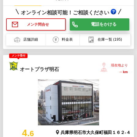
オンライン相談可能！ご相談ください
電話をかける
メンテ問合せ
店舗詳細
料金表
在庫一覧
(195)
メンテ受付
現在地より
オートプラザ明石
--
km
4.
6
兵庫県明石市大久保町福田１６２-４