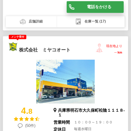
電話をかける
店舗詳細
在庫一覧
(17)
メンテ受付
現在地より
株式会社 ミヤコオート
--
km
4.
8
兵庫県明石市大久保町松陰１１１８-
１
営業時間
１０：００～１９：００
(50件)
定休日
毎週水曜日