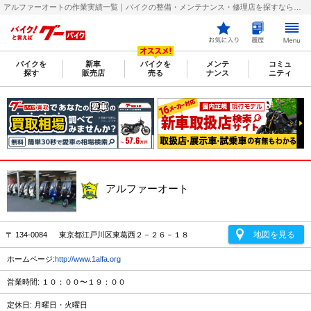
アルファーオートの作業実績一覧｜バイクの整備・メンテナンス・修理店を探すなら【グーバイク(GooBike)】
バイクを
新車
バイクを
メンテ
コミュ
探す
販売店
売る
ナンス
ニティ
アルファーオート
地図を見る
〒 134-0084 東京都江戸川区東葛西２－２６－１８
ホームページ:
http://www.1alfa.org
営業時間: １０：００〜１９：００
定休日: 月曜日・火曜日