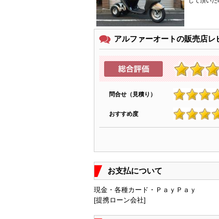
して頂いた
アルファーオートの販売店レ
問合せ（見積り）
4.7
おすすめ度
4.6
お支払について
現金・各種カード・ＰａｙＰａｙ
[提携ローン会社]