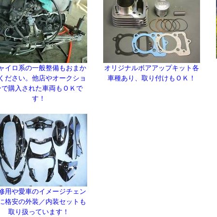
ャイロ系の一般整備もおまか
オリジナルボアアップキット各
ください。他店やオークショ
車種あり、取り付けもＯＫ！
ンで購入された車両もＯＫで
す！
修用や愛車のイメージチェン
に格安の外装／内装セットも
取り扱っています！