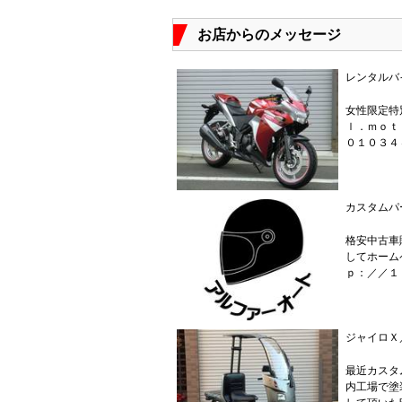
お店からのメッセージ
レンタルバ
女性限定特
ｌ．ｍｏｔ
０１０３４
カスタムパ
格安中古車
してホーム
ｐ：／／１
ジャイロＸ
最近カスタ
内工場で塗