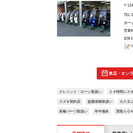
〒13
TEL 
ホー
営業
定休
来店・オン
クレジット・ローン取扱い
２４時間レスキュ
スズキ契約店
盗難保険取扱い
カスタ
各種パーツ取扱い
年中無休
買取りＯ