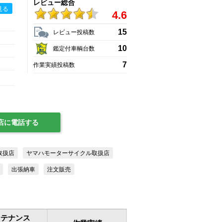
レビュー総合
見る
4.6
15
レビュー投稿数
10
鑑定付車輌台数
7
作業実績投稿数
店に電話する
取扱店
ヤマハモーターサイクル取扱店
出張納車
注文販売
ンテナンス