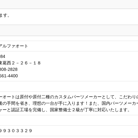
ます。
アルファオート
084
東葛西２－２６－１８
808-2828
661-4400
ーオートは原付や原付二種のカスタムパーツメーカーとして、こだわり
後の手間を省き、理想の一台が手に入ります！また、国内パーツメーカ
ャーと認証工場を完備し、国家整備士２級が丁寧に対応いたします。
９９３０３３２９