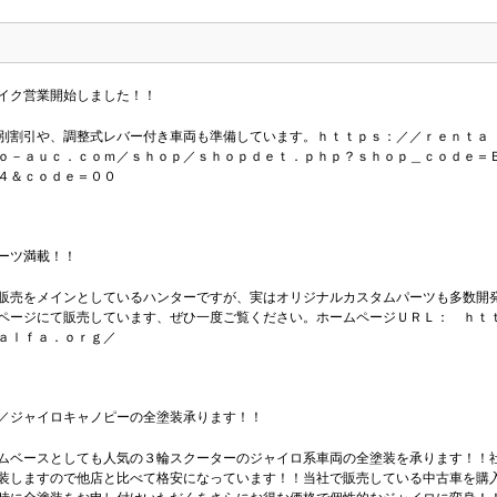
イク営業開始しました！！
別割引や、調整式レバー付き車両も準備しています。ｈｔｔｐｓ：／／ｒｅｎｔａ
ｏ－ａｕｃ．ｃｏｍ／ｓｈｏｐ／ｓｈｏｐｄｅｔ．ｐｈｐ？ｓｈｏｐ＿ｃｏｄｅ＝
４＆ｃｏｄｅ＝００
ーツ満載！！
販売をメインとしているハンターですが、実はオリジナルカスタムパーツも多数開
ページにて販売しています、ぜひ一度ご覧ください。ホームページＵＲＬ： ｈｔ
ａｌｆａ．ｏｒｇ／
／ジャイロキャノピーの全塗装承ります！！
ムベースとしても人気の３輪スクーターのジャイロ系車両の全塗装を承ります！！
装しますので他店と比べて格安になっています！！当社で販売している中古車を購