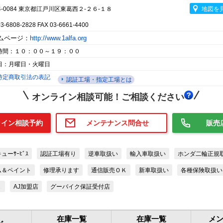
4-0084 東京都江戸川区東葛西２-２６-１８
地図を
03-6808-2828 FAX 03-6661-4400
ムページ：
http://www.1alfa.org
時間：１０：００～１９：００
日：月曜日・火曜日
特定商取引法の表記
認証工場・指定工場とは
オンライン相談可能！ご相談ください
ライン相談予約
メンテナンス問合せ
販売
ーｻｰﾋﾞｽ
認証工場有り
逆車取扱い
輸入車取扱い
ホンダ二輪正規
ム＆ペイント
修理承ります
通信販売ＯＫ
新車取扱い
各種保険取扱い
Ｋ
AJ加盟店
グーバイク保証受付店
在庫一覧
在庫一覧
メ