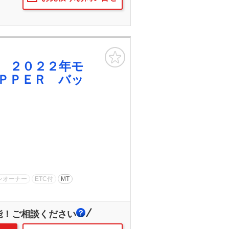
お気に入り
 ２０２２年モ
ＰＰＥＲ バッ
ンオーナー
ETC付
MT
能！ご相談ください