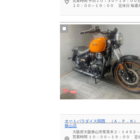
営業時間
平日１０：３０～１９：００
１０：００～１９：００
定休日
毎週
オートパラダイス関西 （Ａ．Ｐ．Ｋ）
狭山店
大阪府大阪狭山市茱萸木２－１４５２－
営業時間
１０：００～１９：００
定