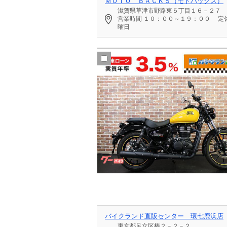
ＭＯＴＯ ＢＡＣＫＳ（モトバックス）
滋賀県草津市野路東５丁目１６－２７
営業時間
１０：００～１９：００
定
曜日
バイクランド直販センター 環七鹿浜店
東京都足立区椿２－２－２