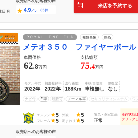
販売店へのお客様の声
来店を予約する
4.9
85件
／5
休日
月
ＲＯＹＡＬ ＥＮＦＩＥＬＤ
複数画像
動画
メテオ３５０ ファイヤーボール
車両価格
支払総額
62
75
.8
.4
万円
万円
モデル年式
初度登録年
走行距離
車検/自賠責
修復歴
2022年
2022年
188Km
車検無し
なし
ナビ付
FI車
通販可
ノーマル車
セキュリティシステム
ワ
5
5
電気・保安部品
車両状態
エンジン
外観
クリック
5
5
正常
フレーム
足まわり
販売店へのお客様の声