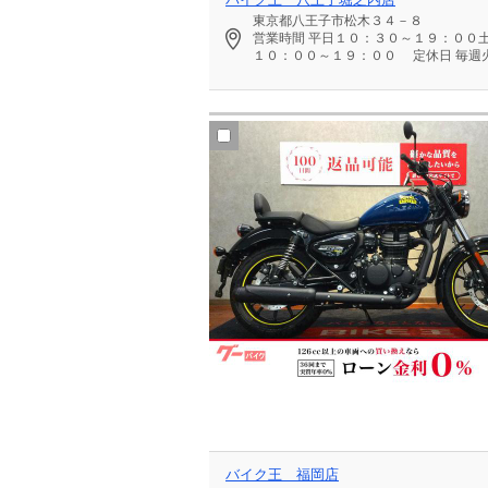
東京都八王子市松木３４－８
営業時間
平日１０：３０～１９：００
１０：００～１９：００
定休日
毎週
バイク王 福岡店