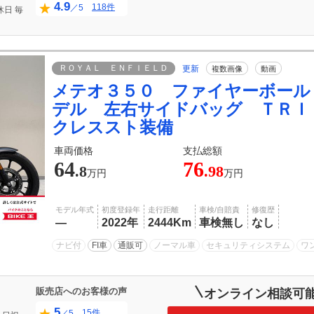
4.9
118件
／5
休日
毎
ＲＯＹＡＬ ＥＮＦＩＥＬＤ
更新
複数画像
動画
メテオ３５０ ファイヤーボール
デル 左右サイドバッグ ＴＲＩ
クレススト装備
車両価格
支払総額
64
76
.8
.98
万円
万円
モデル年式
初度登録年
走行距離
車検/自賠責
修復歴
―
2022年
2444Km
車検無し
なし
ナビ付
FI車
通販可
ノーマル車
セキュリティシステム
ワ
販売店へのお客様の声
オンライン相談可
5
15件
／5