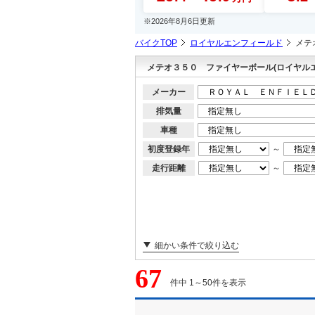
※2026年8月6日更新
バイクTOP
ロイヤルエンフィールド
メテ
メテオ３５０ ファイヤーボール(ロイヤル
メーカー
排気量
車種
初度登録年
～
走行距離
～
細かい条件で絞り込む
67
件中 1～50件を表示