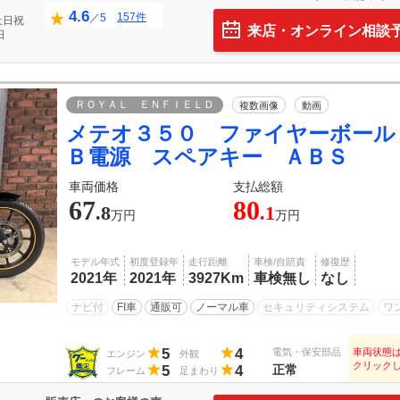
4.6
157件
／5
土日祝
来店・オンライン相談
日
ＲＯＹＡＬ ＥＮＦＩＥＬＤ
複数画像
動画
メテオ３５０ ファイヤーボール
Ｂ電源 スペアキー ＡＢＳ
車両価格
支払総額
67
80
.8
.1
万円
万円
モデル年式
初度登録年
走行距離
車検/自賠責
修復歴
2021年
2021年
3927Km
車検無し
なし
ナビ付
FI車
通販可
ノーマル車
セキュリティシステム
ワ
5
4
電気・保安部品
車両状態
エンジン
外観
クリック
5
4
正常
フレーム
足まわり