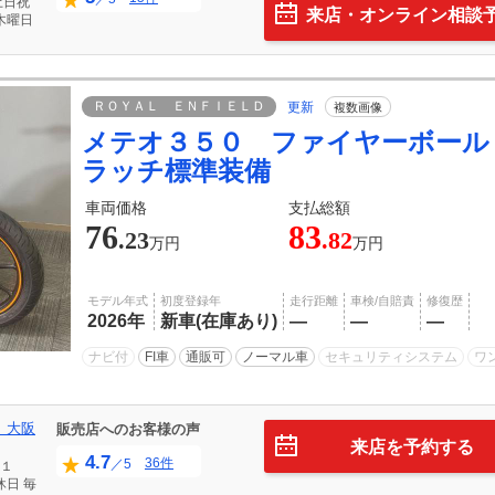
土日祝
来店・オンライン相談
木曜日
ＲＯＹＡＬ ＥＮＦＩＥＬＤ
更新
複数画像
メテオ３５０ ファイヤーボール
ラッチ標準装備
車両価格
支払総額
76
83
.23
.82
万円
万円
モデル年式
初度登録年
走行距離
車検/自賠責
修復歴
2026年
新車(在庫あり)
―
―
―
ナビ付
FI車
通販可
ノーマル車
セキュリティシステム
ワ
 大阪
販売店へのお客様の声
来店を予約する
4.7
36件
／5
１
休日
毎