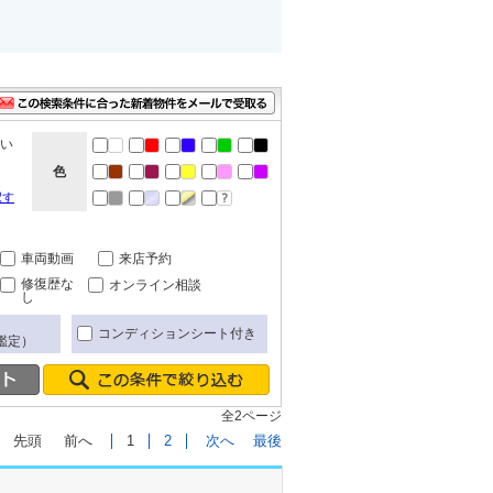
ない
色
択す
車両動画
来店予約
修復歴な
オンライン相談
し
コンディションシート付き
鑑定）
全2ページ
先頭
前へ
1
2
次へ
最後