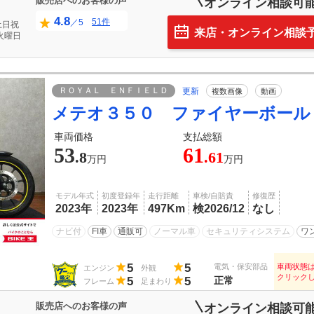
販売店へのお客様の声
オンライン相談可
4.8
51件
／5
土日祝
来店・オンライン相談
火曜日
ＲＯＹＡＬ ＥＮＦＩＥＬＤ
更新
複数画像
動画
メテオ３５０ ファイヤーボール
車両価格
支払総額
53
61
.8
.61
万円
万円
モデル年式
初度登録年
走行距離
車検/自賠責
修復歴
2023年
2023年
497Km
検2026/12
なし
ナビ付
FI車
通販可
ノーマル車
セキュリティシステム
ワ
5
5
電気・保安部品
車両状態
エンジン
外観
クリック
5
5
正常
フレーム
足まわり
販売店へのお客様の声
オンライン相談可