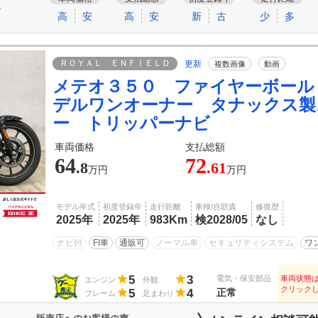
す
高
安
高
安
新
古
少
多
ＲＯＹＡＬ ＥＮＦＩＥＬＤ
更新
複数画像
動画
メテオ３５０ ファイヤーボール
デルワンオーナー タナックス製
ー トリッパーナビ
車両価格
支払総額
64
72
.8
.61
万円
万円
モデル年式
初度登録年
走行距離
車検/自賠責
修復歴
2025年
2025年
983Km
検2028/05
なし
ナビ付
FI車
通販可
ノーマル車
セキュリティシステム
ワ
5
3
電気・保安部品
車両状態
エンジン
外観
クリック
5
4
正常
フレーム
足まわり