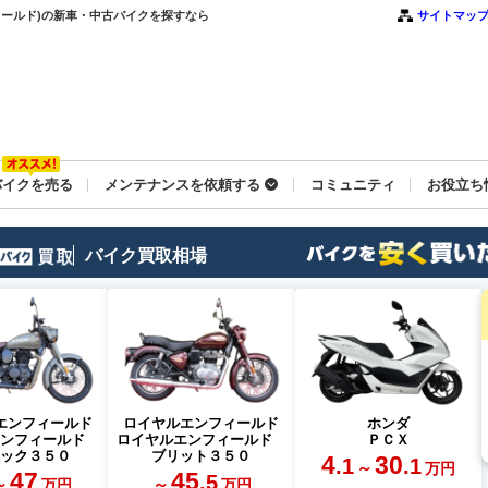
ールド)の新車・中古バイクを探すなら
サイトマッ
バイクを売る
メンテナンスを依頼する
コミュニティ
お役立ち
バイク買取相場
エンフィールド
ロイヤルエンフィールド
ホンダ
エンフィールド
ロイヤルエンフィールド
ＰＣＸ
シック３５０
ブリット３５０
4
30
.1
.1
～
万円
47
45
.5
～
～
万円
万円