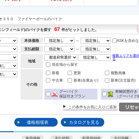
オ３５０ ファイヤーボールのバイク
67
エンフィールド)のバイクを探す
件がヒットしました。
本体価格
～
ASKを含め
支払総額
～
複数エリアを選
る
地域
現在地から探す
新着
更新
複数画像
中古車
新車(在庫あり)
新車(注文販売)
その他
グーバイク
車輌状態付き
保証付きプラン
（グーバイク
この条件をお気に入りに追加
価格相場表
カタログを見る
車両価格
支払総額
初度登録年
走行距離