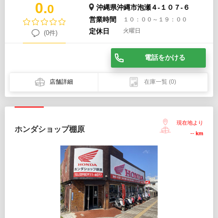
0.
0
沖縄県沖縄市泡瀬４-１０７-６
営業時間
１０：００～１９：００
定休日
火曜日
(0件)
電話をかける
店舗詳細
在庫一覧
(0)
現在地より
ホンダショップ棚原
--
km