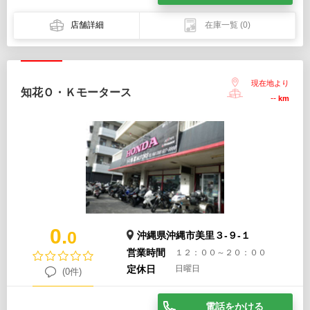
店舗詳細
在庫一覧
(0)
現在地より
知花Ｏ・Ｋモータース
--
km
0.
0
沖縄県沖縄市美里３-９-１
営業時間
１２：００～２０：００
定休日
日曜日
(0件)
電話をかける