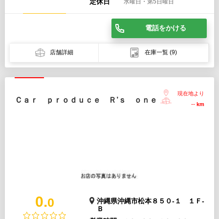
定休日
水曜日・第5日曜日
電話をかける
店舗詳細
在庫一覧
(9)
現在地より
Ｃａｒ ｐｒｏｄｕｃｅ Ｒ’ｓ ｏｎｅ
--
km
0.
0
沖縄県沖縄市松本８５０-１ １Ｆ-
Ｂ