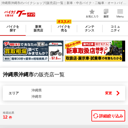
沖縄県沖縄市のバイクショップ(販売店)一覧｜新車・中古バイク・二輪車・オートバイ情報なら【グーバイク(GooBike)】
バイクを
新車
バイクを
メンテ
コミュ
探す
販売店
売る
ナンス
ニティ
沖縄県沖縄市
の販売店一覧
沖縄県
エリア
変更
沖縄市
検索結果
詳細絞り込み
12
件