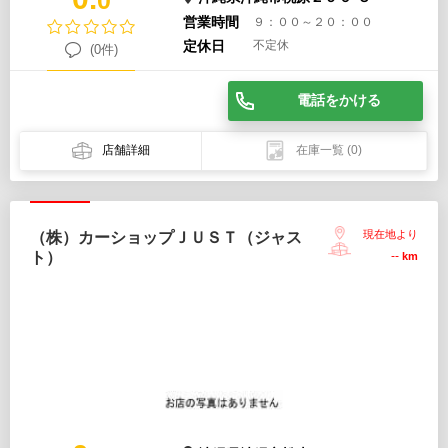
0
営業時間
９：００～２０：００
定休日
不定休
(0件)
電話をかける
店舗詳細
在庫一覧
(0)
現在地より
（株）カーショップＪＵＳＴ（ジャス
ト）
--
km