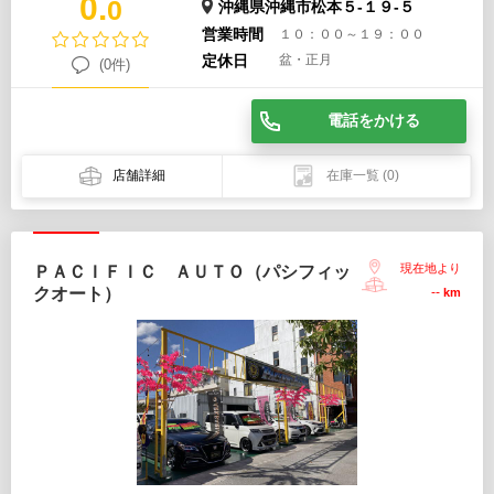
0.
0
沖縄県沖縄市松本５-１９-５
営業時間
１０：００～１９：００
定休日
盆・正月
(0件)
電話をかける
店舗詳細
在庫一覧
(0)
現在地より
ＰＡＣＩＦＩＣ ＡＵＴＯ（パシフィッ
クオート）
--
km