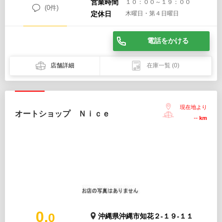
営業時間
１０：００～１９：００
(0件)
定休日
木曜日・第４日曜日
電話をかける
店舗詳細
在庫一覧
(0)
現在地より
オートショップ Ｎｉｃｅ
--
km
0.
0
沖縄県沖縄市知花２-１９-１１