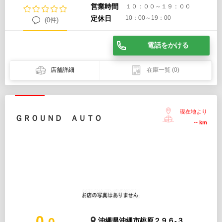
営業時間
１０：００～１９：００
定休日
10：00～19：00
(0件)
電話をかける
店舗詳細
在庫一覧
(0)
現在地より
ＧＲＯＵＮＤ ＡＵＴＯ
--
km
0.
沖縄県沖縄市桃原２９６-３