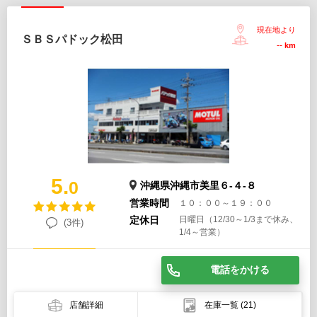
現在地より
ＳＢＳパドック松田
--
km
5.
0
沖縄県沖縄市美里６-４-８
営業時間
１０：００～１９：００
定休日
日曜日（12/30～1/3まで休み、
(3件)
1/4～営業）
電話をかける
店舗詳細
在庫一覧
(21)