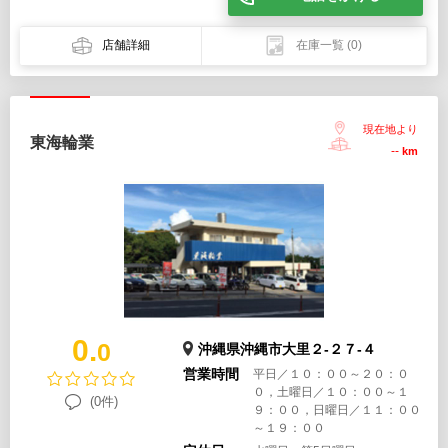
店舗詳細
在庫一覧
(0)
現在地より
東海輪業
--
km
0.
0
沖縄県沖縄市大里２-２７-４
営業時間
平日／１０：００～２０：０
０，土曜日／１０：００～１
(0件)
９：００，日曜日／１１：００
～１９：００