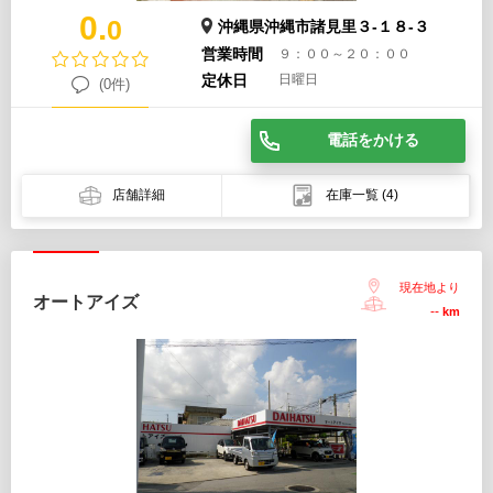
0.
0
沖縄県沖縄市諸見里３-１８-３
営業時間
９：００～２０：００
定休日
日曜日
(0件)
電話をかける
店舗詳細
在庫一覧
(4)
現在地より
オートアイズ
--
km