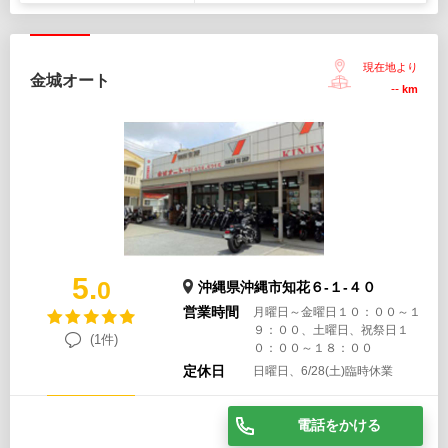
現在地より
金城オート
--
km
5.
0
沖縄県沖縄市知花６-１-４０
営業時間
月曜日～金曜日１０：００～１
９：００、土曜日、祝祭日１
(1件)
０：００～１８：００
定休日
日曜日、6/28(土)臨時休業
電話をかける