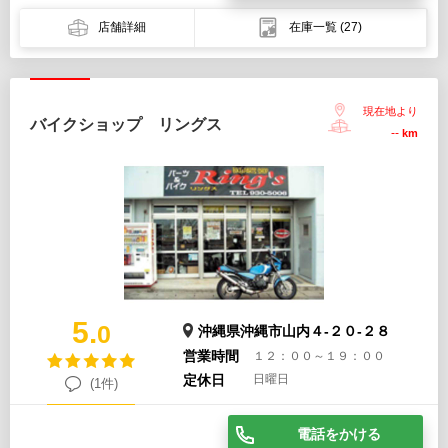
店舗詳細
在庫一覧
(27)
現在地より
バイクショップ リングス
--
km
5.
0
沖縄県沖縄市山内４-２０-２８
営業時間
１２：００～１９：００
定休日
日曜日
(1件)
電話をかける