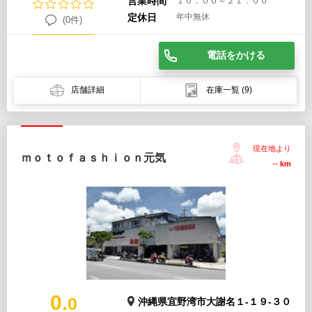
営業時間
１０：００～２１：００
定休日
年中無休
(0件)
電話をかける
店舗詳細
在庫一覧
(9)
現在地より
ｍｏｔｏｆａｓｈｉｏｎ元気
--
km
0.
0
沖縄県宜野湾市大謝名１-１９-３０