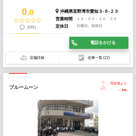
0.
0
沖縄県宜野湾市愛知３-６-２３
営業時間
１０：００～２０：００
定休日
日曜日、祝祭日
(0件)
電話をかける
店舗詳細
在庫一覧
(22)
現在地より
ブルームーン
--
km