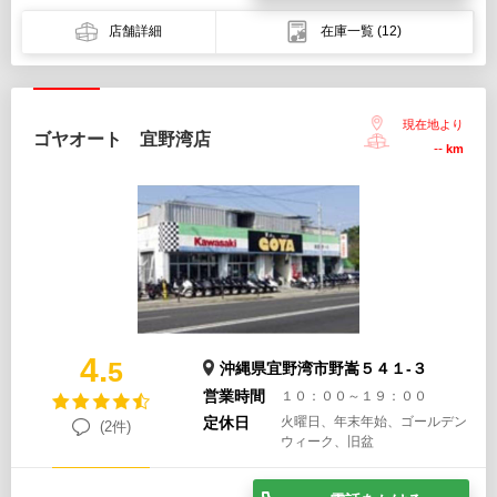
店舗詳細
在庫一覧
(12)
現在地より
ゴヤオート 宜野湾店
--
km
4.
5
沖縄県宜野湾市野嵩５４１-３
営業時間
１０：００～１９：００
定休日
火曜日、年末年始、ゴールデン
(2件)
ウィーク、旧盆