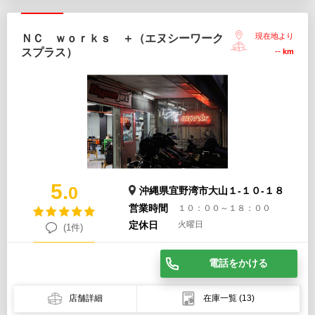
現在地より
ＮＣ ｗｏｒｋｓ ＋（エヌシーワーク
スプラス）
--
km
5.
0
沖縄県宜野湾市大山１-１０-１８
営業時間
１０：００～１８：００
定休日
火曜日
(1件)
電話をかける
店舗詳細
在庫一覧
(13)