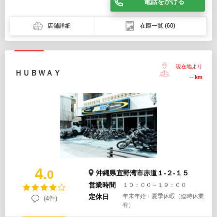
電話をかける
店舗詳細
在庫一覧
(60)
現在地より
ＨＵＢＷＡＹ
--
km
4.
0
沖縄県宜野湾市赤道１-２-１５
営業時間
１０：００～１９：００
定休日
年末年始・夏季休暇（臨時休業
(4件)
有）