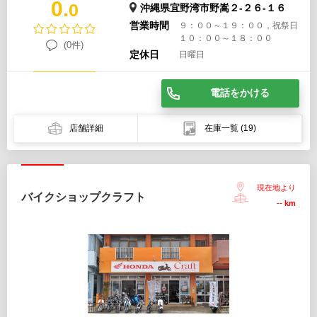
0.
0
沖縄県宜野湾市野嵩２-２６-１６
営業時間
９：００～１９：００，祝祭日
１０：００～１８：００
(0件)
定休日
日曜日
電話をかける
店舗詳細
在庫一覧
(19)
現在地より
バイクショップクラフト
--
km