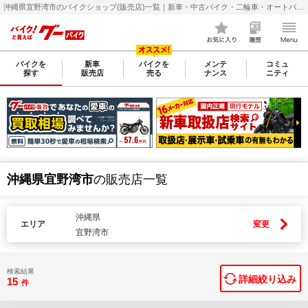
沖縄県宜野湾市のバイクショップ(販売店)一覧｜新車・中古バイク・二輪車・オートバイ情報なら【グーバイク(GooBike)】
バイクを
新車
バイクを
メンテ
コミュ
探す
販売店
売る
ナンス
ニティ
沖縄県宜野湾市
の販売店一覧
沖縄県
エリア
変更
宜野湾市
検索結果
詳細絞り込み
15
件