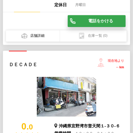
定休日
月曜日
電話をかける
店舗詳細
在庫一覧
(0)
現在地より
ＤＥＣＡＤＥ
--
km
0.
0
沖縄県宜野湾市普天間１-３０-６