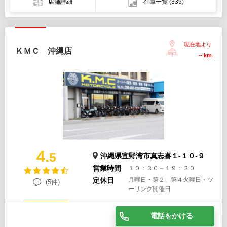
店舗詳細
在庫一覧
(339)
現在地より
ＫＭＣ 沖縄店
--
km
4.
5
沖縄県宜野湾市真志喜１-１０-９
営業時間
１０：３０～１９：３０
定休日
月曜日・第２、第４火曜日・ツ
(5件)
ーリング開催日
電話をかける