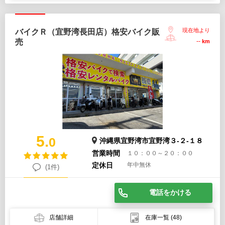
現在地より
バイクＲ（宜野湾長田店）格安バイク販
売
--
km
5.
0
沖縄県宜野湾市宜野湾３-２-１８
営業時間
１０：００～２０：００
定休日
年中無休
(1件)
電話をかける
店舗詳細
在庫一覧
(48)