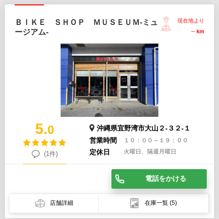
現在地より
ＢＩＫＥ ＳＨＯＰ ＭＵＳＥＵＭ-ミュ
ージアム-
--
km
5.
0
沖縄県宜野湾市大山２-３２-１
営業時間
１０：００～１９：００
定休日
火曜日、隔週月曜日
(1件)
電話をかける
店舗詳細
在庫一覧
(5)