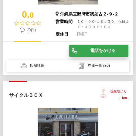
0.
0
沖縄県宜野湾市我如古２-９-２
営業時間
１０：００-１８：３０、祝日１
１：００-１６：００
(0件)
定休日
日曜日
電話をかける
店舗詳細
在庫一覧
(30)
現在地より
サイクルＢＯＸ
--
km