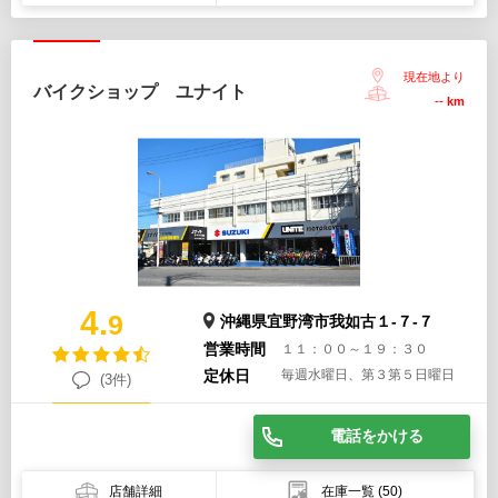
現在地より
バイクショップ ユナイト
--
km
4.
9
沖縄県宜野湾市我如古１-７-７
営業時間
１１：００～１９：３０
定休日
毎週水曜日、第３第５日曜日
(3件)
電話をかける
店舗詳細
在庫一覧
(50)