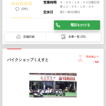
営業時間
９：００～１８：００日曜日営
業１２：００～１８：００
(0件)
定休日
第2／第4日曜日
電話をかける
店舗詳細
在庫一覧
(25)
現在地より
バイクショップくえすと
--
km