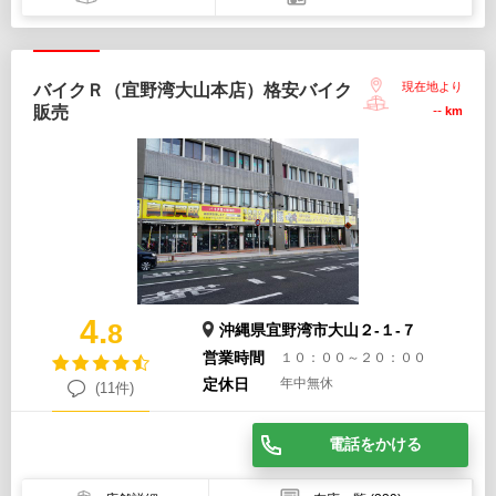
現在地より
バイクＲ（宜野湾大山本店）格安バイク
販売
--
km
4.
8
沖縄県宜野湾市大山２-１-７
営業時間
１０：００～２０：００
定休日
年中無休
(11件)
電話をかける