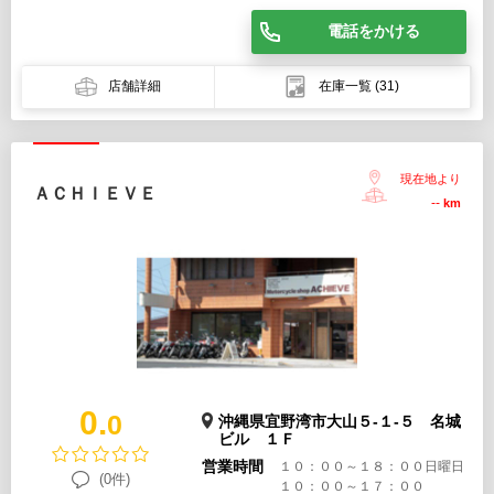
電話をかける
店舗詳細
在庫一覧
(31)
現在地より
ＡＣＨＩＥＶＥ
--
km
0.
0
沖縄県宜野湾市大山５-１-５ 名城
ビル １Ｆ
営業時間
１０：００～１８：００日曜日
(0件)
１０：００～１７：００