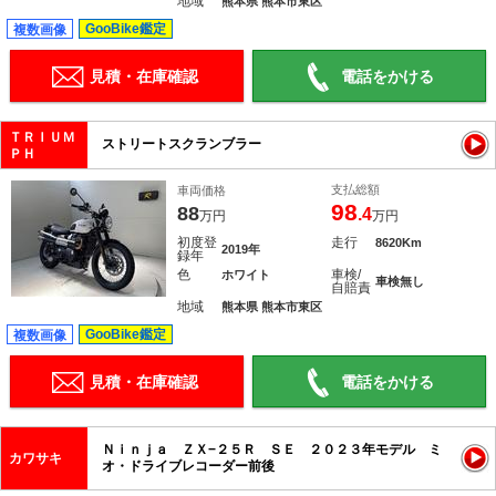
地域
熊本県 熊本市東区
GooBike鑑定
複数画像
見積・在庫確認
電話をかける
ＴＲＩＵＭ
ストリートスクランブラー
ＰＨ
支払総額
車両価格
98
88
.4
万円
万円
初度登
走行
8620Km
2019年
録年
色
車検/
ホワイト
車検無し
自賠責
地域
熊本県 熊本市東区
GooBike鑑定
複数画像
見積・在庫確認
電話をかける
Ｎｉｎｊａ ＺＸ−２５Ｒ ＳＥ ２０２３年モデル ミ
カワサキ
オ・ドライブレコーダー前後