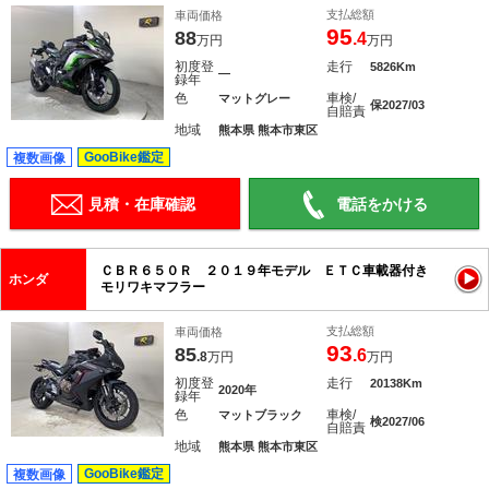
支払総額
車両価格
95
88
.4
万円
万円
初度登
走行
5826Km
―
録年
色
車検/
マットグレー
保2027/03
自賠責
地域
熊本県 熊本市東区
GooBike鑑定
複数画像
見積・在庫確認
電話をかける
ＣＢＲ６５０Ｒ ２０１９年モデル ＥＴＣ車載器付き
ホンダ
モリワキマフラー
支払総額
車両価格
93
85
.6
.8
万円
万円
初度登
走行
20138Km
2020年
録年
色
車検/
マットブラック
検2027/06
自賠責
地域
熊本県 熊本市東区
GooBike鑑定
複数画像