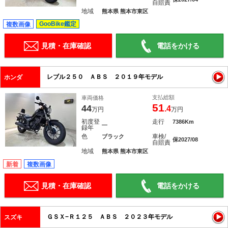
自賠責
地域
熊本県 熊本市東区
GooBike鑑定
複数画像
見積・在庫確認
電話をかける
レブル２５０ ＡＢＳ ２０１９年モデル
ホンダ
支払総額
車両価格
51
44
.4
万円
万円
初度登
走行
7386Km
―
録年
色
車検/
ブラック
保2027/08
自賠責
地域
熊本県 熊本市東区
新着
複数画像
見積・在庫確認
電話をかける
ＧＳＸ−Ｒ１２５ ＡＢＳ ２０２３年モデル
スズキ