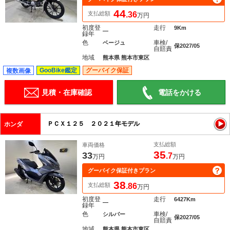
44
支払総額
.36
万円
初度登
走行
9Km
―
録年
色
車検/
ベージュ
保2027/05
自賠責
地域
熊本県 熊本市東区
GooBike鑑定
グーバイク保証
複数画像
見積・在庫確認
電話をかける
ＰＣＸ１２５ ２０２１年モデル
ホンダ
支払総額
車両価格
35
33
.7
万円
万円
グーバイク保証付きプラン
38
支払総額
.86
万円
初度登
走行
6427Km
―
録年
色
車検/
シルバー
保2027/05
自賠責
地域
熊本県 熊本市東区