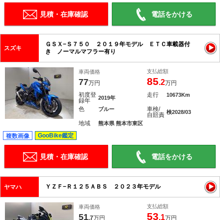
見積・在庫確認
電話をかける
ＧＳＸ−Ｓ７５０ ２０１９年モデル ＥＴＣ車載器付
スズキ
き ノーマルマフラー有り
支払総額
車両価格
85
77
.2
万円
万円
初度登
走行
10673Km
2019年
録年
色
車検/
ブルー
検2028/03
自賠責
地域
熊本県 熊本市東区
GooBike鑑定
複数画像
見積・在庫確認
電話をかける
ＹＺＦ−Ｒ１２５ＡＢＳ ２０２３年モデル
ヤマハ
支払総額
車両価格
53
51
.1
.7
万円
万円