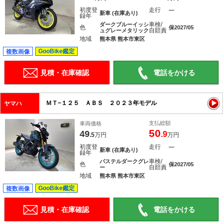
初度登
走行
―
新車 (在庫あり)
録年
車検/
ダークブルーイッシ
色
保2027/05
自賠責
ュグレーメタリック
地域
熊本県 熊本市東区
GooBike鑑定
複数画像
見積・在庫確認
電話をかける
ＭＴ−１２５ ＡＢＳ ２０２３年モデル
ヤマハ
支払総額
車両価格
50
49
.9
.5
万円
万円
初度登
走行
―
新車 (在庫あり)
録年
車検/
パステルダークグレ
色
保2027/05
自賠責
ー
地域
熊本県 熊本市東区
GooBike鑑定
複数画像
見積・在庫確認
電話をかける