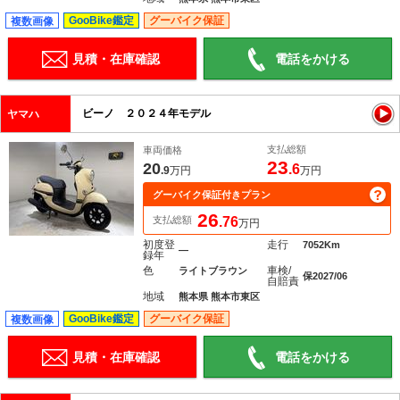
GooBike鑑定
グーバイク保証
複数画像
見積・在庫確認
電話をかける
ビーノ ２０２４年モデル
ヤマハ
支払総額
車両価格
23
20
.6
.9
万円
万円
グーバイク保証付きプラン
26
支払総額
.76
万円
初度登
走行
7052Km
―
録年
色
車検/
ライトブラウン
保2027/06
自賠責
地域
熊本県 熊本市東区
GooBike鑑定
グーバイク保証
複数画像
見積・在庫確認
電話をかける