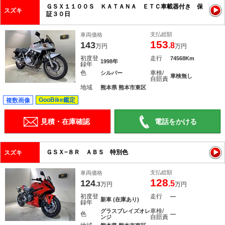
ＧＳＸ１１００Ｓ ＫＡＴＡＮＡ ＥＴＣ車載器付き 保
スズキ
証３０日
支払総額
車両価格
153
143
.8
万円
万円
初度登
走行
74568Km
1998年
録年
色
車検/
シルバー
車検無し
自賠責
地域
熊本県 熊本市東区
GooBike鑑定
複数画像
見積・在庫確認
電話をかける
ＧＳＸ−８Ｒ ＡＢＳ 特別色
スズキ
支払総額
車両価格
128
124
.5
.3
万円
万円
初度登
走行
―
新車 (在庫あり)
録年
車検/
グラスブレイズオレ
色
―
自賠責
ンジ