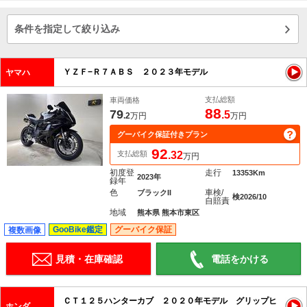
条件を指定して絞り込み
ＹＺＦ−Ｒ７ＡＢＳ ２０２３年モデル
ヤマハ
支払総額
車両価格
88
79
.5
.2
万円
万円
グーバイク保証付きプラン
92
支払総額
.32
万円
初度登
走行
13353Km
2023年
録年
色
車検/
ブラックII
検2026/10
自賠責
地域
熊本県 熊本市東区
GooBike鑑定
グーバイク保証
複数画像
見積・在庫確認
電話をかける
ＣＴ１２５ハンターカブ ２０２０年モデル グリップヒ
ホンダ