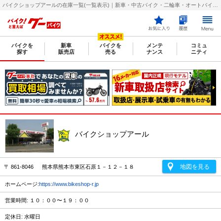
バイクショップアールの在庫一覧(一覧表示)｜新車・中古バイク・二輪車・オートバイ情報なら【グーバイク(GooBike)】
バイクを
新車
バイクを
メンテ
コミュ
探す
販売店
売る
ナンス
ニティ
バイクショップアール
地図を見る
〒 861-8046 熊本県熊本市東区石原１－１２－１８
ホームページ:
https://www.bikeshop-r.jp
営業時間: １０：００〜１９：００
定休日: 水曜日