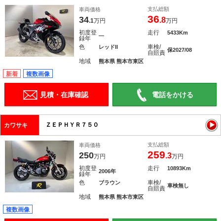
支払総額
車両価格
36
34
.8
.1
万円
万円
初度登
走行
5433Km
―
録年
色
車検/
レッドII
保2027/08
自賠責
地域
熊本県 熊本市東区
新着
複数画像
見積・在庫確認
電話をかける
ＺＥＰＨＹＲ７５０
カワサキ
支払総額
車両価格
259
250
.3
万円
万円
初度登
走行
10893Km
2006年
録年
色
車検/
ブラウン
車検無し
自賠責
地域
熊本県 熊本市東区
複数画像