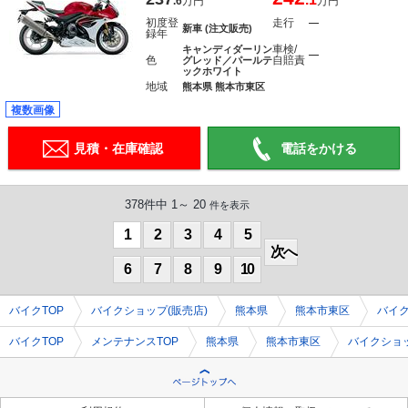
.6
万円
万円
初度登
走行
―
新車 (注文販売)
録年
車検/
キャンディダーリン
―
色
自賠責
グレッド／パールテ
ックホワイト
地域
熊本県 熊本市東区
複数画像
見積・在庫確認
電話をかける
378件中 1～ 20
件を表示
1
2
3
4
5
次へ
6
7
8
9
10
バイクTOP
バイクショップ(販売店)
熊本県
熊本市東区
バイ
バイクTOP
メンテナンスTOP
熊本県
熊本市東区
バイクショ