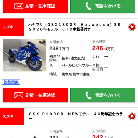
見積・在庫確認
電話をかける
ハヤブサ（ＧＳＸ１３００Ｒ Ｈａｙａｂｕｓａ）ＳＥ
スズキ
２０２６年モデル ＥＴＣ車載器付き
支払総額
車両価格
246
238
.6
.7
万円
万円
初度登
走行
―
新車 (注文販売)
録年
色
車検/
パールビガーブルー
―
自賠責
地域
熊本県 熊本市東区
複数画像
見積・在庫確認
電話をかける
ＧＳＸ−Ｒ１０００Ｒ ＮＥＷモデル ４０周年記念カラ
スズキ
ー
支払総額
車両価格
242
237
.1