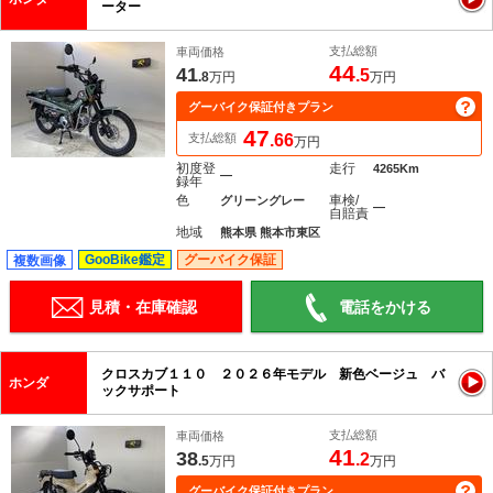
ーター
支払総額
車両価格
44
41
.5
.8
万円
万円
グーバイク保証付きプラン
47
支払総額
.66
万円
初度登
走行
4265Km
―
録年
色
車検/
グリーングレー
―
自賠責
地域
熊本県 熊本市東区
GooBike鑑定
グーバイク保証
複数画像
見積・在庫確認
電話をかける
クロスカブ１１０ ２０２６年モデル 新色ベージュ バ
ホンダ
ックサポート
支払総額
車両価格
41
38
.2
.5
万円
万円
グーバイク保証付きプラン