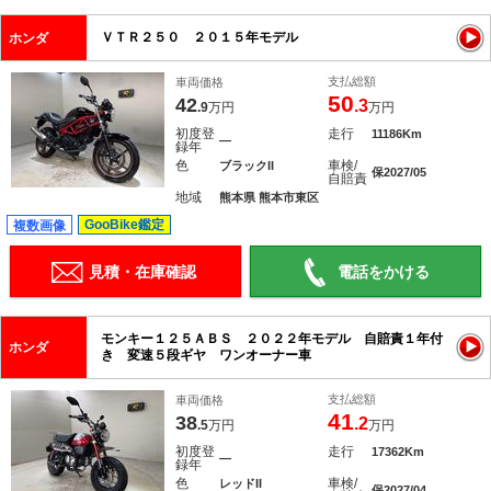
ＶＴＲ２５０ ２０１５年モデル
ホンダ
支払総額
車両価格
50
42
.3
.9
万円
万円
初度登
走行
11186Km
―
録年
色
車検/
ブラックII
保2027/05
自賠責
地域
熊本県 熊本市東区
GooBike鑑定
複数画像
見積・在庫確認
電話をかける
モンキー１２５ＡＢＳ ２０２２年モデル 自賠責１年付
ホンダ
き 変速５段ギヤ ワンオーナー車
支払総額
車両価格
41
38
.2
.5
万円
万円
初度登
走行
17362Km
―
録年
色
車検/
レッドII
保2027/04