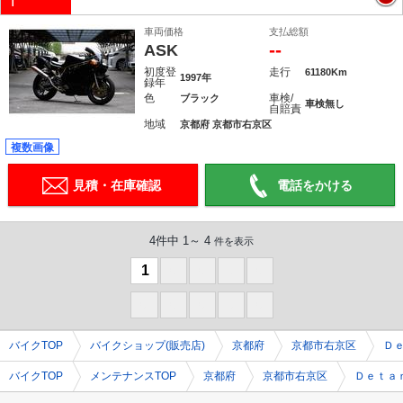
Ｉ
車両価格
支払総額
--
ASK
初度登
走行
61180Km
1997年
録年
色
車検/
ブラック
車検無し
自賠責
地域
京都府 京都市右京区
複数画像
見積・在庫確認
電話をかける
4件中 1～ 4
件を表示
1
0
0
0
0
0
0
0
0
0
バイクTOP
バイクショップ(販売店)
京都府
京都市右京区
Ｄ
バイクTOP
メンテナンスTOP
京都府
京都市右京区
Ｄｅｔａ