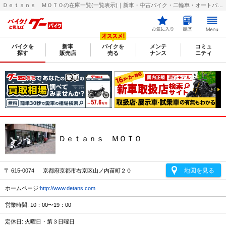
Ｄｅｔａｎｓ ＭＯＴＯの在庫一覧(一覧表示)｜新車・中古バイク・二輪車・オートバイ情報なら【グーバイク(GooBike)】
バイクを
新車
バイクを
メンテ
コミュ
探す
販売店
売る
ナンス
ニティ
Ｄｅｔａｎｓ ＭＯＴＯ
地図を見る
〒 615-0074 京都府京都市右京区山ノ内苗町２０
ホームページ:
http://www.detans.com
営業時間: 10：00〜19：00
定休日: 火曜日・第３日曜日