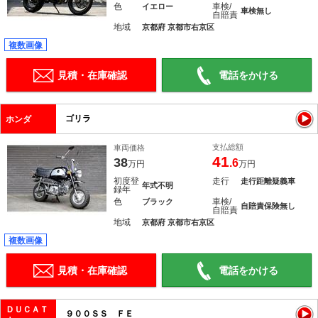
色
車検/
イエロー
車検無し
自賠責
地域
京都府 京都市右京区
複数画像
見積・在庫確認
電話をかける
ゴリラ
ホンダ
支払総額
車両価格
41
38
.6
万円
万円
初度登
走行
走行距離疑義車
年式不明
録年
色
車検/
ブラック
自賠責保険無し
自賠責
地域
京都府 京都市右京区
複数画像
見積・在庫確認
電話をかける
ＤＵＣＡＴ
９００ＳＳ ＦＥ