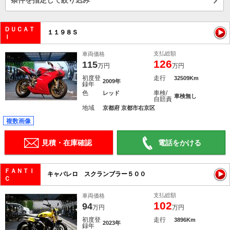
条件を指定して絞り込み
ＤＵＣＡＴ
１１９８Ｓ
Ｉ
支払総額
車両価格
126
115
万円
万円
初度登
走行
32509Km
2009年
録年
色
車検/
レッド
車検無し
自賠責
地域
京都府 京都市右京区
複数画像
見積・在庫確認
電話をかける
ＦＡＮＴＩ
キャバレロ スクランブラー５００
Ｃ
支払総額
車両価格
102
94
万円
万円
初度登
走行
3896Km
2023年
録年