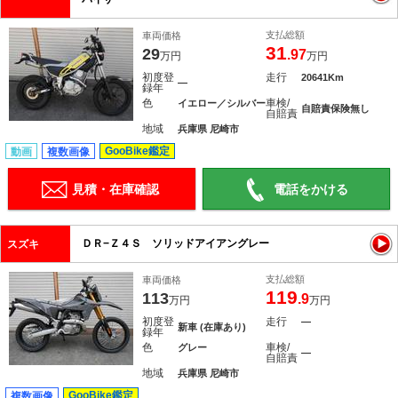
支払総額
車両価格
31
29
.97
万円
万円
初度登
走行
20641Km
―
録年
色
車検/
イエロー／シルバー
自賠責保険無し
自賠責
地域
兵庫県 尼崎市
GooBike鑑定
動画
複数画像
見積・在庫確認
電話をかける
ＤＲ−Ｚ４Ｓ ソリッドアイアングレー
スズキ
支払総額
車両価格
119
113
.9
万円
万円
初度登
走行
―
新車 (在庫あり)
録年
色
車検/
グレー
―
自賠責
地域
兵庫県 尼崎市
GooBike鑑定
複数画像