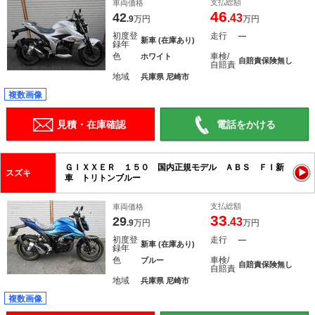
支払総額
車両価格
46
42
.43
.9
万円
万円
初度登
走行
―
新車 (在庫あり)
録年
色
車検/
ホワイト
自賠責保険無し
自賠責
地域
兵庫県 尼崎市
複数画像
見積・在庫確認
電話をかける
ＧＩＸＸＥＲ １５０ 国内正規モデル ＡＢＳ ＦＩ新
スズキ
車 トリトンブルー
支払総額
車両価格
33
29
.43
.9
万円
万円
初度登
走行
―
新車 (在庫あり)
録年
色
車検/
ブルー
自賠責保険無し
自賠責
地域
兵庫県 尼崎市
複数画像