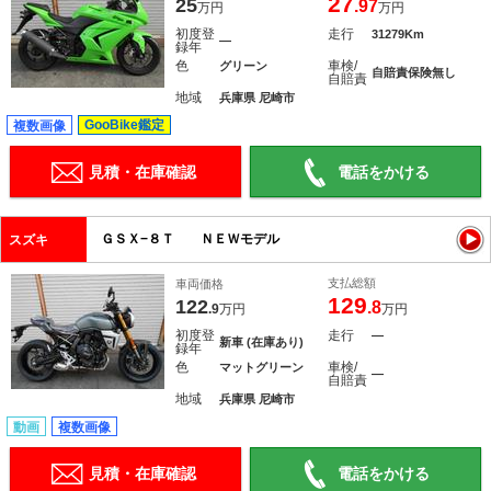
27
25
.97
万円
万円
初度登
走行
31279Km
―
録年
色
車検/
グリーン
自賠責保険無し
自賠責
地域
兵庫県 尼崎市
GooBike鑑定
複数画像
見積・在庫確認
電話をかける
ＧＳＸ−８Ｔ ＮＥＷモデル
スズキ
支払総額
車両価格
129
122
.8
.9
万円
万円
初度登
走行
―
新車 (在庫あり)
録年
色
車検/
マットグリーン
―
自賠責
地域
兵庫県 尼崎市
動画
複数画像
見積・在庫確認
電話をかける