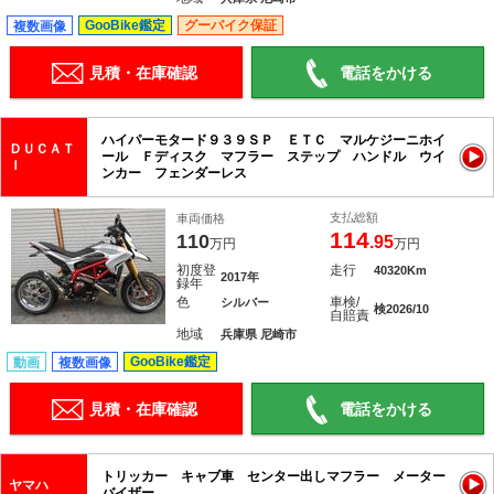
GooBike鑑定
グーバイク保証
複数画像
見積・在庫確認
電話をかける
ハイパーモタード９３９ＳＰ ＥＴＣ マルケジーニホイ
ＤＵＣＡＴ
ール Ｆディスク マフラー ステップ ハンドル ウイ
Ｉ
ンカー フェンダーレス
支払総額
車両価格
114
110
.95
万円
万円
初度登
走行
40320Km
2017年
録年
色
車検/
シルバー
検2026/10
自賠責
地域
兵庫県 尼崎市
GooBike鑑定
動画
複数画像
見積・在庫確認
電話をかける
トリッカー キャブ車 センター出しマフラー メーター
ヤマハ
バイザー