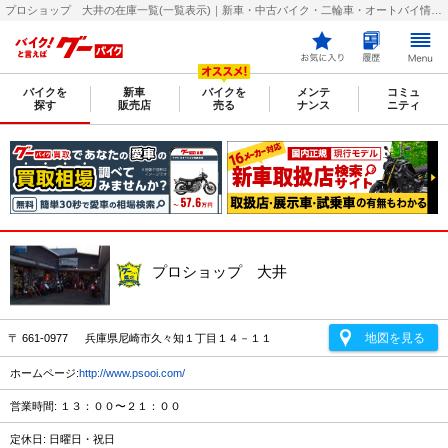
プロショップ 大井の在庫一覧(一覧表示)｜新車・中古バイク・二輪車・オートバイ情報なら【グーバイク(GooBike)】
バイクを
新車
バイクを
メンテ
コミュ
探す
販売店
売る
ナンス
ニティ
プロショップ 大井
地図を見る
〒 661-0977 兵庫県尼崎市久々知１丁目１４－１１
ホームページ:
http://www.psooi.com/
営業時間: １３：００〜２１：００
定休日: 日曜日・祝日