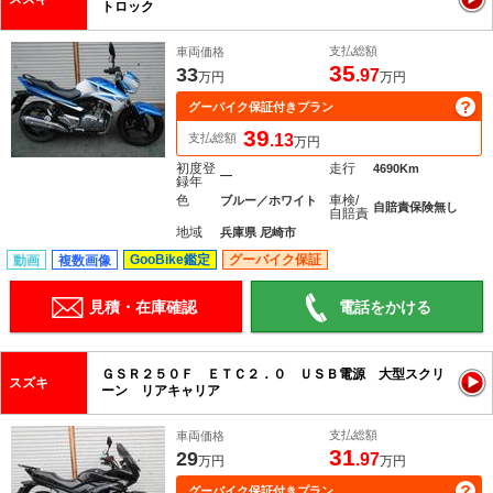
トロック
支払総額
車両価格
35
33
.97
万円
万円
グーバイク保証付きプラン
39
支払総額
.13
万円
初度登
走行
4690Km
―
録年
色
車検/
ブルー／ホワイト
自賠責保険無し
自賠責
地域
兵庫県 尼崎市
GooBike鑑定
グーバイク保証
動画
複数画像
見積・在庫確認
電話をかける
ＧＳＲ２５０Ｆ ＥＴＣ２．０ ＵＳＢ電源 大型スクリ
スズキ
ーン リアキャリア
支払総額
車両価格
31
29
.97
万円
万円
グーバイク保証付きプラン