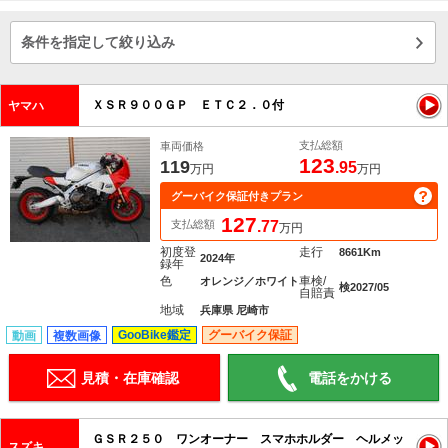
条件を指定して絞り込み
ＸＳＲ９００ＧＰ ＥＴＣ２．０付
ヤマハ
支払総額
車両価格
123
119
.95
万円
万円
グーバイク保証付きプラン
127
支払総額
.77
万円
初度登
走行
8661Km
2024年
録年
色
車検/
オレンジ／ホワイト
検2027/05
自賠責
地域
兵庫県 尼崎市
GooBike鑑定
グーバイク保証
動画
複数画像
見積・在庫確認
電話をかける
ＧＳＲ２５０ ワンオーナー スマホホルダー ヘルメッ
スズキ