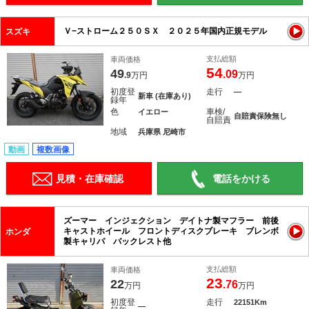
Ｖ−ストローム２５０ＳＸ ２０２５年国内正規モデル
スズキ
支払総額
車両価格
54
49
.09
.9
万円
万円
初度登
走行
―
新車 (在庫あり)
録年
色
車検/
イエロー
自賠責保険無し
自賠責
地域
兵庫県 尼崎市
動画
複数画像
見積・在庫確認
電話をかける
ズーマー インジェクション デイトナ製マフラー 前後
キャストホイール フロントディスクブレーキ ブレンボ
ホンダ
製キャリパ バックレスト他
支払総額
車両価格
23
22
.76
万円
万円
初度登
走行
22151Km
―