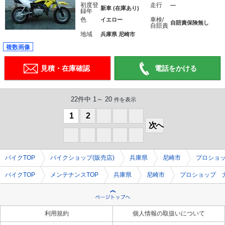
初度登
走行
―
新車 (在庫あり)
録年
色
車検/
イエロー
自賠責保険無し
自賠責
地域
兵庫県 尼崎市
複数画像
見積・在庫確認
電話をかける
22件中 1～ 20
件を表示
1
2
0
0
0
次へ
0
0
0
0
0
バイクTOP
バイクショップ(販売店)
兵庫県
尼崎市
プロショ
バイクTOP
メンテナンスTOP
兵庫県
尼崎市
プロショップ 
利用規約
個人情報の取扱いについて