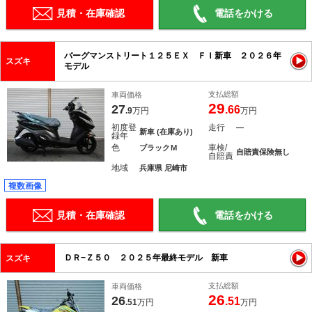
見積・在庫確認
電話をかける
バーグマンストリート１２５ＥＸ ＦＩ新車 ２０２６年
スズキ
モデル
支払総額
車両価格
29
27
.66
.9
万円
万円
初度登
走行
―
新車 (在庫あり)
録年
色
車検/
ブラックＭ
自賠責保険無し
自賠責
地域
兵庫県 尼崎市
複数画像
見積・在庫確認
電話をかける
ＤＲ−Ｚ５０ ２０２５年最終モデル 新車
スズキ
支払総額
車両価格
26
26
.51
.51
万円
万円