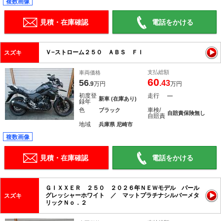
複数画像
見積・在庫確認
電話をかける
Ｖ−ストローム２５０ ＡＢＳ ＦＩ
スズキ
支払総額
車両価格
60
56
.43
.9
万円
万円
初度登
走行
―
新車 (在庫あり)
録年
色
車検/
ブラック
自賠責保険無し
自賠責
地域
兵庫県 尼崎市
複数画像
見積・在庫確認
電話をかける
ＧＩＸＸＥＲ ２５０ ２０２６年ＮＥＷモデル パール
グレッシャーホワイト ／ マットプラチナシルバーメタ
スズキ
リックＮｏ．２