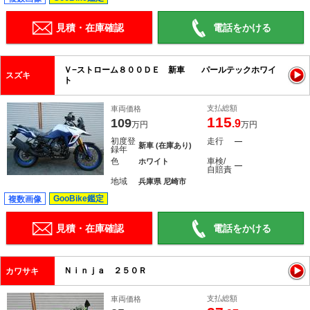
見積・在庫確認
電話をかける
Ｖ−ストローム８００ＤＥ 新車 パールテックホワイ
スズキ
ト
支払総額
車両価格
115
109
.9
万円
万円
初度登
走行
―
新車 (在庫あり)
録年
色
車検/
ホワイト
―
自賠責
地域
兵庫県 尼崎市
GooBike鑑定
複数画像
見積・在庫確認
電話をかける
Ｎｉｎｊａ ２５０Ｒ
カワサキ
支払総額
車両価格