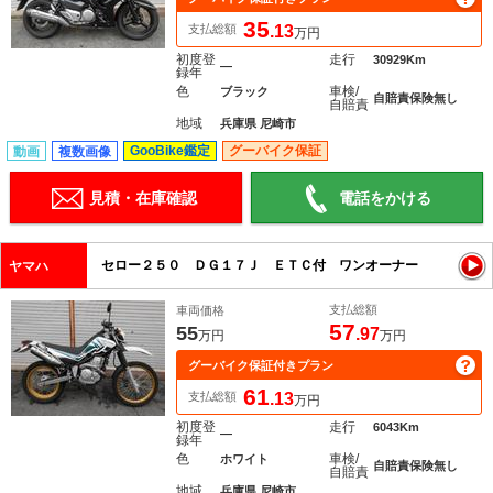
35
支払総額
.13
万円
初度登
走行
30929Km
―
録年
色
車検/
ブラック
自賠責保険無し
自賠責
地域
兵庫県 尼崎市
GooBike鑑定
グーバイク保証
動画
複数画像
見積・在庫確認
電話をかける
セロー２５０ ＤＧ１７Ｊ ＥＴＣ付 ワンオーナー
ヤマハ
支払総額
車両価格
57
55
.97
万円
万円
グーバイク保証付きプラン
61
支払総額
.13
万円
初度登
走行
6043Km
―
録年
色
車検/
ホワイト
自賠責保険無し
自賠責
地域
兵庫県 尼崎市