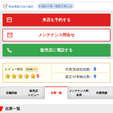
認証工場・指定工場とは
特定商取引法の表記
来店を予約する
メンテナンス問合せ
販売店に電話する
8
レビュー総合
作業実績投稿数：
30
投稿数:
5
9
鑑定付車輌台数：
販売店
メンテナンス料
店舗詳細
在庫一覧
作業実績
レビュー
金表
在庫一覧