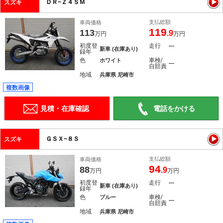
ＤＲ−Ｚ４ＳＭ
スズキ
支払総額
車両価格
119
113
.9
万円
万円
初度登
走行
―
新車 (在庫あり)
録年
色
車検/
ホワイト
―
自賠責
地域
兵庫県 尼崎市
複数画像
見積・在庫確認
電話をかける
ＧＳＸ−８Ｓ
スズキ
支払総額
車両価格
94
88
.9
万円
万円
初度登
走行
―
新車 (在庫あり)
録年
色
車検/
ブルー
―
自賠責
地域
兵庫県 尼崎市