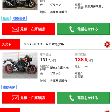
録年
色
車検/
グリーン
自賠責保険無し
自賠責
地域
兵庫県 尼崎市
動画
複数画像
見積・在庫確認
電話をかける
ＧＳＸ−８ＴＴ ＮＥＷモデル
スズキ
支払総額
車両価格
138
131
.6
.7
万円
万円
初度登
走行
―
新車 (在庫あり)
録年
色
車検/
ブラック
―
自賠責
地域
兵庫県 尼崎市
複数画像
見積・在庫確認
電話をかける