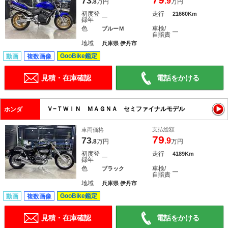
73
.9
.8
万円
万円
初度登
走行
21660Km
―
録年
色
車検/
ブルーＭ
―
自賠責
地域
兵庫県 伊丹市
GooBike鑑定
動画
複数画像
見積・在庫確認
電話をかける
Ｖ−ＴＷＩＮ ＭＡＧＮＡ セミファイナルモデル
ホンダ
支払総額
車両価格
79
73
.9
.8
万円
万円
初度登
走行
4189Km
―
録年
色
車検/
ブラック
―
自賠責
地域
兵庫県 伊丹市
GooBike鑑定
動画
複数画像
見積・在庫確認
電話をかける