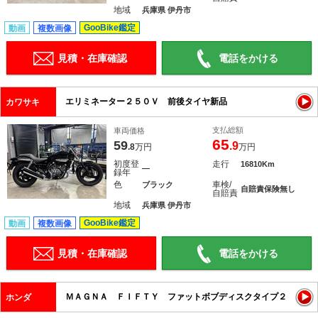
地域
兵庫県 伊丹市
GooBike鑑定
動画
複数画像
見積・在庫確認
電話をかける
エリミネーター２５０Ｖ 前後タイヤ新品
カワサキ
支払総額
車両価格
65
59
.9
.8
万円
万円
初度登
走行
16810Km
―
録年
色
車検/
ブラック
自賠責保険無し
自賠責
地域
兵庫県 伊丹市
GooBike鑑定
動画
複数画像
見積・在庫確認
電話をかける
ＭＡＧＮＡ ＦＩＦＴＹ ファットボブディスクタイプ２
ホンダ