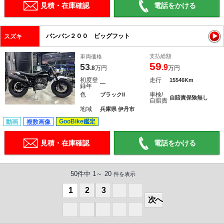
見積・在庫確認
電話をかける
バンバン２００ ビッグフット
スズキ
支払総額
車両価格
59
53
.9
.8
万円
万円
初度登
走行
15546Km
―
録年
色
車検/
ブラックII
自賠責保険無し
自賠責
地域
兵庫県 伊丹市
GooBike鑑定
動画
複数画像
見積・在庫確認
電話をかける
50件中 1～ 20
件を表示
1
2
3
0
0
次へ
0
0
0
0
0