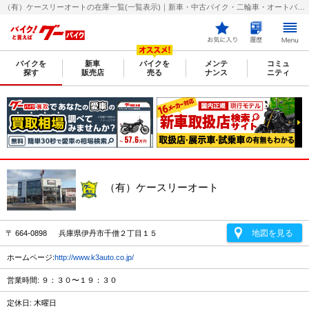
（有）ケースリーオートの在庫一覧(一覧表示)｜新車・中古バイク・二輪車・オートバイ情報なら【グーバイク(GooBike)】
バイクを
新車
バイクを
メンテ
コミュ
探す
販売店
売る
ナンス
ニティ
（有）ケースリーオート
地図を見る
〒 664-0898 兵庫県伊丹市千僧２丁目１５
ホームページ:
http://www.k3auto.co.jp/
営業時間: ９：３０〜１９：３０
定休日: 木曜日