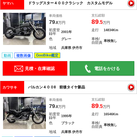
ドラッグスター４００クラシック カスタムモデル
ヤマハ
支払総額
車両価格
89
79
.5
.8
万円
万円
初度登
走行
14834Km
2001年
録年
色
車検/
グレー
車検無し
自賠責
地域
兵庫県 伊丹市
GooBike鑑定
動画
複数画像
見積・在庫確認
電話をかける
バルカン４００II 前後タイヤ新品
カワサキ
支払総額
車両価格
89
79
.5
.8
万円
万円
初度登
走行
16546Km
1995年
録年
色
車検/
ブラック
車検無し
自賠責
地域
兵庫県 伊丹市