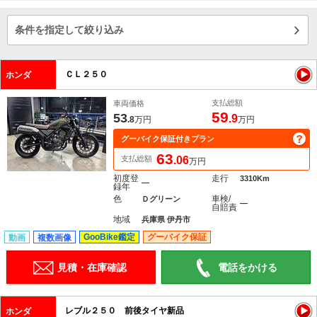
条件を指定して絞り込み
ＣＬ２５０
ホンダ
支払総額
車両価格
59
53
.9
.8
万円
万円
グーバイク保証付きプラン
63
支払総額
.06
万円
初度登
走行
3310Km
―
録年
色
車検/
Ｄグリーン
―
自賠責
地域
兵庫県 伊丹市
GooBike鑑定
グーバイク保証
動画
複数画像
見積・在庫確認
電話をかける
レブル２５０ 前後タイヤ新品
ホンダ