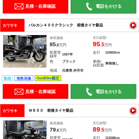
見積・在庫確認
電話をかける
バルカン４００クラシック 前後タイヤ新品
カワサキ
支払総額
車両価格
95
85
.5
.8
万円
万円
初度登
走行
16985Km
1997年
録年
色
車検/
ブラック
車検無し
自賠責
地域
兵庫県 伊丹市
GooBike鑑定
動画
複数画像
見積・在庫確認
電話をかける
Ｗ６５０ 前後タイヤ新品
カワサキ
支払総額
車両価格
89
79
.5
.8
万円
万円
初度登
走行
11508Km