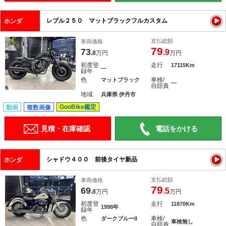
レブル２５０ マットブラックフルカスタム
ホンダ
支払総額
車両価格
79
73
.9
.8
万円
万円
初度登
走行
17115Km
―
録年
色
車検/
マットブラック
―
自賠責
地域
兵庫県 伊丹市
GooBike鑑定
動画
複数画像
見積・在庫確認
電話をかける
シャドウ４００ 前後タイヤ新品
ホンダ
支払総額
車両価格
79
69
.5
.8
万円
万円
初度登
走行
11870Km
1998年
録年
色
車検/
ダークブルーII
車検無し
自賠責