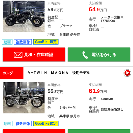
支払総額
車両価格
64
59
.9
.8
万円
万円
初度登
メーター交換車
走行
―
録年
17783Km
色
車検/
ブラック
―
自賠責
地域
兵庫県 伊丹市
GooBike鑑定
動画
複数画像
見積・在庫確認
電話をかける
Ｖ−ＴＷＩＮ ＭＡＧＮＡ 後期モデル
ホンダ
支払総額
車両価格
61
55
.9
.8
万円
万円
初度登
走行
4400Km
―
録年
色
車検/
シルバーＭ
自賠責保険無し
自賠責
地域
兵庫県 伊丹市
GooBike鑑定
動画
複数画像