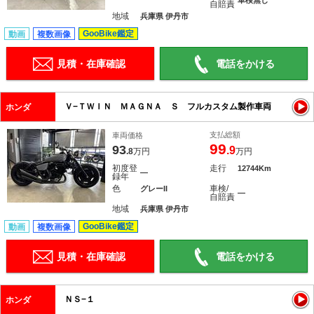
車検無し
自賠責
地域
兵庫県 伊丹市
GooBike鑑定
動画
複数画像
見積・在庫確認
電話をかける
Ｖ−ＴＷＩＮ ＭＡＧＮＡ Ｓ フルカスタム製作車両
ホンダ
支払総額
車両価格
99
93
.9
.8
万円
万円
初度登
走行
12744Km
―
録年
色
車検/
グレーII
―
自賠責
地域
兵庫県 伊丹市
GooBike鑑定
動画
複数画像
見積・在庫確認
電話をかける
ＮＳ−１
ホンダ