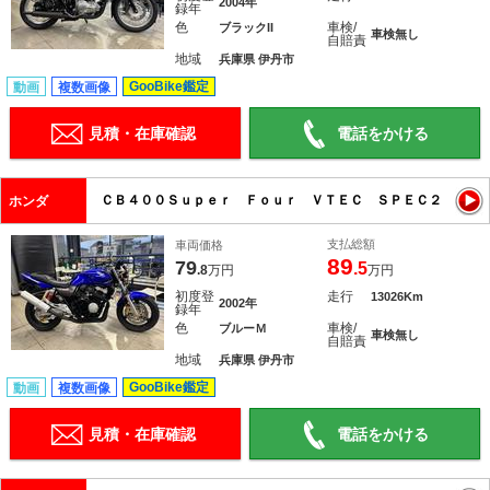
2004年
録年
色
車検/
ブラックII
車検無し
自賠責
地域
兵庫県 伊丹市
GooBike鑑定
動画
複数画像
見積・在庫確認
電話をかける
ＣＢ４００Ｓｕｐｅｒ Ｆｏｕｒ ＶＴＥＣ ＳＰＥＣ２
ホンダ
支払総額
車両価格
89
79
.5
.8
万円
万円
初度登
走行
13026Km
2002年
録年
色
車検/
ブルーＭ
車検無し
自賠責
地域
兵庫県 伊丹市
GooBike鑑定
動画
複数画像
見積・在庫確認
電話をかける