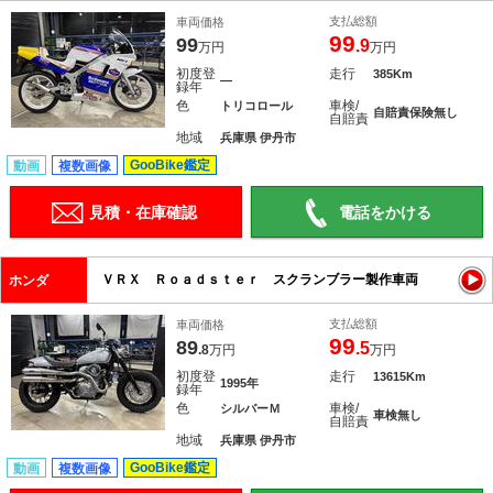
支払総額
車両価格
99
99
.9
万円
万円
初度登
走行
385Km
―
録年
色
車検/
トリコロール
自賠責保険無し
自賠責
地域
兵庫県 伊丹市
GooBike鑑定
動画
複数画像
見積・在庫確認
電話をかける
ＶＲＸ Ｒｏａｄｓｔｅｒ スクランブラー製作車両
ホンダ
支払総額
車両価格
99
89
.5
.8
万円
万円
初度登
走行
13615Km
1995年
録年
色
車検/
シルバーＭ
車検無し
自賠責
地域
兵庫県 伊丹市
GooBike鑑定
動画
複数画像