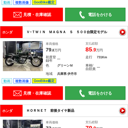
GooBike鑑定
動画
複数画像
見積・在庫確認
電話をかける
Ｖ−ＴＷＩＮ ＭＡＧＮＡ Ｓ ５００台限定モデル
ホンダ
支払総額
車両価格
85
79
.9
.8
万円
万円
初度登
走行
731Km
―
録年
色
車検/
グリーンＭ
―
自賠責
地域
兵庫県 伊丹市
GooBike鑑定
動画
複数画像
見積・在庫確認
電話をかける
ＨＯＲＮＥＴ 前後タイヤ新品
ホンダ
支払総額
車両価格
79