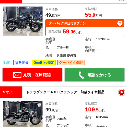
支払総額
車両価格
55
49
.9
.8
万円
万円
グーバイク保証付きプラン
59
支払総額
.06
万円
初度登
走行
16390Km
―
録年
色
車検/
ブルーIII
―
自賠責
地域
兵庫県 伊丹市
GooBike鑑定
グーバイク保証
動画
複数画像
見積・在庫確認
電話をかける
ドラッグスター４００クラシック 前後タイヤ新品
ヤマハ
支払総額
車両価格
109
99
.5
.8
万円
万円
初度登
走行
6015Km
2006年
録年
色
車検/
ブラック