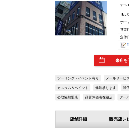
〒59
TEL 
ホー
営業
定休
来店を
ツーリング・イベント有り
メールサービ
カスタム＆ペイント
修理承ります
通
公取協加盟店
品質評価者在籍店
グー
店舗詳細
販売店レ