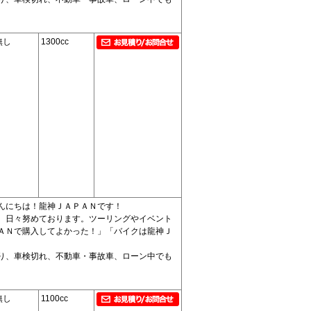
無し
1300cc
んにちは！龍神ＪＡＰＡＮです！
、日々努めております。ツーリングやイベント
ＡＮで購入してよかった！」「バイクは龍神Ｊ
り、車検切れ、不動車・事故車、ローン中でも
無し
1100cc