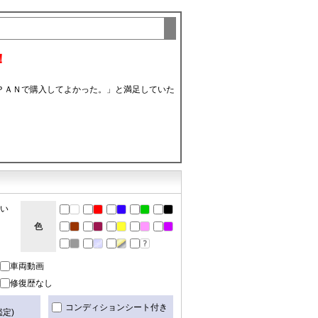
！
ＰＡＮで購入してよかった。」と満足していた
ない
色
車両動画
修復歴なし
き
コンディションシート付き
定)