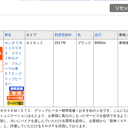
車名
タイプ
初度登録年
色
走行
車検
ホンダ ＣＢ
ネイキッド
2017年
ブラック
895Km
車検
１１００Ｒ
Ｓ ２０１
７年モデ
ル フルノ
ーマル車
ＥＴＣ／グ
リップヒー
ター
８９５ＫＭ！ＥＴＣ、グリップヒーター標準装備！おすすめの１台です。こんにち
ミュニケーションはもとより、お客様に真心のこもったサービスを提供できるよう
加し、大いにバイクを楽しんでいただける環境を提供し、お客様から「龍神ＪＡＰ
」と、評価していただけるＳＨＯＰを目指しております。