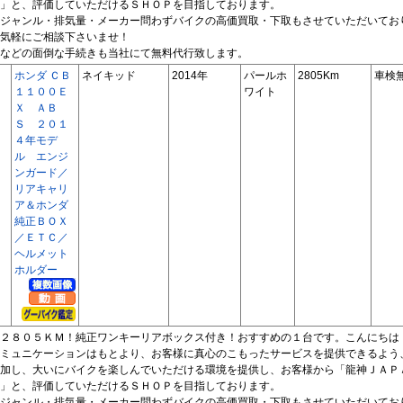
」と、評価していただけるＳＨＯＰを目指しております。
ジャンル・排気量・メーカー問わずバイクの高価買取・下取もさせていただいてお
気軽にご相談下さいませ！
などの面倒な手続きも当社にて無料代行致します。
ホンダ ＣＢ
ネイキッド
2014年
パールホ
2805Km
車検
１１００Ｅ
ワイト
Ｘ ＡＢ
Ｓ ２０１
４年モデ
ル エンジ
ンガード／
リアキャリ
ア＆ホンダ
純正ＢＯＸ
／ＥＴＣ／
ヘルメット
ホルダー
か２８０５ＫＭ！純正ワンキーリアボックス付き！おすすめの１台です。こんにちは
ミュニケーションはもとより、お客様に真心のこもったサービスを提供できるよう
加し、大いにバイクを楽しんでいただける環境を提供し、お客様から「龍神ＪＡＰ
」と、評価していただけるＳＨＯＰを目指しております。
ジャンル・排気量・メーカー問わずバイクの高価買取・下取もさせていただいてお