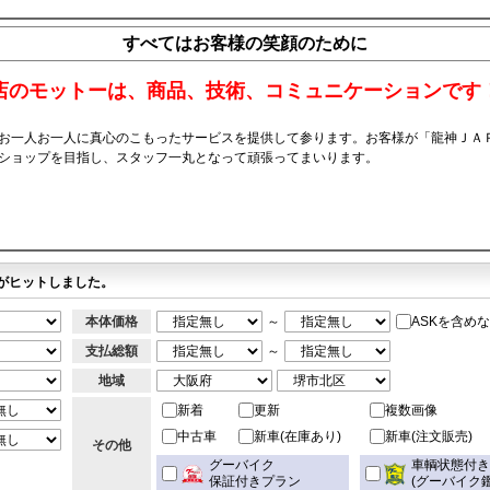
すべてはお客様の笑顔のために
店のモットーは、商品、技術、コミュニケーションです
お一人お一人に真心のこもったサービスを提供して参ります。お客様が「龍神ＪＡ
ショップを目指し、スタッフ一丸となって頑張ってまいります。
がヒットしました。
本体価格
～
ASKを含め
支払総額
～
地域
新着
更新
複数画像
中古車
新車(在庫あり)
新車(注文販売)
その他
グーバイク
車輌状態付
保証付きプラン
(グーバイク鑑