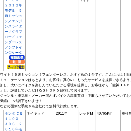
２０１２年
モデル ５
速ミッショ
ン／エンジ
ンスライダ
ー／グラブ
バー／フェ
ンダーレス
／シフトイ
ンジケータ
ワイト！５速ミッション！フェンダーレス、おすすめの１台です。こんにちは！龍
ミュニケーションはもとより、お客様に真心のこもったサービスを提供できるよう
加し、大いにバイクを楽しんでいただける環境を提供し、お客様から「龍神ＪＡＰ
」と、評価していただけるＳＨＯＰを目指しております。
ジャンル・排気量・メーカー問わずバイクの高価買取・下取もさせていただいてお
気軽にご相談下さいませ！
などの面倒な手続きも当社にて無料代行致します。
ホンダ ＣＢ
ネイキッド
2011年
レッドＭ
40765Km
車検
１１００
ＡＢＳ ２
０１０年モ