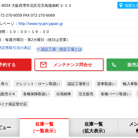
1-8034 大阪府堺市北区百舌鳥陵南町３-１２
地図を
072-270-6059 FAX 072-270-6069
ムページ：
http://www.ryujin-japan.jp
時間：１０：００～１９：００
日：毎週月曜日・第2火曜日（祝日は営業）
特定商取引法の表記
認証工場・指定工場とは
予約する
メンテナンス問合せ
販売
ス有り
クレジット・ローン取扱い
認証工場有り
逆車取扱い
輸入車取
信販売ＯＫ
各種保険取扱い
出張納車
注文販売
各種パーツ取扱い
バイク保証受付店
在庫一覧
在庫一覧
メ
ビュー
（一覧表示）
（拡大表示）