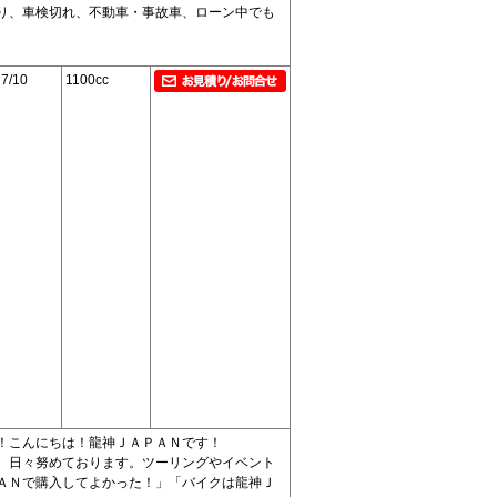
り、車検切れ、不動車・事故車、ローン中でも
7/10
1100cc
！こんにちは！龍神ＪＡＰＡＮです！
、日々努めております。ツーリングやイベント
ＡＮで購入してよかった！」「バイクは龍神Ｊ