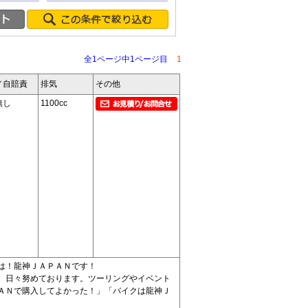
全1ページ中1ページ目
1
／自賠責
排気
その他
無し
1100cc
は！龍神ＪＡＰＡＮです！
、日々努めております。ツーリングやイベント
ＡＮで購入してよかった！」「バイクは龍神Ｊ