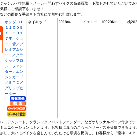
ジャンル・排気量・メーカー問わずバイクの高価買取・下取もさせていただいてお
気軽にご相談下さいませ！
などの面倒な手続きも当社にて無料代行致します。
ホンダ ＣＢ
ネイキッド
2018年
イエロー
10920Km
検202
１１００Ｅ
Ｘ ２０１
７年 ショ
ート管／プ
レミアムシ
ート／クラ
シックフロ
ントフェン
ダー／エン
ジンガード
／ＥＴＣ／
グリップヒ
ーター
レミアムシート、クラシックフロントフェンダー、などオリジナルパーツ付きです
ミュニケーションはもとより、お客様に真心のこもったサービスを提供できるよう
加し、大いにバイクを楽しんでいただける環境を提供し、お客様から「龍神ＪＡＰ