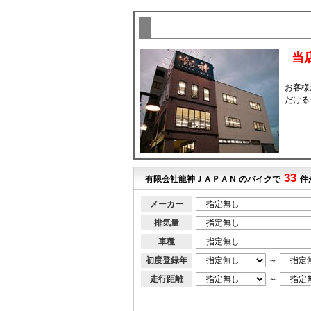
当
お客様
だける
33
有限会社龍神ＪＡＰＡＮ のバイクで
件
メーカー
排気量
車種
初度登録年
～
走行距離
～