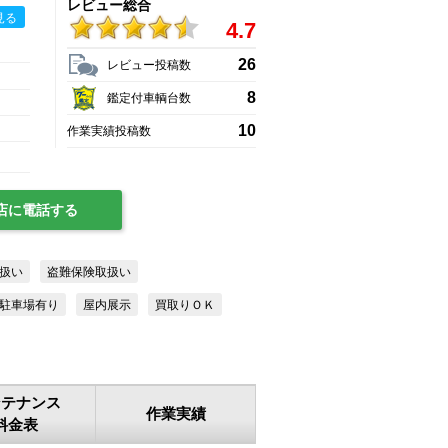
レビュー総合
見る
4.7
26
レビュー投稿数
8
鑑定付車輌台数
10
作業実績投稿数
店に電話する
扱い
盗難保険取扱い
駐車場有り
屋内展示
買取りＯＫ
ンテナンス
作業実績
料金表