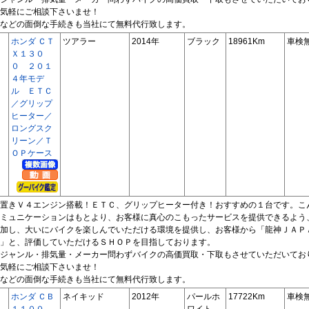
気軽にご相談下さいませ！
などの面倒な手続きも当社にて無料代行致します。
ホンダ ＣＴ
ツアラー
2014年
ブラック
18961Km
車検
Ｘ１３０
０ ２０１
４年モデ
ル ＥＴＣ
／グリップ
ヒーター／
ロングスク
リーン／Ｔ
ＯＰケース
置きＶ４エンジン搭載！ＥＴＣ、グリップヒーター付き！おすすめの１台です。こ
ミュニケーションはもとより、お客様に真心のこもったサービスを提供できるよう
加し、大いにバイクを楽しんでいただける環境を提供し、お客様から「龍神ＪＡＰ
」と、評価していただけるＳＨＯＰを目指しております。
ジャンル・排気量・メーカー問わずバイクの高価買取・下取もさせていただいてお
気軽にご相談下さいませ！
などの面倒な手続きも当社にて無料代行致します。
ホンダ ＣＢ
ネイキッド
2012年
パールホ
17722Km
車検
１１００
ワイト