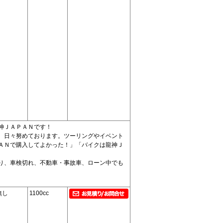
神ＪＡＰＡＮです！
、日々努めております。ツーリングやイベント
ＡＮで購入してよかった！」「バイクは龍神Ｊ
り、車検切れ、不動車・事故車、ローン中でも
無し
1100cc