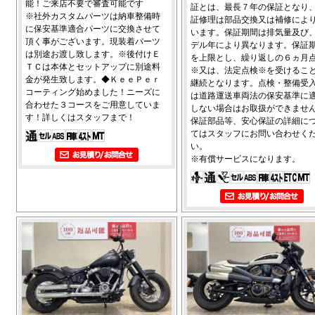
能！ご来店不要で審査可能です
証とは、最長７年の保証となり
※社外カスタムパーツは納車整備時
証修理は部品交換又は補修によ
に保安基準適合パーツに交換させて
います。保証期間は排気量及び
頂く事がございます。現装着パーツ
デル年により異なります。保証
は別途お渡し致します。※後付けＥ
を上限とし、繰り返しの６ヵ月
ＴＣは本体とセットアップに別途料
※又は、法定点検※を受けるこ
金が発生致します。◆ＫｅｅＰｅｒ
継続となります。点検・整備受
コーティング始めました！ニーズに
は道路運送車両法の保安基準に
合わせた３コースをご用意していま
しない場合はお取扱ができませ
す！詳しくはスタッフまで！
保証部品等、安心保証の詳細に
てはスタッフにお問い合わせく
い。
※有償サービスになります。