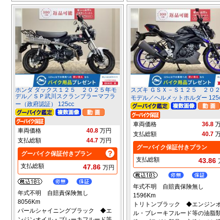
ホンダ ダックス１２５ ２０２５年モ
スズキ ＧＳＸ－Ｓ１２５ ２０
デル／ＳＰ武川スクランブラーマフラ
モデル／ヘルメットホルダー 125c
ー（政府認証） 125cc
車両価格
36.8
車両価格
40.8
万円
支払総額
40.7
支払総額
44.7
万円
グーバイク保証付きプラン
グーバイク保証付きプラン
支払総額
43.86
支払総額
47.86
万円
年式不明 自賠責保険無し
年式不明 自賠責保険無し
1596Km
8056Km
トリトンブラック ◆エンジン
パールシャイニングブラック ◆エ
ル・ブレーキフルード等の油脂
ンジンオイル・ブレーキフルード等