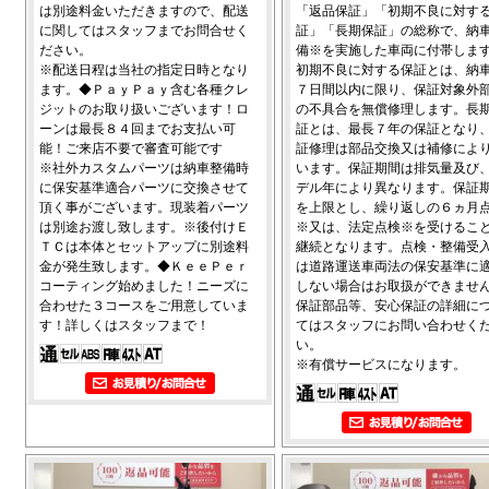
は別途料金いただきますので、配送
「返品保証」「初期不良に対す
に関してはスタッフまでお問合せく
証」「長期保証」の総称で、納
ださい。
備※を実施した車両に付帯しま
※配送日程は当社の指定日時となり
初期不良に対する保証とは、納
ます。◆ＰａｙＰａｙ含む各種クレ
７日間以内に限り、保証対象外
ジットのお取り扱いございます！ロ
の不具合を無償修理します。長
ーンは最長８４回までお支払い可
証とは、最長７年の保証となり
能！ご来店不要で審査可能です
証修理は部品交換又は補修によ
※社外カスタムパーツは納車整備時
います。保証期間は排気量及び
に保安基準適合パーツに交換させて
デル年により異なります。保証
頂く事がございます。現装着パーツ
を上限とし、繰り返しの６ヵ月
は別途お渡し致します。※後付けＥ
※又は、法定点検※を受けるこ
ＴＣは本体とセットアップに別途料
継続となります。点検・整備受
金が発生致します。◆ＫｅｅＰｅｒ
は道路運送車両法の保安基準に
コーティング始めました！ニーズに
しない場合はお取扱ができませ
合わせた３コースをご用意していま
保証部品等、安心保証の詳細に
す！詳しくはスタッフまで！
てはスタッフにお問い合わせく
い。
※有償サービスになります。