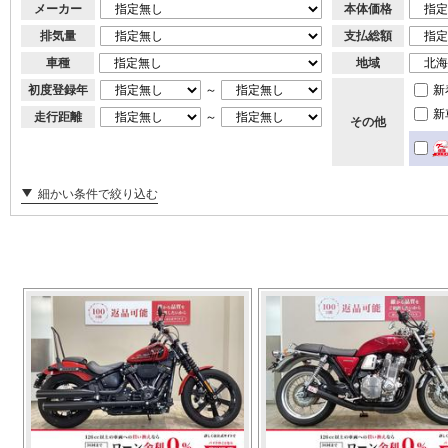
メーカー
本体価格
排気量
支払総額
車種
地域
初度登録年
～
新
新
走行距離
～
その他
細かい条件で絞り込む