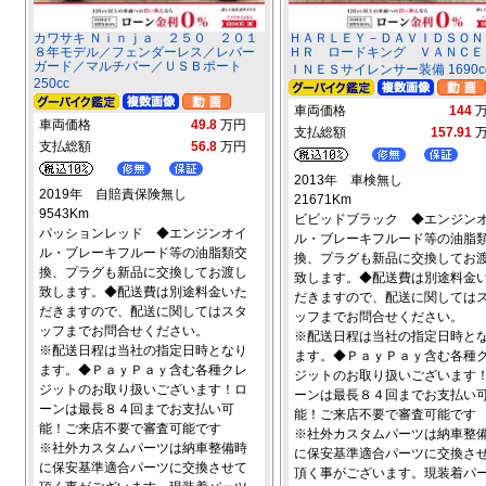
カワサキ Ｎｉｎｊａ ２５０ ２０１
ＨＡＲＬＥＹ－ＤＡＶＩＤＳＯＮ
８年モデル／フェンダーレス／レバー
ＨＲ ロードキング ＶＡＮＣＥ
ガード／マルチバー／ＵＳＢポート
ＩＮＥＳサイレンサー装備 1690c
250cc
車両価格
144
車両価格
49.8
万円
支払総額
157.91
支払総額
56.8
万円
2013年 車検無し
2019年 自賠責保険無し
21671Km
9543Km
ビビッドブラック ◆エンジン
パッションレッド ◆エンジンオイ
ル・ブレーキフルード等の油脂
ル・ブレーキフルード等の油脂類交
換、プラグも新品に交換してお
換、プラグも新品に交換してお渡し
致します。◆配送費は別途料金
致します。◆配送費は別途料金いた
だきますので、配送に関しては
だきますので、配送に関してはスタ
ッフまでお問合せください。
ッフまでお問合せください。
※配送日程は当社の指定日時と
※配送日程は当社の指定日時となり
ます。◆ＰａｙＰａｙ含む各種
ます。◆ＰａｙＰａｙ含む各種クレ
ジットのお取り扱いございます
ジットのお取り扱いございます！ロ
ーンは最長８４回までお支払い
ーンは最長８４回までお支払い可
能！ご来店不要で審査可能です
能！ご来店不要で審査可能です
※社外カスタムパーツは納車整
※社外カスタムパーツは納車整備時
に保安基準適合パーツに交換さ
に保安基準適合パーツに交換させて
頂く事がございます。現装着パ