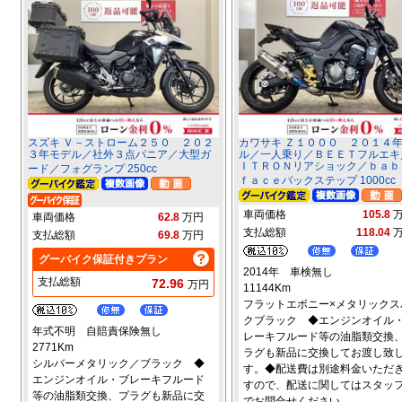
スズキ Ｖ－ストローム２５０ ２０２
カワサキ Ｚ１０００ ２０１４
３年モデル／社外３点パニア／大型ガ
ル／一人乗り／ＢＥＥＴフルエキ
ＩＴＲＯＮリアショック／ｂａ
ード／フォグランプ 250cc
ｆａｃｅバックステップ 1000cc
車両価格
105.8
車両価格
62.8
万円
支払総額
118.04
支払総額
69.8
万円
グーバイク保証付きプラン
2014年 車検無し
支払総額
72.96
万円
11144Km
フラットエボニー×メタリックス
クブラック ◆エンジンオイル
年式不明 自賠責保険無し
レーキフルード等の油脂類交換
2771Km
ラグも新品に交換してお渡し致
シルバーメタリック／ブラック ◆
す。◆配送費は別途料金いただ
エンジンオイル・ブレーキフルード
すので、配送に関してはスタッ
等の油脂類交換、プラグも新品に交
でお問合せください。