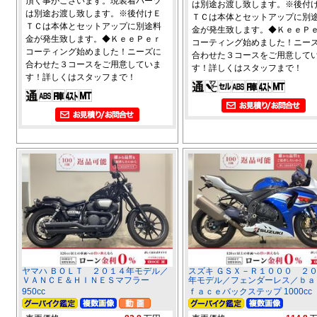
頂く事がございます。現装着パーツ
は別途お渡し致します。※後付
は別途お渡し致します。※後付けＥ
ＴＣは本体とセットアップに別
ＴＣは本体とセットアップに別途料
金が発生致します。◆ＫｅｅＰ
金が発生致します。◆ＫｅｅＰｅｒ
コーティング始めました！ニー
コーティング始めました！ニーズに
合わせた３コースをご用意して
合わせた３コースをご用意していま
す！詳しくはスタッフまで！
す！詳しくはスタッフまで！
ヤマハ ＢＯＬＴ ２０１４年モデル／
スズキ ＧＳＸ－Ｒ１０００ ２
ＶＡＮＣＥ＆ＨＩＮＥＳマフラー
年モデル／フェンダーレス／ｂａ
950cc
ｆａｃｅバックステップ 1000cc