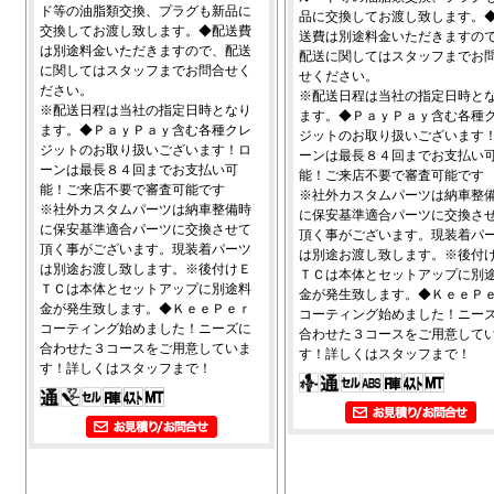
ド等の油脂類交換、プラグも新品に
品に交換してお渡し致します。
交換してお渡し致します。◆配送費
送費は別途料金いただきますの
は別途料金いただきますので、配送
配送に関してはスタッフまでお
に関してはスタッフまでお問合せく
せください。
ださい。
※配送日程は当社の指定日時と
※配送日程は当社の指定日時となり
ます。◆ＰａｙＰａｙ含む各種
ます。◆ＰａｙＰａｙ含む各種クレ
ジットのお取り扱いございます
ジットのお取り扱いございます！ロ
ーンは最長８４回までお支払い
ーンは最長８４回までお支払い可
能！ご来店不要で審査可能です
能！ご来店不要で審査可能です
※社外カスタムパーツは納車整
※社外カスタムパーツは納車整備時
に保安基準適合パーツに交換さ
に保安基準適合パーツに交換させて
頂く事がございます。現装着パ
頂く事がございます。現装着パーツ
は別途お渡し致します。※後付
は別途お渡し致します。※後付けＥ
ＴＣは本体とセットアップに別
ＴＣは本体とセットアップに別途料
金が発生致します。◆ＫｅｅＰ
金が発生致します。◆ＫｅｅＰｅｒ
コーティング始めました！ニー
コーティング始めました！ニーズに
合わせた３コースをご用意して
合わせた３コースをご用意していま
す！詳しくはスタッフまで！
す！詳しくはスタッフまで！