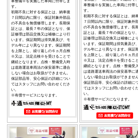
車整備※を実施した車両に付帯しま
車整備※を実施した車両に付帯
す。
す。
初期不良に対する保証とは、納車後
初期不良に対する保証とは、納
７日間以内に限り、保証対象外部品
７日間以内に限り、保証対象外
の不具合を無償修理します。長期保
の不具合を無償修理します。長
証とは、最長７年の保証となり、保
証とは、最長７年の保証となり
証修理は部品交換又は補修により行
証修理は部品交換又は補修によ
います。保証期間は排気量及び、モ
います。保証期間は排気量及び
デル年により異なります。保証期間
デル年により異なります。保証
を上限とし、繰り返しの６ヵ月点検
を上限とし、繰り返しの６ヵ月
※又は、法定点検※を受けることで
※又は、法定点検※を受けるこ
継続となります。点検・整備受入時
継続となります。点検・整備受
は道路運送車両法の保安基準に適合
は道路運送車両法の保安基準に
しない場合はお取扱ができません。
しない場合はお取扱ができませ
保証部品等、安心保証の詳細につい
保証部品等、安心保証の詳細に
てはスタッフにお問い合わせくださ
てはスタッフにお問い合わせく
い。
い。
※有償サービスになります。
※有償サービスになります。