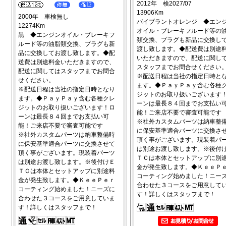
2012年 検2027/07
13906Km
2000年 車検無し
バイブラントオレンジ ◆エン
12274Km
オイル・ブレーキフルード等の
黒 ◆エンジンオイル・ブレーキフ
類交換、プラグも新品に交換し
ルード等の油脂類交換、プラグも新
渡し致します。◆配送費は別途
品に交換してお渡し致します。◆配
いただきますので、配送に関し
送費は別途料金いただきますので、
スタッフまでお問合せください
配送に関してはスタッフまでお問合
※配送日程は当社の指定日時と
せください。
ます。◆ＰａｙＰａｙ含む各種
※配送日程は当社の指定日時となり
ジットのお取り扱いございます
ます。◆ＰａｙＰａｙ含む各種クレ
ーンは最長８４回までお支払い
ジットのお取り扱いございます！ロ
能！ご来店不要で審査可能です
ーンは最長８４回までお支払い可
※社外カスタムパーツは納車整
能！ご来店不要で審査可能です
に保安基準適合パーツに交換さ
※社外カスタムパーツは納車整備時
頂く事がございます。現装着パ
に保安基準適合パーツに交換させて
は別途お渡し致します。※後付
頂く事がございます。現装着パーツ
ＴＣは本体とセットアップに別
は別途お渡し致します。※後付けＥ
金が発生致します。◆ＫｅｅＰ
ＴＣは本体とセットアップに別途料
コーティング始めました！ニー
金が発生致します。◆ＫｅｅＰｅｒ
合わせた３コースをご用意して
コーティング始めました！ニーズに
す！詳しくはスタッフまで！
合わせた３コースをご用意していま
す！詳しくはスタッフまで！