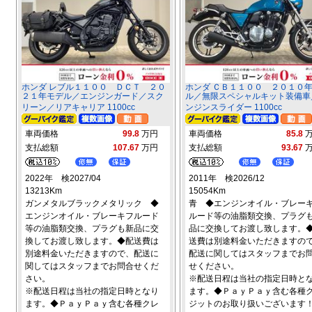
ホンダ レブル１１００ ＤＣＴ ２０
ホンダ ＣＢ１１００ ２０１０
２１年モデル／エンジンガード／スク
ル／無限スペシャルキット装備車
リーン／リアキャリア 1100cc
ンジンスライダー 1100cc
車両価格
99.8
万円
車両価格
85.8
支払総額
107.67
万円
支払総額
93.67
2022年 検2027/04
2011年 検2026/12
13213Km
15054Km
ガンメタルブラックメタリック ◆
青 ◆エンジンオイル・ブレー
エンジンオイル・ブレーキフルード
ルード等の油脂類交換、プラグ
等の油脂類交換、プラグも新品に交
品に交換してお渡し致します。
換してお渡し致します。◆配送費は
送費は別途料金いただきますの
別途料金いただきますので、配送に
配送に関してはスタッフまでお
関してはスタッフまでお問合せくだ
せください。
さい。
※配送日程は当社の指定日時と
※配送日程は当社の指定日時となり
ます。◆ＰａｙＰａｙ含む各種
ます。◆ＰａｙＰａｙ含む各種クレ
ジットのお取り扱いございます