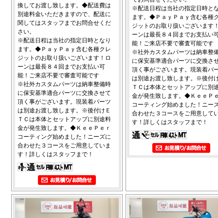
換してお渡し致します。◆配送費は
※配送日程は当社の指定日時と
別途料金いただきますので、配送に
ます。◆ＰａｙＰａｙ含む各種
関してはスタッフまでお問合せくだ
ジットのお取り扱いございます
さい。
ーンは最長８４回までお支払い
※配送日程は当社の指定日時となり
能！ご来店不要で審査可能です
ます。◆ＰａｙＰａｙ含む各種クレ
※社外カスタムパーツは納車整
ジットのお取り扱いございます！ロ
に保安基準適合パーツに交換さ
ーンは最長８４回までお支払い可
頂く事がございます。現装着パ
能！ご来店不要で審査可能です
は別途お渡し致します。※後付
※社外カスタムパーツは納車整備時
ＴＣは本体とセットアップに別
に保安基準適合パーツに交換させて
金が発生致します。◆ＫｅｅＰ
頂く事がございます。現装着パーツ
コーティング始めました！ニー
は別途お渡し致します。※後付けＥ
合わせた３コースをご用意して
ＴＣは本体とセットアップに別途料
す！詳しくはスタッフまで！
金が発生致します。◆ＫｅｅＰｅｒ
コーティング始めました！ニーズに
合わせた３コースをご用意していま
す！詳しくはスタッフまで！