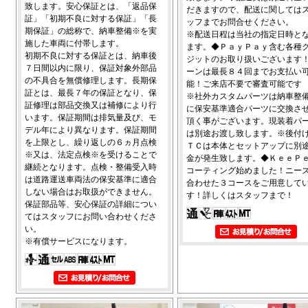
致します。安心保証とは、「返品保
だきますので、配送に関しては
証」「初期不良に対する保証」「長
ッフまでお問合せください。
期保証」の総称で、納車整備※を実
※配送日程は当社の指定日時と
施した車両に付帯します。
ます。◆ＰａｙＰａｙ含む各種
初期不良に対する保証とは、納車後
ジットのお取り扱いございます
７日間以内に限り、保証対象外部品
ーンは最長８４回までお支払い
の不具合を無償修理します。長期保
能！ご来店不要で審査可能です
証とは、最長７年の保証となり、保
※社外カスタムパーツは納車整
証修理は部品交換又は補修により行
に保安基準適合パーツに交換さ
います。保証期間は排気量及び、モ
頂く事がございます。現装着パ
デル年により異なります。保証期間
は別途お渡し致します。※後付
を上限とし、繰り返しの６ヵ月点検
ＴＣは本体とセットアップに別
※又は、法定点検※を受けることで
金が発生致します。◆ＫｅｅＰ
継続となります。点検・整備受入時
コーティング始めました！ニー
は道路運送車両法の保安基準に適合
合わせた３コースをご用意して
しない場合はお取扱ができません。
す！詳しくはスタッフまで！
保証部品等、安心保証の詳細につい
てはスタッフにお問い合わせくださ
い。
※有償サービスになります。