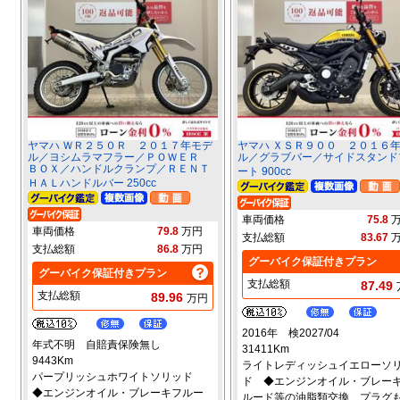
ヤマハ ＷＲ２５０Ｒ ２０１７年モデ
ヤマハ ＸＳＲ９００ ２０１６
ル／ヨシムラマフラー／ＰＯＷＥＲ
ル／グラブバー／サイドスタンド
ＢＯＸ／ハンドルクランプ／ＲＥＮＴ
ート 900cc
ＨＡＬハンドルバー 250cc
車両価格
75.8
車両価格
79.8
万円
支払総額
83.67
支払総額
86.8
万円
グーバイク保証付きプラン
グーバイク保証付きプラン
支払総額
87.49
支払総額
89.96
万円
2016年 検2027/04
年式不明 自賠責保険無し
31411Km
9443Km
ライトレディッシュイエローソ
パープリッシュホワイトソリッド
ド ◆エンジンオイル・ブレー
◆エンジンオイル・ブレーキフルー
ルード等の油脂類交換、プラグ