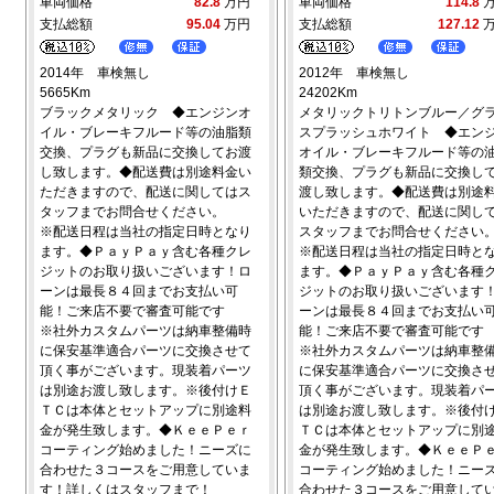
車両価格
82.8
万円
車両価格
114.8
支払総額
95.04
万円
支払総額
127.12
2014年 車検無し
2012年 車検無し
5665Km
24202Km
ブラックメタリック ◆エンジンオ
メタリックトリトンブルー／グ
イル・ブレーキフルード等の油脂類
スプラッシュホワイト ◆エン
交換、プラグも新品に交換してお渡
オイル・ブレーキフルード等の
し致します。◆配送費は別途料金い
類交換、プラグも新品に交換し
ただきますので、配送に関してはス
渡し致します。◆配送費は別途
タッフまでお問合せください。
いただきますので、配送に関し
※配送日程は当社の指定日時となり
スタッフまでお問合せください
ます。◆ＰａｙＰａｙ含む各種クレ
※配送日程は当社の指定日時と
ジットのお取り扱いございます！ロ
ます。◆ＰａｙＰａｙ含む各種
ーンは最長８４回までお支払い可
ジットのお取り扱いございます
能！ご来店不要で審査可能です
ーンは最長８４回までお支払い
※社外カスタムパーツは納車整備時
能！ご来店不要で審査可能です
に保安基準適合パーツに交換させて
※社外カスタムパーツは納車整
頂く事がございます。現装着パーツ
に保安基準適合パーツに交換さ
は別途お渡し致します。※後付けＥ
頂く事がございます。現装着パ
ＴＣは本体とセットアップに別途料
は別途お渡し致します。※後付
金が発生致します。◆ＫｅｅＰｅｒ
ＴＣは本体とセットアップに別
コーティング始めました！ニーズに
金が発生致します。◆ＫｅｅＰ
合わせた３コースをご用意していま
コーティング始めました！ニー
す！詳しくはスタッフまで！
合わせた３コースをご用意して