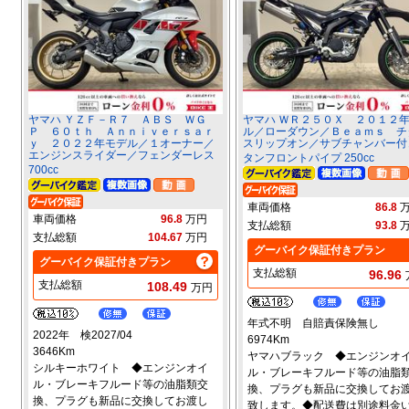
ヤマハ ＹＺＦ－Ｒ７ ＡＢＳ ＷＧ
ヤマハ ＷＲ２５０Ｘ ２０１２
Ｐ ６０ｔｈ Ａｎｎｉｖｅｒｓａｒ
ル／ローダウン／Ｂｅａｍｓ チ
ｙ ２０２２年モデル／１オーナー／
スリップオン／サブチャンバー付
エンジンスライダー／フェンダーレス
タンフロントパイプ 250cc
700cc
車両価格
86.8
車両価格
96.8
万円
支払総額
93.8
支払総額
104.67
万円
グーバイク保証付きプラン
グーバイク保証付きプラン
支払総額
96.96
支払総額
108.49
万円
年式不明 自賠責保険無し
2022年 検2027/04
6974Km
3646Km
ヤマハブラック ◆エンジンオ
シルキーホワイト ◆エンジンオイ
ル・ブレーキフルード等の油脂
ル・ブレーキフルード等の油脂類交
換、プラグも新品に交換してお
換、プラグも新品に交換してお渡し
致します。◆配送費は別途料金