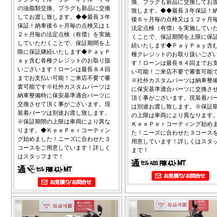
換、プラグも新品に交換してお
の油脂類交換、プラグも新品に交換
致します。◆◆最長３年保証！
してお渡し致します。◆◆最長３年
後６ヶ月毎の点検又は１２ヶ月
保証！納車後６ヶ月毎の点検又は１
法定点検（有償）を実施してい
２ヶ月毎の法定点検（有償）を実施
くことで、保証期間を上限に保
していただくことで、保証期間を上
続いたします◆ＰａｙＰａｙ含
限に保証継続いたします◆ＰａｙＰ
種クレジットのお取り扱いござ
ａｙ含む各種クレジットのお取り扱
す！ローンは最長８４回までお
いございます！ローンは最長８４回
い可能！ご来店不要で審査可能
までお支払い可能！ご来店不要で審
※社外カスタムパーツは納車整
査可能です※社外カスタムパーツは
に保安基準適合パーツに交換さ
納車整備時に保安基準適合パーツに
頂く事がございます。現装着パ
交換させて頂く事がございます。現
は別途お渡し致します。※保証
装着パーツは別途お渡し致します。
の上限は車両により異なります
※保証期間の上限は車両により異な
ＫｅｅＰｅｒコーティング始め
ります。◆ＫｅｅＰｅｒコーティン
た！ニーズに合わせた３コース
グ始めました！ニーズに合わせた３
用意しています！詳しくはスタ
コースをご用意しています！詳しく
まで！
はスタッフまで！