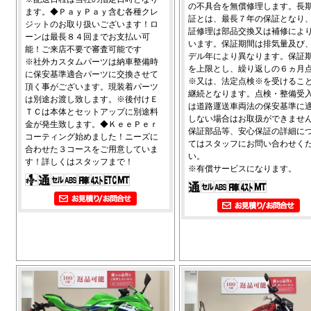
の不具合を無償修理します。長
ます。◆ＰａｙＰａｙ含む各種クレ
証とは、最長７年の保証となり
ジットのお取り扱いございます！ロ
証修理は部品交換又は補修によ
ーンは最長８４回までお支払い可
います。保証期間は排気量及び
能！ご来店不要で審査可能です
デル年により異なります。保証
※社外カスタムパーツは納車整備時
を上限とし、繰り返しの６ヵ月
に保安基準適合パーツに交換させて
※又は、法定点検※を受けるこ
頂く事がございます。現装着パーツ
継続となります。点検・整備受
は別途お渡し致します。※後付けＥ
は道路運送車両法の保安基準に
ＴＣは本体とセットアップに別途料
しない場合はお取扱ができませ
金が発生致します。◆ＫｅｅＰｅｒ
保証部品等、安心保証の詳細に
コーティング始めました！ニーズに
てはスタッフにお問い合わせく
合わせた３コースをご用意していま
い。
す！詳しくはスタッフまで！
※有償サービスになります。