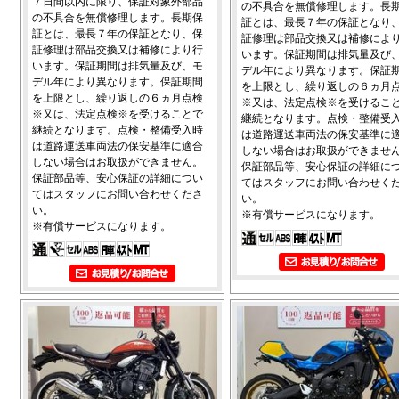
７日間以内に限り、保証対象外部品
の不具合を無償修理します。長
の不具合を無償修理します。長期保
証とは、最長７年の保証となり
証とは、最長７年の保証となり、保
証修理は部品交換又は補修によ
証修理は部品交換又は補修により行
います。保証期間は排気量及び
います。保証期間は排気量及び、モ
デル年により異なります。保証
デル年により異なります。保証期間
を上限とし、繰り返しの６ヵ月
を上限とし、繰り返しの６ヵ月点検
※又は、法定点検※を受けるこ
※又は、法定点検※を受けることで
継続となります。点検・整備受
継続となります。点検・整備受入時
は道路運送車両法の保安基準に
は道路運送車両法の保安基準に適合
しない場合はお取扱ができませ
しない場合はお取扱ができません。
保証部品等、安心保証の詳細に
保証部品等、安心保証の詳細につい
てはスタッフにお問い合わせく
てはスタッフにお問い合わせくださ
い。
い。
※有償サービスになります。
※有償サービスになります。