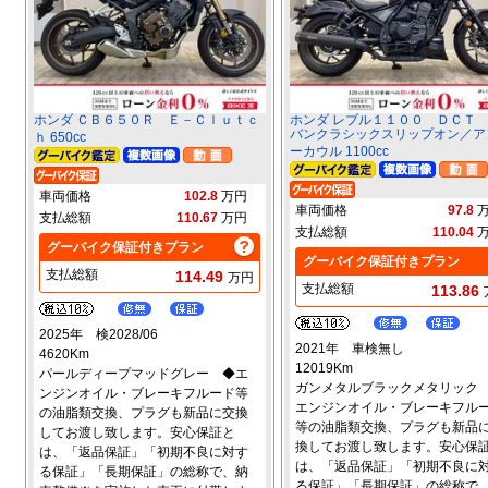
ホンダ ＣＢ６５０Ｒ Ｅ－Ｃｌｕｔｃ
ホンダ レブル１１００ ＤＣＴ
バンクラシックスリップオン／ア
ｈ 650cc
ーカウル 1100cc
車両価格
102.8
万円
車両価格
97.8
支払総額
110.67
万円
支払総額
110.04
グーバイク保証付きプラン
グーバイク保証付きプラン
支払総額
114.49
万円
支払総額
113.86
2025年 検2028/06
2021年 車検無し
4620Km
12019Km
パールディープマッドグレー ◆エ
ガンメタルブラックメタリック
ンジンオイル・ブレーキフルード等
エンジンオイル・ブレーキフル
の油脂類交換、プラグも新品に交換
等の油脂類交換、プラグも新品
してお渡し致します。安心保証と
換してお渡し致します。安心保
は、「返品保証」「初期不良に対す
は、「返品保証」「初期不良に
る保証」「長期保証」の総称で、納
る保証」「長期保証」の総称で