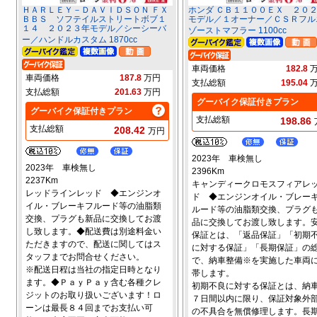
ＨＡＲＬＥＹ－ＤＡＶＩＤＳＯＮ ＦＸ
ホンダ ＣＢ１１００ＥＸ ２０
ＢＢＳ ソフテイルストリートボブ１
モデル／１オーナー／ＣＳＲフル
１４ ２０２３年モデル／シーシーバ
ゾーストマフラー 1100cc
ー／ハンドルカスタム 1870cc
車両価格
182.8
車両価格
187.8
万円
支払総額
195.04
支払総額
201.63
万円
グーバイク保証付きプラン
グーバイク保証付きプラン
支払総額
198.86
支払総額
208.42
万円
2023年 車検無し
2023年 車検無し
2396Km
2237Km
キャンディークロモスフィアレ
レッドラインレッド ◆エンジンオ
ド ◆エンジンオイル・ブレー
イル・ブレーキフルード等の油脂類
ルード等の油脂類交換、プラグ
交換、プラグも新品に交換してお渡
品に交換してお渡し致します。
し致します。◆配送費は別途料金い
保証とは、「返品保証」「初期
ただきますので、配送に関してはス
に対する保証」「長期保証」の
タッフまでお問合せください。
で、納車整備※を実施した車両
※配送日程は当社の指定日時となり
帯します。
ます。◆ＰａｙＰａｙ含む各種クレ
初期不良に対する保証とは、納
ジットのお取り扱いございます！ロ
７日間以内に限り、保証対象外
ーンは最長８４回までお支払い可
の不具合を無償修理します。長