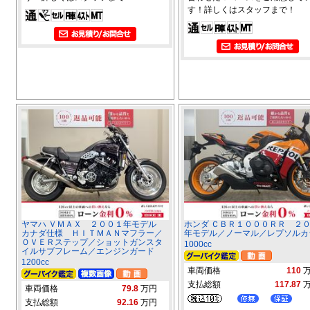
す！詳しくはスタッフまで！
ヤマハ ＶＭＡＸ ２００１年モデル
ホンダ ＣＢＲ１０００ＲＲ ２
カナダ仕様 ＨＩＴＭＡＮマフラー／
年モデル／ノーマル／レプソルカ
ＯＶＥＲステップ／ショットガンスタ
1000cc
イルサブフレーム／エンジンガード
1200cc
車両価格
110
支払総額
117.87
車両価格
79.8
万円
支払総額
92.16
万円