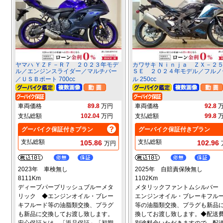
ヤマハ ＹＺＦ－Ｒ７ ２０２３年モデ
カワサキ Ｎｉｎｊａ ＺＸ－
ル／エンジンスライダー／マルチバー
ＳＥ ２０２４年モデル／フルノ
／ＵＳＢポート 700cc
ル 250cc
車両価格
89.8
万円
車両価格
92.8
支払総額
102.04
万円
支払総額
99.8
グーバイク保証付きプラン
グーバイク保証付きプラン
支払総額
支払総額
105.86
102.96
万円
2023年 車検無し
2025年 自賠責保険無し
8111Km
1102Km
ディープパープリッシュブルーメタ
メタリックファントムシルバー
リック ◆エンジンオイル・ブレー
エンジンオイル・ブレーキフル
キフルード等の油脂類交換、プラグ
等の油脂類交換、プラグも新品
も新品に交換してお渡し致します。
換してお渡し致します。◆配送
安心保証とは、「返品保証」「初期
別途料金いただきますので、配