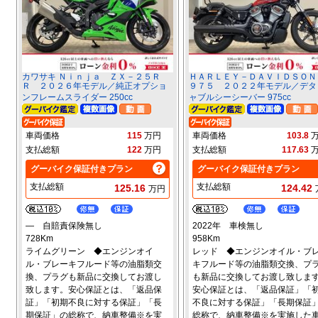
カワサキ Ｎｉｎｊａ ＺＸ－２５Ｒ
ＨＡＲＬＥＹ－ＤＡＶＩＤＳＯＮ
Ｒ ２０２６年モデル／純正オプショ
９７５ ２０２２年モデル／デタ
ンフレームスライダー 250cc
ャブルシーシーバー 975cc
車両価格
115
万円
車両価格
103.8
支払総額
122
万円
支払総額
117.63
グーバイク保証付きプラン
グーバイク保証付きプラン
支払総額
支払総額
125.16
124.42
万円
― 自賠責保険無し
2022年 車検無し
728Km
958Km
ライムグリーン ◆エンジンオイ
レッド ◆エンジンオイル・ブ
ル・ブレーキフルード等の油脂類交
キフルード等の油脂類交換、プ
換、プラグも新品に交換してお渡し
も新品に交換してお渡し致しま
致します。安心保証とは、「返品保
安心保証とは、「返品保証」「
証」「初期不良に対する保証」「長
不良に対する保証」「長期保証
期保証」の総称で、納車整備※を実
総称で、納車整備※を実施した