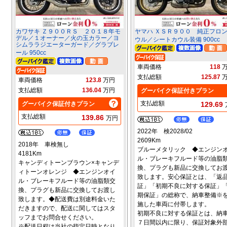
カワサキ Ｚ９００ＲＳ ２０１８年モ
ヤマハ ＸＳＲ９００ 純正フロ
デル／１オーナー／火の玉カラー／ヨ
ウル／シートカウル装備 900cc
シムララジエーターガード／グラブレ
ール 950cc
車両価格
118
支払総額
125.87
車両価格
123.8
万円
支払総額
136.04
万円
グーバイク保証付きプラン
支払総額
グーバイク保証付きプラン
129.69
支払総額
139.86
万円
2022年 検2028/02
2609Km
2018年 車検無し
ブルーメタリック ◆エンジン
4181Km
ル・ブレーキフルード等の油脂
キャンディトーンブラウン×キャンデ
換、プラグも新品に交換してお
ィトーンオレンジ ◆エンジンオイ
致します。安心保証とは、「返
ル・ブレーキフルード等の油脂類交
証」「初期不良に対する保証」
換、プラグも新品に交換してお渡し
期保証」の総称で、納車整備※
致します。◆配送費は別途料金いた
施した車両に付帯します。
だきますので、配送に関してはスタ
初期不良に対する保証とは、納
ッフまでお問合せください。
７日間以内に限り、保証対象外
※配送日程は当社の指定日時となり