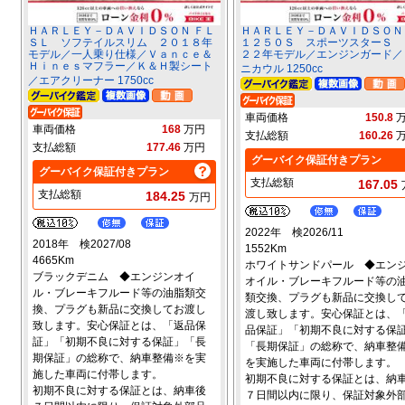
ＨＡＲＬＥＹ－ＤＡＶＩＤＳＯＮ ＦＬ
ＨＡＲＬＥＹ－ＤＡＶＩＤＳＯＮ
ＳＬ ソフテイルスリム ２０１８年
１２５０Ｓ スポーツスターＳ 
モデル／一人乗り仕様／Ｖａｎｃｅ＆
２２年モデル／エンジンガード／
Ｈｉｎｅｓマフラー／Ｋ＆Ｈ製シート
ニカウル 1250cc
／エアクリーナー 1750cc
車両価格
150.8
車両価格
168
万円
支払総額
160.26
支払総額
177.46
万円
グーバイク保証付きプラン
グーバイク保証付きプラン
支払総額
167.05
支払総額
184.25
万円
2022年 検2026/11
2018年 検2027/08
1552Km
4665Km
ホワイトサンドパール ◆エン
ブラックデニム ◆エンジンオイ
オイル・ブレーキフルード等の
ル・ブレーキフルード等の油脂類交
類交換、プラグも新品に交換し
換、プラグも新品に交換してお渡し
渡し致します。安心保証とは、
致します。安心保証とは、「返品保
品保証」「初期不良に対する保
証」「初期不良に対する保証」「長
「長期保証」の総称で、納車整
期保証」の総称で、納車整備※を実
を実施した車両に付帯します。
施した車両に付帯します。
初期不良に対する保証とは、納
初期不良に対する保証とは、納車後
７日間以内に限り、保証対象外