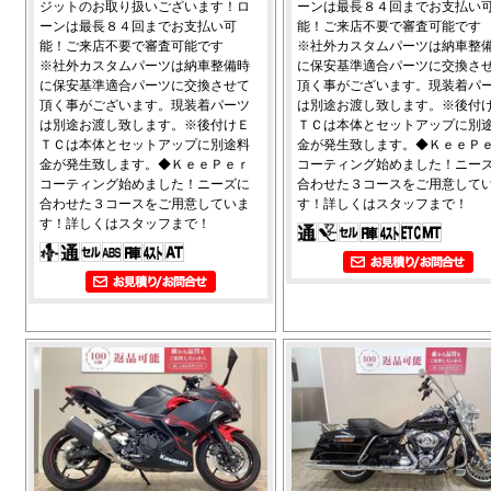
ジットのお取り扱いございます！ロ
ーンは最長８４回までお支払い
ーンは最長８４回までお支払い可
能！ご来店不要で審査可能です
能！ご来店不要で審査可能です
※社外カスタムパーツは納車整
※社外カスタムパーツは納車整備時
に保安基準適合パーツに交換さ
に保安基準適合パーツに交換させて
頂く事がございます。現装着パ
頂く事がございます。現装着パーツ
は別途お渡し致します。※後付
は別途お渡し致します。※後付けＥ
ＴＣは本体とセットアップに別
ＴＣは本体とセットアップに別途料
金が発生致します。◆ＫｅｅＰ
金が発生致します。◆ＫｅｅＰｅｒ
コーティング始めました！ニー
コーティング始めました！ニーズに
合わせた３コースをご用意して
合わせた３コースをご用意していま
す！詳しくはスタッフまで！
す！詳しくはスタッフまで！