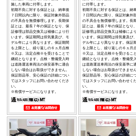
施した車両に付帯します。
に付帯します。
初期不良に対する保証とは、納車後
初期不良に対する保証とは、納
７日間以内に限り、保証対象外部品
７日間以内に限り、保証対象外
の不具合を無償修理します。長期保
の不具合を無償修理します。長
証とは、最長７年の保証となり、保
証とは、最長７年の保証となり
証修理は部品交換又は補修により行
証修理は部品交換又は補修によ
います。保証期間は排気量及び、モ
います。保証期間は排気量及び
デル年により異なります。保証期間
デル年により異なります。保証
を上限とし、繰り返しの６ヵ月点検
を上限とし、繰り返しの６ヵ月
※又は、法定点検※を受けることで
※又は、法定点検※を受けるこ
継続となります。点検・整備受入時
継続となります。点検・整備受
は道路運送車両法の保安基準に適合
は道路運送車両法の保安基準に
しない場合はお取扱ができません。
しない場合はお取扱ができませ
保証部品等、安心保証の詳細につい
保証部品等、安心保証の詳細に
てはスタッフにお問い合わせくださ
てはスタッフにお問い合わせく
い。
い。
※有償サービスになります。
※有償サービスになります。