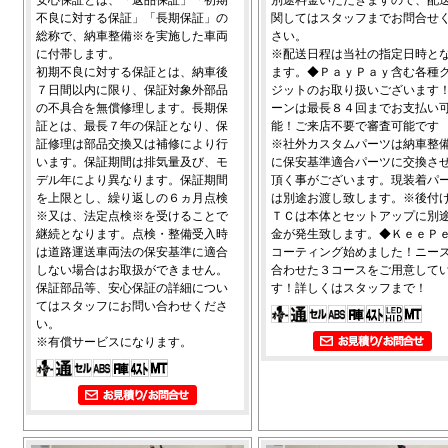
不良に対する保証」「長期保証」の
関してはスタッフまでお問合せ
総称で、納車整備※を実施した車両
さい。
に付帯します。
※配送日程は当社の指定日時と
初期不良に対する保証とは、納車後
ます。◆ＰａｙＰａｙ含む各種
７日間以内に限り、保証対象外部品
ジットのお取り扱いございます
の不具合を無償修理します。長期保
ーンは最長８４回までお支払い
証とは、最長７年の保証となり、保
能！ご来店不要で審査可能です
証修理は部品交換又は補修により行
※社外カスタムパーツは納車整
います。保証期間は排気量及び、モ
に保安基準適合パーツに交換さ
デル年により異なります。保証期間
頂く事がございます。現装着パ
を上限とし、繰り返しの６ヵ月点検
は別途お渡し致します。※後付
※又は、法定点検※を受けることで
ＴＣは本体とセットアップに別
継続となります。点検・整備受入時
金が発生致します。◆ＫｅｅＰ
は道路運送車両法の保安基準に適合
コーティング始めました！ニー
しない場合はお取扱ができません。
合わせた３コースをご用意して
保証部品等、安心保証の詳細につい
す！詳しくはスタッフまで！
てはスタッフにお問い合わせくださ
い。
※有償サービスになります。