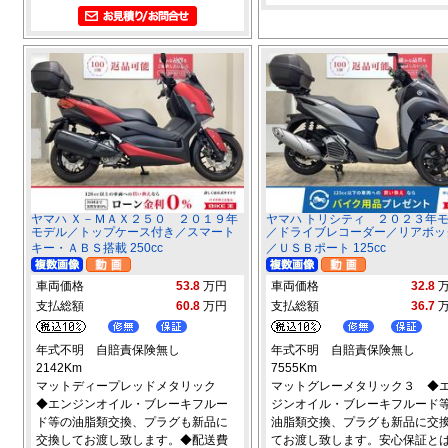
ヤマハ Ｘ－ＭＡＸ２５０ ２０１９年
ヤマハ トリシティ ２０２３年
モデル／トップケース付き／スマート
／ドライブレコーダー／リアボッ
キー・ＡＢＳ搭載 250cc
／ＵＳＢポート 125cc
車両価格
53.8
万円
車両価格
32.8
支払総額
60.8
万円
支払総額
36.7
年式不明 自賠責保険無し
年式不明 自賠責保険無し
2142Km
7555Km
マットディープレッドメタリック
マットグレーメタリック３ ◆
◆エンジンオイル・ブレーキフルー
ジンオイル・ブレーキフルード
ド等の油脂類交換、プラグも新品に
油脂類交換、プラグも新品に交
交換してお渡し致します。◆配送費
てお渡し致します。安心保証と