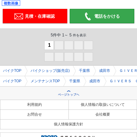
複数画像
見積・在庫確認
電話をかける
5件中 1～ 5
件を表示
1
0
0
0
0
0
0
0
0
0
バイクTOP
バイクショップ(販売店)
千葉県
成田市
ＧＩＶＥ
バイクTOP
メンテナンスTOP
千葉県
成田市
ＧＩＶＥＲＳ 
利用規約
個人情報の取扱いについて
お問合せ
会社概要
個人情報保護方針