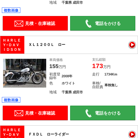
地域
千葉県 成田市
複数画像
見積・在庫確認
電話をかける
ＨＡＲＬＥ
ＸＬ１２００Ｌ ロー
Ｙ−ＤＡＶ
ＩＤＳＯＮ
支払総額
車両価格
173
155
万円
万円
初度登
走行
1734Km
2008年
録年
色
車検/
ホワイト
車検無し
自賠責
地域
千葉県 成田市
複数画像
見積・在庫確認
電話をかける
ＨＡＲＬＥ
ＦＸＤＬ ローライダー
Ｙ−ＤＡＶ