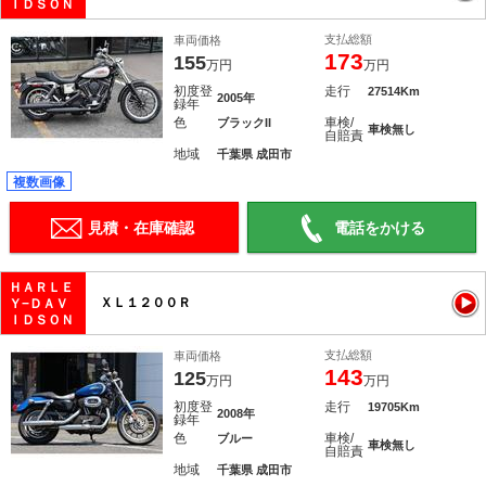
ＩＤＳＯＮ
支払総額
車両価格
173
155
万円
万円
初度登
走行
27514Km
2005年
録年
色
車検/
ブラックII
車検無し
自賠責
地域
千葉県 成田市
複数画像
見積・在庫確認
電話をかける
ＨＡＲＬＥ
ＸＬ１２００Ｒ
Ｙ−ＤＡＶ
ＩＤＳＯＮ
支払総額
車両価格
143
125
万円
万円
初度登
走行
19705Km
2008年
録年
色
車検/
ブルー
車検無し
自賠責
地域
千葉県 成田市