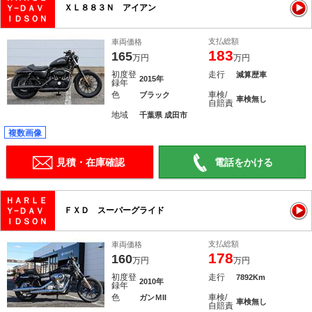
ＸＬ８８３Ｎ アイアン
Ｙ−ＤＡＶ
ＩＤＳＯＮ
支払総額
車両価格
183
165
万円
万円
初度登
走行
減算歴車
2015年
録年
色
車検/
ブラック
車検無し
自賠責
地域
千葉県 成田市
複数画像
見積・在庫確認
電話をかける
ＨＡＲＬＥ
ＦＸＤ スーパーグライド
Ｙ−ＤＡＶ
ＩＤＳＯＮ
支払総額
車両価格
178
160
万円
万円
初度登
走行
7892Km
2010年
録年
色
車検/
ガンＭII
車検無し
自賠責