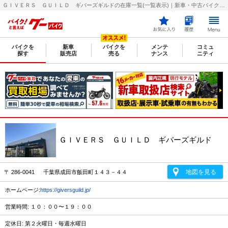
ＧＩＶＥＲＳ ＧＵＩＬＤ ギバーズギルドの在庫一覧(一覧表示)｜新車・中古バイク・二輪車・オートバイ情報なら【グーバイク(GooBike)】
バイクを
新車
バイクを
メンテ
コミュ
探す
販売店
売る
ナンス
ニティ
ＧＩＶＥＲＳ ＧＵＩＬＤ ギバーズギルド
地図を見る
〒 286-0041 千葉県成田市飯田町１４３－４４
ホームページ:
https://giversguild.jp/
営業時間: １０：００〜１９：００
定休日: 第２火曜日・毎週水曜日