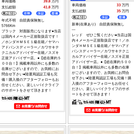
車両価格
39.8
万円
車両価格
33
万円
支払総額
41.8
万円
支払総額
35
万円
年式不明 自賠責保険無し
新車(在庫あり) 自賠責保険無し
5766Km
―
ブラック 対面販売になります●当店
レッド ぜひご覧ください●当店は国
は国内４メーカー正規取扱店です！
内４メーカー正規取扱店です！／ホ
／ホンダＨＭＳＥ１級在籍／ヤマハ
ンダＨＭＳＥ１級在籍／ヤマハアド
アドバンスディーラー／カワサキテ
バンスディーラー／カワサキテクニ
クニカルアドバイザー在籍／スズキ
カルアドバイザー在籍／スズキ正規
正規アドバイザー店。●【総在庫約５
アドバイザー店。●【総在庫約５００
００台！】掲載車両以外にも多数の
台！】掲載車両以外にも多数の在庫
在庫がございますので、お気軽にお
がございますので、お気軽にお問合
問合せ下さい●陸運局認証工場も完
せ下さい●陸運局認証工場も完備！購
備！購入後のアフターフォローもお
入後のアフターフォローもお任せく
任せください。楽しいバイクライフ
ださい。楽しいバイクライフのサポ
のサポートをさせて頂きます！
ートをさせて頂きます！