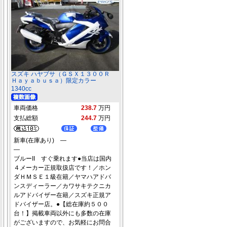
スズキ ハヤブサ（ＧＳＸ１３００Ｒ
Ｈａｙａｂｕｓａ）限定カラー
1340cc
車両価格
238.7
万円
支払総額
244.7
万円
新車(在庫あり) ―
―
ブルーII すぐ乗れます●当店は国内
４メーカー正規取扱店です！／ホン
ダＨＭＳＥ１級在籍／ヤマハアドバ
ンスディーラー／カワサキテクニカ
ルアドバイザー在籍／スズキ正規ア
ドバイザー店。●【総在庫約５００
台！】掲載車両以外にも多数の在庫
がございますので、お気軽にお問合