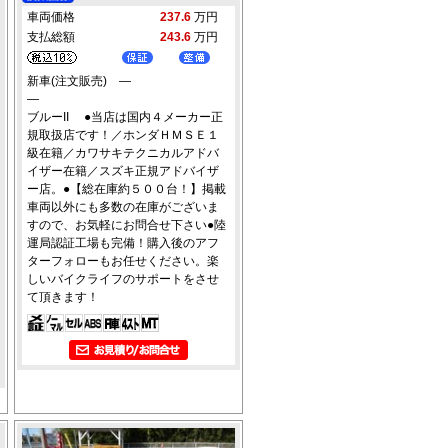
車両価格
237.6
万円
支払総額
243.6
万円
新車(注文販売) ―
―
ブルーII ●当店は国内４メーカー正
規取扱店です！／ホンダＨＭＳＥ１
級在籍／カワサキテクニカルアドバ
イザー在籍／スズキ正規アドバイザ
ー店。●【総在庫約５００台！】掲載
車両以外にも多数の在庫がございま
すので、お気軽にお問合せ下さい●陸
運局認証工場も完備！購入後のアフ
ターフォローもお任せください。楽
しいバイクライフのサポートをさせ
て頂きます！