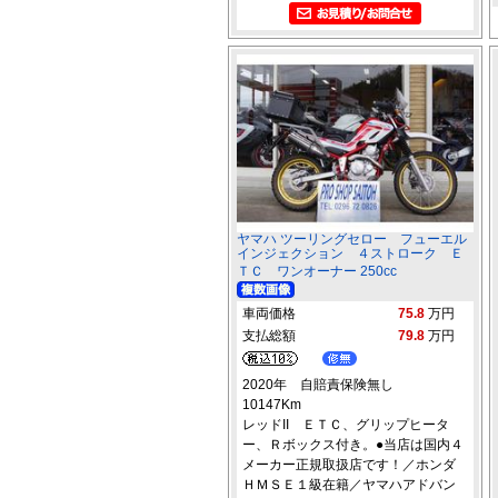
ヤマハ ツーリングセロー フューエル
インジェクション ４ストローク Ｅ
ＴＣ ワンオーナー 250cc
車両価格
75.8
万円
支払総額
79.8
万円
2020年 自賠責保険無し
10147Km
レッドII ＥＴＣ、グリップヒータ
ー、Ｒボックス付き。●当店は国内４
メーカー正規取扱店です！／ホンダ
ＨＭＳＥ１級在籍／ヤマハアドバン