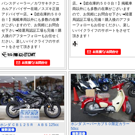
バンスディーラー／カワサキテクニ
店。●【総在庫約５００台！】掲載車
カルアドバイザー在籍／スズキ正規
両以外にも多数の在庫がございます
アドバイザー店。●【総在庫約５００
ので、お気軽にお問合せ下さい●陸運
台！】掲載車両以外にも多数の在庫
局認証工場も完備！購入後のアフタ
がございますので、お気軽にお問合
ーフォローもお任せください。楽し
せ下さい●陸運局認証工場も完備！購
いバイクライフのサポートをさせて
入後のアフターフォローもお任せく
頂きます！
ださい。楽しいバイクライフのサポ
ートをさせて頂きます！
ホンダ スーパーカブ５０限定カラー
ホンダ ＣＢ１２５Ｒ ＡＢＳ 125cc
50cc