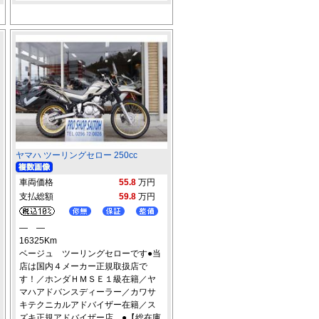
ヤマハ ツーリングセロー 250cc
車両価格
55.8
万円
支払総額
59.8
万円
― ―
16325Km
ベージュ ツーリングセローです●当
店は国内４メーカー正規取扱店で
す！／ホンダＨＭＳＥ１級在籍／ヤ
マハアドバンスディーラー／カワサ
キテクニカルアドバイザー在籍／ス
ズキ正規アドバイザー店。●【総在庫