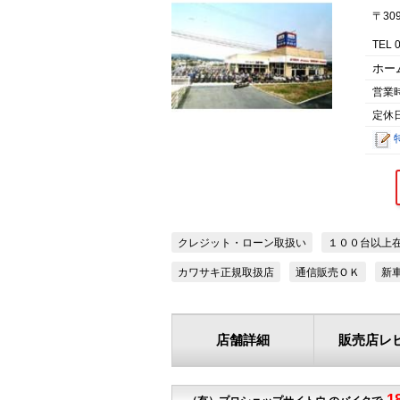
〒30
TEL 
ホー
営業
定休
クレジット・ローン取扱い
１００台以上
カワサキ正規取扱店
通信販売ＯＫ
新
店舗詳細
販売店レ
1