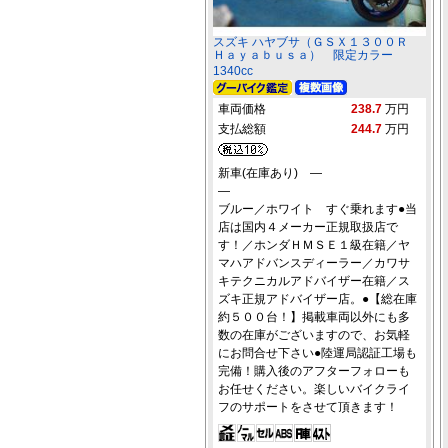
スズキ ハヤブサ（ＧＳＸ１３００Ｒ
Ｈａｙａｂｕｓａ） 限定カラー
1340cc
車両価格
238.7
万円
支払総額
244.7
万円
新車(在庫あり) ―
―
ブルー／ホワイト すぐ乗れます●当
店は国内４メーカー正規取扱店で
す！／ホンダＨＭＳＥ１級在籍／ヤ
マハアドバンスディーラー／カワサ
キテクニカルアドバイザー在籍／ス
ズキ正規アドバイザー店。●【総在庫
約５００台！】掲載車両以外にも多
数の在庫がございますので、お気軽
にお問合せ下さい●陸運局認証工場も
完備！購入後のアフターフォローも
お任せください。楽しいバイクライ
フのサポートをさせて頂きます！