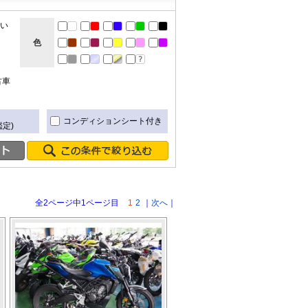
ない
色
古車
き
コンディションシート付き
定)
全2ページ中1ページ目
1
2
｜
次へ
｜