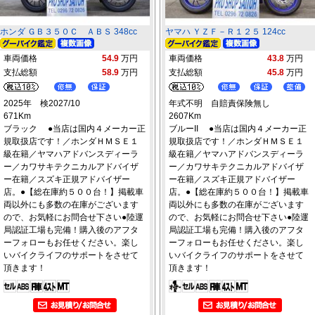
ホンダ ＧＢ３５０Ｃ ＡＢＳ 348cc
ヤマハ ＹＺＦ－Ｒ１２５ 124cc
車両価格
54.9
万円
車両価格
43.8
万円
支払総額
58.9
万円
支払総額
45.8
万円
2025年 検2027/10
年式不明 自賠責保険無し
671Km
2607Km
ブラック ●当店は国内４メーカー正
ブルーII ●当店は国内４メーカー正
規取扱店です！／ホンダＨＭＳＥ１
規取扱店です！／ホンダＨＭＳＥ１
級在籍／ヤマハアドバンスディーラ
級在籍／ヤマハアドバンスディーラ
ー／カワサキテクニカルアドバイザ
ー／カワサキテクニカルアドバイザ
ー在籍／スズキ正規アドバイザー
ー在籍／スズキ正規アドバイザー
店。●【総在庫約５００台！】掲載車
店。●【総在庫約５００台！】掲載車
両以外にも多数の在庫がございます
両以外にも多数の在庫がございます
ので、お気軽にお問合せ下さい●陸運
ので、お気軽にお問合せ下さい●陸運
局認証工場も完備！購入後のアフタ
局認証工場も完備！購入後のアフタ
ーフォローもお任せください。楽し
ーフォローもお任せください。楽し
いバイクライフのサポートをさせて
いバイクライフのサポートをさせて
頂きます！
頂きます！