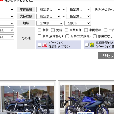
件がヒットしました。
本体価格
～
ASKを含め
支払総額
～
地域
新着
更新
複数画像
車両動画
中
新車(在庫あり)
新車(注文販売)
修復歴なし
その他
グーバイク
車輌状態付
保証付きプラン
(グーバイク鑑