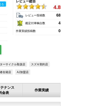
レビュー総合
見る
4.8
68
レビュー投稿数
4
鑑定付車輌台数
0
作業実績投稿数
ターサイクル取扱店
スズキ契約店
者在籍店
AJ加盟店
ンテナンス
作業実績
料金表