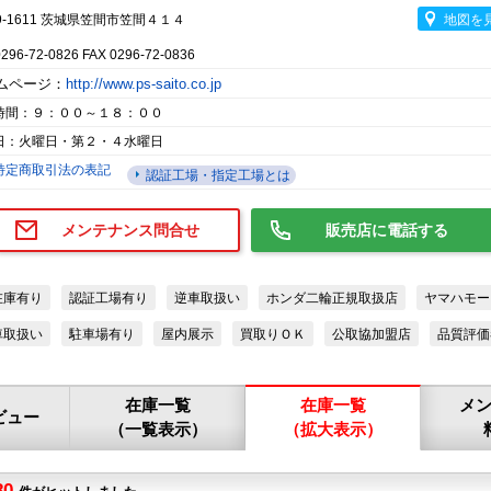
9-1611 茨城県笠間市笠間４１４
地図を
0296-72-0826 FAX 0296-72-0836
ムページ：
http://www.ps-saito.co.jp
時間：９：００～１８：００
日：火曜日・第２・４水曜日
特定商取引法の表記
認証工場・指定工場とは
メンテナンス問合せ
販売店に電話する
在庫有り
認証工場有り
逆車取扱い
ホンダ二輪正規取扱店
ヤマハモー
車取扱い
駐車場有り
屋内展示
買取りＯＫ
公取協加盟店
品質評価
在庫一覧
在庫一覧
メ
ビュー
（一覧表示）
（拡大表示）
80