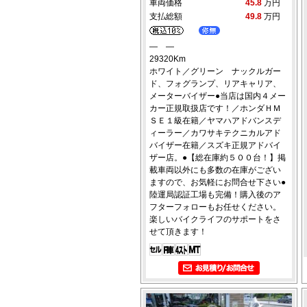
車両価格
45.8
万円
支払総額
49.8
万円
― ―
29320Km
ホワイト／グリーン ナックルガー
ド、フォグランプ、リアキャリア、
メーターバイザー●当店は国内４メー
カー正規取扱店です！／ホンダＨＭ
ＳＥ１級在籍／ヤマハアドバンスデ
ィーラー／カワサキテクニカルアド
バイザー在籍／スズキ正規アドバイ
ザー店。●【総在庫約５００台！】掲
載車両以外にも多数の在庫がござい
ますので、お気軽にお問合せ下さい●
陸運局認証工場も完備！購入後のア
フターフォローもお任せください。
楽しいバイクライフのサポートをさ
せて頂きます！