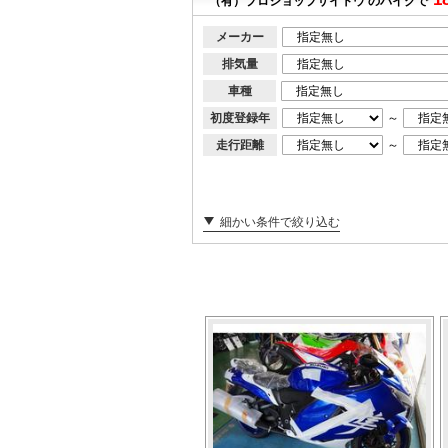
（有）プロショップサイトウ のバイクで
メーカー
排気量
車種
初度登録年
～
走行距離
～
細かい条件で絞り込む