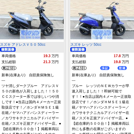
スズキ アドレスＶ５０ 50cc
スズキ レッツ 50cc
車両価格
19.3
万円
車両価格
17.8
万円
支払総額
21.3
万円
支払総額
19.8
万円
新車(在庫あり) 自賠責保険無し
新車(在庫あり) 自賠責保険無し
―
―
ツヤ消しダークブルー アドレスＶ
ブルー レッツのＮＥＷカラーが早
５０の新色が入荷しました！！５０
速入荷しました！！即納可能で
ＣＣスクーター系では珍しいつや消
す！！●当店は国内４メーカー正規取
しです！●当店は国内４メーカー正規
扱店です！／ホンダＨＭＳＥ１級在
取扱店です！／ホンダＨＭＳＥ１級
籍／ヤマハアドバンスディーラー／
在籍／ヤマハアドバンスディーラー
カワサキテクニカルアドバイザー在
／カワサキテクニカルアドバイザー
籍／スズキ正規アドバイザー店。●
在籍／スズキ正規アドバイザー店。●
【総在庫約５００台！】掲載車両以
【総在庫約５００台！】掲載車両以
外にも多数の在庫がございますの