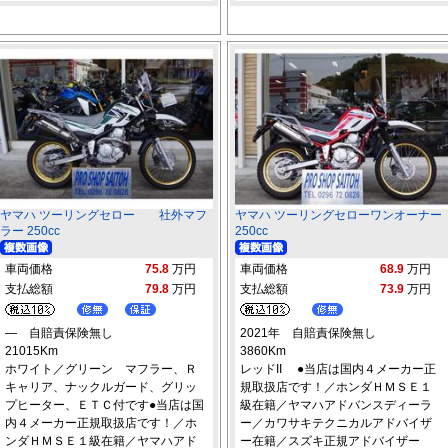
ヤマハ ツーリングセロー 社外マフ
ヤマハ ツーリングセローワンオーナー
ラー 250cc
250cc
車両価格
75.8
万円
車両価格
68.9
万円
支払総額
79.8
万円
支払総額
73.9
万円
― 自賠責保険無し
2021年 自賠責保険無し
21015Km
3860Km
ホワイト／グリーン マフラー、Ｒ
レッドII ●当店は国内４メーカー正
キャリア、ナックルガード、グリッ
規取扱店です！／ホンダＨＭＳＥ１
プヒーター、ＥＴＣ付です●当店は国
級在籍／ヤマハアドバンスディーラ
内４メーカー正規取扱店です！／ホ
ー／カワサキテクニカルアドバイザ
ンダＨＭＳＥ１級在籍／ヤマハアド
ー在籍／スズキ正規アドバイザー