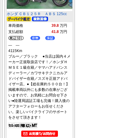
ホンダ ＣＢ１２５Ｒ ＡＢＳ 125cc
車両価格
39.8
万円
支払総額
41.8
万円
― ―
4115Km
ブルー／ブラック ●当店は国内４メ
ーカー正規取扱店です！／ホンダＨ
ＭＳＥ１級在籍／ヤマハアドバンス
ディーラー／カワサキテクニカルア
ドバイザー在籍／スズキ正規アドバ
イザー店。●【総在庫約５００台！】
掲載車両以外にも多数の在庫がござ
いますので、お気軽にお問合せ下さ
い●陸運局認証工場も完備！購入後の
アフターフォローもお任せくださ
い。楽しいバイクライフのサポート
をさせて頂きます！