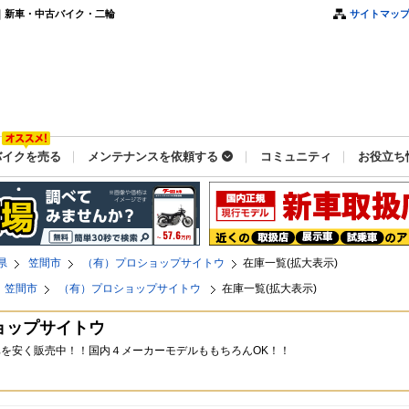
｜新車・中古バイク・二輪
サイトマッ
バイクを売る
メンテナンスを依頼する
コミュニティ
お役立ち
県
笠間市
（有）プロショップサイトウ
在庫一覧(拡大表示)
笠間市
（有）プロショップサイトウ
在庫一覧(拡大表示)
ョップサイトウ
を安く販売中！！国内４メーカーモデルももちろんOK！！