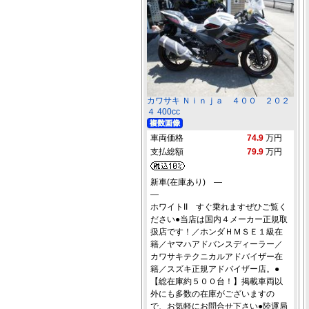
カワサキ Ｎｉｎｊａ ４００ ２０２
４ 400cc
車両価格
74.9
万円
支払総額
79.9
万円
新車(在庫あり) ―
―
ホワイトII すぐ乗れますぜひご覧く
ださい●当店は国内４メーカー正規取
扱店です！／ホンダＨＭＳＥ１級在
籍／ヤマハアドバンスディーラー／
カワサキテクニカルアドバイザー在
籍／スズキ正規アドバイザー店。●
【総在庫約５００台！】掲載車両以
外にも多数の在庫がございますの
で、お気軽にお問合せ下さい●陸運局