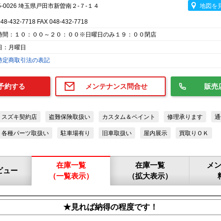
5-0026 埼玉県戸田市新曽南２-７-１４
地図を
048-432-7718 FAX 048-432-7718
時間：１０：００～２０：００※日曜日のみ１９：００閉店
日：月曜日
特定商取引法の表記
予約する
メンテナンス問合せ
販売
スズキ契約店
盗難保険取扱い
カスタム＆ペイント
修理承ります
通
各種パーツ取扱い
駐車場有り
旧車取扱い
屋内展示
買取りＯＫ
在庫一覧
在庫一覧
メ
ビュー
（一覧表示）
（拡大表示）
★見れば納得の程度です！