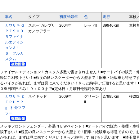
車名
タイプ
初度登録年
色
走行
車検
カワサキ Ｇ
スポーツ/レプリ
2004年
レッドII
39940Km
車検
ＰＺ９００
カ／ツアラー
Ｒファイナ
ルエディシ
ョンＡ１
６ フルカ
スタム
ファイナルエディション！カスタム多数で書ききれません！■オートバイの販売・
軽にご相談下さい！■程度の良いスクーターから大型まで！旧車・絶版車も得意で
るバイクがあれば、まずは見に来てください！きっと納得して頂けると思います！
０※日曜日のみ１９：００まで■定休日：月曜日他臨時休業あり
カワサキ Ｚ
ネイキッド
2009年
グリーン
27985Km
検202
ＥＰＨＹＲ
II
χ 社外マフ
ラー
メッキフロントフェンダー、外装ＮＥＷペイント！■オートバイの販売・修理・車
談下さい！■程度の良いスクーターから大型まで！旧車・絶版車も得意ですので、
があれば、まずは見に来てください！きっと納得して頂けると思います！■埼玉県