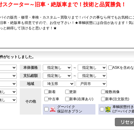
付スクーター～旧車・絶版車まで！技術と品質勝負！
バイの販売・修理・車検・カスタム～買取りまで！バイクの事なら何でもお気軽に
旧車・絶版車も得意ですので、お任せ下さい！★車輌状態には自信があります！気
っと納得して頂けると思います！★
件がヒットしました。
本体価格
～
ASKを含め
支払総額
～
地域
新着
更新
複数画像
中古車
新車(在庫あり)
新車(注文販売)
その他
グーバイク
車輌状態付
保証付きプラン
(グーバイク鑑