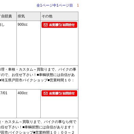
全1ページ中1ページ目
1
／自賠責
排気
その他
無し
900cc
修理・車検・カスタム～買取りまで、バイクの事
すので、お任せ下さい！■車輌状態には自信があ
■埼玉県戸田市バイクショップ■営業時間１０：
7/01
400cc
検・カスタム～買取りまで、バイクの事なら何で
お任せ下さい！■車輌状態には自信があります！
戸田市バイクショップ■営業時間１０：００～２