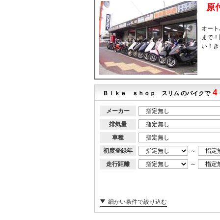
原
オート
まで！
い！き
4
Ｂｉｋｅ ｓｈｏｐ スリム のバイクで
メーカー
排気量
車種
初度登録年
～
走行距離
～
細かい条件で絞り込む