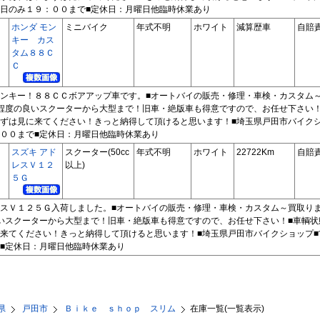
日のみ１９：００まで■定休日：月曜日他臨時休業あり
ホンダ モン
ミニバイク
年式不明
ホワイト
減算歴車
自賠
キー カス
タム８８Ｃ
Ｃ
ンキー！８８ＣＣボアアップ車です。■オートバイの販売・修理・車検・カスタム
程度の良いスクーターから大型まで！旧車・絶版車も得意ですので、お任せ下さい
ずは見に来てください！きっと納得して頂けると思います！■埼玉県戸田市バイク
００まで■定休日：月曜日他臨時休業あり
スズキ アド
スクーター(50cc
年式不明
ホワイト
22722Km
自賠
レスＶ１２
以上)
５Ｇ
スＶ１２５Ｇ入荷しました。■オートバイの販売・修理・車検・カスタム～買取り
いスクーターから大型まで！旧車・絶版車も得意ですので、お任せ下さい！■車輌
来てください！きっと納得して頂けると思います！■埼玉県戸田市バイクショップ
■定休日：月曜日他臨時休業あり
県
戸田市
Ｂｉｋｅ ｓｈｏｐ スリム
在庫一覧(一覧表示)