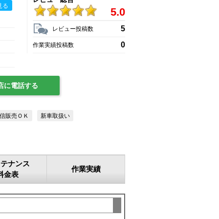
見る
5.0
5
レビュー投稿数
0
作業実績投稿数
店に電話する
信販売ＯＫ
新車取扱い
ンテナンス
作業実績
料金表