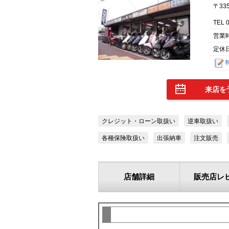
〒33
TEL 
営業
定休
来店を
クレジット・ローン取扱い
逆車取扱い
各種保険取扱い
出張納車
注文販売
店舗詳細
販売店レ