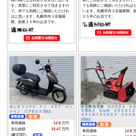
す。真摯にご対応させて頂きますの
でも気軽にご相談いただければ
で、何でも気軽にご相談いただけれ
います。札幌市内３店舗展開、
ばと思います。札幌市内３店舗展
２５年のお店です。
開、創業２５年のお店です。
ホンダ トゥデイ ＦＩ ４ＳＴ メッ
除雪機 除雪機 ＨＯＮＤＡ Ｈ
５雪丸２ セル付 ２０２５１２
トイン リアＢＯＸ 50cc
ＳＡ１８７４２００３ ２５５９
250cc
車両価格
12.8
万円
支払総額
15.47
万円
車両価格
12.8