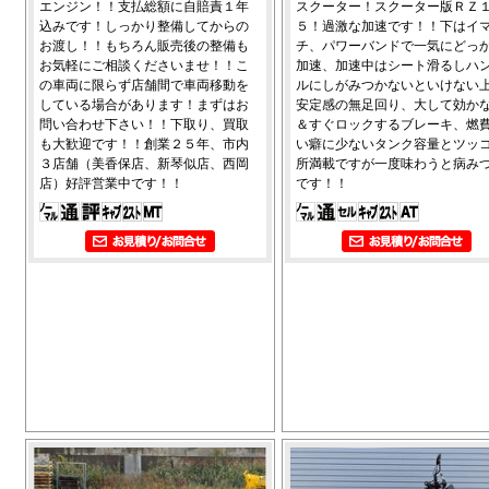
エンジン！！支払総額に自賠責１年
スクーター！スクーター版ＲＺ
込みです！しっかり整備してからの
５！過激な加速です！！下はイ
お渡し！！もちろん販売後の整備も
チ、パワーバンドで一気にどっ
お気軽にご相談くださいませ！！こ
加速、加速中はシート滑るしハ
の車両に限らず店舗間で車両移動を
ルにしがみつかないといけない
している場合があります！まずはお
安定感の無足回り、大して効か
問い合わせ下さい！！下取り、買取
＆すぐロックするブレーキ、燃
も大歓迎です！！創業２５年、市内
い癖に少ないタンク容量とツッ
３店舗（美香保店、新琴似店、西岡
所満載ですが一度味わうと病み
店）好評営業中です！！
です！！