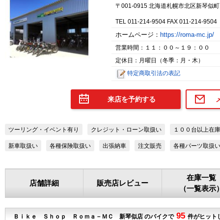
〒001-0915 北海道札幌市北区新琴似
TEL 011-214-9504 FAX 011-214-9504
ホームページ：
https://roma-mc.jp/
営業時間：１１：００～１９：００
定休日：月曜日（冬季：月・木）
特定商取引法の表記
来店を予約する
ツーリング・イベント有り
クレジット・ローン取扱い
１００台以上在
新車取扱い
各種保険取扱い
出張納車
注文販売
各種パーツ取扱
在庫一覧
店舗詳細
販売店レビュー
（一覧表示
95
Ｂｉｋｅ Ｓｈｏｐ Ｒｏｍａ－ＭＣ 新琴似店 のバイクで
件がヒット