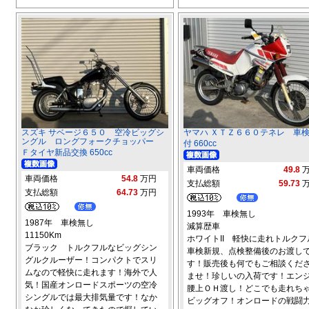
スズキ サベージ６５０ 空冷ビッグシ
ヤマハ ＸＴＺ６６０テネレ 車
ングル ロングフォークチョッパー
付 660cc
Ｆタイヤ新品交換 650cc
車両価格
49.8
車両価格
54.8
万円
支払総額
59.73
支払総額
64.73
万円
1993年 車検無し
1987年 車検無し
減算歴車
11150Km
ホワイトII 軽快に走れトルクフ
ブラック トルクフルなビッグシン
車検新規、点検整備後のお渡し
グルクルーザー！コンパクトでスリ
す！販売後も何でもご相談くだ
ムなので軽快に走れます！海外で人
ませ！珍しいの入荷です！エン
気！国産オンロードスポーツの空冷
腰上ＯＨ渡し！どこでも走れち
シングルでは最大排気量です！なか
ビッグオフ！オンロードの戦闘