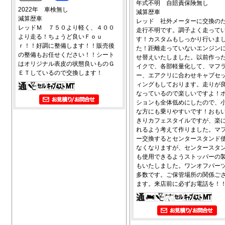
年式不明 自賠責保険無し
2022年 車検無し
減算歴車
減算歴車
レッド 社外メーターに交換の
レッドＭ ７５０より軽く、４００
走行不明です。調子よく走って
より走る！ちょうど良いＦｏｕ
す！カスタムもしっかり行いま
ｒ！！好調に整備します！！販売後
た！距離走っていないエンジン
の整備もお任せください！！シート
せ替えいたしました。以前作っ
はオリジナル表皮の状態良いものＧ
イクで、各部軽量化して、マフ
ＥＴしているので交換します！
ー、エアクリに合わせキャブセ
ィングもしております。走りが
なっているので楽しいですよ！
ションも全体低めにしたので、
な方にも乗りやすいです！おも
きりカフェスタイルですが、楽
れるよう考えて作りました。マ
ー交換するとセンタースタンド
なくなりますが、センタースタ
も使用できるようストッパーの
もいたしました。ワンオフパー
多数です。ご保管場所の関係ご
ます。来店前に必ずお電話を！