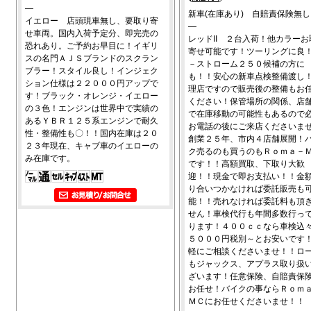
―
新車(在庫あり) 自賠責保険無し
イエロー 店頭現車無し、要取り寄
―
せ車両。国内入荷予定分、即完売の
レッドII ２台入荷！他カラーお
恐れあり。ご予約お早目に！イギリ
寄せ可能です！ツーリングに良
スの名門ＡＪＳブランドのスクラン
－ストローム２５０候補の方に
ブラー！スタイル良し！インジェク
も！！安心の新車点検整備渡し
ション仕様は２２０００円アップで
理店ですので販売後の整備もお
す！ブラック・オレンジ・イエロー
ください！保管場所の関係、店
の３色！エンジンは世界中で実績の
で在庫移動の可能性もあるので
あるＹＢＲ１２５系エンジンで耐久
お電話の後にご来店くださいま
性・整備性も〇！！国内在庫は２０
創業２５年、市内４店舗展開！
２３年現在、キャブ車のイエローの
ク売るのも買うのもＲｏｍａ－
み在庫です。
です！！高額買取、下取り大歓
迎！！現金で即お支払い！！金
り合いつかなければ委託販売も
能！！売れなければ委託料も頂
せん！車検代行も年間多数行っ
ります！４００ｃｃなら車検込
５０００円税別～とお安いです
軽にご相談くださいませ！！ロ
もジャックス、アプラス取り扱
ざいます！任意保険、自賠責保
お任せ！バイクの事ならＲｏｍ
ＭＣにお任せくださいませ！！