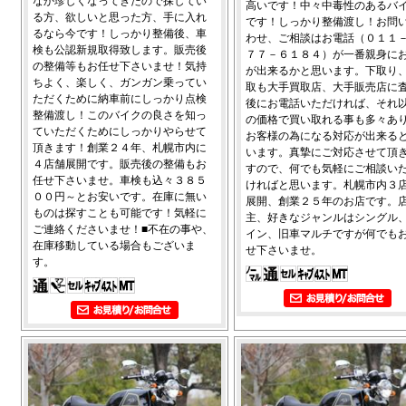
なか珍しくなってきたので探してい
高いです！中々中毒性のあるバ
る方、欲しいと思った方、手に入れ
です！しっかり整備渡し！お問
るなら今です！しっかり整備後、車
わせ、ご相談はお電話（０１１
検も公認新規取得致します。販売後
７７－６１８４）が一番親身に
の整備等もお任せ下さいませ！気持
が出来るかと思います。下取り
ちよく、楽しく、ガンガン乗ってい
取も大手買取店、大手販売店に
ただくために納車前にしっかり点検
後にお電話いただければ、それ
整備渡し！このバイクの良さを知っ
の価格で買い取れる事も多々あ
ていただくためにしっかりやらせて
お客様の為になる対応が出来る
頂きます！創業２４年、札幌市内に
います。真摯にご対応させて頂
４店舗展開です。販売後の整備もお
すので、何でも気軽にご相談い
任せ下さいませ。車検も込々３８５
ければと思います。札幌市内３
００円～とお安いです。在庫に無い
展開、創業２５年のお店です。
ものは探すことも可能です！気軽に
主、好きなジャンルはシングル
ご連絡くださいませ！■不在の事や、
イン、旧車マルチですが何でも
在庫移動している場合もございま
せ下さいませ。
す。