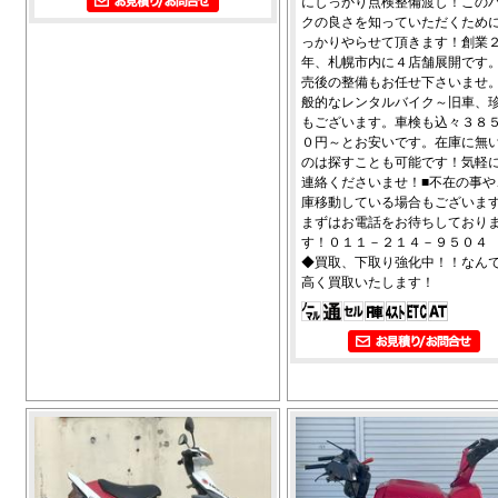
にしっかり点検整備渡し！この
クの良さを知っていただくため
っかりやらせて頂きます！創業
年、札幌市内に４店舗展開です
売後の整備もお任せ下さいませ
般的なレンタルバイク～旧車、
もございます。車検も込々３８
０円～とお安いです。在庫に無
のは探すことも可能です！気軽
連絡くださいませ！■不在の事や
庫移動している場合もございま
まずはお電話をお待ちしており
す！０１１－２１４－９５０４
◆買取、下取り強化中！！なん
高く買取いたします！