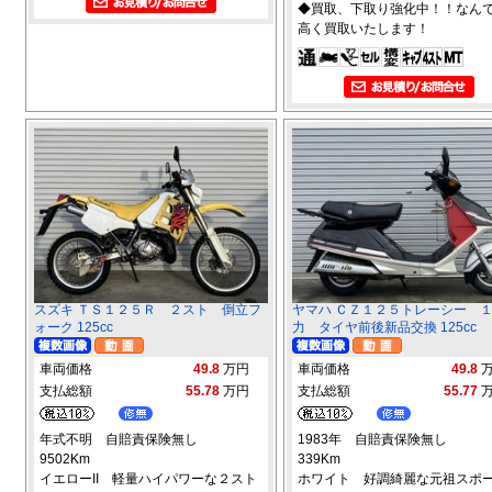
◆買取、下取り強化中！！なん
高く買取いたします！
スズキ ＴＳ１２５Ｒ ２スト 倒立フ
ヤマハ ＣＺ１２５トレーシー 
ォーク 125cc
力 タイヤ前後新品交換 125cc
車両価格
49.8
万円
車両価格
49.8
支払総額
55.78
万円
支払総額
55.77
年式不明 自賠責保険無し
1983年 自賠責保険無し
9502Km
339Km
イエローII 軽量ハイパワーな２スト
ホワイト 好調綺麗な元祖スポ