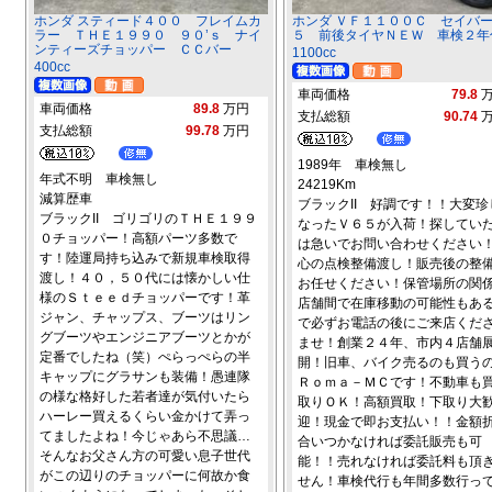
ホンダ スティード４００ フレイムカ
ホンダ ＶＦ１１００Ｃ セイバ
ラー ＴＨＥ１９９０ ９０’ｓ ナイ
５ 前後タイヤＮＥＷ 車検２年
ンティーズチョッパー ＣＣバー
1100cc
400cc
車両価格
79.8
車両価格
89.8
万円
支払総額
90.74
支払総額
99.78
万円
1989年 車検無し
年式不明 車検無し
24219Km
減算歴車
ブラックII 好調です！！大変珍
ブラックII ゴリゴリのＴＨＥ１９９
なったＶ６５が入荷！探してい
０チョッパー！高額パーツ多数で
は急いでお問い合わせください
す！陸運局持ち込みで新規車検取得
心の点検整備渡し！販売後の整
渡し！４０，５０代には懐かしい仕
お任せください！保管場所の関
様のＳｔｅｅｄチョッパーです！革
店舗間で在庫移動の可能性もあ
ジャン、チャップス、ブーツはリン
で必ずお電話の後にご来店くだ
グブーツやエンジニアブーツとかが
ませ！創業２４年、市内４店舗
定番でしたね（笑）ぺらっぺらの半
開！旧車、バイク売るのも買う
キャップにグラサンも装備！愚連隊
Ｒｏｍａ－ＭＣです！不動車も
の様な格好した若者達が気付いたら
取りＯＫ！高額買取！下取り大
ハーレー買えるくらい金かけて弄っ
迎！現金で即お支払い！！金額
てましたよね！今じゃあら不思議…
合いつかなければ委託販売も可
そんなお父さん方の可愛い息子世代
能！！売れなければ委託料も頂
がこの辺りのチョッパーに何故か食
せん！車検代行も年間多数行っ