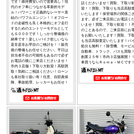
です！維持費安いので需要高し！現
話くださいませ！買取、下取り
代のオフ車につながる革新的モデ
迎！！買取、下取りも当店高額
ル！パワーこそ正義的なレーサー直
いたします！保管場所の関係ご
結のパワフルエンジン！！オフロー
ます。必ずご来店前にお電話く
ドの走破性も良く本格的にオフ走行
いませ！買取、下取り歓迎！！
するためのエントリーモデルとして
のことあるので、ご来店前にお
もＧＯＯＤです！しっかり整備後の
をお願いいたします！買取、下
納車です！楽しいバイク欲しいなら
も当店高額査定いたします！バ
是非是非お早目のご検討を！！販売
処分も無料！！除雪機、モービ
後の整備もお任せください。平日は
自動車、トラック、バスも買取
担当者不在の可能性もあるので必ず
創業２５年！市内３店舗展開！
お電話の後にご来店くださいませ！
車買うならＲｏｍａ－ＭＣです
市内３店舗！下取り大歓迎！高額買
取！気軽にご相談ください！ローン
も各社取り扱い有！任意、自賠責保
険、事故処理、レッカーもお任せ！