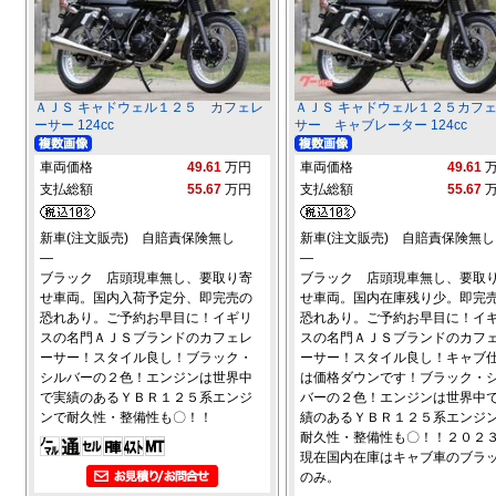
ＡＪＳ キャドウェル１２５ カフェレ
ＡＪＳ キャドウェル１２５カフ
ーサー 124cc
サー キャブレーター 124cc
車両価格
49.61
万円
車両価格
49.61
支払総額
55.67
万円
支払総額
55.67
新車(注文販売) 自賠責保険無し
新車(注文販売) 自賠責保険無し
―
―
ブラック 店頭現車無し、要取り寄
ブラック 店頭現車無し、要取
せ車両。国内入荷予定分、即完売の
せ車両。国内在庫残り少。即完
恐れあり。ご予約お早目に！イギリ
恐れあり。ご予約お早目に！イ
スの名門ＡＪＳブランドのカフェレ
スの名門ＡＪＳブランドのカフ
ーサー！スタイル良し！ブラック・
ーサー！スタイル良し！キャブ
シルバーの２色！エンジンは世界中
は価格ダウンです！ブラック・
で実績のあるＹＢＲ１２５系エンジ
バーの２色！エンジンは世界中
ンで耐久性・整備性も〇！！
績のあるＹＢＲ１２５系エンジ
耐久性・整備性も〇！！２０２
現在国内在庫はキャブ車のブラ
のみ。