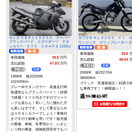
ホンダ ＣＢＲ１１００ＸＸ スーパー
カワサキ ＫＬＸ２５０ ＦＩ 
ブラックバード メガスポーツ チタ
ウンリンク グリップヒーター 25
ンカラー ＥＴＣ １６４ＰＳ 1100cc
車両価格
39.8
車両価格
39.8
万円
支払総額
46.64
支払総額
47.03
万円
2008年 保2027/04
1998年 検2026/08
38060Km
102445Km
ブラック 常連様放出！好調で
グレーＭチタンカラー 高速走行時
な車両です！！納期速い！！
快適性ならブラックバード！！好調
で綺麗！ＥＴＣ付きですのでツーリ
ングも楽ちん！若いころに憧れた方
も多いはずです。そして乗るならや
はりチタンカラーでしょう！車検付
きですので納車も早いです！販売後
の整備、車検、冬季預かり、いざと
いう時の事故、保険処理等何でもバ