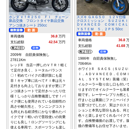
ホンダ ＶＴＲ２５０ ＦＩ チェーン
スズキ ＧＡＧ５０ １２Ｖ仕様
新品交換 フロントタイヤ新品交換
クロスミッション ＳＵＺＵＫＩ
ＤＶＡＮＣＥＤ ＣＯＭＩＣＡＬ
アンコ抜きシート 250cc
ＹＳＴＥＭ ５．２ＰＳ 50cc
車両価格
36.8
万円
車両価格
36.8
支払総額
42.54
万円
支払総額
41.68
2009年 自賠責保険無し
1986年 自賠責保険無し
27811Km
7064Km
レッドII 当店一押しのＶＴＲ！軽く
ホワイトII ＳＡＣＳ（ＳＵＺＵ
て足付き良く、トータルバランス
Ｉ．ＡＤＶＡＮＣＥＤ．ＣＯＭ
〇！初めてバイクの選択肢にも是
ＡＬ．ＳＹＳＴＥＭ）装備（笑
非！キャブ車に比べてＦＩ車は元々
イルクーラー取り出し口も付い
足付きも向上しておりますが更にア
りますのでオイルクーラーも装
ンコ抜きシートで足付きべったり仕
能です。レーサーレプリカ然と
様！しっかり点検整備渡しです！バ
佇まいとは裏腹にファニーバイ
イク便にも使用されている信頼性の
位置づけでしたが、実はクロス
高さや耐久性と、ランニングコスト
ションと本気な部分もある、何
も抑えれる経済性にかなり優れたバ
色々と楽しませてくれるバイク
イクです！軽いので普段使いの街乗
す。点検整備後のお渡しです。
りにも良し！ロングツーリングにも
後の整備等もお任せ下さいませ
使える車両で、スポーツランも楽し