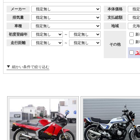
メーカー
本体価格
排気量
支払総額
車種
地域
初度登録年
～
新
新
走行距離
～
その他
細かい条件で絞り込む