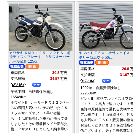
カワサキ ＫＭＸ１２５ ２２ＰＳ 前
ヤマハ ＤＴ５０ 社外フェイス
後ディスクブレーキ Ｒサスオーバー
テリー新品交換 50cc
ホール済み 125cc
車両価格
26.8
車両価格
30.8
万円
支払総額
31.67
支払総額
34.57
万円
1992年 自賠責保険無し
年式不明 自賠責保険無し
22958Km
16549Km
ピンクII 本格フルサイズオフロ
ホワイトII レーサーＫＸ１２５ベー
ド！７．２馬力で速いです！！
スの戦闘力高いパンチの効いた２Ｓ
免許や原付免許で乗れる大柄マ
Ｔフルサイズオフ！！早い者勝
アル車です！！山菜取りや、釣
ち！！以前販売した車両が帰って参
も人気のＤＴ５０！販売後の整
りました！その際前後タイヤ新品交
お任せくださいませ！保管場所
換、ＲサスＯＨしました！納車早い
係ございます。必ずご来店前に