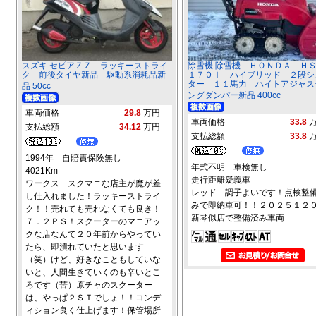
スズキ セピアＺＺ ラッキーストライ
除雪機 除雪機 ＨＯＮＤＡ Ｈ
ク 前後タイヤ新品 駆動系消耗品新
１７０Ｉ ハイブリッド ２段シ
ター １１馬力 ハイトアジャス
品 50cc
ングダンパー新品 400cc
車両価格
29.8
万円
車両価格
33.8
支払総額
34.12
万円
支払総額
33.8
1994年 自賠責保険無し
年式不明 車検無し
4021Km
走行距離疑義車
ワークス スクマニな店主が魔が差
レッド 調子よいです！点検整
し仕入れました！ラッキーストライ
みで即納車可！！２０２５１２
ク！！売れても売れなくても良き！
新琴似店で整備済み車両
７．２ＰＳ！スクーターのマニアッ
クな店なんて２０年前からやってい
たら、即潰れていたと思います
（笑）けど、好きなこともしていな
いと、人間生きていくのも辛いとこ
ろです（苦）原チャのスクーター
は、やっぱ２ＳＴでしょ！！コンデ
ィション良く仕上げます！保管場所