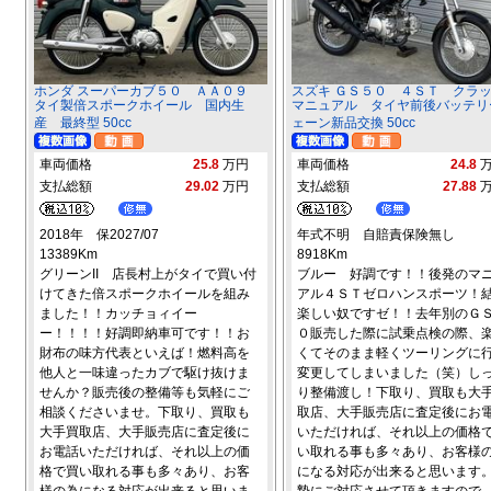
ホンダ スーパーカブ５０ ＡＡ０９
スズキ ＧＳ５０ ４ＳＴ クラ
タイ製倍スポークホイール 国内生
マニュアル タイヤ前後バッテリ
産 最終型 50cc
ェーン新品交換 50cc
車両価格
25.8
万円
車両価格
24.8
支払総額
29.02
万円
支払総額
27.88
2018年 保2027/07
年式不明 自賠責保険無し
13389Km
8918Km
グリーンII 店長村上がタイで買い付
ブルー 好調です！！後発のマ
けてきた倍スポークホイールを組み
アル４ＳＴゼロハンスポーツ！
ました！！カッチョィイー
楽しい奴ですゼ！！去年別のＧ
ー！！！！好調即納車可です！！お
０販売した際に試乗点検の際、
財布の味方代表といえば！燃料高を
くてそのまま軽くツーリングに
他人と一味違ったカブで駆け抜けま
変更してしまいました（笑）し
せんか？販売後の整備等も気軽にご
り整備渡し！下取り、買取も大
相談くださいませ。下取り、買取も
取店、大手販売店に査定後にお
大手買取店、大手販売店に査定後に
いただければ、それ以上の価格
お電話いただければ、それ以上の価
い取れる事も多々あり、お客様
格で買い取れる事も多々あり、お客
になる対応が出来ると思います
様の為になる対応が出来ると思いま
摯にご対応させて頂きますので