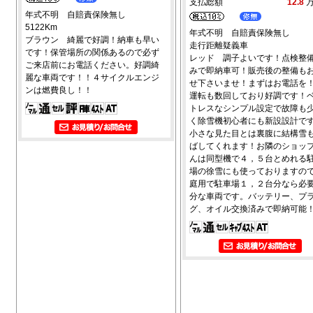
支払総額
12.8
年式不明 自賠責保険無し
5122Km
年式不明 自賠責保険無し
ブラウン 綺麗で好調！納車も早い
走行距離疑義車
です！保管場所の関係あるので必ず
レッド 調子よいです！点検整
ご来店前にお電話ください。好調綺
みで即納車可！販売後の整備も
麗な車両です！！４サイクルエンジ
せ下さいませ！まずはお電話を
ンは燃費良し！！
運転も数回しており好調です！
トレスなシンプル設定で故障も
く除雪機初心者にも新設設計で
小さな見た目とは裏腹に結構雪
ばしてくれます！お隣のショッ
んは同型機で４，５台とめれる
場の徐雪にも使っておりますの
庭用で駐車場１，２台分なら必
分な車両です。バッテリー、プ
グ、オイル交換済みで即納可能