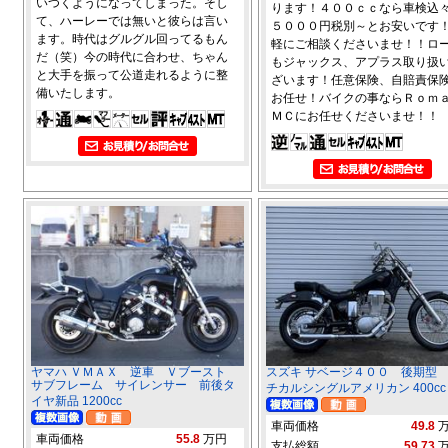
いつくようになってしまった。そし
ります！４００ｃｃなら車検込
て、ハーレーでは無いと彼らは言い
５０００円税別～とお安いです
ます。時代はグルグル回ってるもん
軽にご相談くださいませ！！ロ
だ（笑）今の時代に合わせ、ちゃん
もジャックス、アプラス取り扱
と大手を振って公道走れるように整
ざいます！任意保険、自賠責保
備いたします。
お任せ！バイクの事ならＲｏｍ
ＭＣにお任せくださいませ！！
ヤマハ ＶＭＡＸ 逆車 Ｖブースト
スズキ サベージ４００ 後期型
サブフレーム サイレンサー 前後タ
チカルシングルアメリカン 400cc
イヤ新品 1200cc
車両価格
49.8
車両価格
55.8
万円
支払総額
59.73