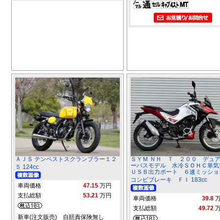
ＡＪＳ テンペストスクランブラー１２
ＳＹＭ ＮＨ Ｔ ２００ デュ
ーパスモデル 水冷ＳＯＨＣ単
５ 124cc
ＵＳＢ出力ポート ６速ミッシ
コンビブレーキ ＦＩ 183cc
車両価格
47.15
万円
支払総額
53.21
万円
車両価格
39.8
支払総額
49.72
新車(注文販売) 自賠責保険無し