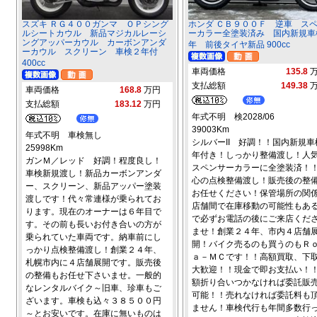
スズキ ＲＧ４００ガンマ ＯＰシング
ホンダ ＣＢ９００Ｆ 逆車 ス
ルシートカウル 新品マジカルレーシ
ーカラー全塗装済み 国内新規車
ングアッパーカウル カーボンアンダ
年 前後タイヤ新品 900cc
ーカウル スクリーン 車検２年付
400cc
車両価格
135.8
支払総額
149.38
車両価格
168.8
万円
支払総額
183.12
万円
年式不明 検2028/06
39003Km
年式不明 車検無し
シルバーII 好調！！国内新規車
25998Km
年付き！しっかり整備渡し！人
ガンＭ／レッド 好調！程度良し！
スペンサーカラーに全塗装済！
車検新規渡し！新品カーボンアンダ
心の点検整備渡し！販売後の整
ー、スクリーン、新品アッパー塗装
お任せください！保管場所の関
渡しです！代々常連様が乗られてお
店舗間で在庫移動の可能性もあ
ります。現在のオーナーは６年目で
で必ずお電話の後にご来店くだ
す。その前も長いお付き合いの方が
ませ！創業２４年、市内４店舗
乗られていた車両です。納車前にし
開！バイク売るのも買うのもＲ
っかり点検整備渡し！創業２４年、
ａ－ＭＣです！！高額買取、下
札幌市内に４店舗展開です。販売後
大歓迎！！現金で即お支払い！
の整備もお任せ下さいませ。一般的
額折り合いつかなければ委託販
なレンタルバイク～旧車、珍車もご
可能！！売れなければ委託料も
ざいます。車検も込々３８５００円
ません！車検代行も年間多数行
～とお安いです。在庫に無いものは