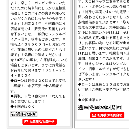
す。大口径キャブに変更で更な
よく、楽しく、ガンガン乗っていた
力も・・ポテンシャル高い仕様
だくために納車前にしっかり点検整
す！特殊な車両ですのでお電話
備渡し！このバイクの良さを知って
問い合わせくださいませ！しっ
いただくためにしっかりやらせて頂
点検整備させて頂きます！下取
きます！創業２４年、札幌市内に４
買取も大手買取店、大手販売店
店舗展開です。販売後の整備もお任
定後にお電話いただければ、そ
せ下さいませ。一般的なレンタルバ
上の価格で買い取れる事も多々
イク～旧車、珍車もございます。車
り、お客様の為になる対応が出
検も込々３８５００円～とお安いで
と思います。何でも気軽にご相
す。在庫に無いものは探すことも可
ければと思います。札幌市内４
能です！気軽にご連絡くださいま
展開、創業２４年のお店です。
せ！■不在の事や、在庫移動している
主、好きなジャンルはシングル
場合もございます。まずはお電話を
イン、旧車マルチですが何でも
お待ちしております！０１１－２１
せ下さいませ。レンタルバイク
４－９５０４
ざいます！
◆ローンは最長１２０回までお支払
◆ローンは最長１２０回までお
い可能！ご来店不要で申込可能で
い可能！ご来店不要で申込可能
す。
す。
◆買取、下取り強化中！！なんでも
◆全国通販ＯＫ
高く買取いたします！
◆全国通販ＯＫ