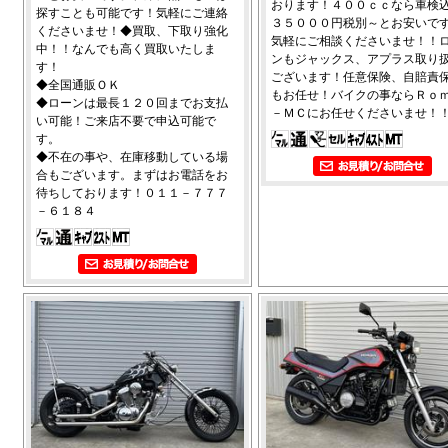
おります！４００ｃｃなら車検
探すことも可能です！気軽にご連絡
３５０００円税別～とお安いで
くださいませ！◆買取、下取り強化
気軽にご相談くださいませ！！
中！！なんでも高く買取いたしま
ンもジャックス、アプラス取り
す！
ございます！任意保険、自賠責
◆全国通販ＯＫ
もお任せ！バイクの事ならＲｏ
◆ローンは最長１２０回までお支払
－ＭＣにお任せくださいませ！
い可能！ご来店不要で申込可能で
す。
◆不在の事や、在庫移動している場
合もございます。まずはお電話をお
待ちしております！０１１－７７７
－６１８４