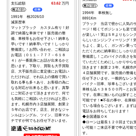
支払総額
63.62
万円
1994年 車検無し
1991年 検2026/10
8891Km
減算歴車
ブラック 当店で密かに人気の
マットブラック カスタム有り！好
ージ！軽くてポジションも楽で
調で綺麗な車体です！販売後の整
が楽しい！実はＳＲよりもシン
備、車検等もお任せ下さい！納車も
らしいエンジンフィーリング！
早いです！納車早いです！しっかり
ちよく、楽しく、ガンガン乗っ
整備渡し！お問い合わせ、ご相談は
ただくために納車前にしっかり
お電話（０１１－７７７－６１８
整備渡し！このバイクの良さを
４）が一番親身にお話が出来るかと
ていただくためにしっかりやら
思います。下取り、買取も大手買取
頂きます！創業２３年、札幌市
店、大手販売店に査定後にお電話い
４店舗展開です。販売後の整備
ただければ、それ以上の価格で買い
任せ下さいませ。一般的なレン
取れる事も多々あり、お客様の為に
バイク～旧車、珍車もございま
なる対応が出来ると思います。真摯
車検も込々３８５００円～とお
にご対応させて頂きますので、何で
です。在庫に無いものは探すこ
も気軽にご相談いただければと思い
可能です！■不在の事や、在庫移
ます。札幌市内３店舗展開、創業２
ている場合もございます。まず
５年のお店です。店主、好きなジャ
電話をお待ちしております！
ンルはシングル、ツイン、旧車マル
◆全国通販ＯＫ
チですが何でもお任せ下さいませ。
◆ローンは最長１２０回までお
い可能！ご来店不要で申込可能
す。