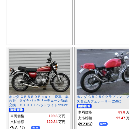
ホンダ ＣＢ５５０Ｆｏｕｒ 逆車 集
ホンダ ＧＢ２５０クラブマン 
合管 タイヤバッテリーチェーン新品
スタムカフェレーサー 250cc
交換 ＣＩＢＩＥヘッドライト 550cc
車両価格
89.8
車両価格
109.8
万円
支払総額
95.47
支払総額
120.84
万円