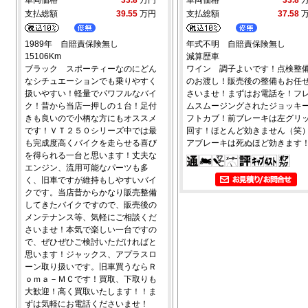
支払総額
39.55
万円
支払総額
37.58
1989年 自賠責保険無し
年式不明 自賠責保険無し
15106Km
減算歴車
ブラック スポーティーなのにどん
ワイン 調子よいです！点検整
なシチュエーションでも乗りやすく
のお渡し！販売後の整備もお任
扱いやすい！軽量でパワフルなバイ
さいませ！まずはお電話を！フ
ク！昔から当店一押しの１台！足付
ムスムージングされたジョッキ
きも良いので小柄な方にもオススメ
フトカブ！前ブレーキは左グリ
です！ＶＴ２５０シリーズ中では最
回す！ほとんど効きません（笑
も完成度高くバイクを走らせる喜び
アブレーキは死ぬほど効きます
を得られる一台と思います！丈夫な
エンジン、流用可能なパーツも多
く、旧車ですが維持もしやすいバイ
クです。当店昔からかなり販売整備
してきたバイクですので、販売後の
メンテナンス等、気軽にご相談くだ
さいませ！本気で楽しい一台ですの
で、ぜひぜひご検討いただければと
思います！ジャックス、アプラスロ
ーン取り扱いです。旧車買うならＲ
ｏｍａ－ＭＣです！買取、下取りも
大歓迎！高く買取いたします！！ま
ずは気軽にお電話くださいませ！