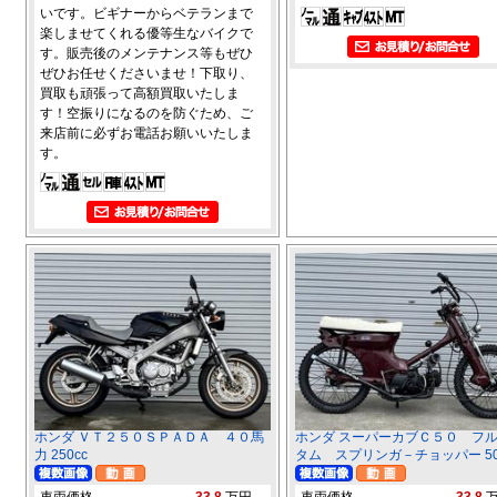
いです。ビギナーからベテランまで
楽しませてくれる優等生なバイクで
す。販売後のメンテナンス等もぜひ
ぜひお任せくださいませ！下取り、
買取も頑張って高額買取いたしま
す！空振りになるのを防ぐため、ご
来店前に必ずお電話お願いいたしま
す。
ホンダ ＶＴ２５０ＳＰＡＤＡ ４０馬
ホンダ スーパーカブＣ５０ フ
力 250cc
タム スプリンガ－チョッパー 50
車両価格
33.8
万円
車両価格
33.8