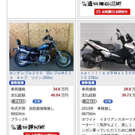
ホンダ レブル２５０ 旧レブルＭＣ１
ａｐｒｉｌｉａ ＳＲＭａｘ３０
３ キャブ ツイン 250cc
ＴＣ 278cc
車両価格
34.8
万円
車両価格
29.8
支払総額
40.54
万円
支払総額
39.73
年式不明 自賠責保険無し
2013年 車検無し
9692Km
9675Km
ブラックII
ホワイト イタリアンスポーツ
ーター！！気持ちよく、楽しく
ンガン乗っていただくために納