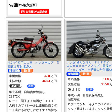
ホンダ ＣＴ１１０ ハンターカブ 自
ホンダ ＭＡＧＮＡ ＦＩＦＴＹ
コ１０８ｃｃボアアップ 前後デ
賠責１年付 110cc
プフェンダー 自賠責１年付 50c
車両価格
32.8
万円
車両価格
31.8
支払総額
36.03
万円
支払総額
35.58
年式不明 自賠責保険無し
年式不明 自賠責保険無し
23972Km
減算歴車
レッド 調子よく綺麗なＣＴ１１０
ＤブラウンＭ キタコの１０８
入荷！カブトレールは走破性高くダ
キット組まれてます。キック仕
ート走行もかなり行けます！気持ち