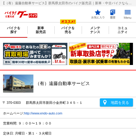
【（有）遠藤自動車サービス】群馬県太田市のバイク販売店｜新車・中古バイクなら【グーバイク(GooBike)】
バイクを
新車
バイクを
メンテ
コミュ
探す
販売店
売る
ナンス
ニティ
（有）遠藤自動車サービス
地図を見る
〒 370-0303 群馬県太田市新田小金井町３４５－１
ホームページ:
http://www.endo-auto.com
営業時間: ９：００〜１９：００
定休日: 月曜日・第１・３火曜日