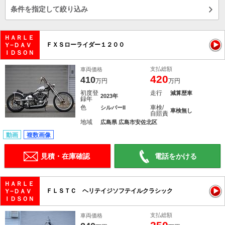
条件を指定して絞り込み
ＨＡＲＬＥ
ＦＸＳローライダー１２００
Ｙ−ＤＡＶ
ＩＤＳＯＮ
支払総額
車両価格
420
410
万円
万円
初度登
走行
減算歴車
2023年
録年
色
車検/
シルバーII
車検無し
自賠責
地域
広島県 広島市安佐北区
動画
複数画像
見積・在庫確認
電話をかける
ＨＡＲＬＥ
ＦＬＳＴＣ ヘリテイジソフテイルクラシック
Ｙ−ＤＡＶ
ＩＤＳＯＮ
支払総額
車両価格