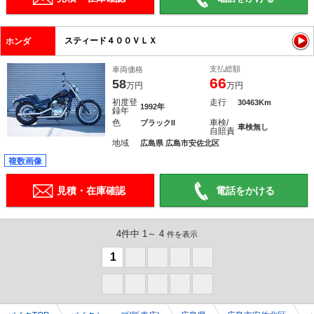
スティード４００ＶＬＸ
ホンダ
支払総額
車両価格
66
58
万円
万円
初度登
走行
30463Km
1992年
録年
色
車検/
ブラックII
車検無し
自賠責
地域
広島県 広島市安佐北区
複数画像
見積・在庫確認
電話をかける
4件中 1～ 4
件を表示
1
0
0
0
0
0
0
0
0
0