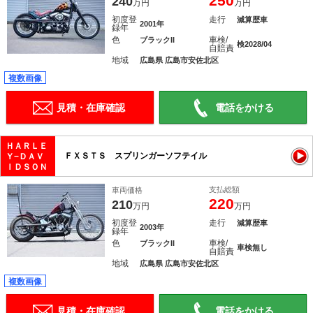
250
240
万円
万円
初度登
走行
減算歴車
2001年
録年
色
車検/
ブラックII
検2028/04
自賠責
地域
広島県 広島市安佐北区
複数画像
見積・在庫確認
電話をかける
ＨＡＲＬＥ
ＦＸＳＴＳ スプリンガーソフテイル
Ｙ−ＤＡＶ
ＩＤＳＯＮ
支払総額
車両価格
220
210
万円
万円
初度登
走行
減算歴車
2003年
録年
色
車検/
ブラックII
車検無し
自賠責
地域
広島県 広島市安佐北区
複数画像
見積・在庫確認
電話をかける