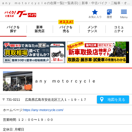
ａｎｙ ｍｏｔｏｒｃｙｃｌｅの在庫一覧(一覧表示)｜新車・中古バイク・二輪車・オートバイ情報なら【グーバイク(GooBike)】
バイクを
新車
バイクを
メンテ
コミュ
探す
販売店
売る
ナンス
ニティ
ａｎｙ ｍｏｔｏｒｃｙｃｌｅ
地図を見る
〒 731-0211 広島県広島市安佐北区三入１－１９－１７
ホームページ:
https://any-motorcycle.com/
営業時間: １２：００〜１９：００
定休日: 月曜日