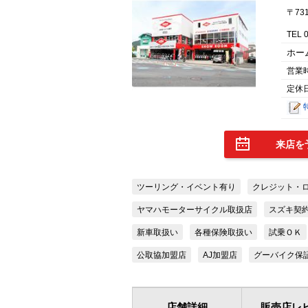
〒73
TEL 
ホー
営業
定休
来店を
ツーリング・イベント有り
クレジット・
ヤマハモーターサイクル取扱店
スズキ契
新車取扱い
各種保険取扱い
試乗ＯＫ
公取協加盟店
AJ加盟店
グーバイク保
店舗詳細
販売店レ