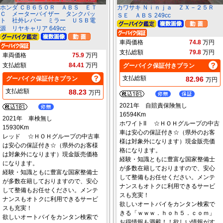
ホンダ ＣＢ６５０Ｒ ＡＢＳ ＥＴ
カワサキ Ｎｉｎｊａ ＺＸ－２５Ｒ
Ｃ メーターバイザー タンクパッ
ＳＥ ＡＢＳ 249cc
ト 社外レバー ミラー ＵＳＢ電
源 リヤキャリア 649cc
車両価格
74.8
万円
支払総額
79.8
万円
車両価格
75.9
万円
支払総額
84.41
万円
グーバイク保証付きプラン
支払総額
グーバイク保証付きプラン
82.96
万円
支払総額
88.23
万円
2021年 自賠責保険無し
16594Km
2021年 車検無し
ホワイトII ☆ＨＯＨグループの中古
15930Km
車は安心の保証付き☆（県外のお客
レッド ☆ＨＯＨグループの中古車
様は対象外になります）現金販売価
は安心の保証付き☆（県外のお客様
格になります。
は対象外になります）現金販売価格
経験・知識ともに豊富な国家整備士
になります。
が多数在籍しておりますので、安心
経験・知識ともに豊富な国家整備士
して整備もお任せください。メンテ
が多数在籍しておりますので、安心
ナンスもオトクに利用できるサービ
して整備もお任せください。メンテ
スも充実！
ナンスもオトクに利用できるサービ
欲しいオートバイをカンタン検索で
スも充実！
きる「ｗｗｗ．ｈｏｈ５．ｃｏｍ」
欲しいオートバイをカンタン検索で
お得情報も満載！！欲しい情報がす