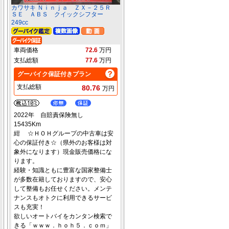
カワサキ Ｎｉｎｊａ ＺＸ－２５Ｒ
ＳＥ ＡＢＳ クイックシフター
249cc
車両価格
72.6
万円
支払総額
77.6
万円
グーバイク保証付きプラン
支払総額
80.76
万円
2022年 自賠責保険無し
15435Km
紺 ☆ＨＯＨグループの中古車は安
心の保証付き☆（県外のお客様は対
象外になります）現金販売価格にな
ります。
経験・知識ともに豊富な国家整備士
が多数在籍しておりますので、安心
して整備もお任せください。メンテ
ナンスもオトクに利用できるサービ
スも充実！
欲しいオートバイをカンタン検索で
きる「ｗｗｗ．ｈｏｈ５．ｃｏｍ」