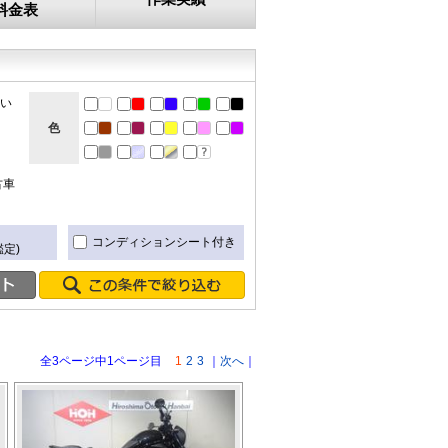
料金表
ない
色
古車
き
コンディションシート付き
定)
全3ページ中1ページ目
1
2
3
｜
次へ
｜