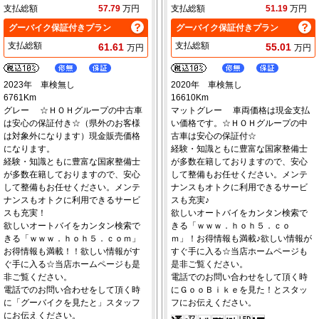
支払総額
57.79
万円
支払総額
51.19
万円
グーバイク保証付きプラン
グーバイク保証付きプラン
支払総額
支払総額
61.61
55.01
万円
万円
2023年 車検無し
2020年 車検無し
6761Km
16610Km
グレー ☆ＨＯＨグループの中古車
マットグレー 車両価格は現金支払
は安心の保証付き☆（県外のお客様
い価格です。☆ＨＯＨグループの中
は対象外になります）現金販売価格
古車は安心の保証付☆
になります。
経験・知識ともに豊富な国家整備士
経験・知識ともに豊富な国家整備士
が多数在籍しておりますので、安心
が多数在籍しておりますので、安心
して整備もお任せください。メンテ
して整備もお任せください。メンテ
ナンスもオトクに利用できるサービ
ナンスもオトクに利用できるサービ
スも充実♪
スも充実！
欲しいオートバイをカンタン検索で
欲しいオートバイをカンタン検索で
きる「ｗｗｗ．ｈｏｈ５．ｃｏ
きる「ｗｗｗ．ｈｏｈ５．ｃｏｍ」
ｍ」！お得情報も満載♪欲しい情報が
お得情報も満載！！欲しい情報がす
すぐ手に入る☆当店ホームページも
ぐ手に入る☆当店ホームページも是
是非ご覧ください。
非ご覧ください。
電話でのお問い合わせをして頂く時
電話でのお問い合わせをして頂く時
にＧｏｏＢｉｋｅを見た！とスタッ
に「グーバイクを見たと」スタッフ
フにお伝えください。
にお伝えください。