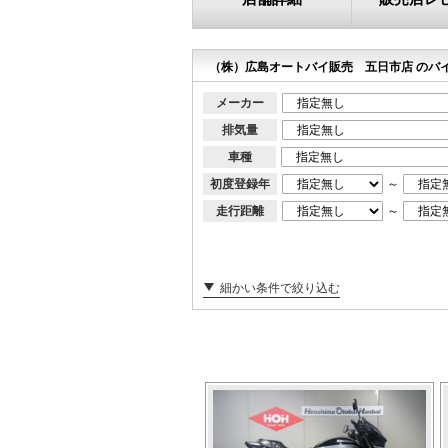
（株）広島オートバイ販売 五日市店 のバ
メーカー
排気量
車種
初度登録年
～
走行距離
～
細かい条件で絞り込む