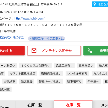
1-5128 広島県広島市佐伯区五日市中央６-６-３２
地図を
082-924-7105 FAX 082-921-4953
ムページ：
http://www.hoh5.com/
時間：１０：００～１９：００（１３：００～１３：３０昼休憩）
日：年中無休
特定商取引法の表記
認証工場・指定工場とは
予約する
メンテナンス問合せ
販売
ローン取扱い
１００台以上在庫有り
認証工場有り
逆車取扱い
輸入車
約店
カワサキ正規取扱店
盗難保険取扱い
レンタル車有り
カスタム＆
出張納車
注文販売
各種パーツ取扱い
駐車場有り
年中無休
複
証受付店
在庫一覧
在庫一覧
メ
ビュー