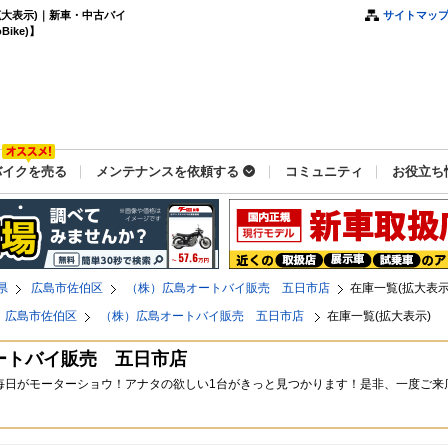
大表示)｜新車・中古バイ
サイトマッ
ike)】
バイクを売る
メンテナンスを依頼する
コミュニティ
お役立ち
県
広島市佐伯区
（株）広島オートバイ販売 五日市店
在庫一覧(拡大表示
広島市佐伯区
（株）広島オートバイ販売 五日市店
在庫一覧(拡大表示)
ートバイ販売 五日市店
台毎日がモーターショウ！アナタの欲しい1台がきっと見つかります！是非、一度ご来