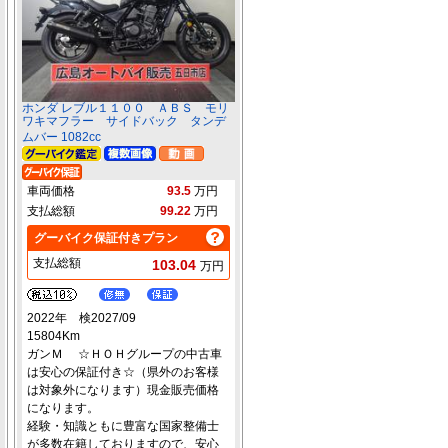
ホンダ レブル１１００ ＡＢＳ モリ
ワキマフラー サイドバック タンデ
ムバー 1082cc
車両価格
93.5
万円
支払総額
99.22
万円
グーバイク保証付きプラン
支払総額
103.04
万円
2022年 検2027/09
15804Km
ガンＭ ☆ＨＯＨグループの中古車
は安心の保証付き☆（県外のお客様
は対象外になります）現金販売価格
になります。
経験・知識ともに豊富な国家整備士
が多数在籍しておりますので、安心