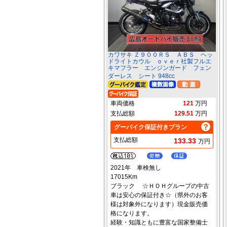
カワサキ Ｚ９００ＲＳ ＡＢＳ ヘッ
ドライトカウル ｏｖｅｒ社製フルエ
キマフラー エンジンガード フェン
ダーレス シート 948cc
車両価格
121
万円
支払総額
129.51
万円
グーバイク保証付きプラン
支払総額
133.33
万円
2021年 車検無し
17015Km
ブラック ☆ＨＯＨグループの中古
車は安心の保証付き☆（県外のお客
様は対象外になります）現金販売価
格になります。
経験・知識ともに豊富な国家整備士