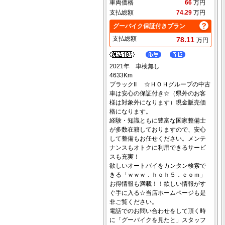
車両価格
66
万円
支払総額
74.29
万円
グーバイク保証付きプラン
支払総額
78.11
万円
2021年 車検無し
4633Km
ブラックII ☆ＨＯＨグループの中古
車は安心の保証付き☆（県外のお客
様は対象外になります）現金販売価
格になります。
経験・知識ともに豊富な国家整備士
が多数在籍しておりますので、安心
して整備もお任せください。メンテ
ナンスもオトクに利用できるサービ
スも充実！
欲しいオートバイをカンタン検索で
きる「ｗｗｗ．ｈｏｈ５．ｃｏｍ」
お得情報も満載！！欲しい情報がす
ぐ手に入る☆当店ホームページも是
非ご覧ください。
電話でのお問い合わせをして頂く時
に「グーバイクを見たと」スタッフ