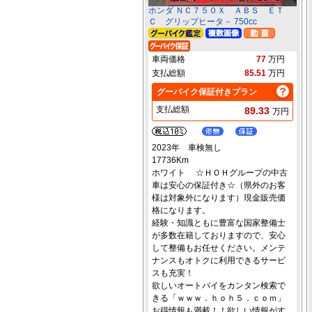
ホンダ ＮＣ７５０Ｘ ＡＢＳ ＥＴ
Ｃ グリップヒータ－ 750cc
車両価格
77
万円
支払総額
85.51
万円
グーバイク保証付きプラン
支払総額
89.33
万円
2023年 車検無し
17736Km
ホワイト ☆ＨＯＨグループの中古
車は安心の保証付き☆（県外のお客
様は対象外になります）現金販売価
格になります。
経験・知識ともに豊富な国家整備士
が多数在籍しておりますので、安心
して整備もお任せください。メンテ
ナンスもオトクに利用できるサービ
スも充実！
欲しいオートバイをカンタン検索で
きる「ｗｗｗ．ｈｏｈ５．ｃｏｍ」
お得情報も満載！！欲しい情報がす