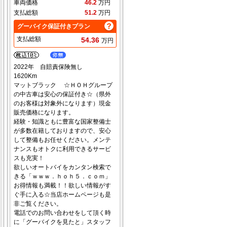
車両価格
46.2
万円
支払総額
51.2
万円
グーバイク保証付きプラン
支払総額
54.36
万円
2022年 自賠責保険無し
1620Km
マットブラック ☆ＨＯＨグループ
の中古車は安心の保証付き☆（県外
のお客様は対象外になります）現金
販売価格になります。
経験・知識ともに豊富な国家整備士
が多数在籍しておりますので、安心
して整備もお任せください。メンテ
ナンスもオトクに利用できるサービ
スも充実！
欲しいオートバイをカンタン検索で
きる「ｗｗｗ．ｈｏｈ５．ｃｏｍ」
お得情報も満載！！欲しい情報がす
ぐ手に入る☆当店ホームページも是
非ご覧ください。
電話でのお問い合わせをして頂く時
に「グーバイクを見たと」スタッフ