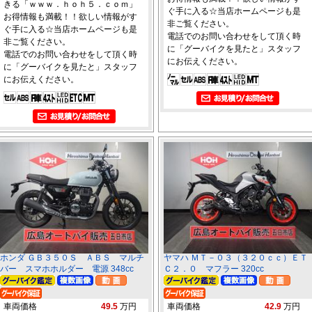
きる「ｗｗｗ．ｈｏｈ５．ｃｏｍ」
ぐ手に入る☆当店ホームページも是
お得情報も満載！！欲しい情報がす
非ご覧ください。
ぐ手に入る☆当店ホームページも是
電話でのお問い合わせをして頂く時
非ご覧ください。
に「グーバイクを見たと」スタッフ
電話でのお問い合わせをして頂く時
にお伝えください。
に「グーバイクを見たと」スタッフ
にお伝えください。
ホンダ ＧＢ３５０Ｓ ＡＢＳ マルチ
ヤマハ ＭＴ－０３（３２０ｃｃ）ＥＴ
バー スマホホルダー 電源 348cc
Ｃ２．０ マフラー 320cc
車両価格
49.5
万円
車両価格
42.9
万円