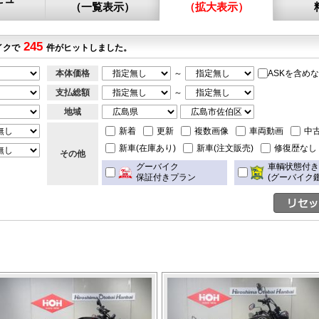
（一覧表示）
（拡大表示）
245
イクで
件がヒットしました。
本体価格
～
ASKを含め
支払総額
～
地域
新着
更新
複数画像
車両動画
中
新車(在庫あり)
新車(注文販売)
修復歴なし
その他
グーバイク
車輌状態付
保証付きプラン
(グーバイク鑑