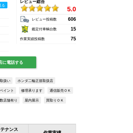
レビュー総合
見る
5.0
606
レビュー投稿数
15
鑑定付車輌台数
75
作業実績投稿数
店に電話する
取扱い
ホンダ二輪正規取扱店
ペイント
修理承ります
通信販売ＯＫ
数店舗有り
屋内展示
買取りＯＫ
ンテナンス
作業実績