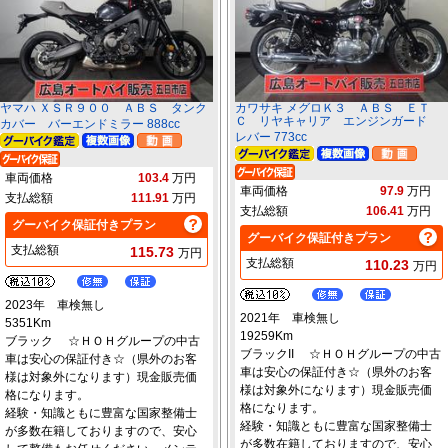
ヤマハ ＸＳＲ９００ ＡＢＳ タンク
カワサキ メグロＫ３ ＡＢＳ ＥＴ
Ｃ リヤキャリア エンジンガード
カバー バーエンドミラー 888cc
レバー 773cc
車両価格
103.4
万円
車両価格
97.9
万円
支払総額
111.91
万円
支払総額
106.41
万円
グーバイク保証付きプラン
グーバイク保証付きプラン
支払総額
115.73
万円
支払総額
110.23
万円
2023年 車検無し
2021年 車検無し
5351Km
19259Km
ブラック ☆ＨＯＨグループの中古
ブラックII ☆ＨＯＨグループの中古
車は安心の保証付き☆（県外のお客
車は安心の保証付き☆（県外のお客
様は対象外になります）現金販売価
様は対象外になります）現金販売価
格になります。
格になります。
経験・知識ともに豊富な国家整備士
経験・知識ともに豊富な国家整備士
が多数在籍しておりますので、安心
が多数在籍しておりますので、安心