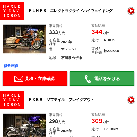
ＨＡＲＬＥ
ＦＬＨＦＢ エレクトラグライドハイウェイキング
Ｙ−ＤＡＶ
ＩＤＳＯＮ
支払総額
車両価格
344
333
万円
万円
初度登
走行
461Km
2023年
録年
色
車検/
オレンジII
検2028/06
自賠責
地域
石川県 金沢市
複数画像
見積・在庫確認
電話をかける
ＨＡＲＬＥ
ＦＸＢＲ ソフテイル ブレイクアウト
Ｙ−ＤＡＶ
ＩＤＳＯＮ
支払総額
車両価格
309
298
万円
万円
初度登
走行
12518Km
2024年
録年