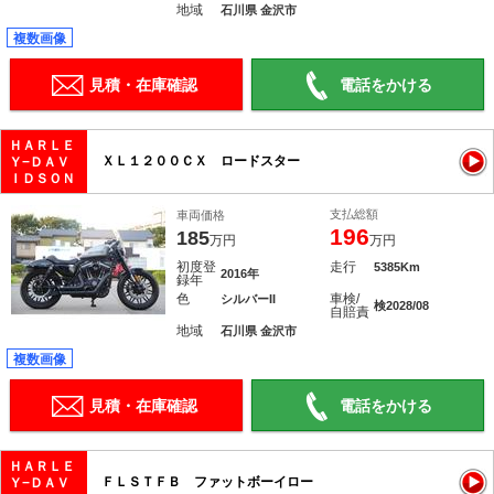
地域
石川県 金沢市
複数画像
見積・在庫確認
電話をかける
ＨＡＲＬＥ
ＸＬ１２００ＣＸ ロードスター
Ｙ−ＤＡＶ
ＩＤＳＯＮ
支払総額
車両価格
196
185
万円
万円
初度登
走行
5385Km
2016年
録年
色
車検/
シルバーII
検2028/08
自賠責
地域
石川県 金沢市
複数画像
見積・在庫確認
電話をかける
ＨＡＲＬＥ
ＦＬＳＴＦＢ ファットボーイロー
Ｙ−ＤＡＶ