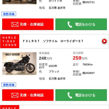
色
車検/
ホワイトＭ
検2027/11
自賠責
地域
石川県 金沢市
複数画像
見積・在庫確認
電話をかける
ＨＡＲＬＥ
ＦＸＬＲＳＴ ソフテイル ローライダーＳＴ
Ｙ−ＤＡＶ
ＩＤＳＯＮ
支払総額
車両価格
259
248
万円
万円
初度登
走行
7903Km
2023年
録年
色
車検/
ブラック
検2028/07
自賠責
地域
石川県 金沢市
複数画像
見積・在庫確認
電話をかける
ＨＡＲＬＥ