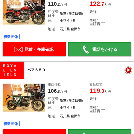
122
110
.7
.2
万円
万円
初度登
走行
―
新車 (注文販売)
録年
色
車検/
ホワイトII
―
自賠責
地域
石川県 金沢市
複数画像
見積・在庫確認
電話をかける
ＲＯＹＡ
ベア６５０
Ｌ ＥＮＦ
ＩＥＬＤ
支払総額
車両価格
119
106
.3
.8
万円
万円
初度登
走行
―
新車 (注文販売)
録年
色
車検/
ホワイトII
―
自賠責
地域
石川県 金沢市
複数画像