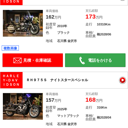
ＩＤＳＯＮ
支払総額
車両価格
173
162
万円
万円
初度登
走行
10310Km
2010年
録年
色
車検/
ブラック
検2028/06
自賠責
地域
石川県 金沢市
複数画像
見積・在庫確認
電話をかける
ＨＡＲＬＥ
ＲＨ９７５Ｓ ナイトスタースペシャル
Ｙ−ＤＡＶ
ＩＤＳＯＮ
支払総額
車両価格
168
157
万円
万円
初度登
走行
316Km
2025年
録年
色
車検/
マットブラック
検2028/04
自賠責
地域
石川県 金沢市