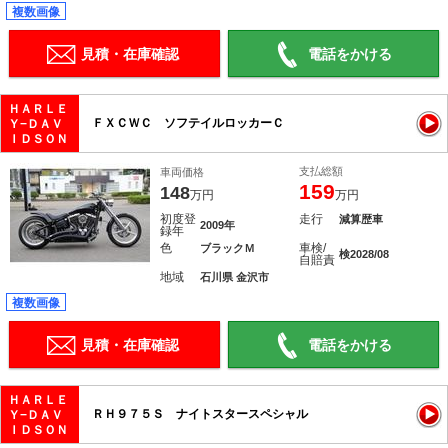
複数画像
見積・在庫確認
電話をかける
ＨＡＲＬＥ
ＦＸＣＷＣ ソフテイルロッカーＣ
Ｙ−ＤＡＶ
ＩＤＳＯＮ
支払総額
車両価格
159
148
万円
万円
初度登
走行
減算歴車
2009年
録年
色
車検/
ブラックＭ
検2028/08
自賠責
地域
石川県 金沢市
複数画像
見積・在庫確認
電話をかける
ＨＡＲＬＥ
ＲＨ９７５Ｓ ナイトスタースペシャル
Ｙ−ＤＡＶ
ＩＤＳＯＮ