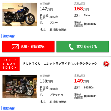
支払総額
車両価格
158
147
万円
万円
初度登
走行
2Km
2023年
録年
色
車検/
ブルー
検2028/07
自賠責
地域
石川県 金沢市
複数画像
見積・在庫確認
電話をかける
ＨＡＲＬＥ
ＦＬＨＴＣＵ エレクトラグライドウルトラクラシック
Ｙ−ＤＡＶ
ＩＤＳＯＮ
支払総額
車両価格
149
138
万円
万円
初度登
走行
9315Km
2008年
録年
色
車検/
ブラックＭ
検2028/03
自賠責
地域
石川県 金沢市
複数画像