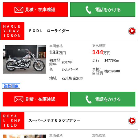
見積・在庫確認
電話をかける
ＨＡＲＬＥ
ＦＸＤＬ ローライダー
Ｙ−ＤＡＶ
ＩＤＳＯＮ
支払総額
車両価格
144
133
万円
万円
初度登
走行
14778Km
2007年
録年
色
車検/
シルバーＭ
検2028/08
自賠責
地域
石川県 金沢市
複数画像
見積・在庫確認
電話をかける
ＲＯＹＡ
スーパーメテオ６５０ツアラー
Ｌ ＥＮＦ
ＩＥＬＤ
支払総額
車両価格