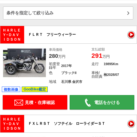
条件を指定して絞り込み
ＨＡＲＬＥ
ＦＬＲＴ フリーウィーラー
Ｙ−ＤＡＶ
ＩＤＳＯＮ
支払総額
車両価格
291
280
万円
万円
初度登
走行
19895Km
2017年
録年
色
車検/
ブラックII
検2028/07
自賠責
地域
石川県 金沢市
GooBike鑑定
複数画像
見積・在庫確認
電話をかける
ＨＡＲＬＥ
ＦＸＬＲＳＴ ソフテイル ローライダーＳＴ
Ｙ−ＤＡＶ
ＩＤＳＯＮ