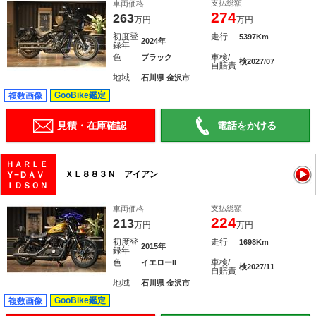
支払総額
車両価格
274
263
万円
万円
初度登
走行
5397Km
2024年
録年
色
車検/
ブラック
検2027/07
自賠責
地域
石川県 金沢市
GooBike鑑定
複数画像
見積・在庫確認
電話をかける
ＨＡＲＬＥ
ＸＬ８８３Ｎ アイアン
Ｙ−ＤＡＶ
ＩＤＳＯＮ
支払総額
車両価格
224
213
万円
万円
初度登
走行
1698Km
2015年
録年
色
車検/
イエローII
検2027/11
自賠責
地域
石川県 金沢市
GooBike鑑定
複数画像