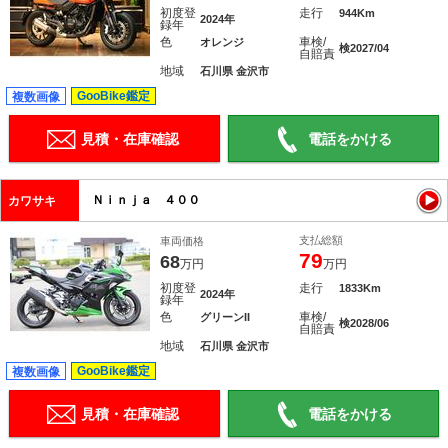
初度登
走行
944Km
2024年
録年
色
車検/
オレンジ
検2027/04
自賠責
地域
石川県 金沢市
GooBike鑑定
複数画像
見積・在庫確認
電話をかける
Ｎｉｎｊａ ４００
カワサキ
支払総額
車両価格
79
68
万円
万円
初度登
走行
1833Km
2024年
録年
色
車検/
グリーンII
検2028/06
自賠責
地域
石川県 金沢市
GooBike鑑定
複数画像
見積・在庫確認
電話をかける