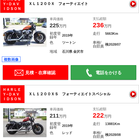
ＸＬ１２００Ｘ フォーティエイト
Ｙ−ＤＡＶ
ＩＤＳＯＮ
支払総額
車両価格
236
225
万円
万円
初度登
走行
5663Km
2019年
録年
色
車検/
ツートン
検2028/07
自賠責
地域
石川県 金沢市
複数画像
見積・在庫確認
電話をかける
ＨＡＲＬＥ
ＸＬ１２００ＸＳ フォーティエイトスペシャル
Ｙ−ＤＡＶ
ＩＤＳＯＮ
支払総額
車両価格
222
211
万円
万円
初度登
走行
13881Km
2019年
録年
色
車検/
レッド
検2028/08
自賠責