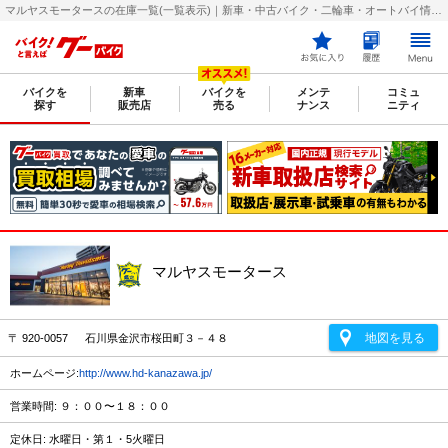
マルヤスモータースの在庫一覧(一覧表示)｜新車・中古バイク・二輪車・オートバイ情報なら【グーバイク(GooBike)】
バイクを
新車
バイクを
メンテ
コミュ
探す
販売店
売る
ナンス
ニティ
マルヤスモータース
地図を見る
〒 920-0057 石川県金沢市桜田町３－４８
ホームページ:
http://www.hd-kanazawa.jp/
営業時間: ９：００〜１８：００
定休日: 水曜日・第１・5火曜日