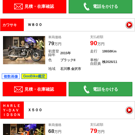
見積・在庫確認
電話をかける
Ｗ８００
カワサキ
支払総額
車両価格
90
79
万円
万円
初度登
走行
18658Km
2015年
録年
色
車検/
ブラックII
検2026/11
自賠責
地域
石川県 金沢市
GooBike鑑定
複数画像
見積・在庫確認
電話をかける
ＨＡＲＬＥ
Ｘ５００
Ｙ−ＤＡＶ
ＩＤＳＯＮ
支払総額
車両価格
79
68
万円
万円