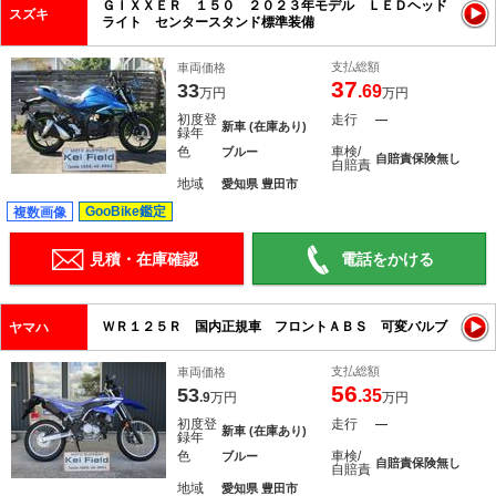
ＧＩＸＸＥＲ １５０ ２０２３年モデル ＬＥＤヘッド
スズキ
ライト センタースタンド標準装備
支払総額
車両価格
37
33
.69
万円
万円
初度登
走行
―
新車 (在庫あり)
録年
色
車検/
ブルー
自賠責保険無し
自賠責
地域
愛知県 豊田市
GooBike鑑定
複数画像
見積・在庫確認
電話をかける
ＷＲ１２５Ｒ 国内正規車 フロントＡＢＳ 可変バルブ
ヤマハ
支払総額
車両価格
56
53
.35
.9
万円
万円
初度登
走行
―
新車 (在庫あり)
録年
色
車検/
ブルー
自賠責保険無し
自賠責
地域
愛知県 豊田市