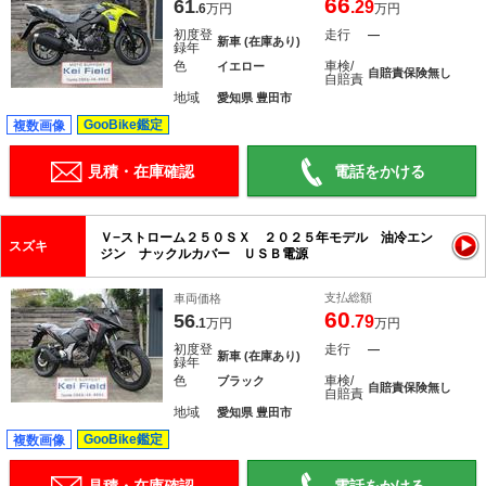
66
61
.29
.6
万円
万円
初度登
走行
―
新車 (在庫あり)
録年
色
車検/
イエロー
自賠責保険無し
自賠責
地域
愛知県 豊田市
GooBike鑑定
複数画像
見積・在庫確認
電話をかける
Ｖ−ストローム２５０ＳＸ ２０２５年モデル 油冷エン
スズキ
ジン ナックルカバー ＵＳＢ電源
支払総額
車両価格
60
56
.79
.1
万円
万円
初度登
走行
―
新車 (在庫あり)
録年
色
車検/
ブラック
自賠責保険無し
自賠責
地域
愛知県 豊田市
GooBike鑑定
複数画像