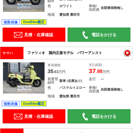
録年
色
車検/
ホワイト
自賠責保険無し
自賠責
地域
愛知県 豊田市
GooBike鑑定
複数画像
見積・在庫確認
電話をかける
ファツィオ 国内正規モデル パワーアシスト
ヤマハ
支払総額
車両価格
37
35
.98
.53
万円
万円
初度登
走行
―
新車 (在庫あり)
録年
色
車検/
パステルイエロー
自賠責保険無し
自賠責
地域
愛知県 豊田市
GooBike鑑定
複数画像
見積・在庫確認
電話をかける