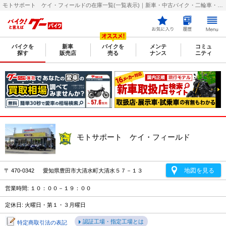
モトサポート ケイ・フィールドの在庫一覧(一覧表示)｜新車・中古バイク・二輪車・オートバイ情報なら【グーバイク(GooBike)】
バイクを
新車
バイクを
メンテ
コミュ
探す
販売店
売る
ナンス
ニティ
モトサポート ケイ・フィールド
地図を見る
〒 470-0342 愛知県豊田市大清水町大清水５７－１３
営業時間: １０：００－１９：００
定休日: 火曜日・第１・３月曜日
認証工場・指定工場とは
特定商取引法の表記