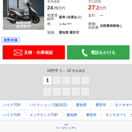
支払総額
車両価格
27
24
.2
.75
万円
万円
初度登
走行
―
新車 (在庫あり)
録年
色
車検/
シルバー
自賠責保険無し
自賠責
地域
愛知県 豊田市
複数画像
見積・在庫確認
電話をかける
10件中 1～ 10
件を表示
1
0
0
0
0
0
0
0
0
0
バイクTOP
バイクショップ(販売店)
愛知県
豊田市
モトサポ
バイクTOP
メンテナンスTOP
愛知県
豊田市
モトサポート 