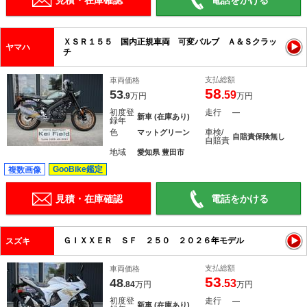
見積・在庫確認
電話をかける
ＸＳＲ１５５ 国内正規車両 可変バルブ Ａ＆Ｓクラッ
ヤマハ
チ
支払総額
車両価格
58
53
.59
.9
万円
万円
初度登
走行
―
新車 (在庫あり)
録年
色
車検/
マットグリーン
自賠責保険無し
自賠責
地域
愛知県 豊田市
GooBike鑑定
複数画像
見積・在庫確認
電話をかける
ＧＩＸＸＥＲ ＳＦ ２５０ ２０２６年モデル
スズキ
支払総額
車両価格
53
48
.53
.84
万円
万円
初度登
走行
―
新車 (在庫あり)