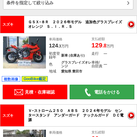
条件を指定して絞り込み
ＧＳＸ−８Ｒ ２０２６年モデル 追加色グラスブレイズ
スズキ
オレンジ Ｓ．Ｉ．Ｒ．Ｓ
支払総額
車両価格
129
124
.8
.3
万円
万円
初度登
走行
―
新車 (在庫あり)
録年
車検/
グラスブレイズオレ
色
―
自賠責
ンジ
地域
愛知県 豊田市
GooBike鑑定
複数画像
見積・在庫確認
電話をかける
Ｖ−ストローム２５０ ＡＢＳ ２０２４年モデル セン
タースタンド アンダーガード ナックルガード ＤＣ電
スズキ
源
支払総額
車両価格