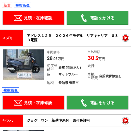
新着
複数画像
見積・在庫確認
電話をかける
アドレス１２５ ２０２６年モデル リアキャリア ＵＳ
スズキ
Ｂ電源
支払総額
車両価格
30
28
.5
.05
万円
万円
初度登
走行
―
新車 (在庫あり)
録年
色
車検/
マットブルー
自賠責保険無し
自賠責
地域
愛知県 豊田市
複数画像
見積・在庫確認
電話をかける
ジョグ ワン 新基準原付 原付免許可
ヤマハ