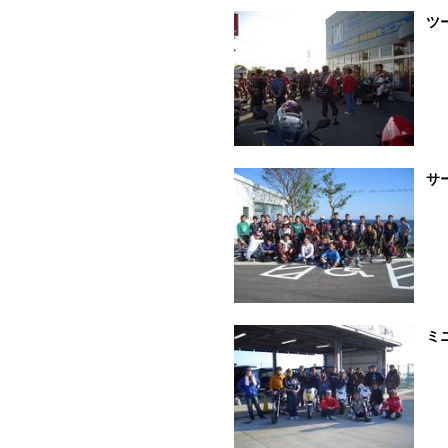
ツ
サ
ミ