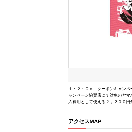
Ｒ２５・ＭＴ－０３／２５ 期間中
１・２・Ｇｏ クーポンキャンペ
入・ご登録のうえ、クレジットをご
ャンペーン協賛店にて対象のヤマ
入費用として使える２，２００円
アクセスMAP