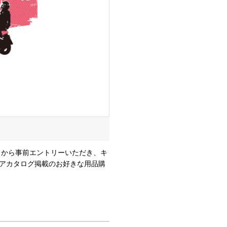
トから事前エントリーいただき、キ
盗難補償付帯サービス 対象車種：
ギアカタログ掲載のお好きな用品購
二種）を買うと盗難補償が１年間無