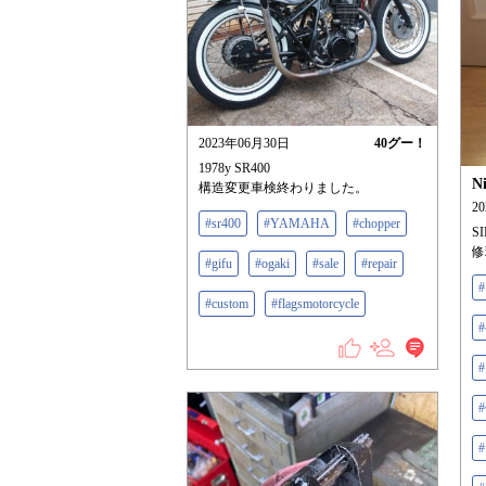
2023年06月30日
40
グー！
1978y SR400
N
構造変更車検終わりました。
2
#sr400
#YAMAHA
#chopper
S
修
#gifu
#ogaki
#sale
#repair
#custom
#flagsmotorcycle
#