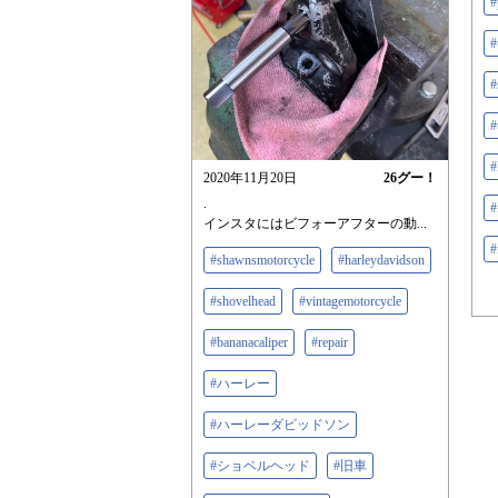
#
#
#
#
2020年11月20日
26
グー！
.
#
インスタにはビフォーアフターの動...
#
#shawnsmotorcycle
#harleydavidson
#shovelhead
#vintagemotorcycle
#bananacaliper
#repair
#ハーレー
#ハーレーダビッドソン
#ショベルヘッド
#旧車