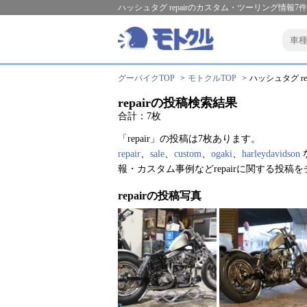
ハッシュタグ repairのカスタム・ツーリング情報7件
グーバイクTOP
モトクルTOP
ハッシュタグ rep
repairの投稿検索結果
合計：7枚
「repair」の投稿は7枚あります。
repair
、
sale
、
custom
、
ogaki
、
harleydavidson
報・カスタム事例などrepairに関する投
repairの投稿写真