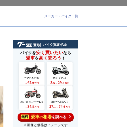
メーカー・バイク一覧
バイク買取相場
安く買いたい
バイクを
なら
愛車
高く売ろう
を
！
ヤマハ SR400
ホンダ PCX
62
3
29
.9
.6
.2
～
万円
～
万円
ホンダ モンキー125
BMW C650GT
34
27
74
.8
.1
.6
～
万円
～
万円
愛車
相場
の
を調べる
無料
※画像と価格はイメージです