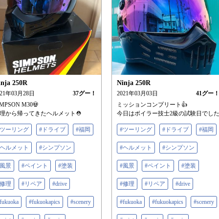
inja 250R
Ninja 250R
021年03月28日
37
グー！
2021年03月03日
41
グー
IMPSON M30💀
ミッションコンプリート👍
理から帰ってきたヘルメット⛑
今日はボイラー技士2級の試験日でし
#ツーリング
#ドライブ
#福岡
#ツーリング
#ドライブ
#福岡
#ヘルメット
#シンプソン
#ヘルメット
#シンプソン
#風景
#ペイント
#塗装
#風景
#ペイント
#塗装
#修理
#リペア
#drive
#修理
#リペア
#drive
fukuoka
#fukuokapics
#scenery
#fukuoka
#fukuokapics
#scenery