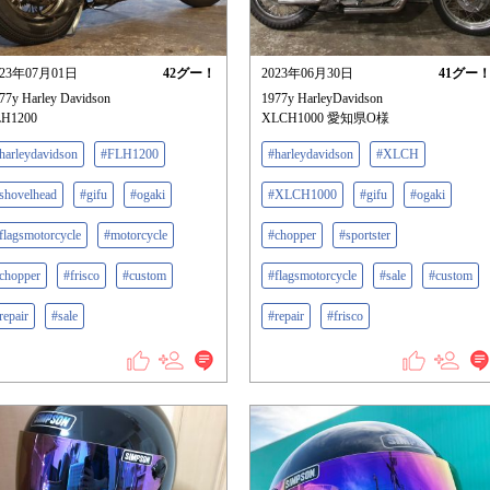
023年07月01日
42
グー！
2023年06月30日
41
グー
77y Harley Davidson
1977y HarleyDavidson
LH1200
XLCH1000 愛知県O様
harleydavidson
#FLH1200
#harleydavidson
#XLCH
shovelhead
#gifu
#ogaki
#XLCH1000
#gifu
#ogaki
flagsmotorcycle
#motorcycle
#chopper
#sportster
chopper
#frisco
#custom
#flagsmotorcycle
#sale
#custom
repair
#sale
#repair
#frisco