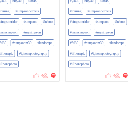
paint
#repair
#norix
#paint
#repair
#norix
touring
#simpsonhelmets
#touring
#simpsonhelmets
simpsonrider
#simpson
#helmet
#simpsonrider
#simpson
#helmet
teamsimpson
#mysimpson
#teamsimpson
#mysimpson
#M30
#simpsonm30
#landscape
#M30
#simpsonm30
#landscape
iPhonepic
#iphonephotography
#iPhonepic
#iphonephotography
iPhonephoto
#iPhonephoto