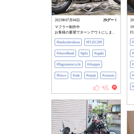
2023年07月04日
29
グー！
2
マフラー制作中
19
お客様の要望でターンアウトにしま...
F
#harleydavidson
#FLH1200
#
#shovelhead
#gifu
#ogaki
#
#flagsmotorcycle
#chopper
#
#frisco
#sale
#repair
#custom
#
#