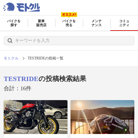
バイクを
新車
バイクを
メンテ
コミュ
探す
販売店
売る
ナンス
ニティ
モトクル
TESTRIDEの投稿一覧
TESTRIDE
の投稿検索結果
合計：16件